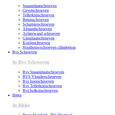
Spaanplaatschroeven
Gevelschroeven
Tellerkopschroeven
Betonschroeven
Scharnierschroeven
Afstandschroeven
Achterwand schroeven
Gipsplaatschroeven
Kozijnschroeven
Houtbouwschroeven cilinderkop
Rvs Schroeven
In Rvs Schroeven
Rvs Spaanplaatschroeven
RVS Vlonderschroeven
Rvs boorschroeven
Rvs Tellerkopschroeven
Rvs bolkopschroeven
Bitjes
In Bitjes
Parco Standard - Bits Normaal