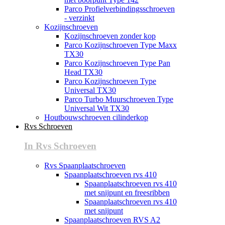
Parco Profielverbindingsschroeven
- verzinkt
Kozijnschroeven
Kozijnschroeven zonder kop
Parco Kozijnschroeven Type Maxx
TX30
Parco Kozijnschroeven Type Pan
Head TX30
Parco Kozijnschroeven Type
Universal TX30
Parco Turbo Muurschroeven Type
Universal Wit TX30
Houtbouwschroeven cilinderkop
Rvs Schroeven
In Rvs Schroeven
Rvs Spaanplaatschroeven
Spaanplaatschroeven rvs 410
Spaanplaatschroeven rvs 410
met snijpunt en freesribben
Spaanplaatschroeven rvs 410
met snijpunt
Spaanplaatschroeven RVS A2