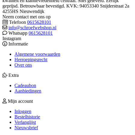
kwaliteit en klanttevredenheid centraal. Snel geleverd. Eerlijk
geprijsd. Betrouwbaar bevestigd. KVK: 94053340 Snijderstraat 2a
4255HS Nieuwendijk
Neem contact met ons op
Telefoon
0615628101
info@schroefwebshop.nl
Whatsapp
0615628101
Instagram
Informatie
Algemene voorwaarden
Herroepingsrecht
Over ons
Extra
Cadeaubon
Aanbiedingen
Mijn account
Inloggen
Bestelhistorie
Verlanglijst
Nieuwsbrief