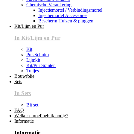
Chemische Verankering
Injectiemortel / Verbindingsmortel
Injectiemortel Accessoires
Bescherm Hulzen & pluggen
Kit/Lijm en Pur
In Kit/Lijm en Pur
Kit
Pur-Schuim
Lijmkit
Kit/Pur Spuiten
Tuitjes
Bouwfolie
Sets
In Sets
Bit set
FAQ
Welke schroef heb ik nodig?
Informatie
Informatie