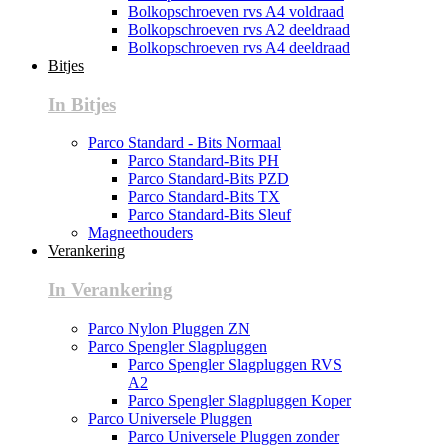
Bolkopschroeven rvs A4 voldraad
Bolkopschroeven rvs A2 deeldraad
Bolkopschroeven rvs A4 deeldraad
Bitjes
In Bitjes
Parco Standard - Bits Normaal
Parco Standard-Bits PH
Parco Standard-Bits PZD
Parco Standard-Bits TX
Parco Standard-Bits Sleuf
Magneethouders
Verankering
In Verankering
Parco Nylon Pluggen ZN
Parco Spengler Slagpluggen
Parco Spengler Slagpluggen RVS
A2
Parco Spengler Slagpluggen Koper
Parco Universele Pluggen
Parco Universele Pluggen zonder