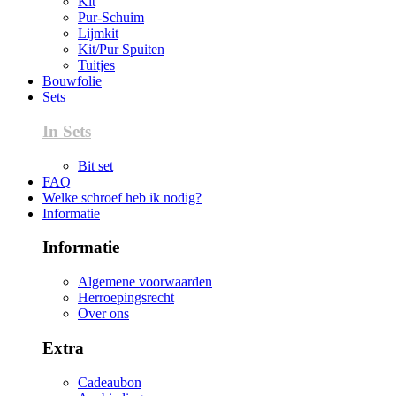
Kit
Pur-Schuim
Lijmkit
Kit/Pur Spuiten
Tuitjes
Bouwfolie
Sets
In Sets
Bit set
FAQ
Welke schroef heb ik nodig?
Informatie
Informatie
Algemene voorwaarden
Herroepingsrecht
Over ons
Extra
Cadeaubon