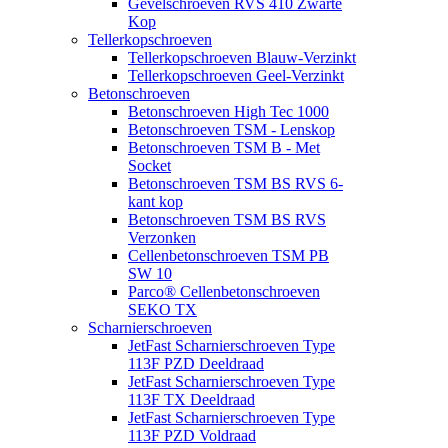
Gevelschroeven RVS 410 Zwarte
Kop
Tellerkopschroeven
Tellerkopschroeven Blauw-Verzinkt
Tellerkopschroeven Geel-Verzinkt
Betonschroeven
Betonschroeven High Tec 1000
Betonschroeven TSM - Lenskop
Betonschroeven TSM B - Met
Socket
Betonschroeven TSM BS RVS 6-
kant kop
Betonschroeven TSM BS RVS
Verzonken
Cellenbetonschroeven TSM PB
SW 10
Parco® Cellenbetonschroeven
SEKO TX
Scharnierschroeven
JetFast Scharnierschroeven Type
113F PZD Deeldraad
JetFast Scharnierschroeven Type
113F TX Deeldraad
JetFast Scharnierschroeven Type
113F PZD Voldraad