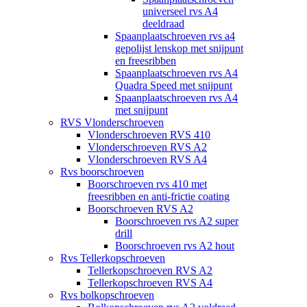
universeel rvs A4
deeldraad
Spaanplaatschroeven rvs a4
gepolijst lenskop met snijpunt
en freesribben
Spaanplaatschroeven rvs A4
Quadra Speed met snijpunt
Spaanplaatschroeven rvs A4
met snijpunt
RVS Vlonderschroeven
Vlonderschroeven RVS 410
Vlonderschroeven RVS A2
Vlonderschroeven RVS A4
Rvs boorschroeven
Boorschroeven rvs 410 met
freesribben en anti-frictie coating
Boorschroeven RVS A2
Boorschroeven rvs A2 super
drill
Boorschroeven rvs A2 hout
Rvs Tellerkopschroeven
Tellerkopschroeven RVS A2
Tellerkopschroeven RVS A4
Rvs bolkopschroeven