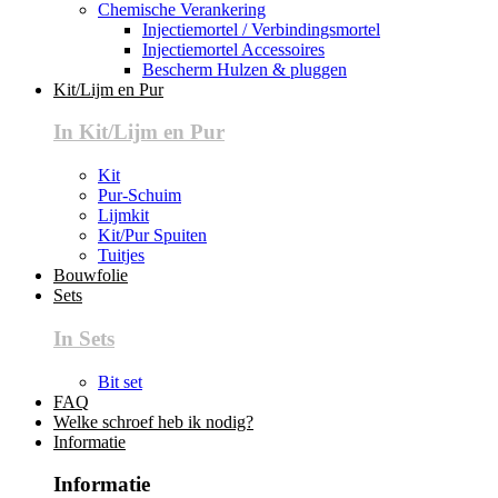
Chemische Verankering
Injectiemortel / Verbindingsmortel
Injectiemortel Accessoires
Bescherm Hulzen & pluggen
Kit/Lijm en Pur
In Kit/Lijm en Pur
Kit
Pur-Schuim
Lijmkit
Kit/Pur Spuiten
Tuitjes
Bouwfolie
Sets
In Sets
Bit set
FAQ
Welke schroef heb ik nodig?
Informatie
Informatie