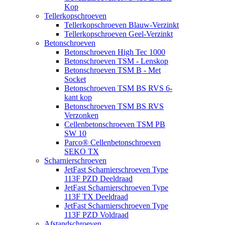
Kop
Tellerkopschroeven
Tellerkopschroeven Blauw-Verzinkt
Tellerkopschroeven Geel-Verzinkt
Betonschroeven
Betonschroeven High Tec 1000
Betonschroeven TSM - Lenskop
Betonschroeven TSM B - Met
Socket
Betonschroeven TSM BS RVS 6-
kant kop
Betonschroeven TSM BS RVS
Verzonken
Cellenbetonschroeven TSM PB
SW 10
Parco® Cellenbetonschroeven
SEKO TX
Scharnierschroeven
JetFast Scharnierschroeven Type
113F PZD Deeldraad
JetFast Scharnierschroeven Type
113F TX Deeldraad
JetFast Scharnierschroeven Type
113F PZD Voldraad
Afstandschroeven