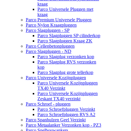
kraag
Parco Universele Pluggen met
kraag
Parco Premium Universele Pluggen
Parco Nylon Kraagpluggen
Parco Slagpluggen - SP
Parco Slagpluggen SP cilinderkop
Parco Slagpluggen Kraag ZK
Parco Cellenbetonpluggen
Parco Slagpluggen - ND
Parco Slagplug verzonken kop
Parco Slagplug RVS verzonken
kop
Parco Slagplug grote tellerkop
Parco Universele Kozijnpluggen
Parco Universele Kozijnpluggen
TX40 Verzinkt
Parco Universele Kozijnpluggen
Zeskant TX40 verzinkt
Parco Schroef - pluggen
Parco Schroefpluggen Verzinkt
Parco Schroefpluggen RVS A2
Parco Spanhulzen Geel Verzinkt
Parco Metaalanker Verzonken kop - PZ3
Parco Snelbouwankers