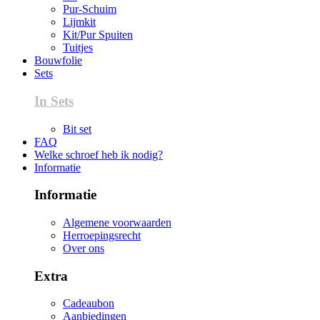
Pur-Schuim
Lijmkit
Kit/Pur Spuiten
Tuitjes
Bouwfolie
Sets
In Sets
Bit set
FAQ
Welke schroef heb ik nodig?
Informatie
Informatie
Algemene voorwaarden
Herroepingsrecht
Over ons
Extra
Cadeaubon
Aanbiedingen