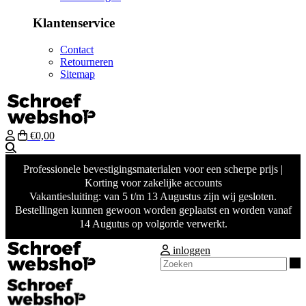
Klantenservice
Contact
Retourneren
Sitemap
€0,00
Zoeken
Professionele bevestigingsmaterialen voor een scherpe prijs |
Korting voor zakelijke accounts
Vakantiesluiting: van 5 t/m 13 Augustus zijn wij gesloten.
Bestellingen kunnen gewoon worden geplaatst en worden vanaf
14 Augutus op volgorde verwerkt.
inloggen
Z