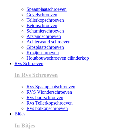
Spaanplaatschroeven
Gevelschroeven
Tellerkopschroeven
Betonschroeven
Scharnierschroeven
Afstandschroeven
Achterwand schroeven
Gipsplaatschroeven
Kozijnschroeven
Houtbouwschroeven cilinderkop
Rvs Schroeven
In Rvs Schroeven
Rvs Spaanplaatschroeven
RVS Vlonderschroeven
Rvs boorschroeven
Rvs Tellerkopschroeven
Rvs bolkopschroeven
Bitjes
In Bitjes