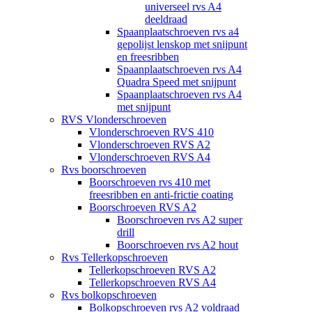
universeel rvs A4
deeldraad
Spaanplaatschroeven rvs a4
gepolijst lenskop met snijpunt
en freesribben
Spaanplaatschroeven rvs A4
Quadra Speed met snijpunt
Spaanplaatschroeven rvs A4
met snijpunt
RVS Vlonderschroeven
Vlonderschroeven RVS 410
Vlonderschroeven RVS A2
Vlonderschroeven RVS A4
Rvs boorschroeven
Boorschroeven rvs 410 met
freesribben en anti-frictie coating
Boorschroeven RVS A2
Boorschroeven rvs A2 super
drill
Boorschroeven rvs A2 hout
Rvs Tellerkopschroeven
Tellerkopschroeven RVS A2
Tellerkopschroeven RVS A4
Rvs bolkopschroeven
Bolkopschroeven rvs A2 voldraad