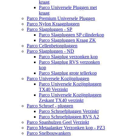
kraag
Parco Universele Pluggen met
kraag
Parco Premium Universele Pluggen
Parco Nylon Kraagpluggen
Parco Slagpluggen - SP
Parco Slagpluggen SP cilinderkop
Parco Slagpluggen Kraag ZK
Parco Cellenbetonpluggen
Parco Slagpluggen - ND
Parco Slagplug verzonken kop
Parco Slagplug RVS verzonken
kop
Parco Slagplug grote tellerkop
Parco Universele Kozijnpluggen
Parco Universele Kozijnpluggen
TX40 Verzinkt
Parco Universele Kozijnpluggen
Zeskant TX40 verzinkt
Parco Schroef - pluggen
Parco Schroefpluggen Verzinkt
Parco Schroefpluggen RVS A2
Parco Spanhulzen Geel Verzinkt
Parco Metaalanker Verzonken kop - PZ3
Parco Snelbouwankers