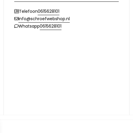
0615628101
Telefoon
info@schroefwebshop.nl
0615628101
Whatsapp