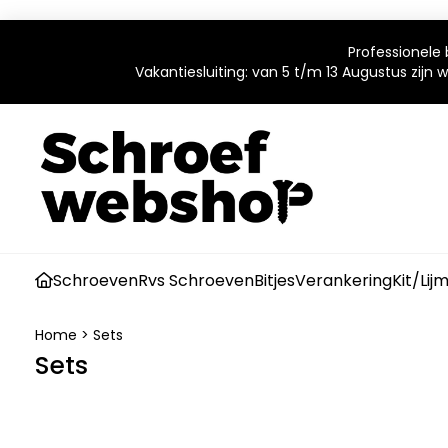
Professionele 
Vakantiesluiting: van 5 t/m 13 Augustus zijn
Schroeven
Rvs Schroeven
Bitjes
Verankering
Kit/Lij
Home
>
Sets
Sets