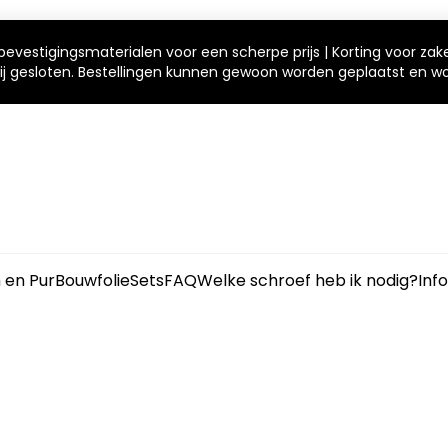
bevestigingsmaterialen voor een scherpe prijs | Korting voor zak
 wij gesloten. Bestellingen kunnen gewoon worden geplaatst en 
m en Pur
Bouwfolie
Sets
FAQ
Welke schroef heb ik nodig?
Inf