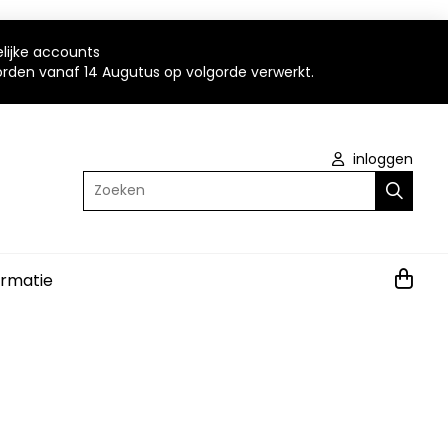
elijke accounts
worden vanaf 14 Augutus op volgorde verwerkt.
inloggen
Zoeken
ormatie