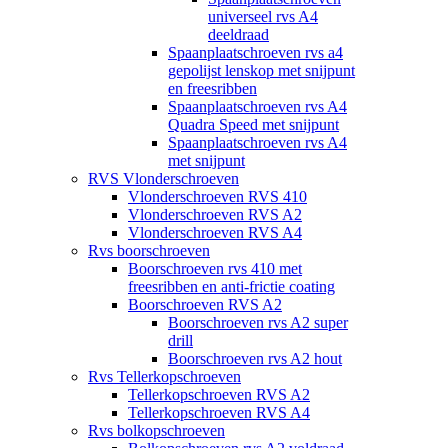
universeel rvs A4
deeldraad
Spaanplaatschroeven rvs a4
gepolijst lenskop met snijpunt
en freesribben
Spaanplaatschroeven rvs A4
Quadra Speed met snijpunt
Spaanplaatschroeven rvs A4
met snijpunt
RVS Vlonderschroeven
Vlonderschroeven RVS 410
Vlonderschroeven RVS A2
Vlonderschroeven RVS A4
Rvs boorschroeven
Boorschroeven rvs 410 met
freesribben en anti-frictie coating
Boorschroeven RVS A2
Boorschroeven rvs A2 super
drill
Boorschroeven rvs A2 hout
Rvs Tellerkopschroeven
Tellerkopschroeven RVS A2
Tellerkopschroeven RVS A4
Rvs bolkopschroeven