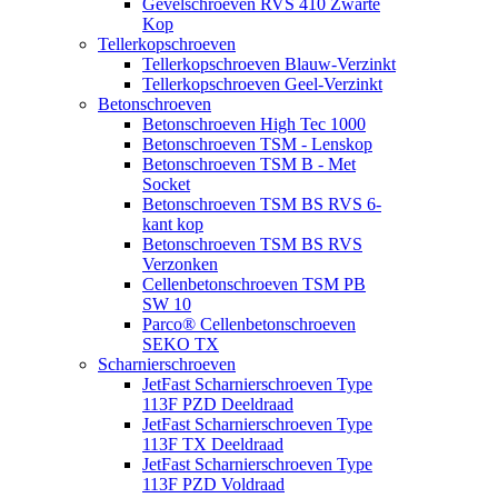
Gevelschroeven RVS 410 Zwarte
Kop
Tellerkopschroeven
Tellerkopschroeven Blauw-Verzinkt
Tellerkopschroeven Geel-Verzinkt
Betonschroeven
Betonschroeven High Tec 1000
Betonschroeven TSM - Lenskop
Betonschroeven TSM B - Met
Socket
Betonschroeven TSM BS RVS 6-
kant kop
Betonschroeven TSM BS RVS
Verzonken
Cellenbetonschroeven TSM PB
SW 10
Parco® Cellenbetonschroeven
SEKO TX
Scharnierschroeven
JetFast Scharnierschroeven Type
113F PZD Deeldraad
JetFast Scharnierschroeven Type
113F TX Deeldraad
JetFast Scharnierschroeven Type
113F PZD Voldraad