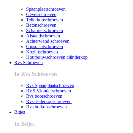
Spaanplaatschroeven
Gevelschroeven
Tellerkopschroeven
Betonschroeven
Scharnierschroeven
Afstandschroeven
Achterwand schroeven
Gipsplaatschroeven
Kozijnschroeven
Houtbouwschroeven cilinderkop
Rvs Schroeven
In Rvs Schroeven
Rvs Spaanplaatschroeven
RVS Vlonderschroeven
Rvs boorschroeven
Rvs Tellerkopschroeven
Rvs bolkopschroeven
Bitjes
In Bitjes