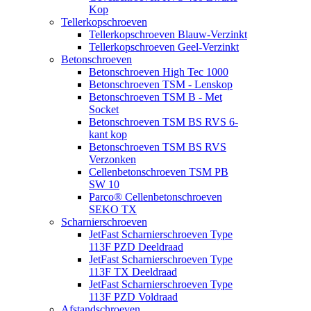
Kop
Tellerkopschroeven
Tellerkopschroeven Blauw-Verzinkt
Tellerkopschroeven Geel-Verzinkt
Betonschroeven
Betonschroeven High Tec 1000
Betonschroeven TSM - Lenskop
Betonschroeven TSM B - Met
Socket
Betonschroeven TSM BS RVS 6-
kant kop
Betonschroeven TSM BS RVS
Verzonken
Cellenbetonschroeven TSM PB
SW 10
Parco® Cellenbetonschroeven
SEKO TX
Scharnierschroeven
JetFast Scharnierschroeven Type
113F PZD Deeldraad
JetFast Scharnierschroeven Type
113F TX Deeldraad
JetFast Scharnierschroeven Type
113F PZD Voldraad
Afstandschroeven