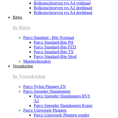
Bolkopschroeven rvs A4 voldraad
Bolkopschroeven rvs A2 deeldraad
Bolkopschroeven rvs A4 deeldraad
Bitjes
In Bitjes
Parco Standard - Bits Normaal
Parco Standard-Bits PH
Parco Standard-Bits PZD
Parco Standard-Bits TX
Parco Standard-Bits Sleuf
Magneethouders
Verankering
In Verankering
Parco Nylon Pluggen ZN
Parco Spengler Slagpluggen
Parco Spengler Slagpluggen RVS
A2
Parco Spengler Slagpluggen Koper
Parco Universele Pluggen
Parco Universele Pluggen zonder