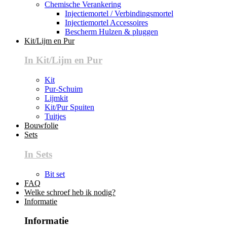
Chemische Verankering
Injectiemortel / Verbindingsmortel
Injectiemortel Accessoires
Bescherm Hulzen & pluggen
Kit/Lijm en Pur
In Kit/Lijm en Pur
Kit
Pur-Schuim
Lijmkit
Kit/Pur Spuiten
Tuitjes
Bouwfolie
Sets
In Sets
Bit set
FAQ
Welke schroef heb ik nodig?
Informatie
Informatie