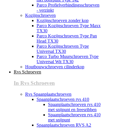
Parco Profielverbindingsschroeven
- verzinkt
Kozijnschroeven
Kozijnschroeven zonder kop
Parco Kozijnschroeven Type Maxx
TX30
Parco Kozijnschroeven Type Pan
Head TX30
Parco Kozijnschroeven Type
Universal TX30
Parco Turbo Muurschroeven Type
Universal Wit TX30
Houtbouwschroeven cilinderkop
Rvs Schroeven
In Rvs Schroeven
Rvs Spaanplaatschroeven
Spaanplaatschroeven rvs 410
Spaanplaatschroeven rvs 410
met snijpunt en freesribben
Spaanplaatschroeven rvs 410
met snijpunt
Spaanplaatschroeven RVS A2