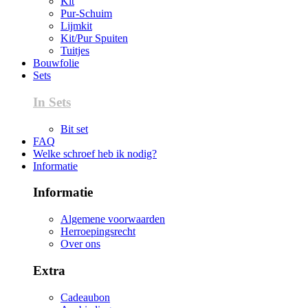
Kit
Pur-Schuim
Lijmkit
Kit/Pur Spuiten
Tuitjes
Bouwfolie
Sets
In Sets
Bit set
FAQ
Welke schroef heb ik nodig?
Informatie
Informatie
Algemene voorwaarden
Herroepingsrecht
Over ons
Extra
Cadeaubon