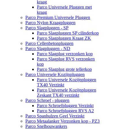
kraag
Parco Universele Pluggen met
kraag
Parco Premium Universele Pluggen
Parco Nylon Kraagpluggen
Parco Slagpluggen - SP
Parco Slagpluggen SP cilinderkop
Parco Slagpluggen Kraag ZK
Parco Cellenbetonpluggen
Parco Slagpluggen - ND
Parco Slagplug verzonken kop
Parco Slagplug RVS verzonken
kop
Parco Slagplug grote tellerkop
Parco Universele Kozijnpluggen
Parco Universele Kozijnpluggen
TX40 Verzinkt
Parco Universele Kozijnpluggen
Zeskant TX40 verzinkt
Parco Schroef - pluggen
Parco Schroefpluggen Verzinkt
Parco Schroefpluggen RVS A2
Parco Spanhulzen Geel Verzinkt
Parco Metaalanker Verzonken kop - PZ3
Parco Snelbouwankers