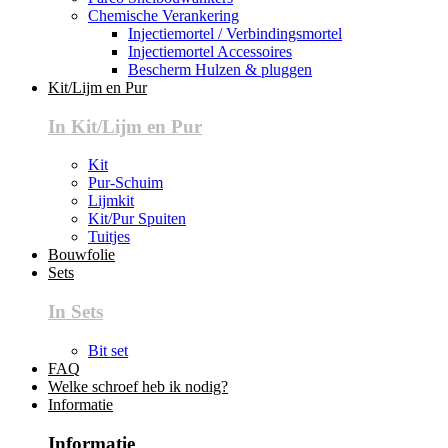
Chemische Verankering
Injectiemortel / Verbindingsmortel
Injectiemortel Accessoires
Bescherm Hulzen & pluggen
Kit/Lijm en Pur
In Kit/Lijm en Pur
Kit
Pur-Schuim
Lijmkit
Kit/Pur Spuiten
Tuitjes
Bouwfolie
Sets
In Sets
Bit set
FAQ
Welke schroef heb ik nodig?
Informatie
Informatie