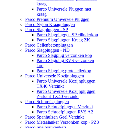
kraag
Parco Universele Pluggen met
kraag
Parco Premium Universele Pluggen
Parco Nylon Kraagpluggen
Parco Slagpluggen - SP
Parco Slagpluggen SP cilinderkop
Parco Slagpluggen Kraag ZK
Parco Cellenbetonpluggen
Parco Slagpluggen - ND
Parco Slagplug verzonken kop
Parco Slagplug RVS verzonken
kop
Parco Slagplug grote tellerkop
Parco Universele Kozijnpluggen
Parco Universele Kozijnpluggen
TX40 Verzinkt
Parco Universele Kozijnpluggen
Zeskant TX40 verzinkt
Parco Schroef - pluggen
Parco Schroefpluggen Verzinkt
Parco Schroefpluggen RVS A2
Parco Spanhulzen Geel Verzinkt
Parco Metaalanker Verzonken kop - PZ3
Parco Snelbouwankers