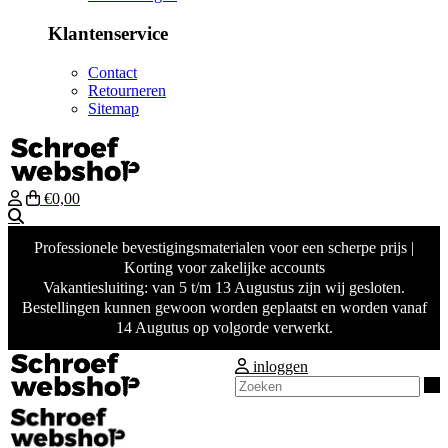
Klantenservice
Contact
Retourneren
Sitemap
€0,00
Zoeken
Professionele bevestigingsmaterialen voor een scherpe prijs |
Korting voor zakelijke accounts
Vakantiesluiting: van 5 t/m 13 Augustus zijn wij gesloten.
Bestellingen kunnen gewoon worden geplaatst en worden vanaf
14 Augutus op volgorde verwerkt.
inloggen
Z