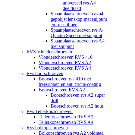
universeel rvs A4
deeldraad
Spaanplaatschroeven rvs a4
gepolijst lenskop met snijpunt
en freesribben
Spaanplaatschroeven rvs A4
Quadra Speed met snijpunt
Spaanplaatschroeven rvs A4
met snijpunt
RVS Vlonderschroeven
Vlonderschroeven RVS 410
Vlonderschroeven RVS A2
Vlonderschroeven RVS A4
Rvs boorschroeven
Boorschroeven rvs 410 met
freesribben en anti-frictie coating
Boorschroeven RVS A2
Boorschroeven rvs A2 super
drill
Boorschroeven rvs A2 hout
Rvs Tellerkopschroeven
Tellerkopschroeven RVS A2
Tellerkopschroeven RVS A4
Rvs bolkopschroeven
Bolkopschroeven rvs A2 voldraad