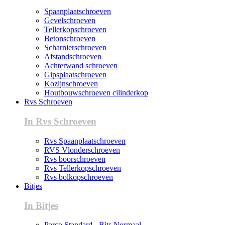
Spaanplaatschroeven
Gevelschroeven
Tellerkopschroeven
Betonschroeven
Scharnierschroeven
Afstandschroeven
Achterwand schroeven
Gipsplaatschroeven
Kozijnschroeven
Houtbouwschroeven cilinderkop
Rvs Schroeven
In Rvs Schroeven
Rvs Spaanplaatschroeven
RVS Vlonderschroeven
Rvs boorschroeven
Rvs Tellerkopschroeven
Rvs bolkopschroeven
Bitjes
In Bitjes
Parco Standard - Bits Normaal