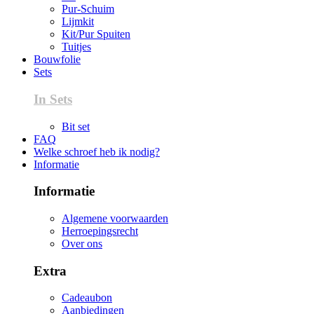
Pur-Schuim
Lijmkit
Kit/Pur Spuiten
Tuitjes
Bouwfolie
Sets
In Sets
Bit set
FAQ
Welke schroef heb ik nodig?
Informatie
Informatie
Algemene voorwaarden
Herroepingsrecht
Over ons
Extra
Cadeaubon
Aanbiedingen