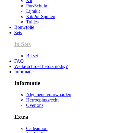
Kit
Pur-Schuim
Lijmkit
Kit/Pur Spuiten
Tuitjes
Bouwfolie
Sets
In Sets
Bit set
FAQ
Welke schroef heb ik nodig?
Informatie
Informatie
Algemene voorwaarden
Herroepingsrecht
Over ons
Extra
Cadeaubon