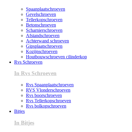
Spaanplaatschroeven
Gevelschroeven
Tellerkopschroeven
Betonschroeven
Scharnierschroeven
Afstandschroeven
Achterwand schroeven
Gipsplaatschroeven
Kozijnschroeven
Houtbouwschroeven cilinderkop
Rvs Schroeven
In Rvs Schroeven
Rvs Spaanplaatschroeven
RVS Vlonderschroeven
Rvs boorschroeven
Rvs Tellerkopschroeven
Rvs bolkopschroeven
Bitjes
In Bitjes