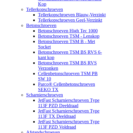
Kop
Tellerkopschroeven
Tellerkopschroeven Blauw-Verzinkt
Tellerkopschroeven Geel-Verzinkt
Betonschroeven
Betonschroeven High Tec 1000
Betonschroeven TSM - Lenskop
Betonschroeven TSM B - Met
Socket
Betonschroeven TSM BS RVS 6-
kant kop
Betonschroeven TSM BS RVS
Verzonken
Cellenbetonschroeven TSM PB
SW 10
Parco® Cellenbetonschroeven
SEKO TX
Scharnierschroeven
JetFast Scharnierschroeven Type
113F PZD Deeldraad
JetFast Scharnierschroeven Type
113F TX Deeldraad
JetFast Scharnierschroeven Type
113F PZD Voldraad
Afstandschroeven