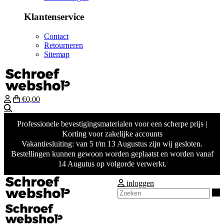
Klantenservice
Contact
Retourneren
Sitemap
€0,00
Zoeken
Professionele bevestigingsmaterialen voor een scherpe prijs |
Korting voor zakelijke accounts
Vakantiesluiting: van 5 t/m 13 Augustus zijn wij gesloten.
Bestellingen kunnen gewoon worden geplaatst en worden vanaf
14 Augutus op volgorde verwerkt.
inloggen
Z