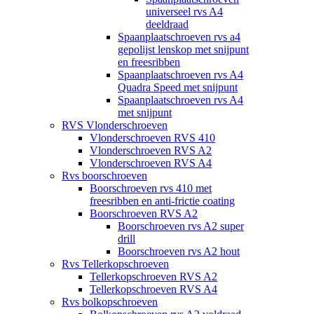
universeel rvs A4
deeldraad
Spaanplaatschroeven rvs a4
gepolijst lenskop met snijpunt
en freesribben
Spaanplaatschroeven rvs A4
Quadra Speed met snijpunt
Spaanplaatschroeven rvs A4
met snijpunt
RVS Vlonderschroeven
Vlonderschroeven RVS 410
Vlonderschroeven RVS A2
Vlonderschroeven RVS A4
Rvs boorschroeven
Boorschroeven rvs 410 met
freesribben en anti-frictie coating
Boorschroeven RVS A2
Boorschroeven rvs A2 super
drill
Boorschroeven rvs A2 hout
Rvs Tellerkopschroeven
Tellerkopschroeven RVS A2
Tellerkopschroeven RVS A4
Rvs bolkopschroeven