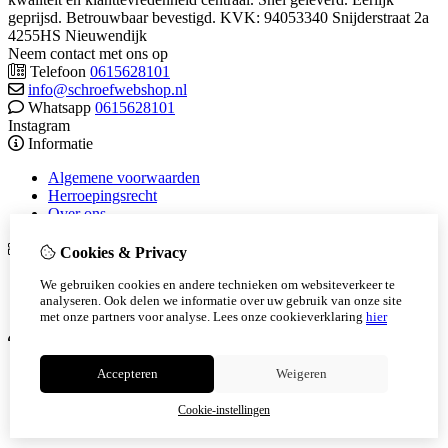
geprijsd. Betrouwbaar bevestigd. KVK: 94053340 Snijderstraat 2a
4255HS Nieuwendijk
Neem contact met ons op
Telefoon
0615628101
info@schroefwebshop.nl
Whatsapp
0615628101
Instagram
Informatie
Algemene voorwaarden
Herroepingsrecht
Over ons
Extra
Cookies & Privacy
Cadeaubon
We gebruiken cookies en andere technieken om websiteverkeer te
Aanbiedingen
analyseren. Ook delen we informatie over uw gebruik van onze site
met onze partners voor analyse.
Lees onze cookieverklaring
hier
Mijn account
Inloggen
Accepteren
Weigeren
Bestelhistorie
Verlanglijst
Cookie-instellingen
Nieuwsbrief