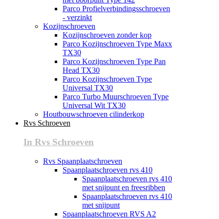
Parco Profielverbindingsschroeven
- verzinkt
Kozijnschroeven
Kozijnschroeven zonder kop
Parco Kozijnschroeven Type Maxx
TX30
Parco Kozijnschroeven Type Pan
Head TX30
Parco Kozijnschroeven Type
Universal TX30
Parco Turbo Muurschroeven Type
Universal Wit TX30
Houtbouwschroeven cilinderkop
Rvs Schroeven
In Rvs Schroeven
Rvs Spaanplaatschroeven
Spaanplaatschroeven rvs 410
Spaanplaatschroeven rvs 410
met snijpunt en freesribben
Spaanplaatschroeven rvs 410
met snijpunt
Spaanplaatschroeven RVS A2