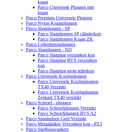
kraag
Parco Universele Pluggen met
kraag
Parco Premium Universele Pluggen
Parco Nylon Kraagpluggen
Parco Slagpluggen - SP
Parco Slagpluggen SP cilinderkop
Parco Slagpluggen Kraag ZK
Parco Cellenbetonpluggen
Parco Slagpluggen - ND
Parco Slagplug verzonken kop
Parco Slagplug RVS verzonken
kop
Parco Slagplug grote tellerkop
Parco Universele Kozijnpluggen
Parco Universele Kozijnpluggen
TX40 Verzinkt
Parco Universele Kozijnpluggen
Zeskant TX40 verzinkt
Parco Schroef - pluggen
Parco Schroefpluggen Verzinkt
Parco Schroefpluggen RVS A2
Parco Spanhulzen Geel Verzinkt
Parco Metaalanker Verzonken kop - PZ3
Parco Snelbouwankers