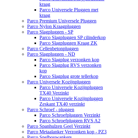
kraag
Parco Universele Pluggen met
kraag
Parco Premium Universele Pluggen
Parco Nylon Kraagpluggen
Parco Slagpluggen - SP
Parco Slagpluggen SP cilinderkop
Parco Slagpluggen Kraag ZK
Parco Cellenbetonpluggen
Parco Slagpluggen - ND
Parco Slagplug verzonken kop
Parco Slagplug RVS verzonken
kop
Parco Slagplug grote tellerkop
Parco Universele Kozijnpluggen
Parco Universele Kozijnpluggen
TX40 Verzinkt
Parco Universele Kozijnpluggen
Zeskant TX40 verzinkt
Parco Schroef - pluggen
Parco Schroefpluggen Verzinkt
Parco Schroefpluggen RVS A2
Parco Spanhulzen Geel Verzinkt
Parco Metaalanker Verzonken kop - PZ3
Parco Snelbouwankers