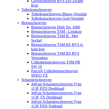
Gevelschroeven RVS 410 Zwarte
Kop
Tellerkopschroeven
Tellerkopschroeven Blauw-Verzinkt
Tellerkopschroeven Geel-Verzinkt
Betonschroeven
Betonschroeven High Tec 1000
Betonschroeven TSM - Lenskop
Betonschroeven TSM B - Met
Socket
Betonschroeven TSM BS RVS 6-
kant kop
Betonschroeven TSM BS RVS
Verzonken
Cellenbetonschroeven TSM PB
SW 10
Parco® Cellenbetonschroeven
SEKO TX
Scharnierschroeven
JetFast Scharnierschroeven Type
113F PZD Deeldraad
JetFast Scharnierschroeven Type
113F TX Deeldraad
JetFast Scharnierschroeven Type
113F PZD Voldraad