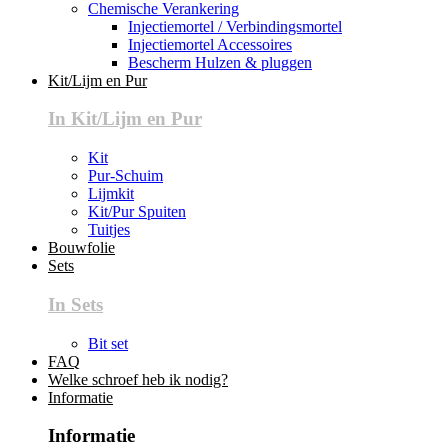
Chemische Verankering
Injectiemortel / Verbindingsmortel
Injectiemortel Accessoires
Bescherm Hulzen & pluggen
Kit/Lijm en Pur
In Kit/Lijm en Pur
Kit
Pur-Schuim
Lijmkit
Kit/Pur Spuiten
Tuitjes
Bouwfolie
Sets
In Sets
Bit set
FAQ
Welke schroef heb ik nodig?
Informatie
Informatie