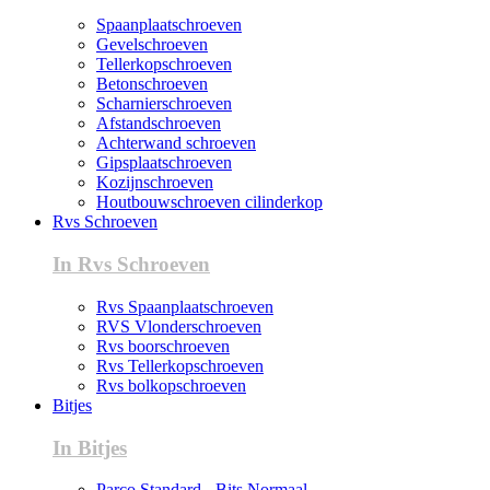
Spaanplaatschroeven
Gevelschroeven
Tellerkopschroeven
Betonschroeven
Scharnierschroeven
Afstandschroeven
Achterwand schroeven
Gipsplaatschroeven
Kozijnschroeven
Houtbouwschroeven cilinderkop
Rvs Schroeven
In Rvs Schroeven
Rvs Spaanplaatschroeven
RVS Vlonderschroeven
Rvs boorschroeven
Rvs Tellerkopschroeven
Rvs bolkopschroeven
Bitjes
In Bitjes
Parco Standard - Bits Normaal