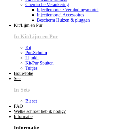
Chemische Verankering
Injectiemortel / Verbindingsmortel
Injectiemortel Accessoires
Bescherm Hulzen & pluggen
Kit/Lijm en Pur
In Kit/Lijm en Pur
Kit
Pur-Schuim
Lijmkit
Kit/Pur Spuiten
Tuitjes
Bouwfolie
Sets
In Sets
Bit set
FAQ
Welke schroef heb ik nodig?
Informatie
Informatie