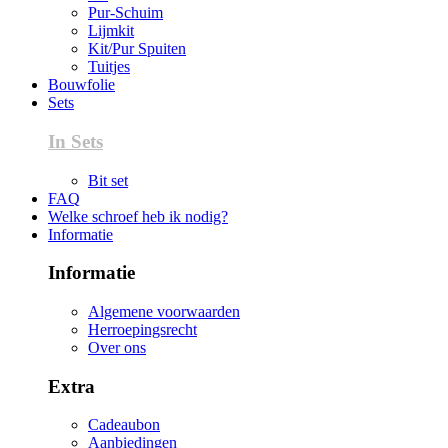
Pur-Schuim
Lijmkit
Kit/Pur Spuiten
Tuitjes
Bouwfolie
Sets
In Sets
Bit set
FAQ
Welke schroef heb ik nodig?
Informatie
Informatie
Algemene voorwaarden
Herroepingsrecht
Over ons
Extra
Cadeaubon
Aanbiedingen