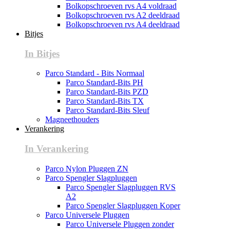
Bolkopschroeven rvs A4 voldraad
Bolkopschroeven rvs A2 deeldraad
Bolkopschroeven rvs A4 deeldraad
Bitjes
In Bitjes
Parco Standard - Bits Normaal
Parco Standard-Bits PH
Parco Standard-Bits PZD
Parco Standard-Bits TX
Parco Standard-Bits Sleuf
Magneethouders
Verankering
In Verankering
Parco Nylon Pluggen ZN
Parco Spengler Slagpluggen
Parco Spengler Slagpluggen RVS
A2
Parco Spengler Slagpluggen Koper
Parco Universele Pluggen
Parco Universele Pluggen zonder