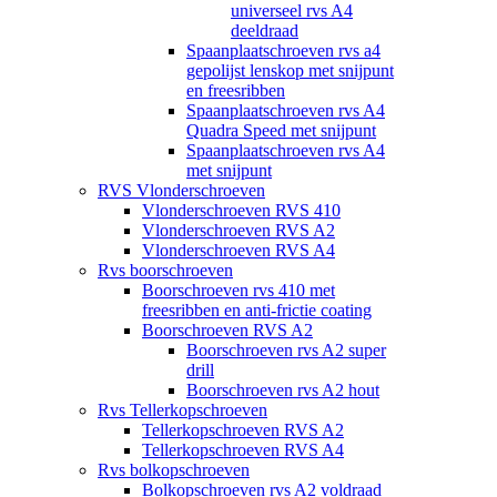
universeel rvs A4
deeldraad
Spaanplaatschroeven rvs a4
gepolijst lenskop met snijpunt
en freesribben
Spaanplaatschroeven rvs A4
Quadra Speed met snijpunt
Spaanplaatschroeven rvs A4
met snijpunt
RVS Vlonderschroeven
Vlonderschroeven RVS 410
Vlonderschroeven RVS A2
Vlonderschroeven RVS A4
Rvs boorschroeven
Boorschroeven rvs 410 met
freesribben en anti-frictie coating
Boorschroeven RVS A2
Boorschroeven rvs A2 super
drill
Boorschroeven rvs A2 hout
Rvs Tellerkopschroeven
Tellerkopschroeven RVS A2
Tellerkopschroeven RVS A4
Rvs bolkopschroeven
Bolkopschroeven rvs A2 voldraad