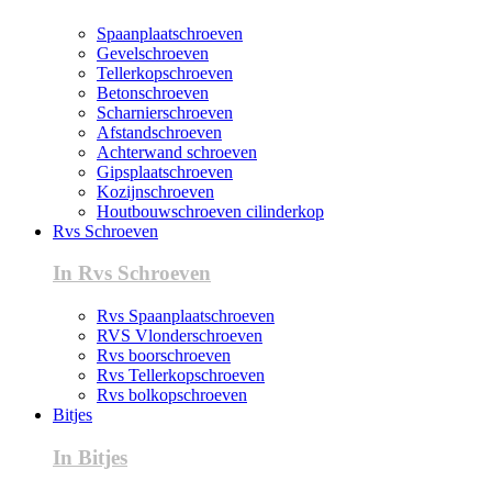
Spaanplaatschroeven
Gevelschroeven
Tellerkopschroeven
Betonschroeven
Scharnierschroeven
Afstandschroeven
Achterwand schroeven
Gipsplaatschroeven
Kozijnschroeven
Houtbouwschroeven cilinderkop
Rvs Schroeven
In Rvs Schroeven
Rvs Spaanplaatschroeven
RVS Vlonderschroeven
Rvs boorschroeven
Rvs Tellerkopschroeven
Rvs bolkopschroeven
Bitjes
In Bitjes