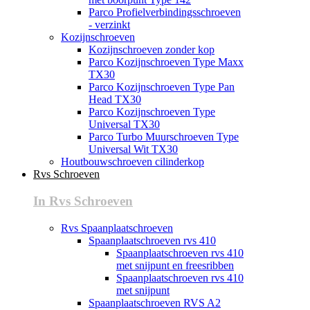
Parco Profielverbindingsschroeven
- verzinkt
Kozijnschroeven
Kozijnschroeven zonder kop
Parco Kozijnschroeven Type Maxx
TX30
Parco Kozijnschroeven Type Pan
Head TX30
Parco Kozijnschroeven Type
Universal TX30
Parco Turbo Muurschroeven Type
Universal Wit TX30
Houtbouwschroeven cilinderkop
Rvs Schroeven
In Rvs Schroeven
Rvs Spaanplaatschroeven
Spaanplaatschroeven rvs 410
Spaanplaatschroeven rvs 410
met snijpunt en freesribben
Spaanplaatschroeven rvs 410
met snijpunt
Spaanplaatschroeven RVS A2