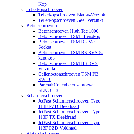
Kop
Tellerkopschroeven
Tellerkopschroeven Blauw-Verzinkt
Tellerkopschroeven Geel-Verzinkt
Betonschroeven
Betonschroeven High Tec 1000
Betonschroeven TSM - Lenskop
Betonschroeven TSM B - Met
Socket
Betonschroeven TSM BS RVS 6-
kant kop
Betonschroeven TSM BS RVS
Verzonken
Cellenbetonschroeven TSM PB
SW 10
Parco® Cellenbetonschroeven
SEKO TX
Scharnierschroeven
JetFast Scharnierschroeven Type
113F PZD Deeldraad
JetFast Scharnierschroeven Type
113F TX Deeldraad
JetFast Scharnierschroeven Type
113F PZD Voldraad
Afstandschroeven