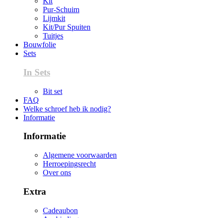
Kit
Pur-Schuim
Lijmkit
Kit/Pur Spuiten
Tuitjes
Bouwfolie
Sets
In Sets
Bit set
FAQ
Welke schroef heb ik nodig?
Informatie
Informatie
Algemene voorwaarden
Herroepingsrecht
Over ons
Extra
Cadeaubon