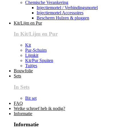
Chemische Verankering
Injectiemortel / Verbindingsmortel
Injectiemortel Accessoires
Bescherm Hulzen & pluggen
Kit/Lijm en Pur
In Kit/Lijm en Pur
Kit
Pur-Schuim
Lijmkit
Kit/Pur Spuiten
Tuitjes
Bouwfolie
Sets
In Sets
Bit set
FAQ
Welke schroef heb ik nodig?
Informatie
Informatie