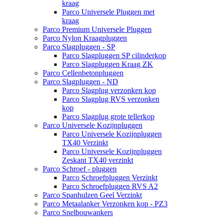
kraag
Parco Universele Pluggen met
kraag
Parco Premium Universele Pluggen
Parco Nylon Kraagpluggen
Parco Slagpluggen - SP
Parco Slagpluggen SP cilinderkop
Parco Slagpluggen Kraag ZK
Parco Cellenbetonpluggen
Parco Slagpluggen - ND
Parco Slagplug verzonken kop
Parco Slagplug RVS verzonken
kop
Parco Slagplug grote tellerkop
Parco Universele Kozijnpluggen
Parco Universele Kozijnpluggen
TX40 Verzinkt
Parco Universele Kozijnpluggen
Zeskant TX40 verzinkt
Parco Schroef - pluggen
Parco Schroefpluggen Verzinkt
Parco Schroefpluggen RVS A2
Parco Spanhulzen Geel Verzinkt
Parco Metaalanker Verzonken kop - PZ3
Parco Snelbouwankers