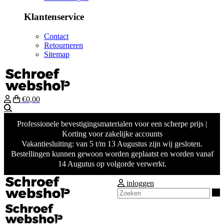
Klantenservice
Contact
Retourneren
Sitemap
€0,00
Zoeken
Professionele bevestigingsmaterialen voor een scherpe prijs |
Korting voor zakelijke accounts
Vakantiesluiting: van 5 t/m 13 Augustus zijn wij gesloten.
Bestellingen kunnen gewoon worden geplaatst en worden vanaf
14 Augutus op volgorde verwerkt.
inloggen
Z