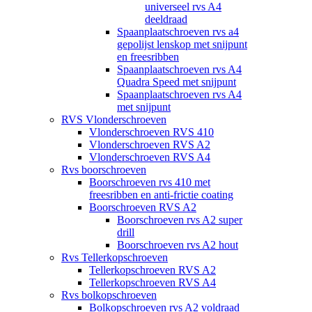
universeel rvs A4
deeldraad
Spaanplaatschroeven rvs a4
gepolijst lenskop met snijpunt
en freesribben
Spaanplaatschroeven rvs A4
Quadra Speed met snijpunt
Spaanplaatschroeven rvs A4
met snijpunt
RVS Vlonderschroeven
Vlonderschroeven RVS 410
Vlonderschroeven RVS A2
Vlonderschroeven RVS A4
Rvs boorschroeven
Boorschroeven rvs 410 met
freesribben en anti-frictie coating
Boorschroeven RVS A2
Boorschroeven rvs A2 super
drill
Boorschroeven rvs A2 hout
Rvs Tellerkopschroeven
Tellerkopschroeven RVS A2
Tellerkopschroeven RVS A4
Rvs bolkopschroeven
Bolkopschroeven rvs A2 voldraad