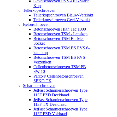
Gevelschroeven RVS 410 Zwarte
Kop
Tellerkopschroeven
Tellerkopschroeven Blauw-Verzinkt
Tellerkopschroeven Geel-Verzinkt
Betonschroeven
Betonschroeven High Tec 1000
Betonschroeven TSM - Lenskop
Betonschroeven TSM B - Met
Socket
Betonschroeven TSM BS RVS 6-
kant kop
Betonschroeven TSM BS RVS
Verzonken
Cellenbetonschroeven TSM PB
SW 10
Parco® Cellenbetonschroeven
SEKO TX
Scharnierschroeven
JetFast Scharnierschroeven Type
113F PZD Deeldraad
JetFast Scharnierschroeven Type
113F TX Deeldraad
JetFast Scharnierschroeven Type
113F PZD Voldraad