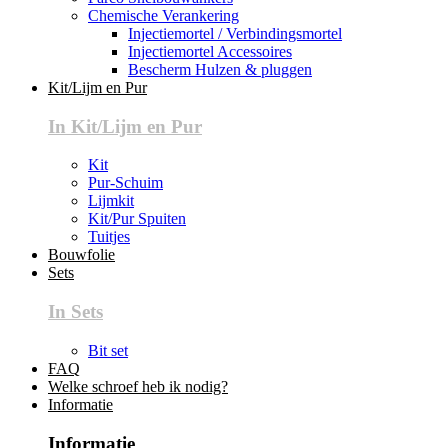
Chemische Verankering
Injectiemortel / Verbindingsmortel
Injectiemortel Accessoires
Bescherm Hulzen & pluggen
Kit/Lijm en Pur
In Kit/Lijm en Pur
Kit
Pur-Schuim
Lijmkit
Kit/Pur Spuiten
Tuitjes
Bouwfolie
Sets
In Sets
Bit set
FAQ
Welke schroef heb ik nodig?
Informatie
Informatie