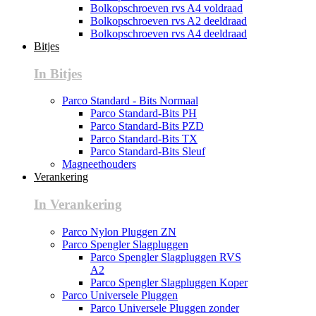
Bolkopschroeven rvs A4 voldraad
Bolkopschroeven rvs A2 deeldraad
Bolkopschroeven rvs A4 deeldraad
Bitjes
In Bitjes
Parco Standard - Bits Normaal
Parco Standard-Bits PH
Parco Standard-Bits PZD
Parco Standard-Bits TX
Parco Standard-Bits Sleuf
Magneethouders
Verankering
In Verankering
Parco Nylon Pluggen ZN
Parco Spengler Slagpluggen
Parco Spengler Slagpluggen RVS
A2
Parco Spengler Slagpluggen Koper
Parco Universele Pluggen
Parco Universele Pluggen zonder