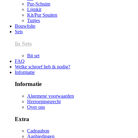
Pur-Schuim
Lijmkit
Kit/Pur Spuiten
Tuitjes
Bouwfolie
Sets
In Sets
Bit set
FAQ
Welke schroef heb ik nodig?
Informatie
Informatie
Algemene voorwaarden
Herroepingsrecht
Over ons
Extra
Cadeaubon
Aanbiedingen