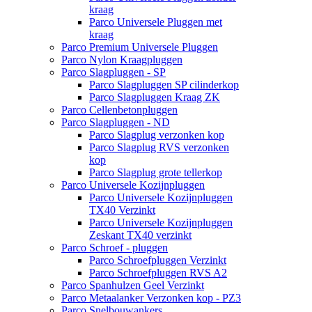
kraag
Parco Universele Pluggen met
kraag
Parco Premium Universele Pluggen
Parco Nylon Kraagpluggen
Parco Slagpluggen - SP
Parco Slagpluggen SP cilinderkop
Parco Slagpluggen Kraag ZK
Parco Cellenbetonpluggen
Parco Slagpluggen - ND
Parco Slagplug verzonken kop
Parco Slagplug RVS verzonken
kop
Parco Slagplug grote tellerkop
Parco Universele Kozijnpluggen
Parco Universele Kozijnpluggen
TX40 Verzinkt
Parco Universele Kozijnpluggen
Zeskant TX40 verzinkt
Parco Schroef - pluggen
Parco Schroefpluggen Verzinkt
Parco Schroefpluggen RVS A2
Parco Spanhulzen Geel Verzinkt
Parco Metaalanker Verzonken kop - PZ3
Parco Snelbouwankers