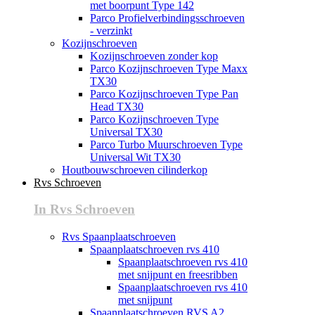
met boorpunt Type 142
Parco Profielverbindingsschroeven
- verzinkt
Kozijnschroeven
Kozijnschroeven zonder kop
Parco Kozijnschroeven Type Maxx
TX30
Parco Kozijnschroeven Type Pan
Head TX30
Parco Kozijnschroeven Type
Universal TX30
Parco Turbo Muurschroeven Type
Universal Wit TX30
Houtbouwschroeven cilinderkop
Rvs Schroeven
In Rvs Schroeven
Rvs Spaanplaatschroeven
Spaanplaatschroeven rvs 410
Spaanplaatschroeven rvs 410
met snijpunt en freesribben
Spaanplaatschroeven rvs 410
met snijpunt
Spaanplaatschroeven RVS A2