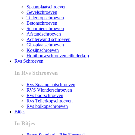
Spaanplaatschroeven
Gevelschroeven
Tellerkopschroeven
Betonschroeven
Scharnierschroeven
Afstandschroeven
Achterwand schroeven
Gipsplaatschroeven
Kozijnschroeven
Houtbouwschroeven cilinderkop
Rvs Schroeven
In Rvs Schroeven
Rvs Spaanplaatschroeven
RVS Vlonderschroeven
Rvs boorschroeven
Rvs Tellerkopschroeven
Rvs bolkopschroeven
Bitjes
In Bitjes
Parco Standard - Bits Normaal