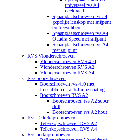
universeel rvs A4
deeldraad
Spaanplaatschroeven rvs a4
gepolijst lenskop met snijpunt
en freesribben
Spaanplaatschroeven rvs A4
Quadra Speed met snijpunt
Spaanplaatschroeven rvs A4
met snijpunt
RVS Vlonderschroeven
Vlonderschroeven RVS 410
Vlonderschroeven RVS A2
Vlonderschroeven RVS A4
Rvs boorschroeven
Boorschroeven rvs 410 met
freesribben en anti-frictie coating
Boorschroeven RVS A2
Boorschroeven rvs A2 super
drill
Boorschroeven rvs A2 hout
Rvs Tellerkopschroeven
Tellerkopschroeven RVS A2
Tellerkopschroeven RVS A4
Rvs bolkopschroeven