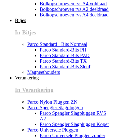
Bolkopschroeven rvs A4 voldraad
Bolkopschroeven rvs A2 deeldraad
Bolkopschroeven rvs A4 deeldraad
Bitjes
In Bitjes
Parco Standard - Bits Normaal
Parco Standard-Bits PH
Parco Standard-Bits PZD
Parco Standard-Bits TX
Parco Standard-Bits Sleuf
Magneethouders
Verankering
In Verankering
Parco Nylon Pluggen ZN
Parco Spengler Slagpluggen
Parco Spengler Slagpluggen RVS
A2
Parco Spengler Slagpluggen Koper
Parco Universele Pluggen
Parco Universele Pluggen zonder