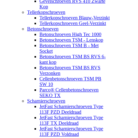
Gevelschroeven RVS 410 Zwarte
Kop
Tellerkopschroeven
Tellerkopschroeven Blauw-Verzinkt
Tellerkopschroeven Geel-Verzinkt
Betonschroeven
Betonschroeven High Tec 1000
Betonschroeven TSM - Lenskop
Betonschroeven TSM B - Met
Socket
Betonschroeven TSM BS RVS 6-
kant kop
Betonschroeven TSM BS RVS
Verzonken
Cellenbetonschroeven TSM PB
SW 10
Parco® Cellenbetonschroeven
SEKO TX
Scharnierschroeven
JetFast Scharnierschroeven Type
113F PZD Deeldraad
JetFast Scharnierschroeven Type
113F TX Deeldraad
JetFast Scharnierschroeven Type
113F PZD Voldraad