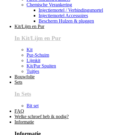
Chemische Verankering
Injectiemortel / Verbindingsmortel
Injectiemortel Accessoires
Bescherm Hulzen & pluggen
Kit/Lijm en Pur
In Kit/Lijm en Pur
Kit
Pur-Schuim
Lijmkit
Kit/Pur Spuiten
Tuitjes
Bouwfolie
Sets
In Sets
Bit set
FAQ
Welke schroef heb ik nodig?
Informatie
Informatie