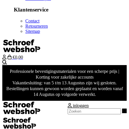
Klantenservice
Contact
Retourneren
Sitemap
€0,00
Zoeken
Professionele bevestigingsmaterialen voor een scherpe prijs |
Korting voor zakelijke accounts
Vakantiesluiting: van 5 t/m 13 Augustus zijn wij gesloten.
Bestellingen kunnen gewoon worden geplaatst en worden vanaf
14 Augutus op volgorde verwerkt.
inloggen
Z