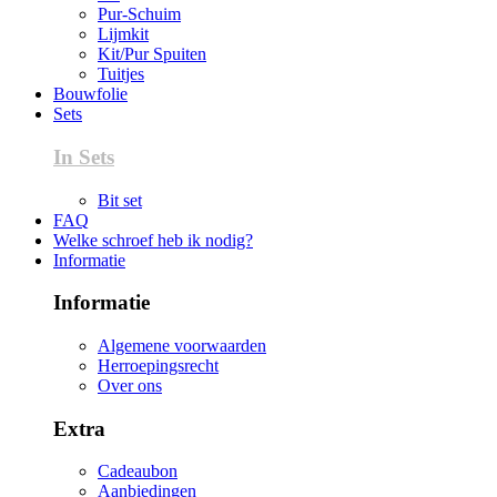
Pur-Schuim
Lijmkit
Kit/Pur Spuiten
Tuitjes
Bouwfolie
Sets
In Sets
Bit set
FAQ
Welke schroef heb ik nodig?
Informatie
Informatie
Algemene voorwaarden
Herroepingsrecht
Over ons
Extra
Cadeaubon
Aanbiedingen