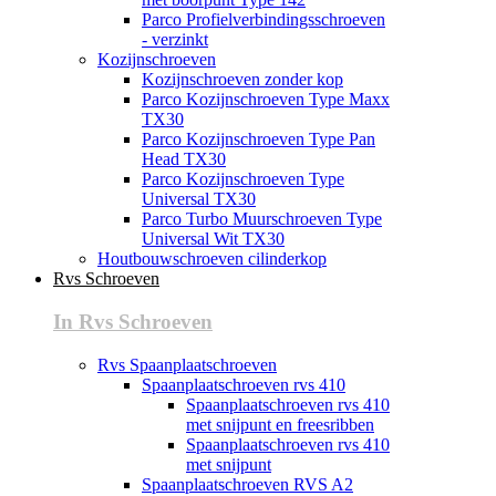
Parco Profielverbindingsschroeven
- verzinkt
Kozijnschroeven
Kozijnschroeven zonder kop
Parco Kozijnschroeven Type Maxx
TX30
Parco Kozijnschroeven Type Pan
Head TX30
Parco Kozijnschroeven Type
Universal TX30
Parco Turbo Muurschroeven Type
Universal Wit TX30
Houtbouwschroeven cilinderkop
Rvs Schroeven
In Rvs Schroeven
Rvs Spaanplaatschroeven
Spaanplaatschroeven rvs 410
Spaanplaatschroeven rvs 410
met snijpunt en freesribben
Spaanplaatschroeven rvs 410
met snijpunt
Spaanplaatschroeven RVS A2