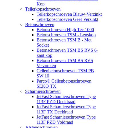
Kop
Tellerkopschroeven
Tellerkopschroeven Blauw-Verzinkt
Tellerkopschroeven Geel-Verzinkt
Betonschroeven
Betonschroeven High Tec 1000
Betonschroeven TSM - Lenskop
Betonschroeven TSM B - Met
Socket
Betonschroeven TSM BS RVS 6-
kant kop
Betonschroeven TSM BS RVS
Verzonken
Cellenbetonschroeven TSM PB
SW 10
Parco® Cellenbetonschroeven
SEKO TX
Scharnierschroeven
JetFast Scharnierschroeven Type
113F PZD Deeldraad
JetFast Scharnierschroeven Type
113F TX Deeldraad
JetFast Scharnierschroeven Type
113F PZD Voldraad
Afstandschroeven