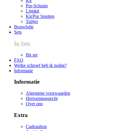
Kit
Pur-Schuim
Lijmkit
Kit/Pur Spuiten
Tuitjes
Bouwfolie
Sets
In Sets
Bit set
FAQ
Welke schroef heb ik nodig?
Informatie
Informatie
Algemene voorwaarden
Herroepingsrecht
Over ons
Extra
Cadeaubon