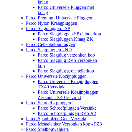
kraag
Parco Universele Pluggen met
kraag
Parco Premium Universele Pluggen
Parco Nylon Kraagpluggen
Parco Slagpluggen - SP
Parco Slagpluggen SP cilinderkop
Parco Slagpluggen Kraag ZK
Parco Cellenbetonpluggen
Parco Slagpluggen - ND
Parco Slagplug verzonken kop
Parco Slagplug RVS verzonken
kop
Parco Slagplug grote tellerkop
Parco Universele Kozijnpluggen
Parco Universele Kozijnpluggen
TX40 Verzinkt
Parco Universele Kozijnpluggen
Zeskant TX40 verzinkt
Parco Schroef - pluggen
Parco Schroefpluggen Verzinkt
Parco Schroefpluggen RVS A2
Parco Spanhulzen Geel Verzinkt
Parco Metaalanker Verzonken kop - PZ3
Parco Snelbouwankers