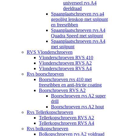
universeel rvs A4
deeldraad
Spaanplaatschroeven rvs a4
gepolijst lenskop met snijpunt
en freesribben
Spaanplaatschroeven rvs A4
Quadra Speed met snijpunt
Spaanplaatschroeven rvs A4
met snijpunt
RVS Vlonderschroeven
Vlonderschroeven RVS 410
Vlonderschroeven RVS A2
Vlonderschroeven RVS A4
Rvs boorschroeven
Boorschroeven rvs 410 met
freesribben en anti-frictie coating
Boorschroeven RVS A2
Boorschroeven rvs A2 super
drill
Boorschroeven rvs A2 hout
Rvs Tellerkopschroeven
Tellerkopschroeven RVS A2
Tellerkopschroeven RVS A4
Rvs bolkopschroeven
Bolkopschroeven rvs A2 voldraad