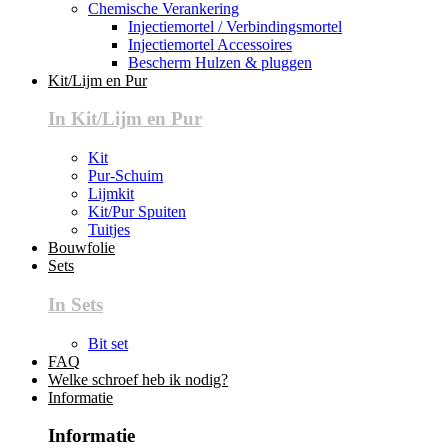
Chemische Verankering
Injectiemortel / Verbindingsmortel
Injectiemortel Accessoires
Bescherm Hulzen & pluggen
Kit/Lijm en Pur
In Kit/Lijm en Pur
Kit
Pur-Schuim
Lijmkit
Kit/Pur Spuiten
Tuitjes
Bouwfolie
Sets
In Sets
Bit set
FAQ
Welke schroef heb ik nodig?
Informatie
Informatie