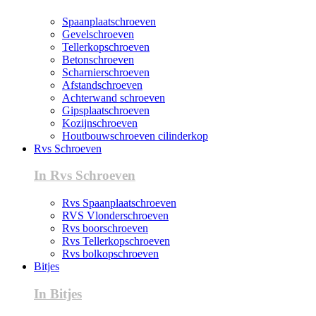
Spaanplaatschroeven
Gevelschroeven
Tellerkopschroeven
Betonschroeven
Scharnierschroeven
Afstandschroeven
Achterwand schroeven
Gipsplaatschroeven
Kozijnschroeven
Houtbouwschroeven cilinderkop
Rvs Schroeven
In Rvs Schroeven
Rvs Spaanplaatschroeven
RVS Vlonderschroeven
Rvs boorschroeven
Rvs Tellerkopschroeven
Rvs bolkopschroeven
Bitjes
In Bitjes