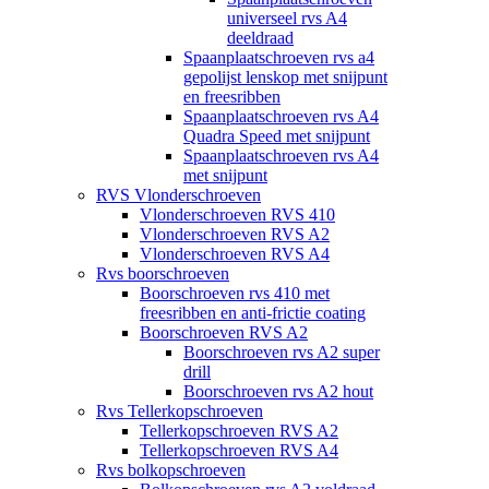
universeel rvs A4
deeldraad
Spaanplaatschroeven rvs a4
gepolijst lenskop met snijpunt
en freesribben
Spaanplaatschroeven rvs A4
Quadra Speed met snijpunt
Spaanplaatschroeven rvs A4
met snijpunt
RVS Vlonderschroeven
Vlonderschroeven RVS 410
Vlonderschroeven RVS A2
Vlonderschroeven RVS A4
Rvs boorschroeven
Boorschroeven rvs 410 met
freesribben en anti-frictie coating
Boorschroeven RVS A2
Boorschroeven rvs A2 super
drill
Boorschroeven rvs A2 hout
Rvs Tellerkopschroeven
Tellerkopschroeven RVS A2
Tellerkopschroeven RVS A4
Rvs bolkopschroeven