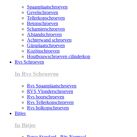
Spaanplaatschroeven
Gevelschroeven
Tellerkopschroeven
Betonschroeven
Scharnierschroeven
Afstandschroeven
Achterwand schroeven
Gipsplaatschroeven
Kozijnschroeven
Houtbouwschroeven cilinderkop
Rvs Schroeven
In Rvs Schroeven
Rvs Spaanplaatschroeven
RVS Vlonderschroeven
Rvs boorschroeven
Rvs Tellerkopschroeven
Rvs bolkopschroeven
Bitjes
In Bitjes
Parco Standard - Bits Normaal