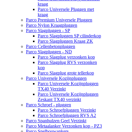
kraag
Parco Universele Pluggen met
kraag
Parco Premium Universele Pluggen
Parco Nylon Kraagpluggen
Parco Slagpluggen - SP
Parco Slagpluggen SP cilinderkop
Parco Slagpluggen Kraag ZK
Parco Cellenbetonpluggen
Parco Slagpluggen - ND
Parco Slagplug verzonken kop
Parco Slagplug RVS verzonken
kop
Parco Slagplug grote tellerkop
Parco Universele Kozijnpluggen
Parco Universele Kozijnpluggen
TX40 Verzinkt
Parco Universele Kozijnpluggen
Zeskant TX40 verzinkt
Parco Schroef - pluggen
Parco Schroefpluggen Verzinkt
Parco Schroefpluggen RVS A2
Parco Spanhulzen Geel Verzinkt
Parco Metaalanker Verzonken kop - PZ3
Parco Snelbouwankers