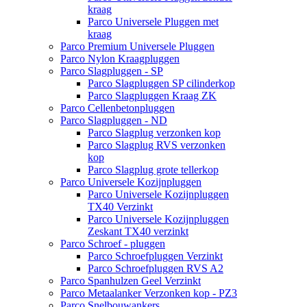
kraag
Parco Universele Pluggen met
kraag
Parco Premium Universele Pluggen
Parco Nylon Kraagpluggen
Parco Slagpluggen - SP
Parco Slagpluggen SP cilinderkop
Parco Slagpluggen Kraag ZK
Parco Cellenbetonpluggen
Parco Slagpluggen - ND
Parco Slagplug verzonken kop
Parco Slagplug RVS verzonken
kop
Parco Slagplug grote tellerkop
Parco Universele Kozijnpluggen
Parco Universele Kozijnpluggen
TX40 Verzinkt
Parco Universele Kozijnpluggen
Zeskant TX40 verzinkt
Parco Schroef - pluggen
Parco Schroefpluggen Verzinkt
Parco Schroefpluggen RVS A2
Parco Spanhulzen Geel Verzinkt
Parco Metaalanker Verzonken kop - PZ3
Parco Snelbouwankers