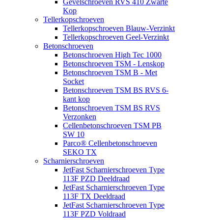
Gevelschroeven RVS 410 Zwarte
Kop
Tellerkopschroeven
Tellerkopschroeven Blauw-Verzinkt
Tellerkopschroeven Geel-Verzinkt
Betonschroeven
Betonschroeven High Tec 1000
Betonschroeven TSM - Lenskop
Betonschroeven TSM B - Met
Socket
Betonschroeven TSM BS RVS 6-
kant kop
Betonschroeven TSM BS RVS
Verzonken
Cellenbetonschroeven TSM PB
SW 10
Parco® Cellenbetonschroeven
SEKO TX
Scharnierschroeven
JetFast Scharnierschroeven Type
113F PZD Deeldraad
JetFast Scharnierschroeven Type
113F TX Deeldraad
JetFast Scharnierschroeven Type
113F PZD Voldraad