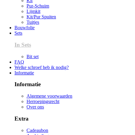
Kit
Pur-Schuim
Lijmkit
Kit/Pur Spuiten
Tuitjes
Bouwfolie
Sets
In Sets
Bit set
FAQ
Welke schroef heb ik nodig?
Informatie
Informatie
Algemene voorwaarden
Herroepingsrecht
Over ons
Extra
Cadeaubon