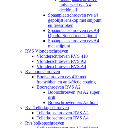
universeel rvs A4
deeldraad
Spaanplaatschroeven rvs a4
gepolijst lenskop met snijpunt
en freesribben
Spaanplaatschroeven rvs A4
Quadra Speed met snijpunt
Spaanplaatschroeven rvs A4
met snijpunt
RVS Vlonderschroeven
Vlonderschroeven RVS 410
Vlonderschroeven RVS A2
Vlonderschroeven RVS A4
Rvs boorschroeven
Boorschroeven rvs 410 met
freesribben en anti-frictie coating
Boorschroeven RVS A2
Boorschroeven rvs A2 super
drill
Boorschroeven rvs A2 hout
Rvs Tellerkopschroeven
Tellerkopschroeven RVS A2
Tellerkopschroeven RVS A4
Rvs bolkopschroeven