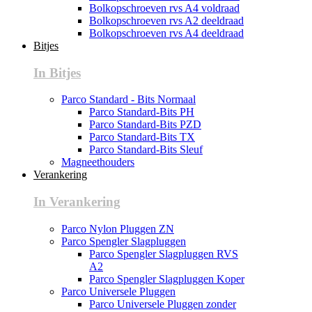
Bolkopschroeven rvs A4 voldraad
Bolkopschroeven rvs A2 deeldraad
Bolkopschroeven rvs A4 deeldraad
Bitjes
In Bitjes
Parco Standard - Bits Normaal
Parco Standard-Bits PH
Parco Standard-Bits PZD
Parco Standard-Bits TX
Parco Standard-Bits Sleuf
Magneethouders
Verankering
In Verankering
Parco Nylon Pluggen ZN
Parco Spengler Slagpluggen
Parco Spengler Slagpluggen RVS
A2
Parco Spengler Slagpluggen Koper
Parco Universele Pluggen
Parco Universele Pluggen zonder