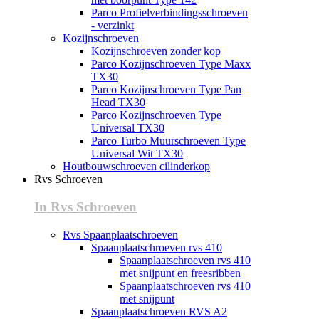
Parco Profielverbindingsschroeven
- verzinkt
Kozijnschroeven
Kozijnschroeven zonder kop
Parco Kozijnschroeven Type Maxx
TX30
Parco Kozijnschroeven Type Pan
Head TX30
Parco Kozijnschroeven Type
Universal TX30
Parco Turbo Muurschroeven Type
Universal Wit TX30
Houtbouwschroeven cilinderkop
Rvs Schroeven
In Rvs Schroeven
Rvs Spaanplaatschroeven
Spaanplaatschroeven rvs 410
Spaanplaatschroeven rvs 410
met snijpunt en freesribben
Spaanplaatschroeven rvs 410
met snijpunt
Spaanplaatschroeven RVS A2