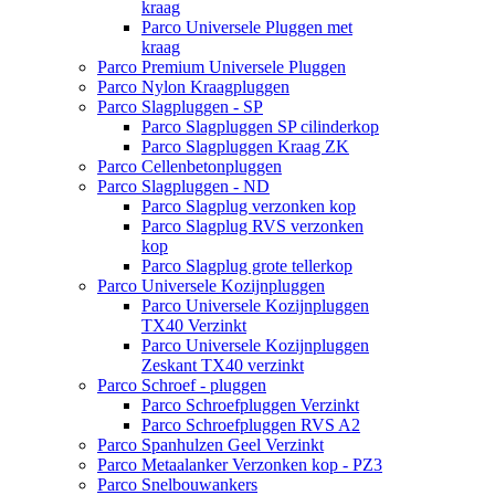
kraag
Parco Universele Pluggen met
kraag
Parco Premium Universele Pluggen
Parco Nylon Kraagpluggen
Parco Slagpluggen - SP
Parco Slagpluggen SP cilinderkop
Parco Slagpluggen Kraag ZK
Parco Cellenbetonpluggen
Parco Slagpluggen - ND
Parco Slagplug verzonken kop
Parco Slagplug RVS verzonken
kop
Parco Slagplug grote tellerkop
Parco Universele Kozijnpluggen
Parco Universele Kozijnpluggen
TX40 Verzinkt
Parco Universele Kozijnpluggen
Zeskant TX40 verzinkt
Parco Schroef - pluggen
Parco Schroefpluggen Verzinkt
Parco Schroefpluggen RVS A2
Parco Spanhulzen Geel Verzinkt
Parco Metaalanker Verzonken kop - PZ3
Parco Snelbouwankers