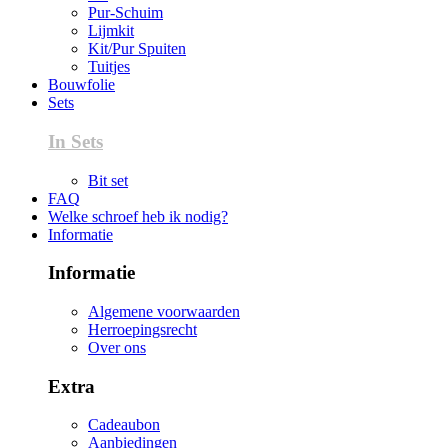
Pur-Schuim
Lijmkit
Kit/Pur Spuiten
Tuitjes
Bouwfolie
Sets
In Sets
Bit set
FAQ
Welke schroef heb ik nodig?
Informatie
Informatie
Algemene voorwaarden
Herroepingsrecht
Over ons
Extra
Cadeaubon
Aanbiedingen