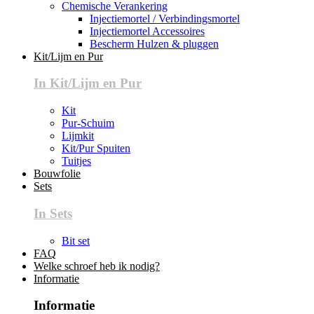
Chemische Verankering
Injectiemortel / Verbindingsmortel
Injectiemortel Accessoires
Bescherm Hulzen & pluggen
Kit/Lijm en Pur
In Kit/Lijm en Pur
Kit
Pur-Schuim
Lijmkit
Kit/Pur Spuiten
Tuitjes
Bouwfolie
Sets
In Sets
Bit set
FAQ
Welke schroef heb ik nodig?
Informatie
Informatie