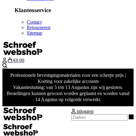
Klantenservice
Contact
Retourneren
Sitemap
€0,00
Zoeken
Professionele bevestigingsmaterialen voor een scherpe prijs |
Korting voor zakelijke accounts
Vakantiesluiting: van 5 t/m 13 Augustus zijn wij gesloten.
Bestellingen kunnen gewoon worden geplaatst en worden vanaf
14 Augutus op volgorde verwerkt.
inloggen
Z