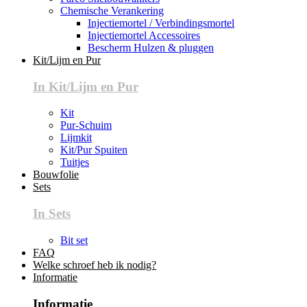
Chemische Verankering
Injectiemortel / Verbindingsmortel
Injectiemortel Accessoires
Bescherm Hulzen & pluggen
Kit/Lijm en Pur
In Kit/Lijm en Pur
Kit
Pur-Schuim
Lijmkit
Kit/Pur Spuiten
Tuitjes
Bouwfolie
Sets
In Sets
Bit set
FAQ
Welke schroef heb ik nodig?
Informatie
Informatie