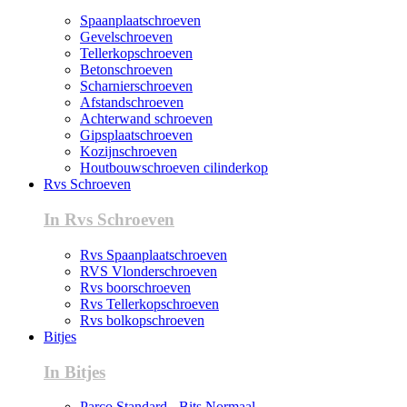
Spaanplaatschroeven
Gevelschroeven
Tellerkopschroeven
Betonschroeven
Scharnierschroeven
Afstandschroeven
Achterwand schroeven
Gipsplaatschroeven
Kozijnschroeven
Houtbouwschroeven cilinderkop
Rvs Schroeven
In Rvs Schroeven
Rvs Spaanplaatschroeven
RVS Vlonderschroeven
Rvs boorschroeven
Rvs Tellerkopschroeven
Rvs bolkopschroeven
Bitjes
In Bitjes
Parco Standard - Bits Normaal