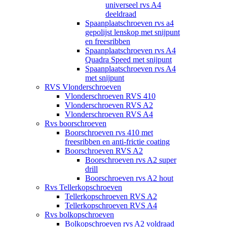
universeel rvs A4
deeldraad
Spaanplaatschroeven rvs a4
gepolijst lenskop met snijpunt
en freesribben
Spaanplaatschroeven rvs A4
Quadra Speed met snijpunt
Spaanplaatschroeven rvs A4
met snijpunt
RVS Vlonderschroeven
Vlonderschroeven RVS 410
Vlonderschroeven RVS A2
Vlonderschroeven RVS A4
Rvs boorschroeven
Boorschroeven rvs 410 met
freesribben en anti-frictie coating
Boorschroeven RVS A2
Boorschroeven rvs A2 super
drill
Boorschroeven rvs A2 hout
Rvs Tellerkopschroeven
Tellerkopschroeven RVS A2
Tellerkopschroeven RVS A4
Rvs bolkopschroeven
Bolkopschroeven rvs A2 voldraad