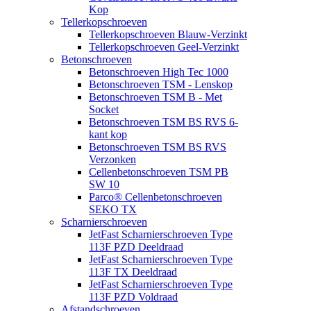
Kop
Tellerkopschroeven
Tellerkopschroeven Blauw-Verzinkt
Tellerkopschroeven Geel-Verzinkt
Betonschroeven
Betonschroeven High Tec 1000
Betonschroeven TSM - Lenskop
Betonschroeven TSM B - Met
Socket
Betonschroeven TSM BS RVS 6-
kant kop
Betonschroeven TSM BS RVS
Verzonken
Cellenbetonschroeven TSM PB
SW 10
Parco® Cellenbetonschroeven
SEKO TX
Scharnierschroeven
JetFast Scharnierschroeven Type
113F PZD Deeldraad
JetFast Scharnierschroeven Type
113F TX Deeldraad
JetFast Scharnierschroeven Type
113F PZD Voldraad
Afstandschroeven