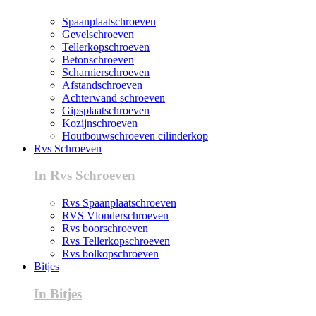
Spaanplaatschroeven
Gevelschroeven
Tellerkopschroeven
Betonschroeven
Scharnierschroeven
Afstandschroeven
Achterwand schroeven
Gipsplaatschroeven
Kozijnschroeven
Houtbouwschroeven cilinderkop
Rvs Schroeven
In Rvs Schroeven
Rvs Spaanplaatschroeven
RVS Vlonderschroeven
Rvs boorschroeven
Rvs Tellerkopschroeven
Rvs bolkopschroeven
Bitjes
In Bitjes