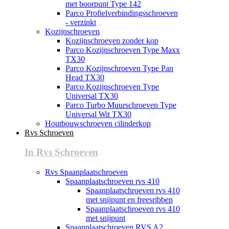
met boorpunt Type 142
Parco Profielverbindingsschroeven
- verzinkt
Kozijnschroeven
Kozijnschroeven zonder kop
Parco Kozijnschroeven Type Maxx
TX30
Parco Kozijnschroeven Type Pan
Head TX30
Parco Kozijnschroeven Type
Universal TX30
Parco Turbo Muurschroeven Type
Universal Wit TX30
Houtbouwschroeven cilinderkop
Rvs Schroeven
In Rvs Schroeven
Rvs Spaanplaatschroeven
Spaanplaatschroeven rvs 410
Spaanplaatschroeven rvs 410
met snijpunt en freesribben
Spaanplaatschroeven rvs 410
met snijpunt
Spaanplaatschroeven RVS A2