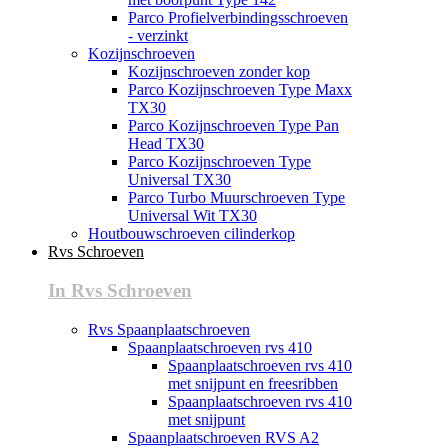
Parco Profielverbindingsschroeven
- verzinkt
Kozijnschroeven
Kozijnschroeven zonder kop
Parco Kozijnschroeven Type Maxx
TX30
Parco Kozijnschroeven Type Pan
Head TX30
Parco Kozijnschroeven Type
Universal TX30
Parco Turbo Muurschroeven Type
Universal Wit TX30
Houtbouwschroeven cilinderkop
Rvs Schroeven
In Rvs Schroeven
Rvs Spaanplaatschroeven
Spaanplaatschroeven rvs 410
Spaanplaatschroeven rvs 410
met snijpunt en freesribben
Spaanplaatschroeven rvs 410
met snijpunt
Spaanplaatschroeven RVS A2