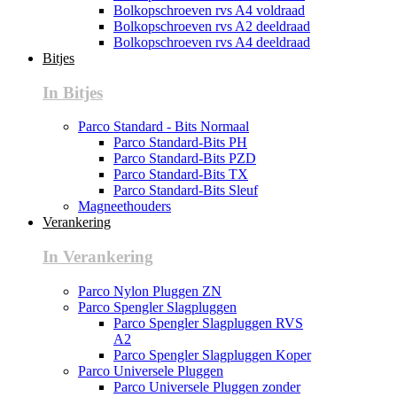
Bolkopschroeven rvs A4 voldraad
Bolkopschroeven rvs A2 deeldraad
Bolkopschroeven rvs A4 deeldraad
Bitjes
In Bitjes
Parco Standard - Bits Normaal
Parco Standard-Bits PH
Parco Standard-Bits PZD
Parco Standard-Bits TX
Parco Standard-Bits Sleuf
Magneethouders
Verankering
In Verankering
Parco Nylon Pluggen ZN
Parco Spengler Slagpluggen
Parco Spengler Slagpluggen RVS
A2
Parco Spengler Slagpluggen Koper
Parco Universele Pluggen
Parco Universele Pluggen zonder