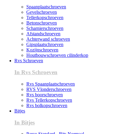
Spaanplaatschroeven
Gevelschroeven
Tellerkopschroeven
Betonschroeven
Scharnierschroeven
Afstandschroeven
Achterwand schroeven
Gipsplaatschroeven
Kozijnschroeven
Houtbouwschroeven cilinderkop
Rvs Schroeven
In Rvs Schroeven
Rvs Spaanplaatschroeven
RVS Vlonderschroeven
Rvs boorschroeven
Rvs Tellerkopschroeven
Rvs bolkopschroeven
Bitjes
In Bitjes
Parco Standard - Bits Normaal