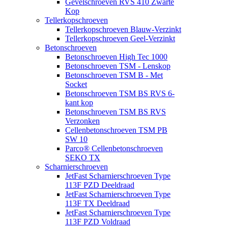
Gevelschroeven RVS 410 Zwarte
Kop
Tellerkopschroeven
Tellerkopschroeven Blauw-Verzinkt
Tellerkopschroeven Geel-Verzinkt
Betonschroeven
Betonschroeven High Tec 1000
Betonschroeven TSM - Lenskop
Betonschroeven TSM B - Met
Socket
Betonschroeven TSM BS RVS 6-
kant kop
Betonschroeven TSM BS RVS
Verzonken
Cellenbetonschroeven TSM PB
SW 10
Parco® Cellenbetonschroeven
SEKO TX
Scharnierschroeven
JetFast Scharnierschroeven Type
113F PZD Deeldraad
JetFast Scharnierschroeven Type
113F TX Deeldraad
JetFast Scharnierschroeven Type
113F PZD Voldraad