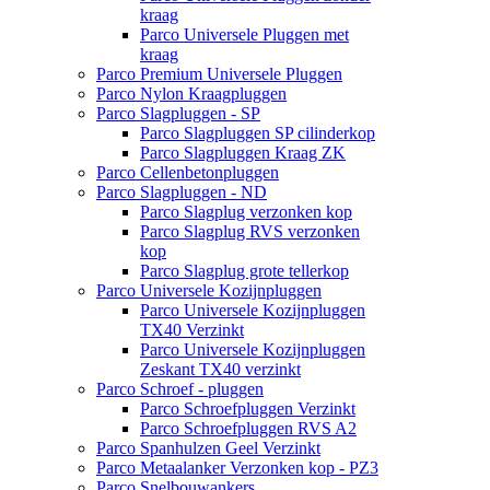
kraag
Parco Universele Pluggen met
kraag
Parco Premium Universele Pluggen
Parco Nylon Kraagpluggen
Parco Slagpluggen - SP
Parco Slagpluggen SP cilinderkop
Parco Slagpluggen Kraag ZK
Parco Cellenbetonpluggen
Parco Slagpluggen - ND
Parco Slagplug verzonken kop
Parco Slagplug RVS verzonken
kop
Parco Slagplug grote tellerkop
Parco Universele Kozijnpluggen
Parco Universele Kozijnpluggen
TX40 Verzinkt
Parco Universele Kozijnpluggen
Zeskant TX40 verzinkt
Parco Schroef - pluggen
Parco Schroefpluggen Verzinkt
Parco Schroefpluggen RVS A2
Parco Spanhulzen Geel Verzinkt
Parco Metaalanker Verzonken kop - PZ3
Parco Snelbouwankers