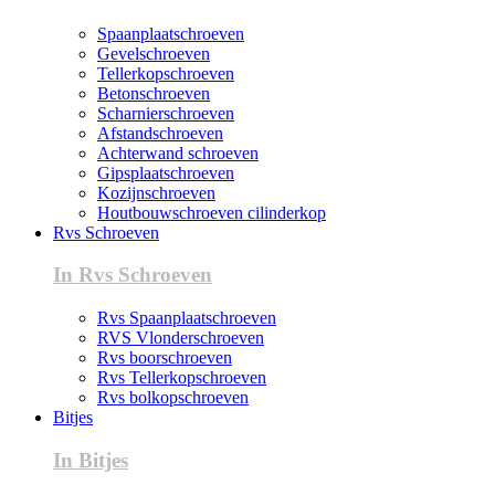
Spaanplaatschroeven
Gevelschroeven
Tellerkopschroeven
Betonschroeven
Scharnierschroeven
Afstandschroeven
Achterwand schroeven
Gipsplaatschroeven
Kozijnschroeven
Houtbouwschroeven cilinderkop
Rvs Schroeven
In Rvs Schroeven
Rvs Spaanplaatschroeven
RVS Vlonderschroeven
Rvs boorschroeven
Rvs Tellerkopschroeven
Rvs bolkopschroeven
Bitjes
In Bitjes