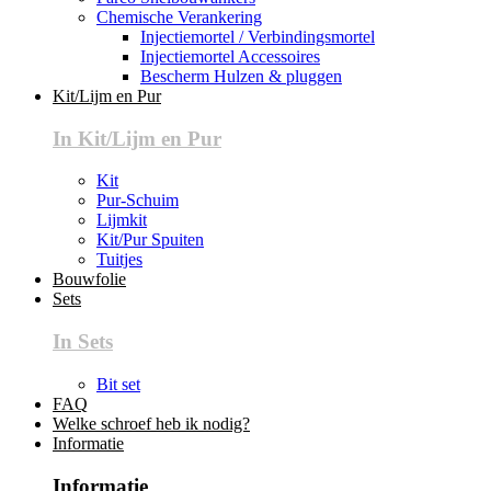
Chemische Verankering
Injectiemortel / Verbindingsmortel
Injectiemortel Accessoires
Bescherm Hulzen & pluggen
Kit/Lijm en Pur
In Kit/Lijm en Pur
Kit
Pur-Schuim
Lijmkit
Kit/Pur Spuiten
Tuitjes
Bouwfolie
Sets
In Sets
Bit set
FAQ
Welke schroef heb ik nodig?
Informatie
Informatie