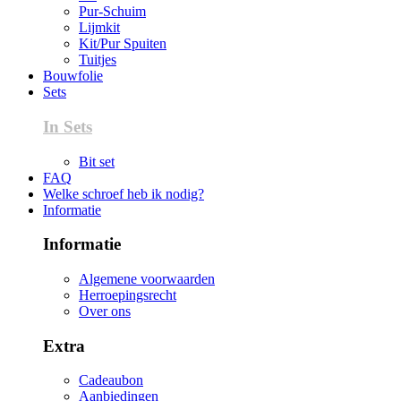
Pur-Schuim
Lijmkit
Kit/Pur Spuiten
Tuitjes
Bouwfolie
Sets
In Sets
Bit set
FAQ
Welke schroef heb ik nodig?
Informatie
Informatie
Algemene voorwaarden
Herroepingsrecht
Over ons
Extra
Cadeaubon
Aanbiedingen