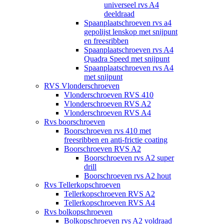
universeel rvs A4
deeldraad
Spaanplaatschroeven rvs a4
gepolijst lenskop met snijpunt
en freesribben
Spaanplaatschroeven rvs A4
Quadra Speed met snijpunt
Spaanplaatschroeven rvs A4
met snijpunt
RVS Vlonderschroeven
Vlonderschroeven RVS 410
Vlonderschroeven RVS A2
Vlonderschroeven RVS A4
Rvs boorschroeven
Boorschroeven rvs 410 met
freesribben en anti-frictie coating
Boorschroeven RVS A2
Boorschroeven rvs A2 super
drill
Boorschroeven rvs A2 hout
Rvs Tellerkopschroeven
Tellerkopschroeven RVS A2
Tellerkopschroeven RVS A4
Rvs bolkopschroeven
Bolkopschroeven rvs A2 voldraad