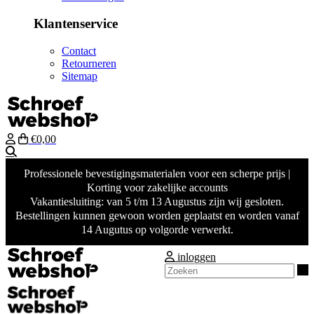
Klantenservice
Contact
Retourneren
Sitemap
€0,00
Zoeken
Professionele bevestigingsmaterialen voor een scherpe prijs |
Korting voor zakelijke accounts
Vakantiesluiting: van 5 t/m 13 Augustus zijn wij gesloten.
Bestellingen kunnen gewoon worden geplaatst en worden vanaf
14 Augutus op volgorde verwerkt.
inloggen
Z