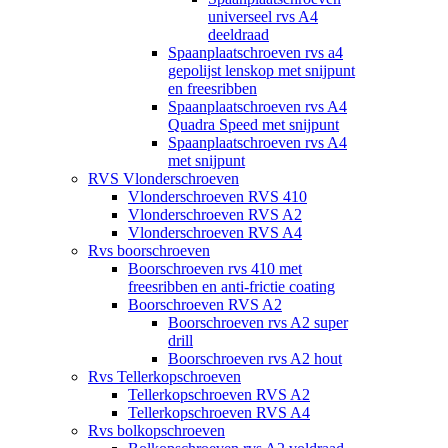
universeel rvs A4
deeldraad
Spaanplaatschroeven rvs a4
gepolijst lenskop met snijpunt
en freesribben
Spaanplaatschroeven rvs A4
Quadra Speed met snijpunt
Spaanplaatschroeven rvs A4
met snijpunt
RVS Vlonderschroeven
Vlonderschroeven RVS 410
Vlonderschroeven RVS A2
Vlonderschroeven RVS A4
Rvs boorschroeven
Boorschroeven rvs 410 met
freesribben en anti-frictie coating
Boorschroeven RVS A2
Boorschroeven rvs A2 super
drill
Boorschroeven rvs A2 hout
Rvs Tellerkopschroeven
Tellerkopschroeven RVS A2
Tellerkopschroeven RVS A4
Rvs bolkopschroeven