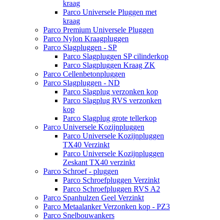
kraag
Parco Universele Pluggen met
kraag
Parco Premium Universele Pluggen
Parco Nylon Kraagpluggen
Parco Slagpluggen - SP
Parco Slagpluggen SP cilinderkop
Parco Slagpluggen Kraag ZK
Parco Cellenbetonpluggen
Parco Slagpluggen - ND
Parco Slagplug verzonken kop
Parco Slagplug RVS verzonken
kop
Parco Slagplug grote tellerkop
Parco Universele Kozijnpluggen
Parco Universele Kozijnpluggen
TX40 Verzinkt
Parco Universele Kozijnpluggen
Zeskant TX40 verzinkt
Parco Schroef - pluggen
Parco Schroefpluggen Verzinkt
Parco Schroefpluggen RVS A2
Parco Spanhulzen Geel Verzinkt
Parco Metaalanker Verzonken kop - PZ3
Parco Snelbouwankers