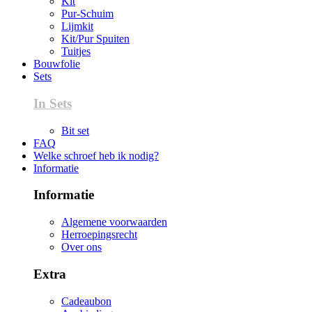
Kit
Pur-Schuim
Lijmkit
Kit/Pur Spuiten
Tuitjes
Bouwfolie
Sets
In Sets
Bit set
FAQ
Welke schroef heb ik nodig?
Informatie
Informatie
Algemene voorwaarden
Herroepingsrecht
Over ons
Extra
Cadeaubon