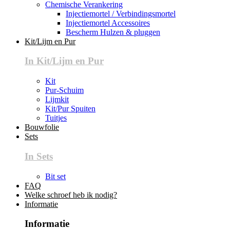
Chemische Verankering
Injectiemortel / Verbindingsmortel
Injectiemortel Accessoires
Bescherm Hulzen & pluggen
Kit/Lijm en Pur
In Kit/Lijm en Pur
Kit
Pur-Schuim
Lijmkit
Kit/Pur Spuiten
Tuitjes
Bouwfolie
Sets
In Sets
Bit set
FAQ
Welke schroef heb ik nodig?
Informatie
Informatie