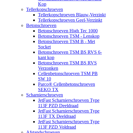
Kop
Tellerkopschroeven
Tellerkopschroeven Blauw-Verzinkt
Tellerkopschroeven Geel-Verzinkt
Betonschroeven
Betonschroeven High Tec 1000
Betonschroeven TSM - Lenskop
Betonschroeven TSM B - Met
Socket
Betonschroeven TSM BS RVS 6-
kant kop
Betonschroeven TSM BS RVS
Verzonken
Cellenbetonschroeven TSM PB
SW 10
Parco® Cellenbetonschroeven
SEKO TX
Scharnierschroeven
JetFast Scharnierschroeven Type
113F PZD Deeldraad
JetFast Scharnierschroeven Type
113F TX Deeldraad
JetFast Scharnierschroeven Type
113F PZD Voldraad
Afstandschroeven