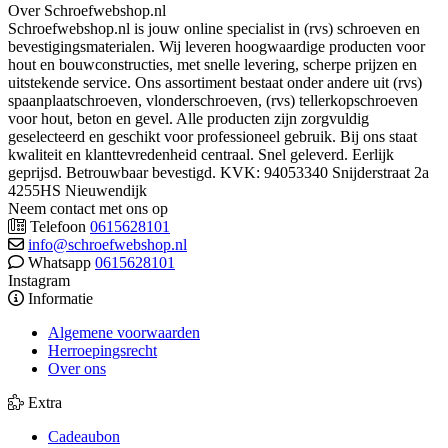
Over Schroefwebshop.nl
Schroefwebshop.nl is jouw online specialist in (rvs) schroeven en
bevestigingsmaterialen. Wij leveren hoogwaardige producten voor
hout en bouwconstructies, met snelle levering, scherpe prijzen en
uitstekende service. Ons assortiment bestaat onder andere uit (rvs)
spaanplaatschroeven, vlonderschroeven, (rvs) tellerkopschroeven
voor hout, beton en gevel. Alle producten zijn zorgvuldig
geselecteerd en geschikt voor professioneel gebruik. Bij ons staat
kwaliteit en klanttevredenheid centraal. Snel geleverd. Eerlijk
geprijsd. Betrouwbaar bevestigd. KVK: 94053340 Snijderstraat 2a
4255HS Nieuwendijk
Neem contact met ons op
Telefoon
0615628101
info@schroefwebshop.nl
Whatsapp
0615628101
Instagram
Informatie
Algemene voorwaarden
Herroepingsrecht
Over ons
Extra
Cadeaubon