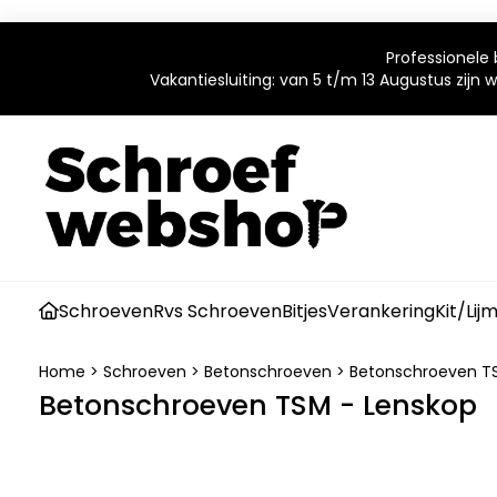
Professionele 
Vakantiesluiting: van 5 t/m 13 Augustus zijn
Schroeven
Rvs Schroeven
Bitjes
Verankering
Kit/Lij
Home
>
Schroeven
>
Betonschroeven
>
Betonschroeven T
Betonschroeven TSM - Lenskop