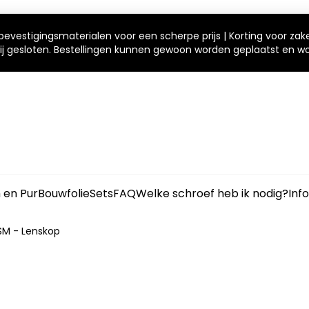
bevestigingsmaterialen voor een scherpe prijs | Korting voor zak
 wij gesloten. Bestellingen kunnen gewoon worden geplaatst en 
m en Pur
Bouwfolie
Sets
FAQ
Welke schroef heb ik nodig?
Inf
SM - Lenskop