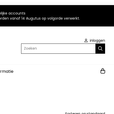
elijke accounts
worden vanaf 14 Augutus op volgorde verwerkt.
inloggen
Zoeken
ormatie
Sorteren op:
standaard