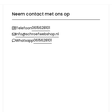
Neem contact met ons op
0615628101
Telefoon
info@schroefwebshop.nl
0615628101
Whatsapp