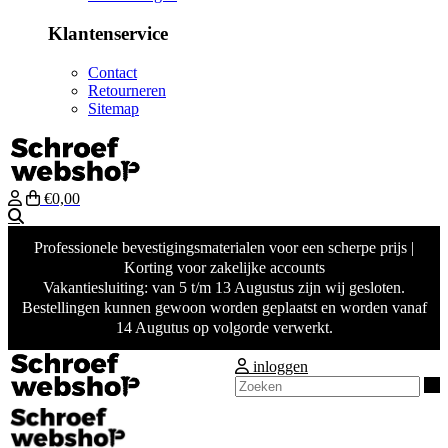
Klantenservice
Contact
Retourneren
Sitemap
€0,00
Zoeken
Professionele bevestigingsmaterialen voor een scherpe prijs |
Korting voor zakelijke accounts
Vakantiesluiting: van 5 t/m 13 Augustus zijn wij gesloten.
Bestellingen kunnen gewoon worden geplaatst en worden vanaf
14 Augutus op volgorde verwerkt.
inloggen
Z