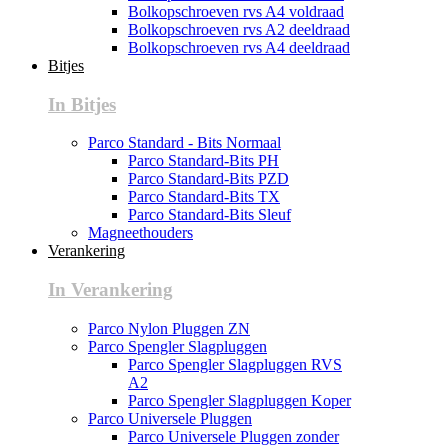
Bolkopschroeven rvs A4 voldraad
Bolkopschroeven rvs A2 deeldraad
Bolkopschroeven rvs A4 deeldraad
Bitjes
In Bitjes
Parco Standard - Bits Normaal
Parco Standard-Bits PH
Parco Standard-Bits PZD
Parco Standard-Bits TX
Parco Standard-Bits Sleuf
Magneethouders
Verankering
In Verankering
Parco Nylon Pluggen ZN
Parco Spengler Slagpluggen
Parco Spengler Slagpluggen RVS
A2
Parco Spengler Slagpluggen Koper
Parco Universele Pluggen
Parco Universele Pluggen zonder