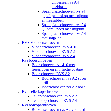
universeel rvs A4
deeldraad
Spaanplaatschroeven rvs a4
gepolijst lenskop met snijpunt
en freesribben
Spaanplaatschroeven rvs A4
Quadra Speed met snijpunt
Spaanplaatschroeven rvs A4
met snijpunt
RVS Vlonderschroeven
Vlonderschroeven RVS 410
Vlonderschroeven RVS A2
Vlonderschroeven RVS A4
Rvs boorschroeven
Boorschroeven rvs 410 met
freesribben en anti-frictie coating
Boorschroeven RVS A2
Boorschroeven rvs A2 super
drill
Boorschroeven rvs A2 hout
Rvs Tellerkopschroeven
Tellerkopschroeven RVS A2
Tellerkopschroeven RVS A4
Rvs bolkopschroeven
Bolkopschroeven rvs A2 voldraad