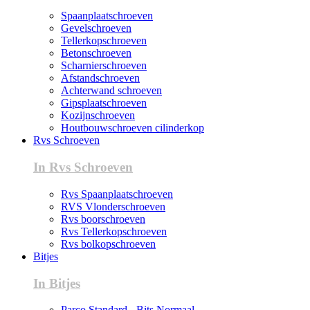
Spaanplaatschroeven
Gevelschroeven
Tellerkopschroeven
Betonschroeven
Scharnierschroeven
Afstandschroeven
Achterwand schroeven
Gipsplaatschroeven
Kozijnschroeven
Houtbouwschroeven cilinderkop
Rvs Schroeven
In Rvs Schroeven
Rvs Spaanplaatschroeven
RVS Vlonderschroeven
Rvs boorschroeven
Rvs Tellerkopschroeven
Rvs bolkopschroeven
Bitjes
In Bitjes
Parco Standard - Bits Normaal