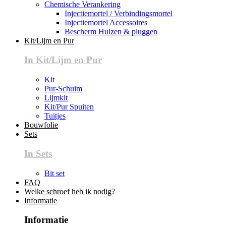
Chemische Verankering
Injectiemortel / Verbindingsmortel
Injectiemortel Accessoires
Bescherm Hulzen & pluggen
Kit/Lijm en Pur
In Kit/Lijm en Pur
Kit
Pur-Schuim
Lijmkit
Kit/Pur Spuiten
Tuitjes
Bouwfolie
Sets
In Sets
Bit set
FAQ
Welke schroef heb ik nodig?
Informatie
Informatie