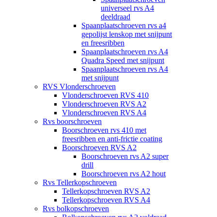
universeel rvs A4
deeldraad
Spaanplaatschroeven rvs a4
gepolijst lenskop met snijpunt
en freesribben
Spaanplaatschroeven rvs A4
Quadra Speed met snijpunt
Spaanplaatschroeven rvs A4
met snijpunt
RVS Vlonderschroeven
Vlonderschroeven RVS 410
Vlonderschroeven RVS A2
Vlonderschroeven RVS A4
Rvs boorschroeven
Boorschroeven rvs 410 met
freesribben en anti-frictie coating
Boorschroeven RVS A2
Boorschroeven rvs A2 super
drill
Boorschroeven rvs A2 hout
Rvs Tellerkopschroeven
Tellerkopschroeven RVS A2
Tellerkopschroeven RVS A4
Rvs bolkopschroeven