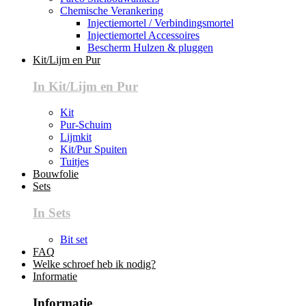
Chemische Verankering
Injectiemortel / Verbindingsmortel
Injectiemortel Accessoires
Bescherm Hulzen & pluggen
Kit/Lijm en Pur
In Kit/Lijm en Pur
Kit
Pur-Schuim
Lijmkit
Kit/Pur Spuiten
Tuitjes
Bouwfolie
Sets
In Sets
Bit set
FAQ
Welke schroef heb ik nodig?
Informatie
Informatie