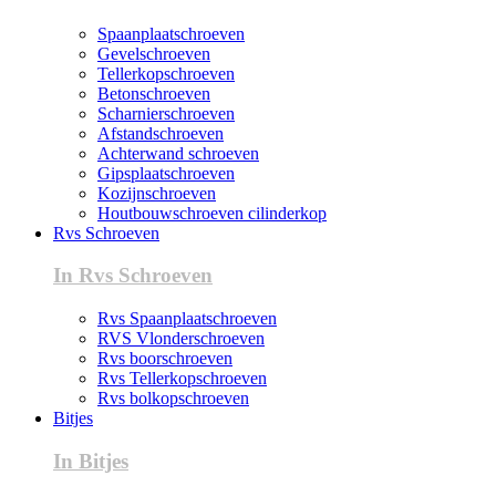
Spaanplaatschroeven
Gevelschroeven
Tellerkopschroeven
Betonschroeven
Scharnierschroeven
Afstandschroeven
Achterwand schroeven
Gipsplaatschroeven
Kozijnschroeven
Houtbouwschroeven cilinderkop
Rvs Schroeven
In Rvs Schroeven
Rvs Spaanplaatschroeven
RVS Vlonderschroeven
Rvs boorschroeven
Rvs Tellerkopschroeven
Rvs bolkopschroeven
Bitjes
In Bitjes