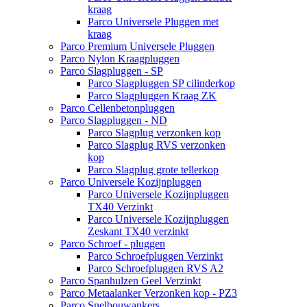
kraag
Parco Universele Pluggen met
kraag
Parco Premium Universele Pluggen
Parco Nylon Kraagpluggen
Parco Slagpluggen - SP
Parco Slagpluggen SP cilinderkop
Parco Slagpluggen Kraag ZK
Parco Cellenbetonpluggen
Parco Slagpluggen - ND
Parco Slagplug verzonken kop
Parco Slagplug RVS verzonken
kop
Parco Slagplug grote tellerkop
Parco Universele Kozijnpluggen
Parco Universele Kozijnpluggen
TX40 Verzinkt
Parco Universele Kozijnpluggen
Zeskant TX40 verzinkt
Parco Schroef - pluggen
Parco Schroefpluggen Verzinkt
Parco Schroefpluggen RVS A2
Parco Spanhulzen Geel Verzinkt
Parco Metaalanker Verzonken kop - PZ3
Parco Snelbouwankers