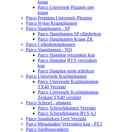
kraag
Parco Universele Pluggen met
kraag
Parco Premium Universele Pluggen
Parco Nylon Kraagpluggen
Parco Slagpluggen - SP
Parco Slagpluggen SP cilinderkop
Parco Slagpluggen Kraag ZK
Parco Cellenbetonpluggen
Parco Slagpluggen - ND
Parco Slagplug verzonken kop
Parco Slagplug RVS verzonken
kop
Parco Slagplug grote tellerkop
Parco Universele Kozijnpluggen
Parco Universele Kozijnpluggen
TX40 Verzinkt
Parco Universele Kozijnpluggen
Zeskant TX40 verzinkt
Parco Schroef - pluggen
Parco Schroefpluggen Verzinkt
Parco Schroefpluggen RVS A2
Parco Spanhulzen Geel Verzinkt
Parco Metaalanker Verzonken kop - PZ3
Parco Snelbouwankers