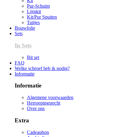
Kit
Pur-Schuim
Lijmkit
Kit/Pur Spuiten
Tuitjes
Bouwfolie
Sets
In Sets
Bit set
FAQ
Welke schroef heb ik nodig?
Informatie
Informatie
Algemene voorwaarden
Herroepingsrecht
Over ons
Extra
Cadeaubon