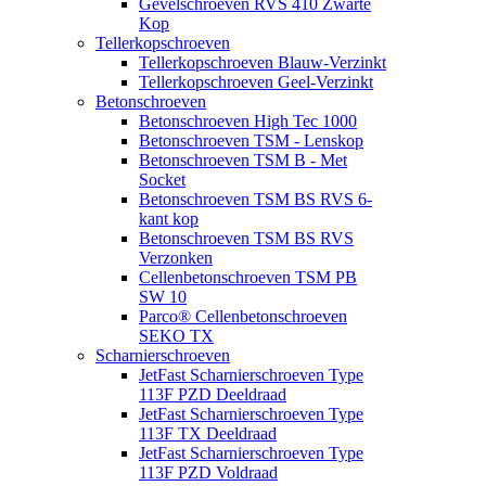
Gevelschroeven RVS 410 Zwarte
Kop
Tellerkopschroeven
Tellerkopschroeven Blauw-Verzinkt
Tellerkopschroeven Geel-Verzinkt
Betonschroeven
Betonschroeven High Tec 1000
Betonschroeven TSM - Lenskop
Betonschroeven TSM B - Met
Socket
Betonschroeven TSM BS RVS 6-
kant kop
Betonschroeven TSM BS RVS
Verzonken
Cellenbetonschroeven TSM PB
SW 10
Parco® Cellenbetonschroeven
SEKO TX
Scharnierschroeven
JetFast Scharnierschroeven Type
113F PZD Deeldraad
JetFast Scharnierschroeven Type
113F TX Deeldraad
JetFast Scharnierschroeven Type
113F PZD Voldraad