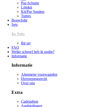
Pur-Schuim
Lijmkit
Kit/Pur Spuiten
Tuitjes
Bouwfolie
Sets
In Sets
Bit set
FAQ
Welke schroef heb ik nodig?
Informatie
Informatie
Algemene voorwaarden
Herroepingsrecht
Over ons
Extra
Cadeaubon
Aanbiedingen