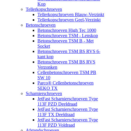
Kop
Tellerkopschroeven
Tellerkopschroeven Blauw-Verzinkt
Tellerkopschroeven Geel-Verzinkt
Betonschroeven
Betonschroeven High Tec 1000
Betonschroeven TSM - Lenskop
Betonschroeven TSM B - Met
Socket
Betonschroeven TSM BS RVS 6-
kant kop
Betonschroeven TSM BS RVS
Verzonken
Cellenbetonschroeven TSM PB
SW 10
Parco® Cellenbetonschroeven
SEKO TX
Scharnierschroeven
JetFast Scharnierschroeven Type
113F PZD Deeldraad
JetFast Scharnierschroeven Type
113F TX Deeldraad
JetFast Scharnierschroeven Type
113F PZD Voldraad
Afstandschroeven