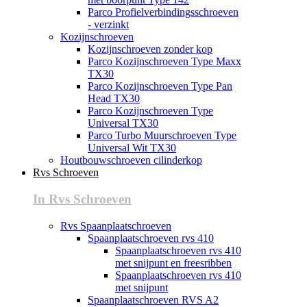
Parco Profielverbindingsschroeven
- verzinkt
Kozijnschroeven
Kozijnschroeven zonder kop
Parco Kozijnschroeven Type Maxx
TX30
Parco Kozijnschroeven Type Pan
Head TX30
Parco Kozijnschroeven Type
Universal TX30
Parco Turbo Muurschroeven Type
Universal Wit TX30
Houtbouwschroeven cilinderkop
Rvs Schroeven
In Rvs Schroeven
Rvs Spaanplaatschroeven
Spaanplaatschroeven rvs 410
Spaanplaatschroeven rvs 410
met snijpunt en freesribben
Spaanplaatschroeven rvs 410
met snijpunt
Spaanplaatschroeven RVS A2