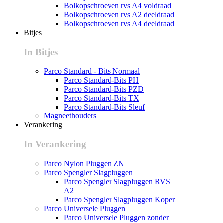
Bolkopschroeven rvs A4 voldraad
Bolkopschroeven rvs A2 deeldraad
Bolkopschroeven rvs A4 deeldraad
Bitjes
In Bitjes
Parco Standard - Bits Normaal
Parco Standard-Bits PH
Parco Standard-Bits PZD
Parco Standard-Bits TX
Parco Standard-Bits Sleuf
Magneethouders
Verankering
In Verankering
Parco Nylon Pluggen ZN
Parco Spengler Slagpluggen
Parco Spengler Slagpluggen RVS
A2
Parco Spengler Slagpluggen Koper
Parco Universele Pluggen
Parco Universele Pluggen zonder