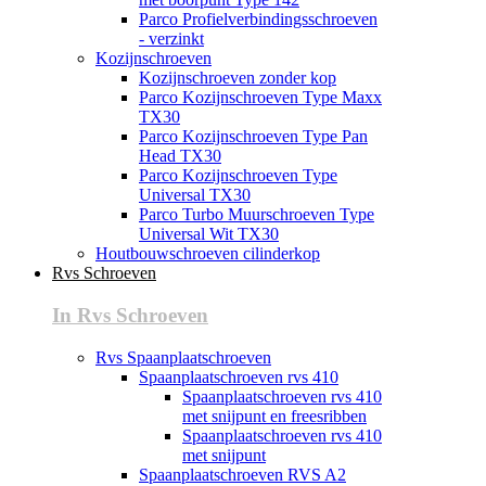
Parco Profielverbindingsschroeven
- verzinkt
Kozijnschroeven
Kozijnschroeven zonder kop
Parco Kozijnschroeven Type Maxx
TX30
Parco Kozijnschroeven Type Pan
Head TX30
Parco Kozijnschroeven Type
Universal TX30
Parco Turbo Muurschroeven Type
Universal Wit TX30
Houtbouwschroeven cilinderkop
Rvs Schroeven
In Rvs Schroeven
Rvs Spaanplaatschroeven
Spaanplaatschroeven rvs 410
Spaanplaatschroeven rvs 410
met snijpunt en freesribben
Spaanplaatschroeven rvs 410
met snijpunt
Spaanplaatschroeven RVS A2