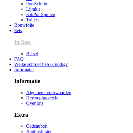
Pur-Schuim
Lijmkit
Kit/Pur Spuiten
Tuitjes
Bouwfolie
Sets
In Sets
Bit set
FAQ
Welke schroef heb ik nodig?
Informatie
Informatie
Algemene voorwaarden
Herroepingsrecht
Over ons
Extra
Cadeaubon
Aanbiedingen