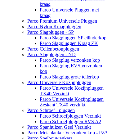
kraag
Parco Universele Pluggen met
kraag
Parco Premium Universele Pluggen
Parco Nylon Kraagpluggen
Parco Slagpluggen - SP
Parco Slagpluggen SP cilinderkop
Parco Slagpluggen Kraag ZK
Parco Cellenbetonpluggen
Parco Slagpluggen - ND
Parco Slagplug verzonken kop
Parco Slagplug RVS verzonken
kop
Parco Slagplug grote tellerkop
Parco Universele Kozijnpluggen
Parco Universele Kozijnpluggen
TX40 Verzinkt
Parco Universele Kozijnpluggen
Zeskant TX40 verzinkt
Parco Schroef - pluggen
Parco Schroefpluggen Verzinkt
Parco Schroefpluggen RVS A2
Parco Spanhulzen Geel Verzinkt
Parco Metaalanker Verzonken kop - PZ3
Parco Snelbouwankers