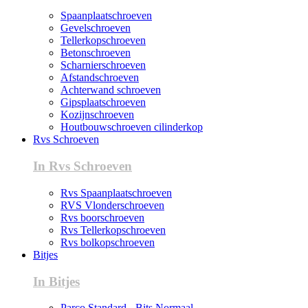
Spaanplaatschroeven
Gevelschroeven
Tellerkopschroeven
Betonschroeven
Scharnierschroeven
Afstandschroeven
Achterwand schroeven
Gipsplaatschroeven
Kozijnschroeven
Houtbouwschroeven cilinderkop
Rvs Schroeven
In Rvs Schroeven
Rvs Spaanplaatschroeven
RVS Vlonderschroeven
Rvs boorschroeven
Rvs Tellerkopschroeven
Rvs bolkopschroeven
Bitjes
In Bitjes
Parco Standard - Bits Normaal