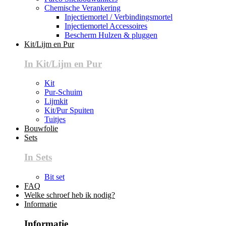
Chemische Verankering
Injectiemortel / Verbindingsmortel
Injectiemortel Accessoires
Bescherm Hulzen & pluggen
Kit/Lijm en Pur
In Kit/Lijm en Pur
Kit
Pur-Schuim
Lijmkit
Kit/Pur Spuiten
Tuitjes
Bouwfolie
Sets
In Sets
Bit set
FAQ
Welke schroef heb ik nodig?
Informatie
Informatie