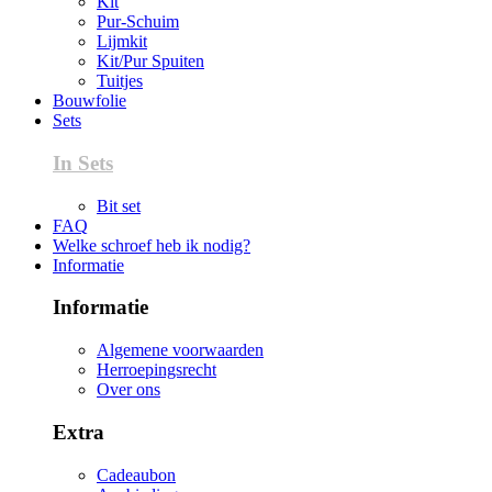
Kit
Pur-Schuim
Lijmkit
Kit/Pur Spuiten
Tuitjes
Bouwfolie
Sets
In Sets
Bit set
FAQ
Welke schroef heb ik nodig?
Informatie
Informatie
Algemene voorwaarden
Herroepingsrecht
Over ons
Extra
Cadeaubon