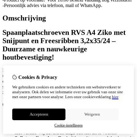
-Persoonlijk advies via telefoon, mail of WhatsApp.
Omschrijving
Spaanplaatschroeven RVS A4 Ziko met
Snijpunt en Freesribben 3,2x35/24 –
Duurzame en nauwkeurige
houtbevestiging!
Deze spaanplaatschroef van
RVS A4
in de maat 3,2x35/24 mm is
uitermate geschikt voor duurzame bevestigingen in veeleisende
Cookies & Privacy
omgevingen, zoals buitenconstructies en vochtige toepassingen. De
snijpunt voorkomt splijten van het hout, terwijl de freesribben
We gebruiken cookies en andere technieken om websiteverkeer te
analyseren. Ook delen we informatie over uw gebruik van onze site
zorgen voor lage indraaimomenten – zelfs bij hardhout
met onze partners voor analyse.
Lees onze cookieverklaring
hier
✅
Voordelen:
Accepteren
Weigeren
Lage inschroefkrachten:
Freesribben zorgen voor
moeiteloos indraaien, zelfs bij harde materialen.
Cookie-instellingen
Geen voorboren nodig:
In de meeste gevallen is voorboren
niet vereist. Wij adviseren altijd een test uit te voeren.