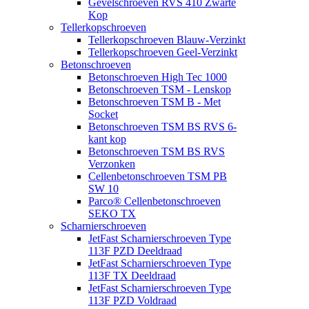
Gevelschroeven RVS 410 Zwarte
Kop
Tellerkopschroeven
Tellerkopschroeven Blauw-Verzinkt
Tellerkopschroeven Geel-Verzinkt
Betonschroeven
Betonschroeven High Tec 1000
Betonschroeven TSM - Lenskop
Betonschroeven TSM B - Met
Socket
Betonschroeven TSM BS RVS 6-
kant kop
Betonschroeven TSM BS RVS
Verzonken
Cellenbetonschroeven TSM PB
SW 10
Parco® Cellenbetonschroeven
SEKO TX
Scharnierschroeven
JetFast Scharnierschroeven Type
113F PZD Deeldraad
JetFast Scharnierschroeven Type
113F TX Deeldraad
JetFast Scharnierschroeven Type
113F PZD Voldraad