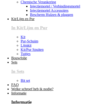
Chemische Verankering
Injectiemortel / Verbindingsmortel
Injectiemortel Accessoires
Bescherm Hulzen & pluggen
Kit/Lijm en Pur
In Kit/Lijm en Pur
Kit
Pur-Schuim
Lijmkit
Kit/Pur Spuiten
Tuitjes
Bouwfolie
Sets
In Sets
Bit set
FAQ
Welke schroef heb ik nodig?
Informatie
Informatie