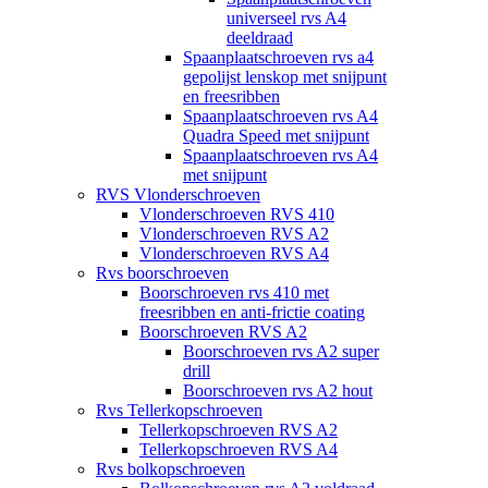
universeel rvs A4
deeldraad
Spaanplaatschroeven rvs a4
gepolijst lenskop met snijpunt
en freesribben
Spaanplaatschroeven rvs A4
Quadra Speed met snijpunt
Spaanplaatschroeven rvs A4
met snijpunt
RVS Vlonderschroeven
Vlonderschroeven RVS 410
Vlonderschroeven RVS A2
Vlonderschroeven RVS A4
Rvs boorschroeven
Boorschroeven rvs 410 met
freesribben en anti-frictie coating
Boorschroeven RVS A2
Boorschroeven rvs A2 super
drill
Boorschroeven rvs A2 hout
Rvs Tellerkopschroeven
Tellerkopschroeven RVS A2
Tellerkopschroeven RVS A4
Rvs bolkopschroeven