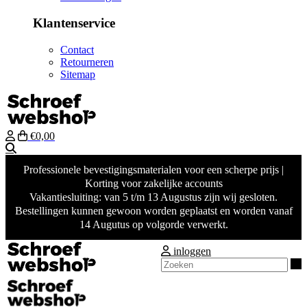
Klantenservice
Contact
Retourneren
Sitemap
€0,00
Zoeken
Professionele bevestigingsmaterialen voor een scherpe prijs |
Korting voor zakelijke accounts
Vakantiesluiting: van 5 t/m 13 Augustus zijn wij gesloten.
Bestellingen kunnen gewoon worden geplaatst en worden vanaf
14 Augutus op volgorde verwerkt.
inloggen
Z