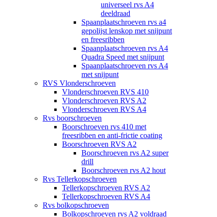
universeel rvs A4
deeldraad
Spaanplaatschroeven rvs a4
gepolijst lenskop met snijpunt
en freesribben
Spaanplaatschroeven rvs A4
Quadra Speed met snijpunt
Spaanplaatschroeven rvs A4
met snijpunt
RVS Vlonderschroeven
Vlonderschroeven RVS 410
Vlonderschroeven RVS A2
Vlonderschroeven RVS A4
Rvs boorschroeven
Boorschroeven rvs 410 met
freesribben en anti-frictie coating
Boorschroeven RVS A2
Boorschroeven rvs A2 super
drill
Boorschroeven rvs A2 hout
Rvs Tellerkopschroeven
Tellerkopschroeven RVS A2
Tellerkopschroeven RVS A4
Rvs bolkopschroeven
Bolkopschroeven rvs A2 voldraad