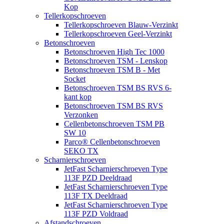
Kop
Tellerkopschroeven
Tellerkopschroeven Blauw-Verzinkt
Tellerkopschroeven Geel-Verzinkt
Betonschroeven
Betonschroeven High Tec 1000
Betonschroeven TSM - Lenskop
Betonschroeven TSM B - Met
Socket
Betonschroeven TSM BS RVS 6-
kant kop
Betonschroeven TSM BS RVS
Verzonken
Cellenbetonschroeven TSM PB
SW 10
Parco® Cellenbetonschroeven
SEKO TX
Scharnierschroeven
JetFast Scharnierschroeven Type
113F PZD Deeldraad
JetFast Scharnierschroeven Type
113F TX Deeldraad
JetFast Scharnierschroeven Type
113F PZD Voldraad
Afstandschroeven