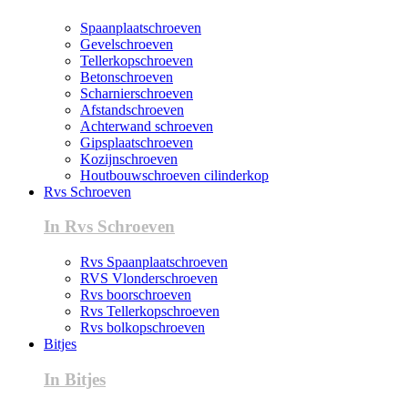
Spaanplaatschroeven
Gevelschroeven
Tellerkopschroeven
Betonschroeven
Scharnierschroeven
Afstandschroeven
Achterwand schroeven
Gipsplaatschroeven
Kozijnschroeven
Houtbouwschroeven cilinderkop
Rvs Schroeven
In Rvs Schroeven
Rvs Spaanplaatschroeven
RVS Vlonderschroeven
Rvs boorschroeven
Rvs Tellerkopschroeven
Rvs bolkopschroeven
Bitjes
In Bitjes