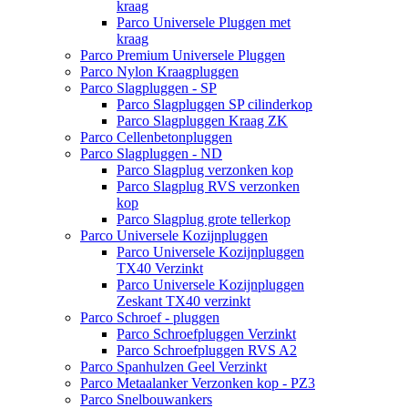
kraag
Parco Universele Pluggen met
kraag
Parco Premium Universele Pluggen
Parco Nylon Kraagpluggen
Parco Slagpluggen - SP
Parco Slagpluggen SP cilinderkop
Parco Slagpluggen Kraag ZK
Parco Cellenbetonpluggen
Parco Slagpluggen - ND
Parco Slagplug verzonken kop
Parco Slagplug RVS verzonken
kop
Parco Slagplug grote tellerkop
Parco Universele Kozijnpluggen
Parco Universele Kozijnpluggen
TX40 Verzinkt
Parco Universele Kozijnpluggen
Zeskant TX40 verzinkt
Parco Schroef - pluggen
Parco Schroefpluggen Verzinkt
Parco Schroefpluggen RVS A2
Parco Spanhulzen Geel Verzinkt
Parco Metaalanker Verzonken kop - PZ3
Parco Snelbouwankers