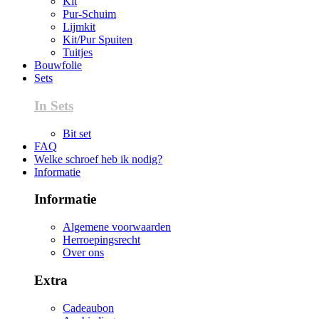
Kit
Pur-Schuim
Lijmkit
Kit/Pur Spuiten
Tuitjes
Bouwfolie
Sets
In Sets
Bit set
FAQ
Welke schroef heb ik nodig?
Informatie
Informatie
Algemene voorwaarden
Herroepingsrecht
Over ons
Extra
Cadeaubon