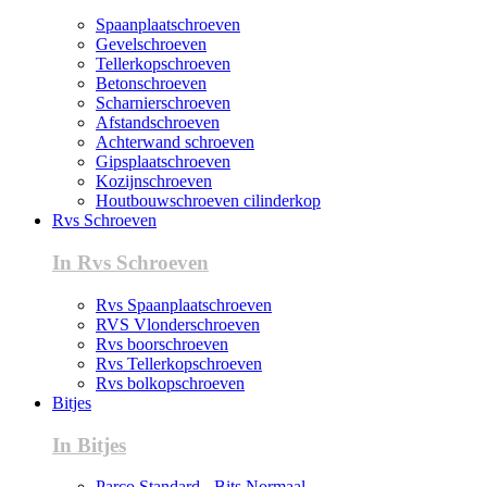
Spaanplaatschroeven
Gevelschroeven
Tellerkopschroeven
Betonschroeven
Scharnierschroeven
Afstandschroeven
Achterwand schroeven
Gipsplaatschroeven
Kozijnschroeven
Houtbouwschroeven cilinderkop
Rvs Schroeven
In Rvs Schroeven
Rvs Spaanplaatschroeven
RVS Vlonderschroeven
Rvs boorschroeven
Rvs Tellerkopschroeven
Rvs bolkopschroeven
Bitjes
In Bitjes
Parco Standard - Bits Normaal