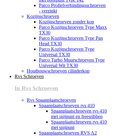
Parco Profielverbindingsschroeven
- verzinkt
Kozijnschroeven
Kozijnschroeven zonder kop
Parco Kozijnschroeven Type Maxx
TX30
Parco Kozijnschroeven Type Pan
Head TX30
Parco Kozijnschroeven Type
Universal TX30
Parco Turbo Muurschroeven Type
Universal Wit TX30
Houtbouwschroeven cilinderkop
Rvs Schroeven
In Rvs Schroeven
Rvs Spaanplaatschroeven
Spaanplaatschroeven rvs 410
Spaanplaatschroeven rvs 410
met snijpunt en freesribben
Spaanplaatschroeven rvs 410
met snijpunt
Spaanplaatschroeven RVS A2