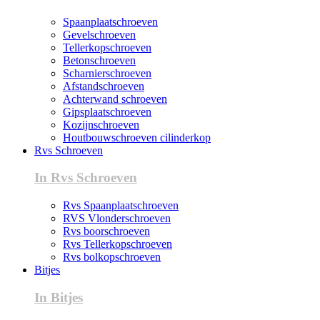
Spaanplaatschroeven
Gevelschroeven
Tellerkopschroeven
Betonschroeven
Scharnierschroeven
Afstandschroeven
Achterwand schroeven
Gipsplaatschroeven
Kozijnschroeven
Houtbouwschroeven cilinderkop
Rvs Schroeven
In Rvs Schroeven
Rvs Spaanplaatschroeven
RVS Vlonderschroeven
Rvs boorschroeven
Rvs Tellerkopschroeven
Rvs bolkopschroeven
Bitjes
In Bitjes