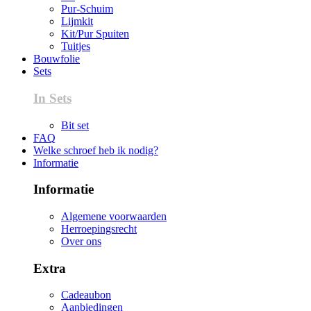
Pur-Schuim
Lijmkit
Kit/Pur Spuiten
Tuitjes
Bouwfolie
Sets
In Sets
Bit set
FAQ
Welke schroef heb ik nodig?
Informatie
Informatie
Algemene voorwaarden
Herroepingsrecht
Over ons
Extra
Cadeaubon
Aanbiedingen