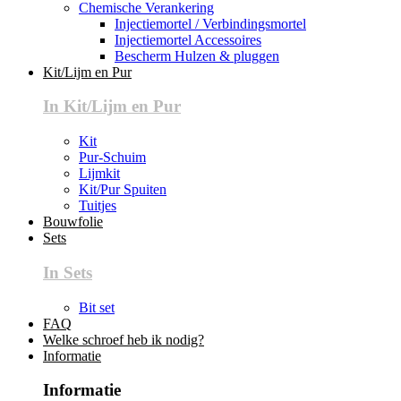
Chemische Verankering
Injectiemortel / Verbindingsmortel
Injectiemortel Accessoires
Bescherm Hulzen & pluggen
Kit/Lijm en Pur
In Kit/Lijm en Pur
Kit
Pur-Schuim
Lijmkit
Kit/Pur Spuiten
Tuitjes
Bouwfolie
Sets
In Sets
Bit set
FAQ
Welke schroef heb ik nodig?
Informatie
Informatie