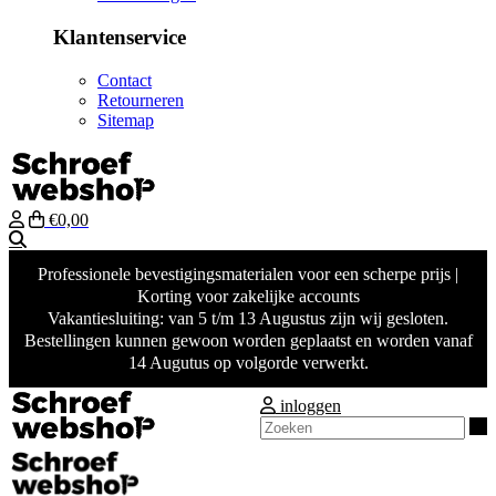
Klantenservice
Contact
Retourneren
Sitemap
€0,00
Zoeken
Professionele bevestigingsmaterialen voor een scherpe prijs |
Korting voor zakelijke accounts
Vakantiesluiting: van 5 t/m 13 Augustus zijn wij gesloten.
Bestellingen kunnen gewoon worden geplaatst en worden vanaf
14 Augutus op volgorde verwerkt.
inloggen
Z