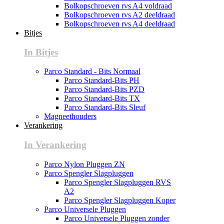
Bolkopschroeven rvs A4 voldraad
Bolkopschroeven rvs A2 deeldraad
Bolkopschroeven rvs A4 deeldraad
Bitjes
In Bitjes
Parco Standard - Bits Normaal
Parco Standard-Bits PH
Parco Standard-Bits PZD
Parco Standard-Bits TX
Parco Standard-Bits Sleuf
Magneethouders
Verankering
In Verankering
Parco Nylon Pluggen ZN
Parco Spengler Slagpluggen
Parco Spengler Slagpluggen RVS
A2
Parco Spengler Slagpluggen Koper
Parco Universele Pluggen
Parco Universele Pluggen zonder