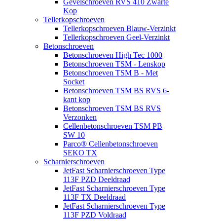
Gevelschroeven RVS 410 Zwarte
Kop
Tellerkopschroeven
Tellerkopschroeven Blauw-Verzinkt
Tellerkopschroeven Geel-Verzinkt
Betonschroeven
Betonschroeven High Tec 1000
Betonschroeven TSM - Lenskop
Betonschroeven TSM B - Met
Socket
Betonschroeven TSM BS RVS 6-
kant kop
Betonschroeven TSM BS RVS
Verzonken
Cellenbetonschroeven TSM PB
SW 10
Parco® Cellenbetonschroeven
SEKO TX
Scharnierschroeven
JetFast Scharnierschroeven Type
113F PZD Deeldraad
JetFast Scharnierschroeven Type
113F TX Deeldraad
JetFast Scharnierschroeven Type
113F PZD Voldraad