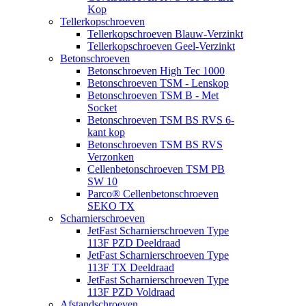
Kop
Tellerkopschroeven
Tellerkopschroeven Blauw-Verzinkt
Tellerkopschroeven Geel-Verzinkt
Betonschroeven
Betonschroeven High Tec 1000
Betonschroeven TSM - Lenskop
Betonschroeven TSM B - Met
Socket
Betonschroeven TSM BS RVS 6-
kant kop
Betonschroeven TSM BS RVS
Verzonken
Cellenbetonschroeven TSM PB
SW 10
Parco® Cellenbetonschroeven
SEKO TX
Scharnierschroeven
JetFast Scharnierschroeven Type
113F PZD Deeldraad
JetFast Scharnierschroeven Type
113F TX Deeldraad
JetFast Scharnierschroeven Type
113F PZD Voldraad
Afstandschroeven