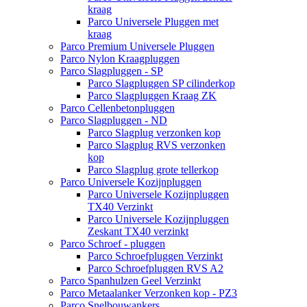
kraag
Parco Universele Pluggen met
kraag
Parco Premium Universele Pluggen
Parco Nylon Kraagpluggen
Parco Slagpluggen - SP
Parco Slagpluggen SP cilinderkop
Parco Slagpluggen Kraag ZK
Parco Cellenbetonpluggen
Parco Slagpluggen - ND
Parco Slagplug verzonken kop
Parco Slagplug RVS verzonken
kop
Parco Slagplug grote tellerkop
Parco Universele Kozijnpluggen
Parco Universele Kozijnpluggen
TX40 Verzinkt
Parco Universele Kozijnpluggen
Zeskant TX40 verzinkt
Parco Schroef - pluggen
Parco Schroefpluggen Verzinkt
Parco Schroefpluggen RVS A2
Parco Spanhulzen Geel Verzinkt
Parco Metaalanker Verzonken kop - PZ3
Parco Snelbouwankers