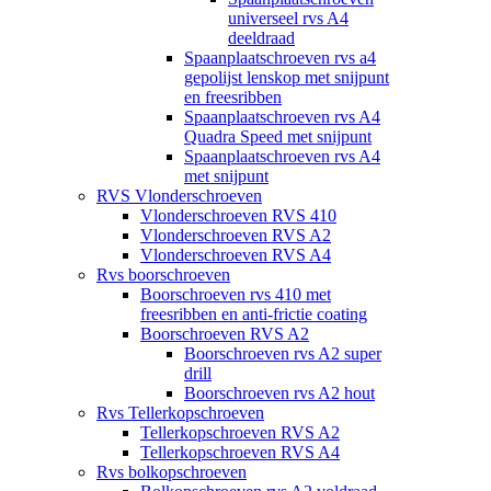
universeel rvs A4
deeldraad
Spaanplaatschroeven rvs a4
gepolijst lenskop met snijpunt
en freesribben
Spaanplaatschroeven rvs A4
Quadra Speed met snijpunt
Spaanplaatschroeven rvs A4
met snijpunt
RVS Vlonderschroeven
Vlonderschroeven RVS 410
Vlonderschroeven RVS A2
Vlonderschroeven RVS A4
Rvs boorschroeven
Boorschroeven rvs 410 met
freesribben en anti-frictie coating
Boorschroeven RVS A2
Boorschroeven rvs A2 super
drill
Boorschroeven rvs A2 hout
Rvs Tellerkopschroeven
Tellerkopschroeven RVS A2
Tellerkopschroeven RVS A4
Rvs bolkopschroeven