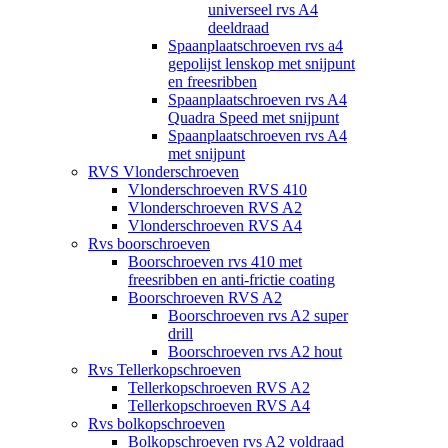
universeel rvs A4
deeldraad
Spaanplaatschroeven rvs a4
gepolijst lenskop met snijpunt
en freesribben
Spaanplaatschroeven rvs A4
Quadra Speed met snijpunt
Spaanplaatschroeven rvs A4
met snijpunt
RVS Vlonderschroeven
Vlonderschroeven RVS 410
Vlonderschroeven RVS A2
Vlonderschroeven RVS A4
Rvs boorschroeven
Boorschroeven rvs 410 met
freesribben en anti-frictie coating
Boorschroeven RVS A2
Boorschroeven rvs A2 super
drill
Boorschroeven rvs A2 hout
Rvs Tellerkopschroeven
Tellerkopschroeven RVS A2
Tellerkopschroeven RVS A4
Rvs bolkopschroeven
Bolkopschroeven rvs A2 voldraad