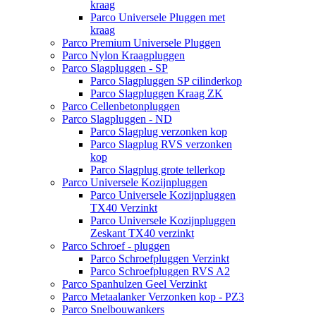
kraag
Parco Universele Pluggen met
kraag
Parco Premium Universele Pluggen
Parco Nylon Kraagpluggen
Parco Slagpluggen - SP
Parco Slagpluggen SP cilinderkop
Parco Slagpluggen Kraag ZK
Parco Cellenbetonpluggen
Parco Slagpluggen - ND
Parco Slagplug verzonken kop
Parco Slagplug RVS verzonken
kop
Parco Slagplug grote tellerkop
Parco Universele Kozijnpluggen
Parco Universele Kozijnpluggen
TX40 Verzinkt
Parco Universele Kozijnpluggen
Zeskant TX40 verzinkt
Parco Schroef - pluggen
Parco Schroefpluggen Verzinkt
Parco Schroefpluggen RVS A2
Parco Spanhulzen Geel Verzinkt
Parco Metaalanker Verzonken kop - PZ3
Parco Snelbouwankers