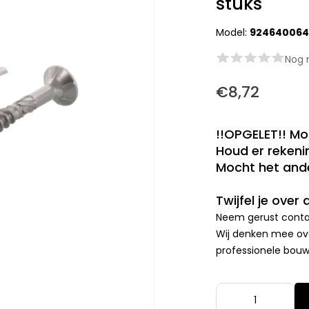
stuks
Model:
924640064
Nog 
€8,72
!!OPGELET!! Mo
Houd er rekenin
Mocht het ande
Twijfel je over
Neem gerust contac
Wij denken mee ove
professionele bouwp