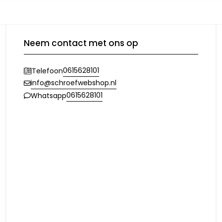
Neem contact met ons op
0615628101
Telefoon
info@schroefwebshop.nl
0615628101
Whatsapp