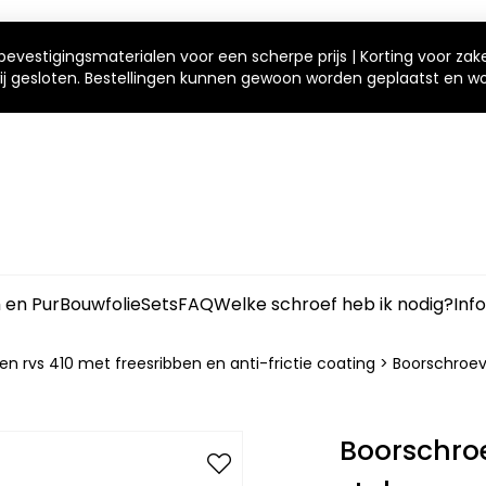
bevestigingsmaterialen voor een scherpe prijs | Korting voor zak
 wij gesloten. Bestellingen kunnen gewoon worden geplaatst en 
m en Pur
Bouwfolie
Sets
FAQ
Welke schroef heb ik nodig?
Inf
n rvs 410 met freesribben en anti-frictie coating
>
Boorschroev
Boorschroe