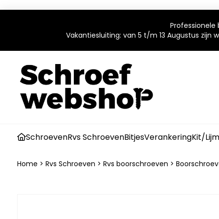
Professionele 
Vakantiesluiting: van 5 t/m 13 Augustus zijn
Schroeven
Rvs Schroeven
Bitjes
Verankering
Kit/Lij
Home
>
Rvs Schroeven
>
Rvs boorschroeven
>
Boorschroeve