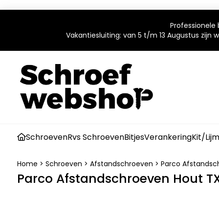
Professionele 
Vakantiesluiting: van 5 t/m 13 Augustus zijn
Schroeven
Rvs Schroeven
Bitjes
Verankering
Kit/Lij
Home
>
Schroeven
>
Afstandschroeven
>
Parco Afstandsc
Parco Afstandschroeven Hout T