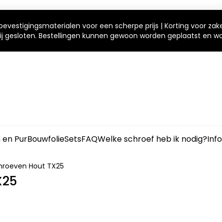
bevestigingsmaterialen voor een scherpe prijs | Korting voor zak
 wij gesloten. Bestellingen kunnen gewoon worden geplaatst en 
m en Pur
Bouwfolie
Sets
FAQ
Welke schroef heb ik nodig?
Inf
hroeven Hout TX25
X25