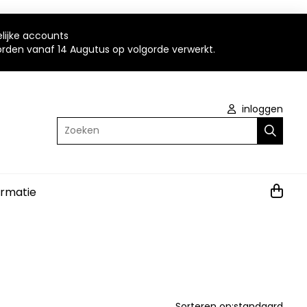
elijke accounts
worden vanaf 14 Augutus op volgorde verwerkt.
inloggen
Zoeken
ormatie
Sorteren op:
standaard