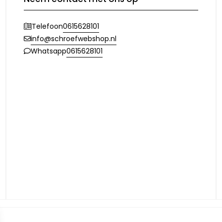
0615628101
Telefoon
info@schroefwebshop.nl
0615628101
Whatsapp