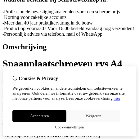
-Professionele bevestigingsmaterialen voor een scherpe prijs.
-Korting voor zakelijke accounts
-Meer dan 40 jaar praktijkervaring in de bouw.
-Product op voorraad? Voor 16:00 besteld vandaag nog verzonden!
-Persoonlijk advies via telefoon, mail of WhatsApp.
Omschrijving
Spaanplaatschroeven rvs A4
universeel deeldraad
Cookies & Privacy
zuurbestendig en strak
We gebruiken cookies en andere technieken om websiteverkeer te
analyseren. Ook delen we informatie over uw gebruik van onze site
aantrekkend
met onze partners voor analyse.
Lees onze cookieverklaring
hier
Spaanplaatschroeven rvs A4 universeel met deeldraad zijn bedoeld
Accepteren
Weigeren
voor sterke houtverbindingen in omstandigheden waar
corrosiebestendigheid essentieel is. Denk aan buitentoepassingen,
Cookie-instellingen
vochtige omgevingen en locaties waar zout of agressieve invloeden
een rol spelen. Bij Schroefwebshop.nl leveren wij