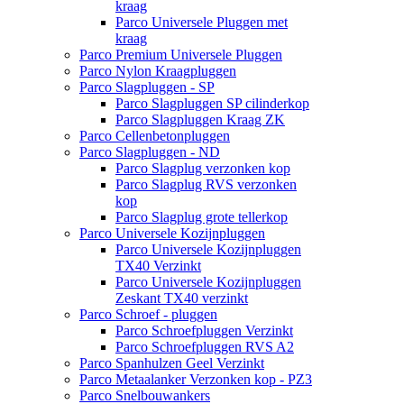
kraag
Parco Universele Pluggen met
kraag
Parco Premium Universele Pluggen
Parco Nylon Kraagpluggen
Parco Slagpluggen - SP
Parco Slagpluggen SP cilinderkop
Parco Slagpluggen Kraag ZK
Parco Cellenbetonpluggen
Parco Slagpluggen - ND
Parco Slagplug verzonken kop
Parco Slagplug RVS verzonken
kop
Parco Slagplug grote tellerkop
Parco Universele Kozijnpluggen
Parco Universele Kozijnpluggen
TX40 Verzinkt
Parco Universele Kozijnpluggen
Zeskant TX40 verzinkt
Parco Schroef - pluggen
Parco Schroefpluggen Verzinkt
Parco Schroefpluggen RVS A2
Parco Spanhulzen Geel Verzinkt
Parco Metaalanker Verzonken kop - PZ3
Parco Snelbouwankers