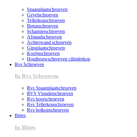
Spaanplaatschroeven
Gevelschroeven
Tellerkopschroeven
Betonschroeven
Scharnierschroeven
Afstandschroeven
Achterwand schroeven
Gipsplaatschroeven
Kozijnschroeven
Houtbouwschroeven cilinderkop
Rvs Schroeven
In Rvs Schroeven
Rvs Spaanplaatschroeven
RVS Vlonderschroeven
Rvs boorschroeven
Rvs Tellerkopschroeven
Rvs bolkopschroeven
Bitjes
In Bitjes