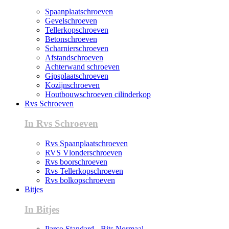
Spaanplaatschroeven
Gevelschroeven
Tellerkopschroeven
Betonschroeven
Scharnierschroeven
Afstandschroeven
Achterwand schroeven
Gipsplaatschroeven
Kozijnschroeven
Houtbouwschroeven cilinderkop
Rvs Schroeven
In Rvs Schroeven
Rvs Spaanplaatschroeven
RVS Vlonderschroeven
Rvs boorschroeven
Rvs Tellerkopschroeven
Rvs bolkopschroeven
Bitjes
In Bitjes
Parco Standard - Bits Normaal