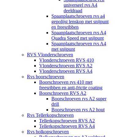
universeel rvs A4
deeldraad
Spaanplaatschroeven rvs a4
gepolijst lenskop met snijpunt
en freesribben
Spaanplaatschroeven rvs A4
Quadra Speed met snijpunt
Spaanplaatschroeven rvs A4
met snijpunt
RVS Vlonderschroeven
Vlonderschroeven RVS 410
Vlonderschroeven RVS A2
Vlonderschroeven RVS A4
Rvs boorschroeven
Boorschroeven rvs 410 met
freesribben en anti-frictie coating
Boorschroeven RVS A2
Boorschroeven rvs A2 super
drill
Boorschroeven rvs A2 hout
Rvs Tellerkopschroeven
Tellerkopschroeven RVS A2
Tellerkopschroeven RVS A4
Rvs bolkopschroeven