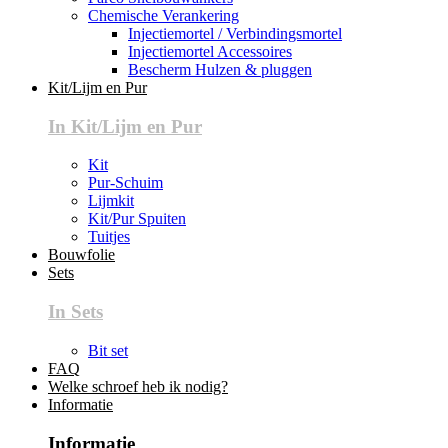
Chemische Verankering
Injectiemortel / Verbindingsmortel
Injectiemortel Accessoires
Bescherm Hulzen & pluggen
Kit/Lijm en Pur
In Kit/Lijm en Pur
Kit
Pur-Schuim
Lijmkit
Kit/Pur Spuiten
Tuitjes
Bouwfolie
Sets
In Sets
Bit set
FAQ
Welke schroef heb ik nodig?
Informatie
Informatie