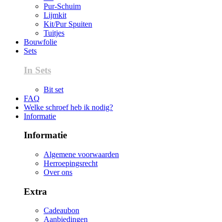
Pur-Schuim
Lijmkit
Kit/Pur Spuiten
Tuitjes
Bouwfolie
Sets
In Sets
Bit set
FAQ
Welke schroef heb ik nodig?
Informatie
Informatie
Algemene voorwaarden
Herroepingsrecht
Over ons
Extra
Cadeaubon
Aanbiedingen