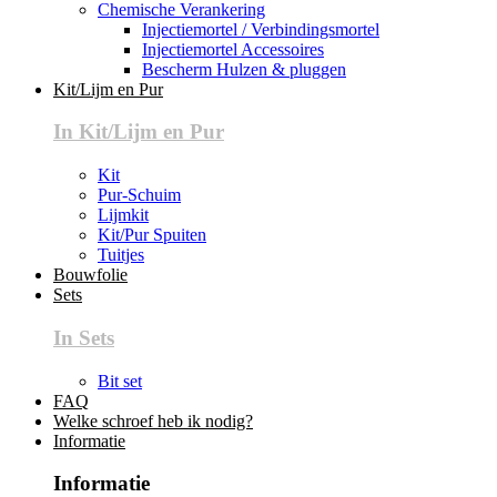
Chemische Verankering
Injectiemortel / Verbindingsmortel
Injectiemortel Accessoires
Bescherm Hulzen & pluggen
Kit/Lijm en Pur
In Kit/Lijm en Pur
Kit
Pur-Schuim
Lijmkit
Kit/Pur Spuiten
Tuitjes
Bouwfolie
Sets
In Sets
Bit set
FAQ
Welke schroef heb ik nodig?
Informatie
Informatie