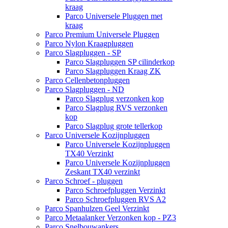
kraag
Parco Universele Pluggen met
kraag
Parco Premium Universele Pluggen
Parco Nylon Kraagpluggen
Parco Slagpluggen - SP
Parco Slagpluggen SP cilinderkop
Parco Slagpluggen Kraag ZK
Parco Cellenbetonpluggen
Parco Slagpluggen - ND
Parco Slagplug verzonken kop
Parco Slagplug RVS verzonken
kop
Parco Slagplug grote tellerkop
Parco Universele Kozijnpluggen
Parco Universele Kozijnpluggen
TX40 Verzinkt
Parco Universele Kozijnpluggen
Zeskant TX40 verzinkt
Parco Schroef - pluggen
Parco Schroefpluggen Verzinkt
Parco Schroefpluggen RVS A2
Parco Spanhulzen Geel Verzinkt
Parco Metaalanker Verzonken kop - PZ3
Parco Snelbouwankers