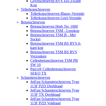
Gevelschroeven RVS 410 Zwarte
Kop
Tellerkopschroeven
Tellerkopschroeven Blauw-Verzinkt
Tellerkopschroeven Geel-Verzinkt
Betonschroeven
Betonschroeven High Tec 1000
Betonschroeven TSM - Lenskop
Betonschroeven TSM B - Met
Socket
Betonschroeven TSM BS RVS 6-
kant kop
Betonschroeven TSM BS RVS
Verzonken
Cellenbetonschroeven TSM PB
SW 10
Parco® Cellenbetonschroeven
SEKO TX
Scharnierschroeven
JetFast Scharnierschroeven Type
113F PZD Deeldraad
JetFast Scharnierschroeven Type
113F TX Deeldraad
JetFast Scharnierschroeven Type
113F PZD Voldraad