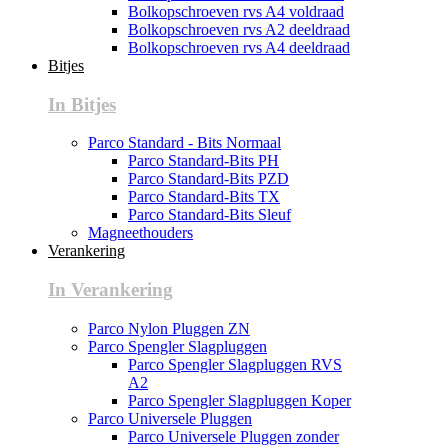
Bolkopschroeven rvs A4 voldraad
Bolkopschroeven rvs A2 deeldraad
Bolkopschroeven rvs A4 deeldraad
Bitjes
In Bitjes
Parco Standard - Bits Normaal
Parco Standard-Bits PH
Parco Standard-Bits PZD
Parco Standard-Bits TX
Parco Standard-Bits Sleuf
Magneethouders
Verankering
In Verankering
Parco Nylon Pluggen ZN
Parco Spengler Slagpluggen
Parco Spengler Slagpluggen RVS
A2
Parco Spengler Slagpluggen Koper
Parco Universele Pluggen
Parco Universele Pluggen zonder