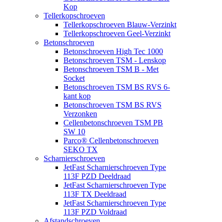
Kop
Tellerkopschroeven
Tellerkopschroeven Blauw-Verzinkt
Tellerkopschroeven Geel-Verzinkt
Betonschroeven
Betonschroeven High Tec 1000
Betonschroeven TSM - Lenskop
Betonschroeven TSM B - Met
Socket
Betonschroeven TSM BS RVS 6-
kant kop
Betonschroeven TSM BS RVS
Verzonken
Cellenbetonschroeven TSM PB
SW 10
Parco® Cellenbetonschroeven
SEKO TX
Scharnierschroeven
JetFast Scharnierschroeven Type
113F PZD Deeldraad
JetFast Scharnierschroeven Type
113F TX Deeldraad
JetFast Scharnierschroeven Type
113F PZD Voldraad
Afstandschroeven