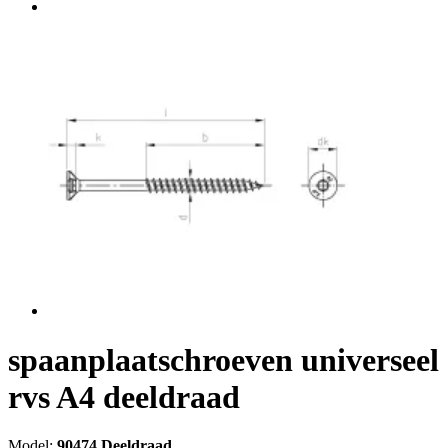
spaanplaatschroeven universeel
rvs A4 deeldraad
Model:
90474 Deeldraad