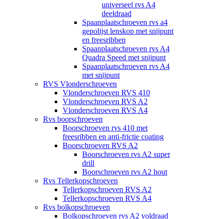
universeel rvs A4
deeldraad
Spaanplaatschroeven rvs a4
gepolijst lenskop met snijpunt
en freesribben
Spaanplaatschroeven rvs A4
Quadra Speed met snijpunt
Spaanplaatschroeven rvs A4
met snijpunt
RVS Vlonderschroeven
Vlonderschroeven RVS 410
Vlonderschroeven RVS A2
Vlonderschroeven RVS A4
Rvs boorschroeven
Boorschroeven rvs 410 met
freesribben en anti-frictie coating
Boorschroeven RVS A2
Boorschroeven rvs A2 super
drill
Boorschroeven rvs A2 hout
Rvs Tellerkopschroeven
Tellerkopschroeven RVS A2
Tellerkopschroeven RVS A4
Rvs bolkopschroeven
Bolkopschroeven rvs A2 voldraad