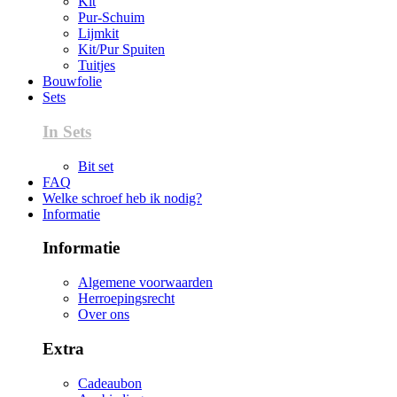
Kit
Pur-Schuim
Lijmkit
Kit/Pur Spuiten
Tuitjes
Bouwfolie
Sets
In Sets
Bit set
FAQ
Welke schroef heb ik nodig?
Informatie
Informatie
Algemene voorwaarden
Herroepingsrecht
Over ons
Extra
Cadeaubon