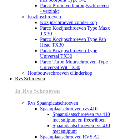
Parco Profielverbindingsschroeven
- verzinkt
Kozijnschroeven
Kozijnschroeven zonder kop
Parco Kozijnschroeven Type Maxx
TX30
Parco Kozijnschroeven Type Pan
Head TX30
Parco Kozijnschroeven Type
Universal TX30
Parco Turbo Muurschroeven Type
Universal Wit TX30
Houtbouwschroeven cilinderkop
Rvs Schroeven
In Rvs Schroeven
Rvs Spaanplaatschroeven
Spaanplaatschroeven rvs 410
Spaanplaatschroeven rvs 410
met snijpunt en freesribben
Spaanplaatschroeven rvs 410
met snijpunt
Spaanplaatschroeven RVS A2