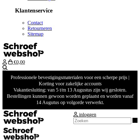
Klantenservice
Contact
Retourneren
Sitemap
€0,00
Zoeken
Professionele bevestigingsmaterialen voor een scherpe prijs |
Korting voor zakelijke accounts
Vakantiesluiting: van 5 t/m 13 Augustus zijn wij gesloten.
Bestellingen kunnen gewoon worden geplaatst en worden vanaf
14 Augutus op volgorde verwerkt.
inloggen
Z