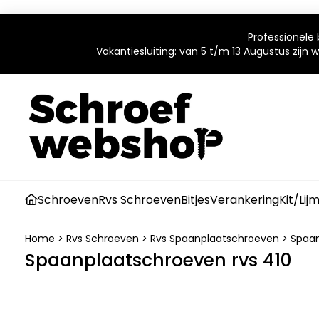
Professionele 
Vakantiesluiting: van 5 t/m 13 Augustus zijn
Schroeven
Rvs Schroeven
Bitjes
Verankering
Kit/Lij
Home
>
Rvs Schroeven
>
Rvs Spaanplaatschroeven
>
Spaan
Spaanplaatschroeven rvs 410