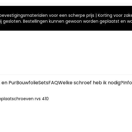
bevestigingsmaterialen voor een scherpe prijs | Korting voor zak
 wij gesloten. Bestellingen kunnen gewoon worden geplaatst en 
m en Pur
Bouwfolie
Sets
FAQ
Welke schroef heb ik nodig?
Inf
plaatschroeven rvs 410