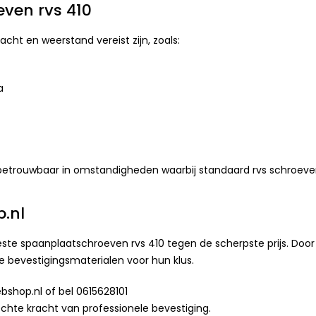
ven rvs 410
cht en weerstand vereist zijn, zoals:
a
 betrouwbaar in omstandigheden waarbij standaard rvs schroeve
.nl
te spaanplaatschroeven rvs 410 tegen de scherpste prijs. Doo
te bevestigingsmaterialen voor hun klus.
shop.nl of bel 0615628101
chte kracht van professionele bevestiging.