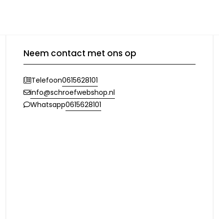
Neem contact met ons op
0615628101
Telefoon
info@schroefwebshop.nl
0615628101
Whatsapp