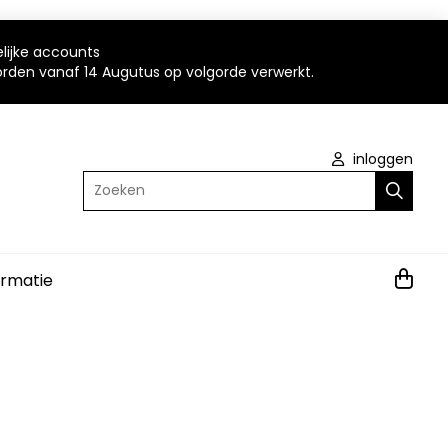
elijke accounts
worden vanaf 14 Augutus op volgorde verwerkt.
inloggen
Zoeken
ormatie