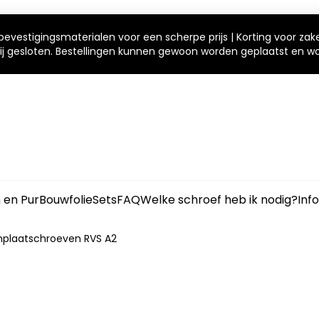
bevestigingsmaterialen voor een scherpe prijs | Korting voor zak
 wij gesloten. Bestellingen kunnen gewoon worden geplaatst en 
m en Pur
Bouwfolie
Sets
FAQ
Welke schroef heb ik nodig?
Inf
plaatschroeven RVS A2