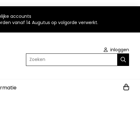
elijke accounts
worden vanaf 14 Augutus op volgorde verwerkt.
inloggen
Zoeken
ormatie