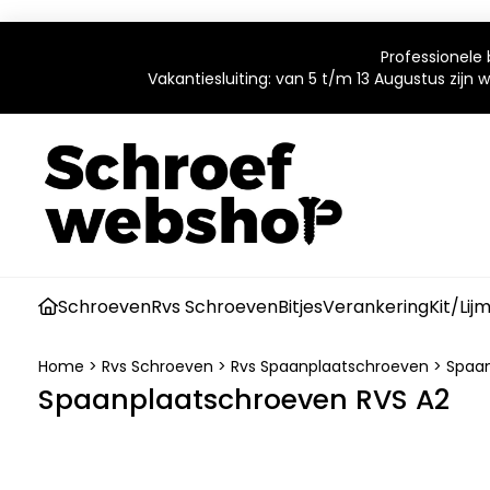
Professionele 
Vakantiesluiting: van 5 t/m 13 Augustus zijn
Schroeven
Rvs Schroeven
Bitjes
Verankering
Kit/Lij
Home
>
Rvs Schroeven
>
Rvs Spaanplaatschroeven
>
Spaan
Spaanplaatschroeven RVS A2