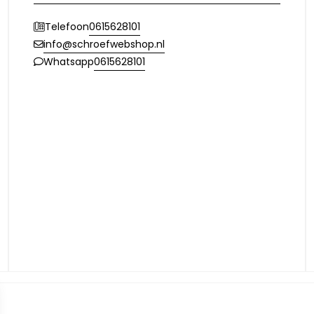
0615628101
Telefoon
info@schroefwebshop.nl
0615628101
Whatsapp