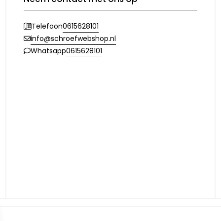
0615628101
Telefoon
info@schroefwebshop.nl
0615628101
Whatsapp