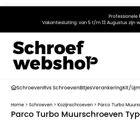
Professionele 
Vakantiesluiting: van 5 t/m 13 Augustus zijn
Schroeven
Rvs Schroeven
Bitjes
Verankering
Kit/Lij
Home
>
Schroeven
>
Kozijnschroeven
>
Parco Turbo Muurs
Parco Turbo Muurschroeven Type