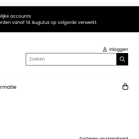
elijke accounts
worden vanaf 14 Augutus op volgorde verwerkt.
inloggen
Zoeken
ormatie
Sorteren op:
standaard