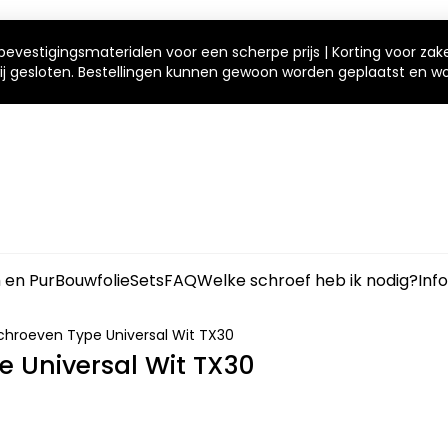
bevestigingsmaterialen voor een scherpe prijs | Korting voor zak
 wij gesloten. Bestellingen kunnen gewoon worden geplaatst en 
m en Pur
Bouwfolie
Sets
FAQ
Welke schroef heb ik nodig?
Inf
chroeven Type Universal Wit TX30
 Universal Wit TX30