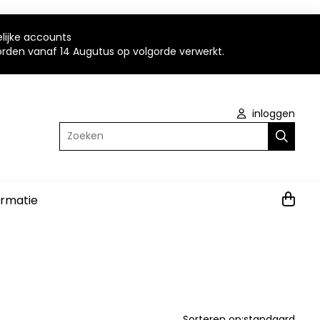
elijke accounts
worden vanaf 14 Augutus op volgorde verwerkt.
inloggen
Zoeken
ormatie
Sorteren op:
standaard