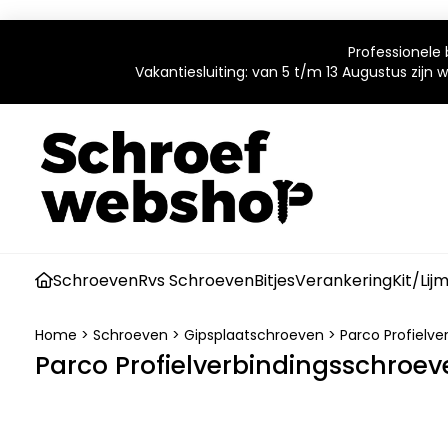
Professionele 
Vakantiesluiting: van 5 t/m 13 Augustus zijn
Schroeven
Rvs Schroeven
Bitjes
Verankering
Kit/Lij
Home
>
Schroeven
>
Gipsplaatschroeven
>
Parco Profielve
Parco Profielverbindingsschroeve