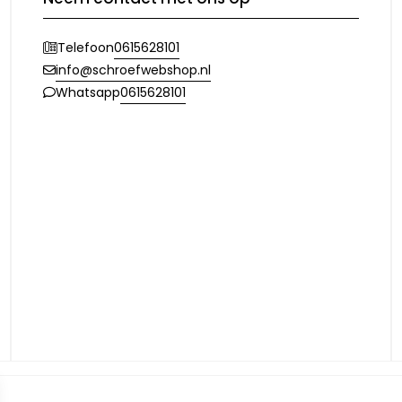
0615628101
Telefoon
info@schroefwebshop.nl
0615628101
Whatsapp