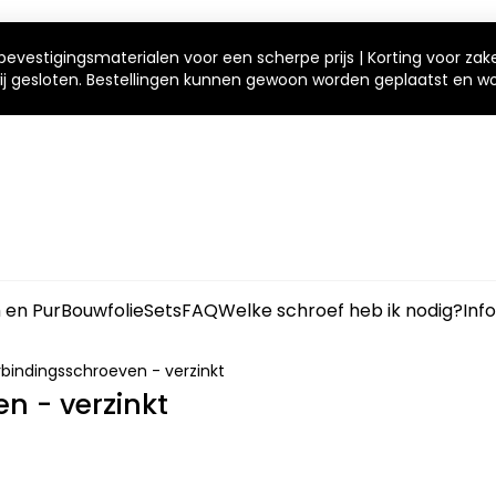
bevestigingsmaterialen voor een scherpe prijs | Korting voor zak
 wij gesloten. Bestellingen kunnen gewoon worden geplaatst en 
m en Pur
Bouwfolie
Sets
FAQ
Welke schroef heb ik nodig?
Inf
rbindingsschroeven - verzinkt
n - verzinkt