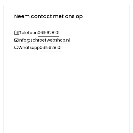
Neem contact met ons op
0615628101
Telefoon
info@schroefwebshop.nl
0615628101
Whatsapp