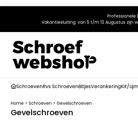
Professionele 
Vakantiesluiting: van 5 t/m 13 Augustus zijn
Schroeven
Rvs Schroeven
Bitjes
Verankering
Kit/Lij
Home
>
Schroeven
>
Gevelschroeven
Gevelschroeven