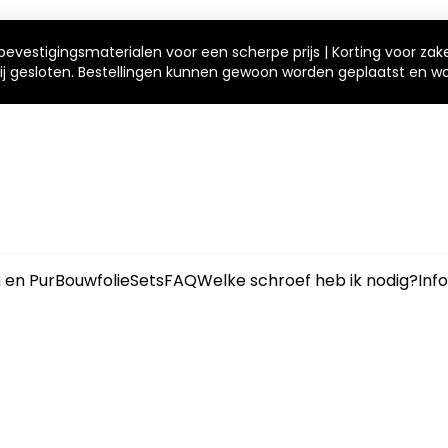
bevestigingsmaterialen voor een scherpe prijs | Korting voor zak
 wij gesloten. Bestellingen kunnen gewoon worden geplaatst en 
m en Pur
Bouwfolie
Sets
FAQ
Welke schroef heb ik nodig?
Inf