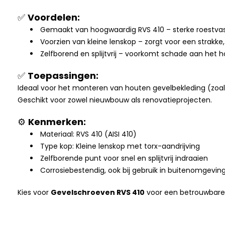
✅
Voordelen:
Gemaakt van hoogwaardig RVS 410 – sterke roestvas
Voorzien van kleine lenskop – zorgt voor een strakke
Zelfborend en splijtvrij – voorkomt schade aan het h
✅
Toepassingen:
Ideaal voor het monteren van houten gevelbekleding (zoal
Geschikt voor zowel nieuwbouw als renovatieprojecten.
⚙️
Kenmerken:
Materiaal: RVS 410 (AISI 410)
Type kop: Kleine lenskop met torx-aandrijving
Zelfborende punt voor snel en splijtvrij indraaien
Corrosiebestendig, ook bij gebruik in buitenomgevin
Kies voor
Gevelschroeven RVS 410
voor een betrouwbare,