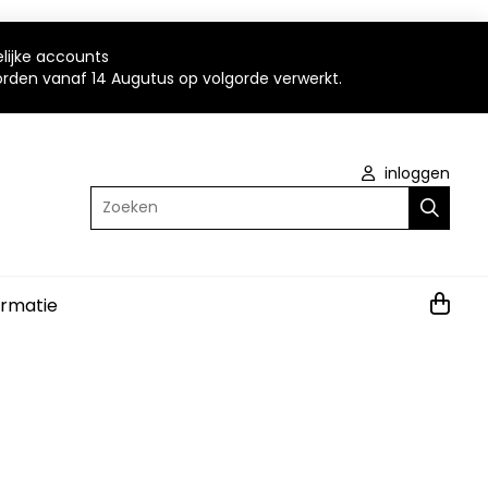
elijke accounts
worden vanaf 14 Augutus op volgorde verwerkt.
inloggen
Zoeken
ormatie