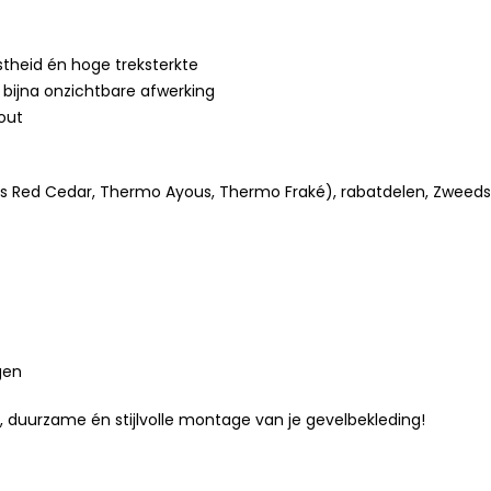
theid én hoge treksterkte
, bijna onzichtbare afwerking
out
s Red Cedar, Thermo Ayous, Thermo Fraké), rabatdelen, Zweeds 
gen
 duurzame én stijlvolle montage van je gevelbekleding!