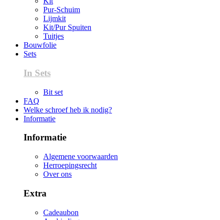
Kit
Pur-Schuim
Lijmkit
Kit/Pur Spuiten
Tuitjes
Bouwfolie
Sets
In Sets
Bit set
FAQ
Welke schroef heb ik nodig?
Informatie
Informatie
Algemene voorwaarden
Herroepingsrecht
Over ons
Extra
Cadeaubon