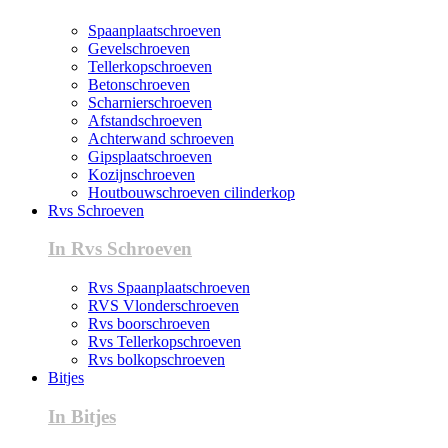
Spaanplaatschroeven
Gevelschroeven
Tellerkopschroeven
Betonschroeven
Scharnierschroeven
Afstandschroeven
Achterwand schroeven
Gipsplaatschroeven
Kozijnschroeven
Houtbouwschroeven cilinderkop
Rvs Schroeven
In Rvs Schroeven
Rvs Spaanplaatschroeven
RVS Vlonderschroeven
Rvs boorschroeven
Rvs Tellerkopschroeven
Rvs bolkopschroeven
Bitjes
In Bitjes