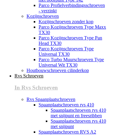
Parco Profielverbindingsschroeven
- verzinkt
Kozijnschroeven
Kozijnschroeven zonder kop
Parco Kozijnschroeven Type Maxx
TX30
Parco Kozijnschroeven Type Pan
Head TX30
Parco Kozijnschroeven Type
Universal TX30
Parco Turbo Muurschroeven Type
Universal Wit TX30
Houtbouwschroeven cilinderkop
Rvs Schroeven
In Rvs Schroeven
Rvs Spaanplaatschroeven
Spaanplaatschroeven rvs 410
Spaanplaatschroeven rvs 410
met snijpunt en freesribben
Spaanplaatschroeven rvs 410
met snijpunt
Spaanplaatschroeven RVS A2