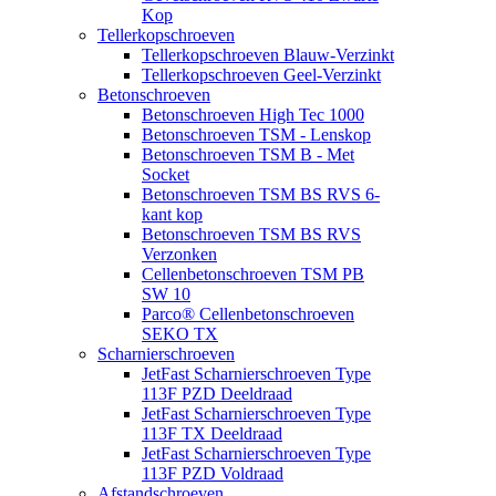
Kop
Tellerkopschroeven
Tellerkopschroeven Blauw-Verzinkt
Tellerkopschroeven Geel-Verzinkt
Betonschroeven
Betonschroeven High Tec 1000
Betonschroeven TSM - Lenskop
Betonschroeven TSM B - Met
Socket
Betonschroeven TSM BS RVS 6-
kant kop
Betonschroeven TSM BS RVS
Verzonken
Cellenbetonschroeven TSM PB
SW 10
Parco® Cellenbetonschroeven
SEKO TX
Scharnierschroeven
JetFast Scharnierschroeven Type
113F PZD Deeldraad
JetFast Scharnierschroeven Type
113F TX Deeldraad
JetFast Scharnierschroeven Type
113F PZD Voldraad
Afstandschroeven