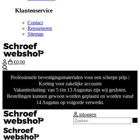
Klantenservice
Contact
Retourneren
Sitemap
€0,00
Zoeken
Professionele bevestigingsmaterialen voor een scherpe prijs |
Korting voor zakelijke accounts
Vakantiesluiting: van 5 t/m 13 Augustus zijn wij gesloten.
Bestellingen kunnen gewoon worden geplaatst en worden vanaf
14 Augutus op volgorde verwerkt.
inloggen
Z