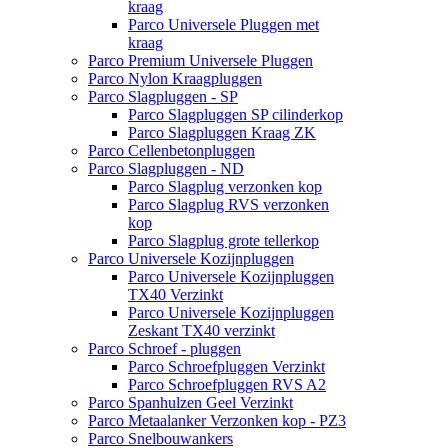
kraag
Parco Universele Pluggen met
kraag
Parco Premium Universele Pluggen
Parco Nylon Kraagpluggen
Parco Slagpluggen - SP
Parco Slagpluggen SP cilinderkop
Parco Slagpluggen Kraag ZK
Parco Cellenbetonpluggen
Parco Slagpluggen - ND
Parco Slagplug verzonken kop
Parco Slagplug RVS verzonken
kop
Parco Slagplug grote tellerkop
Parco Universele Kozijnpluggen
Parco Universele Kozijnpluggen
TX40 Verzinkt
Parco Universele Kozijnpluggen
Zeskant TX40 verzinkt
Parco Schroef - pluggen
Parco Schroefpluggen Verzinkt
Parco Schroefpluggen RVS A2
Parco Spanhulzen Geel Verzinkt
Parco Metaalanker Verzonken kop - PZ3
Parco Snelbouwankers