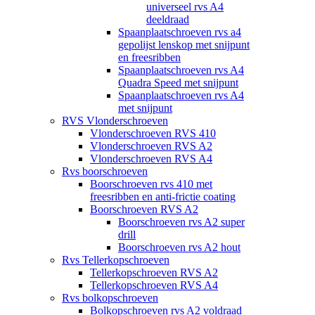
universeel rvs A4
deeldraad
Spaanplaatschroeven rvs a4
gepolijst lenskop met snijpunt
en freesribben
Spaanplaatschroeven rvs A4
Quadra Speed met snijpunt
Spaanplaatschroeven rvs A4
met snijpunt
RVS Vlonderschroeven
Vlonderschroeven RVS 410
Vlonderschroeven RVS A2
Vlonderschroeven RVS A4
Rvs boorschroeven
Boorschroeven rvs 410 met
freesribben en anti-frictie coating
Boorschroeven RVS A2
Boorschroeven rvs A2 super
drill
Boorschroeven rvs A2 hout
Rvs Tellerkopschroeven
Tellerkopschroeven RVS A2
Tellerkopschroeven RVS A4
Rvs bolkopschroeven
Bolkopschroeven rvs A2 voldraad