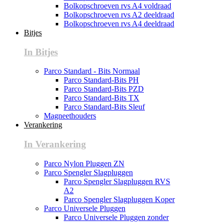
Bolkopschroeven rvs A4 voldraad
Bolkopschroeven rvs A2 deeldraad
Bolkopschroeven rvs A4 deeldraad
Bitjes
In Bitjes
Parco Standard - Bits Normaal
Parco Standard-Bits PH
Parco Standard-Bits PZD
Parco Standard-Bits TX
Parco Standard-Bits Sleuf
Magneethouders
Verankering
In Verankering
Parco Nylon Pluggen ZN
Parco Spengler Slagpluggen
Parco Spengler Slagpluggen RVS
A2
Parco Spengler Slagpluggen Koper
Parco Universele Pluggen
Parco Universele Pluggen zonder