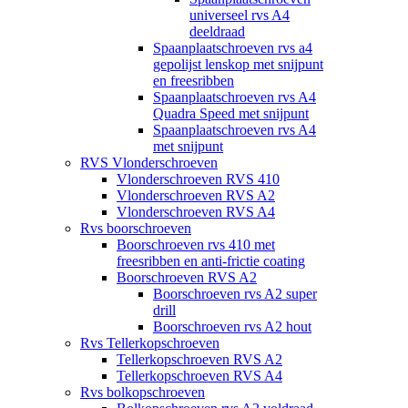
universeel rvs A4
deeldraad
Spaanplaatschroeven rvs a4
gepolijst lenskop met snijpunt
en freesribben
Spaanplaatschroeven rvs A4
Quadra Speed met snijpunt
Spaanplaatschroeven rvs A4
met snijpunt
RVS Vlonderschroeven
Vlonderschroeven RVS 410
Vlonderschroeven RVS A2
Vlonderschroeven RVS A4
Rvs boorschroeven
Boorschroeven rvs 410 met
freesribben en anti-frictie coating
Boorschroeven RVS A2
Boorschroeven rvs A2 super
drill
Boorschroeven rvs A2 hout
Rvs Tellerkopschroeven
Tellerkopschroeven RVS A2
Tellerkopschroeven RVS A4
Rvs bolkopschroeven