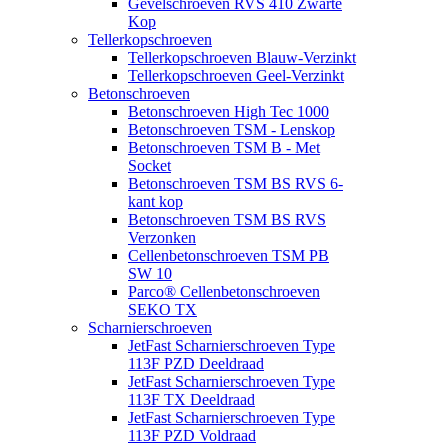
Gevelschroeven RVS 410 Zwarte
Kop
Tellerkopschroeven
Tellerkopschroeven Blauw-Verzinkt
Tellerkopschroeven Geel-Verzinkt
Betonschroeven
Betonschroeven High Tec 1000
Betonschroeven TSM - Lenskop
Betonschroeven TSM B - Met
Socket
Betonschroeven TSM BS RVS 6-
kant kop
Betonschroeven TSM BS RVS
Verzonken
Cellenbetonschroeven TSM PB
SW 10
Parco® Cellenbetonschroeven
SEKO TX
Scharnierschroeven
JetFast Scharnierschroeven Type
113F PZD Deeldraad
JetFast Scharnierschroeven Type
113F TX Deeldraad
JetFast Scharnierschroeven Type
113F PZD Voldraad