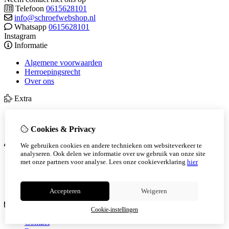
Telefoon
0615628101
info@schroefwebshop.nl
Whatsapp
0615628101
Instagram
Informatie
Algemene voorwaarden
Herroepingsrecht
Over ons
Extra
Cadeaubon
Aanbiedingen
Cookies & Privacy
Mijn account
We gebruiken cookies en andere technieken om websiteverkeer te
analyseren. Ook delen we informatie over uw gebruik van onze site
Inloggen
met onze partners voor analyse.
Lees onze cookieverklaring
hier
Bestelhistorie
Verlanglijst
Nieuwsbrief
Accepteren
Weigeren
Klantenservice
Cookie-instellingen
Contact