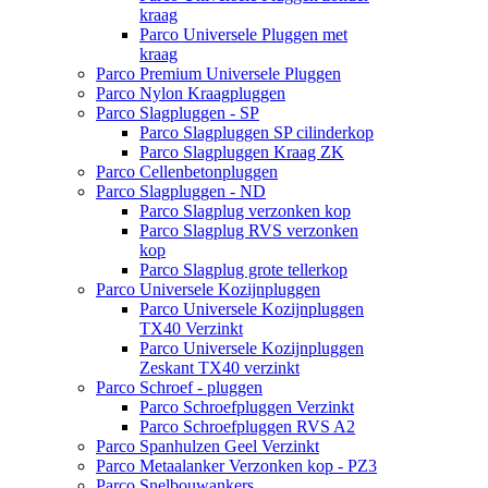
kraag
Parco Universele Pluggen met
kraag
Parco Premium Universele Pluggen
Parco Nylon Kraagpluggen
Parco Slagpluggen - SP
Parco Slagpluggen SP cilinderkop
Parco Slagpluggen Kraag ZK
Parco Cellenbetonpluggen
Parco Slagpluggen - ND
Parco Slagplug verzonken kop
Parco Slagplug RVS verzonken
kop
Parco Slagplug grote tellerkop
Parco Universele Kozijnpluggen
Parco Universele Kozijnpluggen
TX40 Verzinkt
Parco Universele Kozijnpluggen
Zeskant TX40 verzinkt
Parco Schroef - pluggen
Parco Schroefpluggen Verzinkt
Parco Schroefpluggen RVS A2
Parco Spanhulzen Geel Verzinkt
Parco Metaalanker Verzonken kop - PZ3
Parco Snelbouwankers