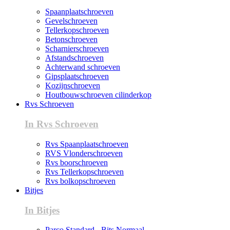
Spaanplaatschroeven
Gevelschroeven
Tellerkopschroeven
Betonschroeven
Scharnierschroeven
Afstandschroeven
Achterwand schroeven
Gipsplaatschroeven
Kozijnschroeven
Houtbouwschroeven cilinderkop
Rvs Schroeven
In Rvs Schroeven
Rvs Spaanplaatschroeven
RVS Vlonderschroeven
Rvs boorschroeven
Rvs Tellerkopschroeven
Rvs bolkopschroeven
Bitjes
In Bitjes
Parco Standard - Bits Normaal