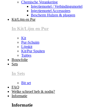
Chemische Verankering
Injectiemortel / Verbindingsmortel
Injectiemortel Accessoires
Bescherm Hulzen & pluggen
Kit/Lijm en Pur
In Kit/Lijm en Pur
Kit
Pur-Schuim
Lijmkit
Kit/Pur Spuiten
Tuitjes
Bouwfolie
Sets
In Sets
Bit set
FAQ
Welke schroef heb ik nodig?
Informatie
Informatie