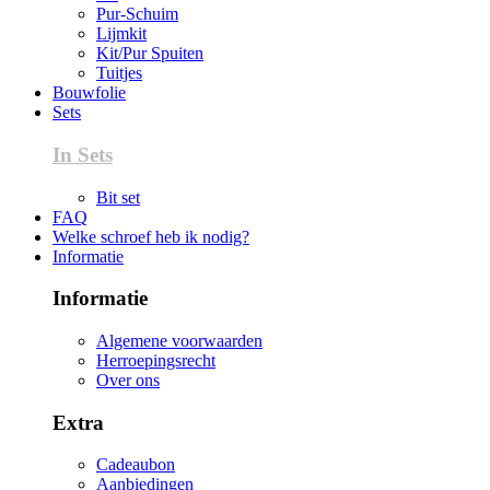
Pur-Schuim
Lijmkit
Kit/Pur Spuiten
Tuitjes
Bouwfolie
Sets
In Sets
Bit set
FAQ
Welke schroef heb ik nodig?
Informatie
Informatie
Algemene voorwaarden
Herroepingsrecht
Over ons
Extra
Cadeaubon
Aanbiedingen