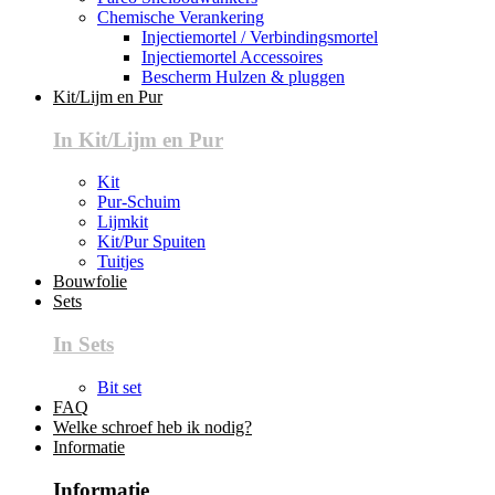
Chemische Verankering
Injectiemortel / Verbindingsmortel
Injectiemortel Accessoires
Bescherm Hulzen & pluggen
Kit/Lijm en Pur
In Kit/Lijm en Pur
Kit
Pur-Schuim
Lijmkit
Kit/Pur Spuiten
Tuitjes
Bouwfolie
Sets
In Sets
Bit set
FAQ
Welke schroef heb ik nodig?
Informatie
Informatie