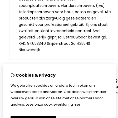
spaanplaatschroeven, vlonderschroeven, (rvs)
tellerkopschroeven voor hout, beton en gevel. Alle
producten zijn zorgvuldig geselecteerd en
geschikt voor professioneel gebruik. Bij ons staat
kwaliteit en klanttevredenheid centraal. Snel
geleverd. Eerlijk geprijsd. Betrouwbaar bevestigd.
KVK: 94053340 Snijderstraat 2a 4255HS
Nieuwendijk
Cookies & Privacy
Informatie
We gebruiken cookies en andere technieken om
Algemene voorwaarden
Ca
websiteverkeer te analyseren. Ook delen we informatie
Herroepingsrecht
Aa
over uw gebruik van onze site met onze partners voor
Over ons
analyse.
Lees onze cookieverklaring
hier