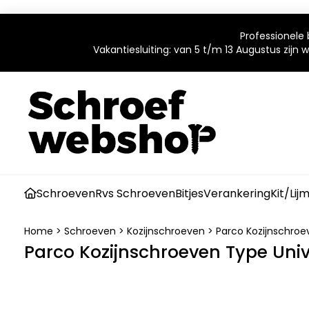
Professionele 
Vakantiesluiting: van 5 t/m 13 Augustus zijn
Schroeven
Rvs Schroeven
Bitjes
Verankering
Kit/Lij
Home
>
Schroeven
>
Kozijnschroeven
>
Parco Kozijnschroe
Parco Kozijnschroeven Type Univ