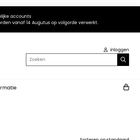
elijke accounts
worden vanaf 14 Augutus op volgorde verwerkt.
inloggen
Zoeken
ormatie
Sorteren op:
standaard