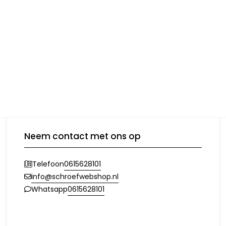
Neem contact met ons op
0615628101
Telefoon
info@schroefwebshop.nl
0615628101
Whatsapp