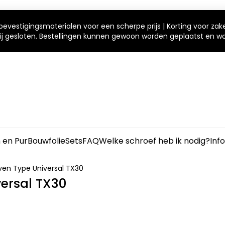
bevestigingsmaterialen voor een scherpe prijs | Korting voor zak
 wij gesloten. Bestellingen kunnen gewoon worden geplaatst en 
m en Pur
Bouwfolie
Sets
FAQ
Welke schroef heb ik nodig?
Inf
ven Type Universal TX30
ersal TX30