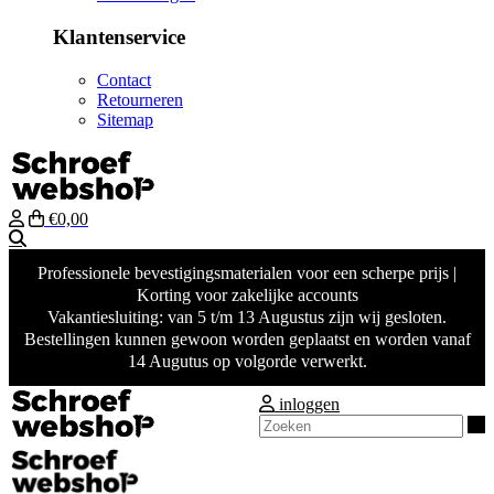
Klantenservice
Contact
Retourneren
Sitemap
€0,00
Zoeken
Professionele bevestigingsmaterialen voor een scherpe prijs |
Korting voor zakelijke accounts
Vakantiesluiting: van 5 t/m 13 Augustus zijn wij gesloten.
Bestellingen kunnen gewoon worden geplaatst en worden vanaf
14 Augutus op volgorde verwerkt.
inloggen
Z