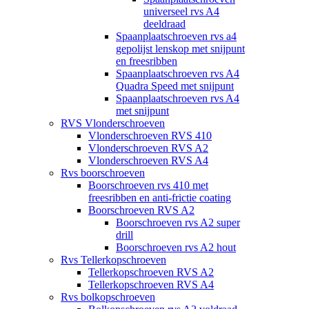
universeel rvs A4
deeldraad
Spaanplaatschroeven rvs a4
gepolijst lenskop met snijpunt
en freesribben
Spaanplaatschroeven rvs A4
Quadra Speed met snijpunt
Spaanplaatschroeven rvs A4
met snijpunt
RVS Vlonderschroeven
Vlonderschroeven RVS 410
Vlonderschroeven RVS A2
Vlonderschroeven RVS A4
Rvs boorschroeven
Boorschroeven rvs 410 met
freesribben en anti-frictie coating
Boorschroeven RVS A2
Boorschroeven rvs A2 super
drill
Boorschroeven rvs A2 hout
Rvs Tellerkopschroeven
Tellerkopschroeven RVS A2
Tellerkopschroeven RVS A4
Rvs bolkopschroeven