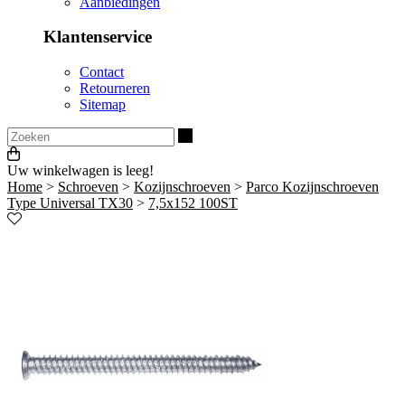
Aanbiedingen
Klantenservice
Contact
Retourneren
Sitemap
Zoeken
Uw winkelwagen is leeg!
Home
>
Schroeven
>
Kozijnschroeven
>
Parco Kozijnschroeven
Type Universal TX30
>
7,5x152 100ST