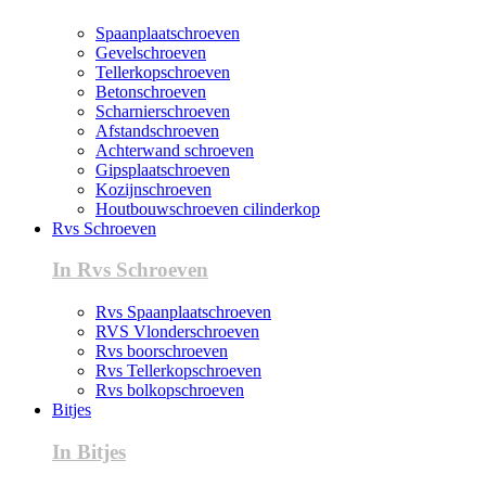
Spaanplaatschroeven
Gevelschroeven
Tellerkopschroeven
Betonschroeven
Scharnierschroeven
Afstandschroeven
Achterwand schroeven
Gipsplaatschroeven
Kozijnschroeven
Houtbouwschroeven cilinderkop
Rvs Schroeven
In Rvs Schroeven
Rvs Spaanplaatschroeven
RVS Vlonderschroeven
Rvs boorschroeven
Rvs Tellerkopschroeven
Rvs bolkopschroeven
Bitjes
In Bitjes