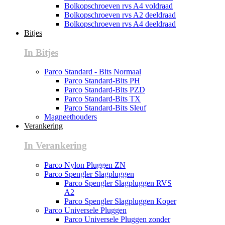
Bolkopschroeven rvs A4 voldraad
Bolkopschroeven rvs A2 deeldraad
Bolkopschroeven rvs A4 deeldraad
Bitjes
In Bitjes
Parco Standard - Bits Normaal
Parco Standard-Bits PH
Parco Standard-Bits PZD
Parco Standard-Bits TX
Parco Standard-Bits Sleuf
Magneethouders
Verankering
In Verankering
Parco Nylon Pluggen ZN
Parco Spengler Slagpluggen
Parco Spengler Slagpluggen RVS
A2
Parco Spengler Slagpluggen Koper
Parco Universele Pluggen
Parco Universele Pluggen zonder