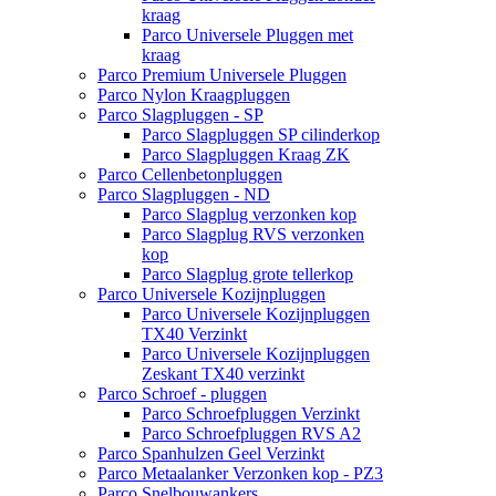
kraag
Parco Universele Pluggen met
kraag
Parco Premium Universele Pluggen
Parco Nylon Kraagpluggen
Parco Slagpluggen - SP
Parco Slagpluggen SP cilinderkop
Parco Slagpluggen Kraag ZK
Parco Cellenbetonpluggen
Parco Slagpluggen - ND
Parco Slagplug verzonken kop
Parco Slagplug RVS verzonken
kop
Parco Slagplug grote tellerkop
Parco Universele Kozijnpluggen
Parco Universele Kozijnpluggen
TX40 Verzinkt
Parco Universele Kozijnpluggen
Zeskant TX40 verzinkt
Parco Schroef - pluggen
Parco Schroefpluggen Verzinkt
Parco Schroefpluggen RVS A2
Parco Spanhulzen Geel Verzinkt
Parco Metaalanker Verzonken kop - PZ3
Parco Snelbouwankers