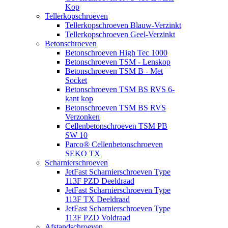
Kop
Tellerkopschroeven
Tellerkopschroeven Blauw-Verzinkt
Tellerkopschroeven Geel-Verzinkt
Betonschroeven
Betonschroeven High Tec 1000
Betonschroeven TSM - Lenskop
Betonschroeven TSM B - Met
Socket
Betonschroeven TSM BS RVS 6-
kant kop
Betonschroeven TSM BS RVS
Verzonken
Cellenbetonschroeven TSM PB
SW 10
Parco® Cellenbetonschroeven
SEKO TX
Scharnierschroeven
JetFast Scharnierschroeven Type
113F PZD Deeldraad
JetFast Scharnierschroeven Type
113F TX Deeldraad
JetFast Scharnierschroeven Type
113F PZD Voldraad
Afstandschroeven