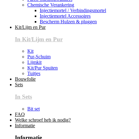
Chemische Verankering
Injectiemortel / Verbindingsmortel
Injectiemortel Accessoires
Bescherm Hulzen & pluggen
Kit/Lijm en Pur
In Kit/Lijm en Pur
Kit
Pur-Schuim
Lijmkit
Kit/Pur Spuiten
Tuitjes
Bouwfolie
Sets
In Sets
Bit set
FAQ
Welke schroef heb ik nodig?
Informatie
Informatie