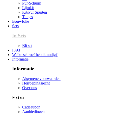
Pur-Schuim
Lijmkit
Kit/Pur Spuiten
Tuitjes
Bouwfolie
Sets
In Sets
Bit set
FAQ
Welke schroef heb ik nodig?
Informatie
Informatie
Algemene voorwaarden
Herroepingsrecht
Over ons
Extra
Cadeaubon
Aanbiedingen