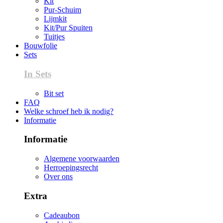
Kit
Pur-Schuim
Lijmkit
Kit/Pur Spuiten
Tuitjes
Bouwfolie
Sets
In Sets
Bit set
FAQ
Welke schroef heb ik nodig?
Informatie
Informatie
Algemene voorwaarden
Herroepingsrecht
Over ons
Extra
Cadeaubon