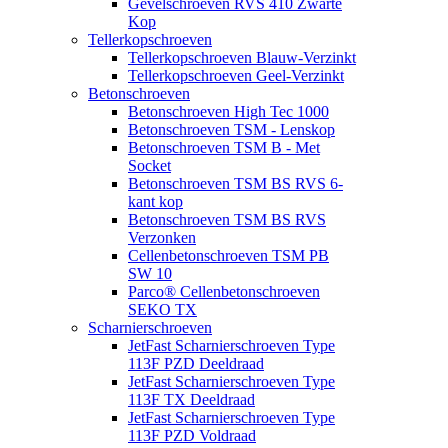
Gevelschroeven RVS 410 Zwarte
Kop
Tellerkopschroeven
Tellerkopschroeven Blauw-Verzinkt
Tellerkopschroeven Geel-Verzinkt
Betonschroeven
Betonschroeven High Tec 1000
Betonschroeven TSM - Lenskop
Betonschroeven TSM B - Met
Socket
Betonschroeven TSM BS RVS 6-
kant kop
Betonschroeven TSM BS RVS
Verzonken
Cellenbetonschroeven TSM PB
SW 10
Parco® Cellenbetonschroeven
SEKO TX
Scharnierschroeven
JetFast Scharnierschroeven Type
113F PZD Deeldraad
JetFast Scharnierschroeven Type
113F TX Deeldraad
JetFast Scharnierschroeven Type
113F PZD Voldraad