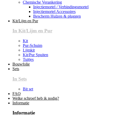
Chemische Verankering
Injectiemortel / Verbindingsmortel
Injectiemortel Accessoires
Bescherm Hulzen & pluggen
Kit/Lijm en Pur
In Kit/Lijm en Pur
Kit
Pur-Schuim
Lijmkit
Kit/Pur Spuiten
Tuitjes
Bouwfolie
Sets
In Sets
Bit set
FAQ
Welke schroef heb ik nodig?
Informatie
Informatie