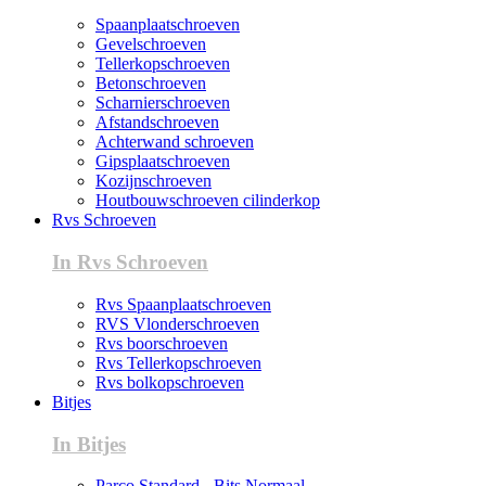
Spaanplaatschroeven
Gevelschroeven
Tellerkopschroeven
Betonschroeven
Scharnierschroeven
Afstandschroeven
Achterwand schroeven
Gipsplaatschroeven
Kozijnschroeven
Houtbouwschroeven cilinderkop
Rvs Schroeven
In Rvs Schroeven
Rvs Spaanplaatschroeven
RVS Vlonderschroeven
Rvs boorschroeven
Rvs Tellerkopschroeven
Rvs bolkopschroeven
Bitjes
In Bitjes
Parco Standard - Bits Normaal