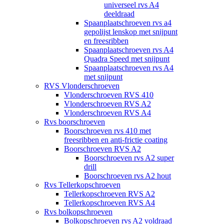
universeel rvs A4
deeldraad
Spaanplaatschroeven rvs a4
gepolijst lenskop met snijpunt
en freesribben
Spaanplaatschroeven rvs A4
Quadra Speed met snijpunt
Spaanplaatschroeven rvs A4
met snijpunt
RVS Vlonderschroeven
Vlonderschroeven RVS 410
Vlonderschroeven RVS A2
Vlonderschroeven RVS A4
Rvs boorschroeven
Boorschroeven rvs 410 met
freesribben en anti-frictie coating
Boorschroeven RVS A2
Boorschroeven rvs A2 super
drill
Boorschroeven rvs A2 hout
Rvs Tellerkopschroeven
Tellerkopschroeven RVS A2
Tellerkopschroeven RVS A4
Rvs bolkopschroeven
Bolkopschroeven rvs A2 voldraad