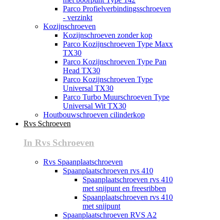
Parco Profielverbindingsschroeven
- verzinkt
Kozijnschroeven
Kozijnschroeven zonder kop
Parco Kozijnschroeven Type Maxx
TX30
Parco Kozijnschroeven Type Pan
Head TX30
Parco Kozijnschroeven Type
Universal TX30
Parco Turbo Muurschroeven Type
Universal Wit TX30
Houtbouwschroeven cilinderkop
Rvs Schroeven
In Rvs Schroeven
Rvs Spaanplaatschroeven
Spaanplaatschroeven rvs 410
Spaanplaatschroeven rvs 410
met snijpunt en freesribben
Spaanplaatschroeven rvs 410
met snijpunt
Spaanplaatschroeven RVS A2