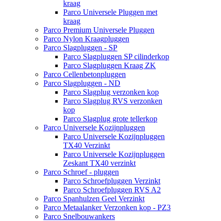
kraag
Parco Universele Pluggen met
kraag
Parco Premium Universele Pluggen
Parco Nylon Kraagpluggen
Parco Slagpluggen - SP
Parco Slagpluggen SP cilinderkop
Parco Slagpluggen Kraag ZK
Parco Cellenbetonpluggen
Parco Slagpluggen - ND
Parco Slagplug verzonken kop
Parco Slagplug RVS verzonken
kop
Parco Slagplug grote tellerkop
Parco Universele Kozijnpluggen
Parco Universele Kozijnpluggen
TX40 Verzinkt
Parco Universele Kozijnpluggen
Zeskant TX40 verzinkt
Parco Schroef - pluggen
Parco Schroefpluggen Verzinkt
Parco Schroefpluggen RVS A2
Parco Spanhulzen Geel Verzinkt
Parco Metaalanker Verzonken kop - PZ3
Parco Snelbouwankers