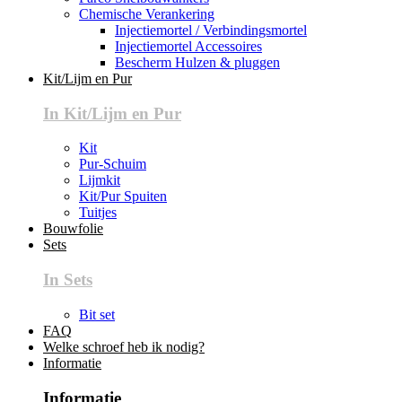
Chemische Verankering
Injectiemortel / Verbindingsmortel
Injectiemortel Accessoires
Bescherm Hulzen & pluggen
Kit/Lijm en Pur
In Kit/Lijm en Pur
Kit
Pur-Schuim
Lijmkit
Kit/Pur Spuiten
Tuitjes
Bouwfolie
Sets
In Sets
Bit set
FAQ
Welke schroef heb ik nodig?
Informatie
Informatie