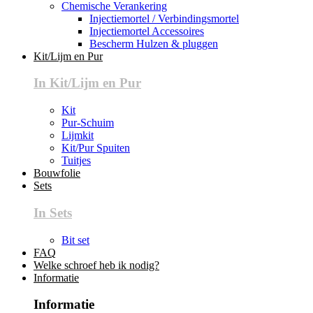
Chemische Verankering
Injectiemortel / Verbindingsmortel
Injectiemortel Accessoires
Bescherm Hulzen & pluggen
Kit/Lijm en Pur
In Kit/Lijm en Pur
Kit
Pur-Schuim
Lijmkit
Kit/Pur Spuiten
Tuitjes
Bouwfolie
Sets
In Sets
Bit set
FAQ
Welke schroef heb ik nodig?
Informatie
Informatie