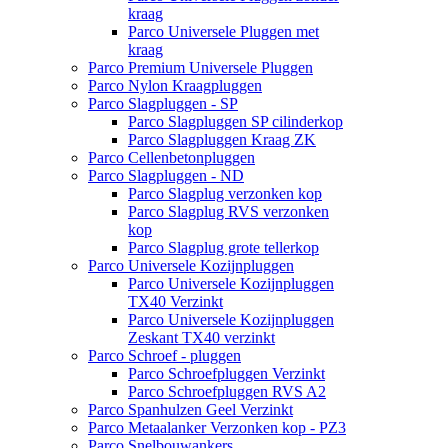
kraag
Parco Universele Pluggen met
kraag
Parco Premium Universele Pluggen
Parco Nylon Kraagpluggen
Parco Slagpluggen - SP
Parco Slagpluggen SP cilinderkop
Parco Slagpluggen Kraag ZK
Parco Cellenbetonpluggen
Parco Slagpluggen - ND
Parco Slagplug verzonken kop
Parco Slagplug RVS verzonken
kop
Parco Slagplug grote tellerkop
Parco Universele Kozijnpluggen
Parco Universele Kozijnpluggen
TX40 Verzinkt
Parco Universele Kozijnpluggen
Zeskant TX40 verzinkt
Parco Schroef - pluggen
Parco Schroefpluggen Verzinkt
Parco Schroefpluggen RVS A2
Parco Spanhulzen Geel Verzinkt
Parco Metaalanker Verzonken kop - PZ3
Parco Snelbouwankers