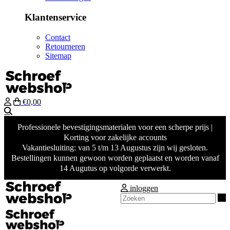
Klantenservice
Contact
Retourneren
Sitemap
€0,00
Zoeken
Professionele bevestigingsmaterialen voor een scherpe prijs |
Korting voor zakelijke accounts
Vakantiesluiting: van 5 t/m 13 Augustus zijn wij gesloten.
Bestellingen kunnen gewoon worden geplaatst en worden vanaf
14 Augutus op volgorde verwerkt.
inloggen
Z