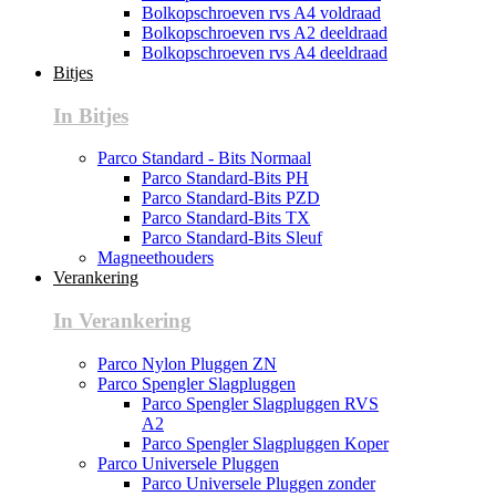
Bolkopschroeven rvs A4 voldraad
Bolkopschroeven rvs A2 deeldraad
Bolkopschroeven rvs A4 deeldraad
Bitjes
In Bitjes
Parco Standard - Bits Normaal
Parco Standard-Bits PH
Parco Standard-Bits PZD
Parco Standard-Bits TX
Parco Standard-Bits Sleuf
Magneethouders
Verankering
In Verankering
Parco Nylon Pluggen ZN
Parco Spengler Slagpluggen
Parco Spengler Slagpluggen RVS
A2
Parco Spengler Slagpluggen Koper
Parco Universele Pluggen
Parco Universele Pluggen zonder