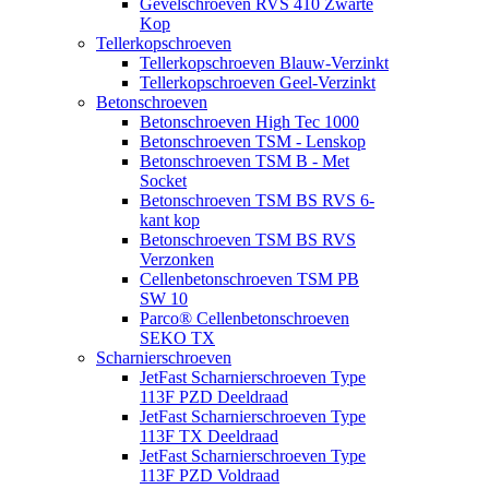
Gevelschroeven RVS 410 Zwarte
Kop
Tellerkopschroeven
Tellerkopschroeven Blauw-Verzinkt
Tellerkopschroeven Geel-Verzinkt
Betonschroeven
Betonschroeven High Tec 1000
Betonschroeven TSM - Lenskop
Betonschroeven TSM B - Met
Socket
Betonschroeven TSM BS RVS 6-
kant kop
Betonschroeven TSM BS RVS
Verzonken
Cellenbetonschroeven TSM PB
SW 10
Parco® Cellenbetonschroeven
SEKO TX
Scharnierschroeven
JetFast Scharnierschroeven Type
113F PZD Deeldraad
JetFast Scharnierschroeven Type
113F TX Deeldraad
JetFast Scharnierschroeven Type
113F PZD Voldraad