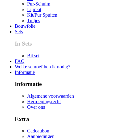
Pur-Schuim
Lijmkit
Kit/Pur Spuiten
Tuitjes
Bouwfolie
Sets
In Sets
Bit set
FAQ
Welke schroef heb ik nodig?
Informatie
Informatie
Algemene voorwaarden
Herroepingsrecht
Over ons
Extra
Cadeaubon
Aanbiedingen