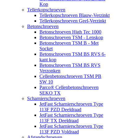
Kop
Tellerkopschroeven
Tellerkopschroeven Blauw-Verzinkt
Tellerkopschroeven Geel-Verzinkt
Betonschroeven
Betonschroeven High Tec 1000
Betonschroeven TSM - Lenskop
Betonschroeven TSM B - Met
Socket
Betonschroeven TSM BS RVS 6-
kant kop
Betonschroeven TSM BS RVS
Verzonken
Cellenbetonschroeven TSM PB
SW 10
Parco® Cellenbetonschroeven
SEKO TX
Scharnierschroeven
JetFast Scharnierschroeven Type
113F PZD Deeldraad
JetFast Scharnierschroeven Type
113F TX Deeldraad
JetFast Scharnierschroeven Type
113F PZD Voldraad
Afstandschroeven