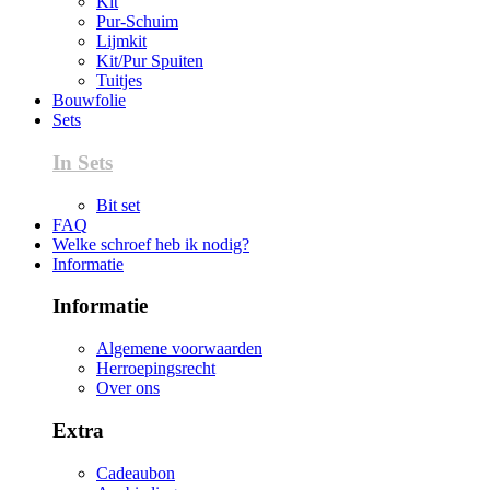
Kit
Pur-Schuim
Lijmkit
Kit/Pur Spuiten
Tuitjes
Bouwfolie
Sets
In Sets
Bit set
FAQ
Welke schroef heb ik nodig?
Informatie
Informatie
Algemene voorwaarden
Herroepingsrecht
Over ons
Extra
Cadeaubon