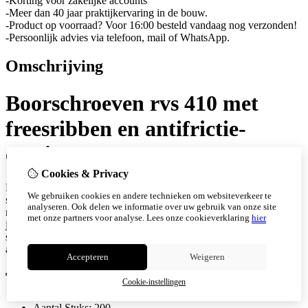
-Korting voor zakelijke accounts
-Meer dan 40 jaar praktijkervaring in de bouw.
-Product op voorraad? Voor 16:00 besteld vandaag nog verzonden!
-Persoonlijk advies via telefoon, mail of WhatsApp.
Omschrijving
Boorschroeven rvs 410 met
freesribben en antifrictie-
coating
Cookies & Privacy
De boorschroeven rvs 410 met freesribben en antifrictie-coating van
We gebruiken cookies en andere technieken om websiteverkeer te
schroefwebshop zijn ontwikkeld voor snelle, betrouwbare en
analyseren. Ook delen we informatie over uw gebruik van onze site
roestvrije bevestigingen in hout en hardhoout. Dankzij meer dan 40
met onze partners voor analyse.
Lees onze cookieverklaring
hier
jaar ervaring in de bouw weten wij wat vakmensen nodig hebben:
schroeven met maximale grip, een sterke boorpunt en een perfecte
afwerking zonder voorboren.
Accepteren
Weigeren
Technische gegevens
Cookie-instellingen
Aantal Stuks: 200