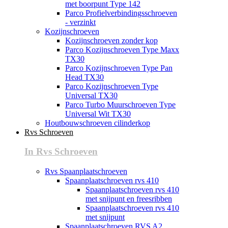
met boorpunt Type 142
Parco Profielverbindingsschroeven
- verzinkt
Kozijnschroeven
Kozijnschroeven zonder kop
Parco Kozijnschroeven Type Maxx
TX30
Parco Kozijnschroeven Type Pan
Head TX30
Parco Kozijnschroeven Type
Universal TX30
Parco Turbo Muurschroeven Type
Universal Wit TX30
Houtbouwschroeven cilinderkop
Rvs Schroeven
In Rvs Schroeven
Rvs Spaanplaatschroeven
Spaanplaatschroeven rvs 410
Spaanplaatschroeven rvs 410
met snijpunt en freesribben
Spaanplaatschroeven rvs 410
met snijpunt
Spaanplaatschroeven RVS A2