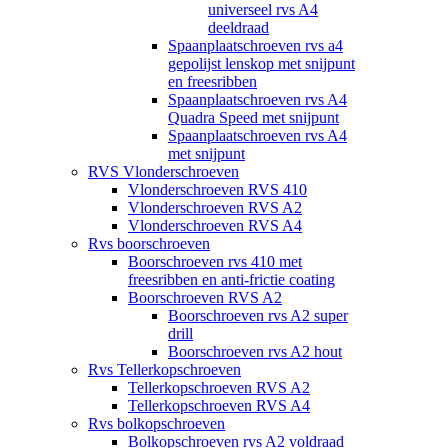
universeel rvs A4
deeldraad
Spaanplaatschroeven rvs a4
gepolijst lenskop met snijpunt
en freesribben
Spaanplaatschroeven rvs A4
Quadra Speed met snijpunt
Spaanplaatschroeven rvs A4
met snijpunt
RVS Vlonderschroeven
Vlonderschroeven RVS 410
Vlonderschroeven RVS A2
Vlonderschroeven RVS A4
Rvs boorschroeven
Boorschroeven rvs 410 met
freesribben en anti-frictie coating
Boorschroeven RVS A2
Boorschroeven rvs A2 super
drill
Boorschroeven rvs A2 hout
Rvs Tellerkopschroeven
Tellerkopschroeven RVS A2
Tellerkopschroeven RVS A4
Rvs bolkopschroeven
Bolkopschroeven rvs A2 voldraad