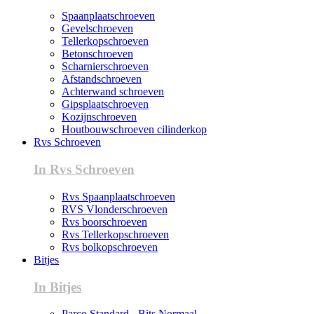
Spaanplaatschroeven
Gevelschroeven
Tellerkopschroeven
Betonschroeven
Scharnierschroeven
Afstandschroeven
Achterwand schroeven
Gipsplaatschroeven
Kozijnschroeven
Houtbouwschroeven cilinderkop
Rvs Schroeven
In Rvs Schroeven
Rvs Spaanplaatschroeven
RVS Vlonderschroeven
Rvs boorschroeven
Rvs Tellerkopschroeven
Rvs bolkopschroeven
Bitjes
In Bitjes
Parco Standard - Bits Normaal