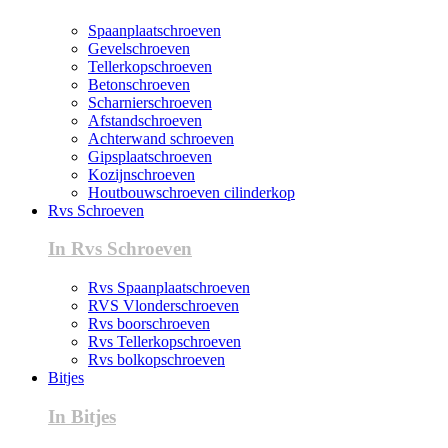
Spaanplaatschroeven
Gevelschroeven
Tellerkopschroeven
Betonschroeven
Scharnierschroeven
Afstandschroeven
Achterwand schroeven
Gipsplaatschroeven
Kozijnschroeven
Houtbouwschroeven cilinderkop
Rvs Schroeven
In Rvs Schroeven
Rvs Spaanplaatschroeven
RVS Vlonderschroeven
Rvs boorschroeven
Rvs Tellerkopschroeven
Rvs bolkopschroeven
Bitjes
In Bitjes