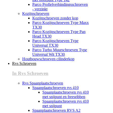
Parco Profielverbindingsschroeven
- verzinkt
Kozijnschroeven
Kozijnschroeven zonder kop
Parco Kozijnschroeven Type Maxx
TX30
Parco Kozijnschroeven Type Pan
Head TX30
Parco Kozijnschroeven Type
Universal TX30
Parco Turbo Muurschroeven Type
Universal Wit TX30
Houtbouwschroeven cilinderkop
Rvs Schroeven
In Rvs Schroeven
Rvs Spaanplaatschroeven
Spaanplaatschroeven rvs 410
Spaanplaatschroeven rvs 410
met snijpunt en freesribben
Spaanplaatschroeven rvs 410
met snijpunt
Spaanplaatschroeven RVS A2