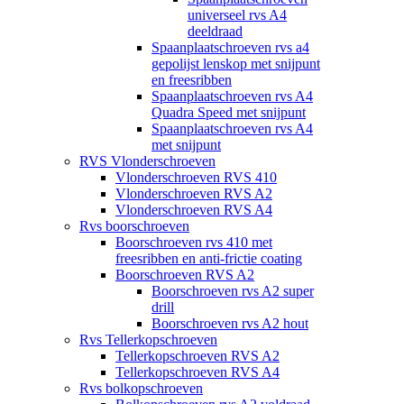
universeel rvs A4
deeldraad
Spaanplaatschroeven rvs a4
gepolijst lenskop met snijpunt
en freesribben
Spaanplaatschroeven rvs A4
Quadra Speed met snijpunt
Spaanplaatschroeven rvs A4
met snijpunt
RVS Vlonderschroeven
Vlonderschroeven RVS 410
Vlonderschroeven RVS A2
Vlonderschroeven RVS A4
Rvs boorschroeven
Boorschroeven rvs 410 met
freesribben en anti-frictie coating
Boorschroeven RVS A2
Boorschroeven rvs A2 super
drill
Boorschroeven rvs A2 hout
Rvs Tellerkopschroeven
Tellerkopschroeven RVS A2
Tellerkopschroeven RVS A4
Rvs bolkopschroeven