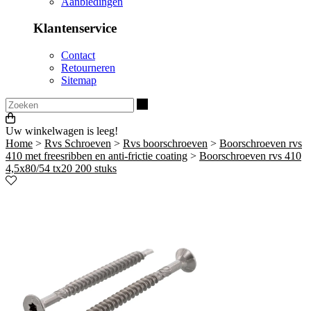
Aanbiedingen
Klantenservice
Contact
Retourneren
Sitemap
Zoeken
Uw winkelwagen is leeg!
Home
>
Rvs Schroeven
>
Rvs boorschroeven
>
Boorschroeven rvs
410 met freesribben en anti-frictie coating
>
Boorschroeven rvs 410
4,5x80/54 tx20 200 stuks