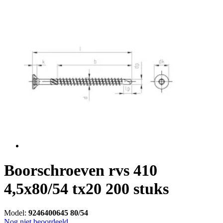
Boorschroeven rvs 410
4,5x80/54 tx20 200 stuks
Model:
9246400645 80/54
Nog niet beoordeeld