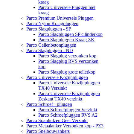
kraag
Parco Universele Pluggen met
kraag
Parco Premium Universele Pluggen
Parco Nylon Kraagpluggen
Parco Slagpluggen - SP
Parco Slagpluggen SP cilinderkop
Parco Slagpluggen Kraag ZK
Parco Cellenbetonpluggen
Parco Slagpluggen - ND
Parco Slagplug verzonken kop
Parco Slagplug RVS verzonken
kop
Parco Slagplug grote tellerkop
Parco Universele Kozijnpluggen
Parco Universele Kozijnpluggen
TX40 Verzinkt
Parco Universele Kozijnpluggen
Zeskant TX40 verzinkt
Parco Schroef - pluggen
Parco Schroefpluggen Verzinkt
Parco Schroefpluggen RVS A2
Parco Spanhulzen Geel Verzinkt
Parco Metaalanker Verzonken kop - PZ3
Parco Snelbouwankers