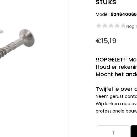
stuks
Model:
924640065
Nog 
€15,19
!!OPGELET!! Mo
Houd er rekenin
Mocht het ande
Twijfel je over
Neem gerust contac
Wij denken mee ove
professionele bouwp