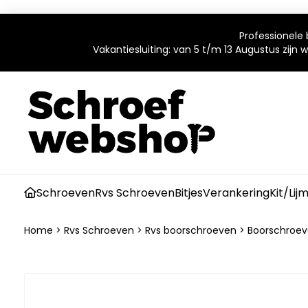
Professionele 
Vakantiesluiting: van 5 t/m 13 Augustus zijn
Schroeven
Rvs Schroeven
Bitjes
Verankering
Kit/Lij
Home
>
Rvs Schroeven
>
Rvs boorschroeven
>
Boorschroeve