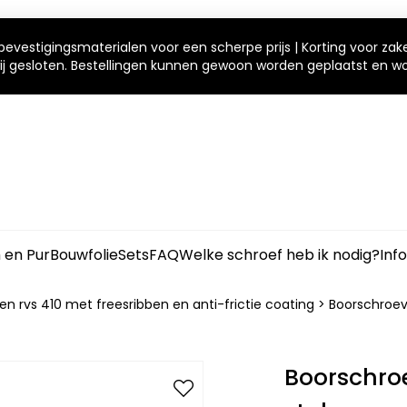
bevestigingsmaterialen voor een scherpe prijs | Korting voor zak
 wij gesloten. Bestellingen kunnen gewoon worden geplaatst en 
m en Pur
Bouwfolie
Sets
FAQ
Welke schroef heb ik nodig?
Inf
n rvs 410 met freesribben en anti-frictie coating
>
Boorschroev
Boorschroe