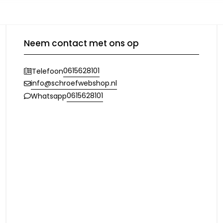
Neem contact met ons op
0615628101
Telefoon
info@schroefwebshop.nl
0615628101
Whatsapp