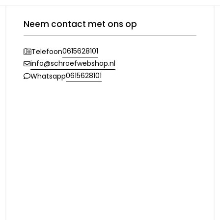
Neem contact met ons op
0615628101
Telefoon
info@schroefwebshop.nl
0615628101
Whatsapp