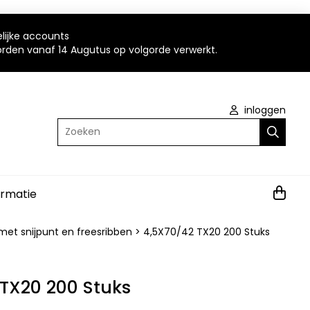
elijke accounts
worden vanaf 14 Augutus op volgorde verwerkt.
inloggen
Zoeken
ormatie
et snijpunt en freesribben
>
4,5X70/42 TX20 200 Stuks
 TX20 200 Stuks