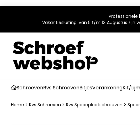
Professionele 
Vakantiesluiting: van 5 t/m 13 Augustus zijn
Schroeven
Rvs Schroeven
Bitjes
Verankering
Kit/Lij
Home
>
Rvs Schroeven
>
Rvs Spaanplaatschroeven
>
Spaan