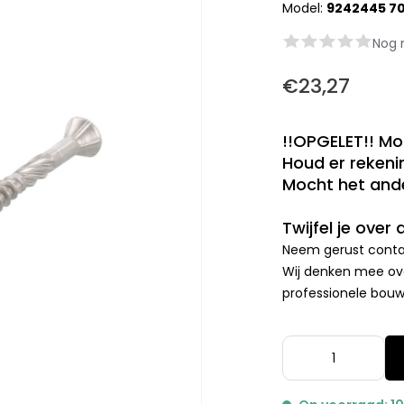
Model:
9242445 7
Nog 
€23,27
!!OPGELET!! Mo
Houd er rekenin
Mocht het ande
Twijfel je over
Neem gerust contac
Wij denken mee ove
professionele bouwp