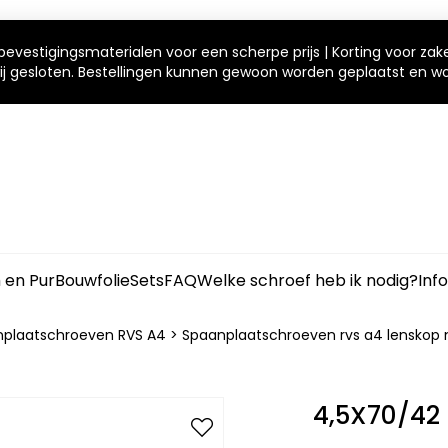
bevestigingsmaterialen voor een scherpe prijs | Korting voor zak
 wij gesloten. Bestellingen kunnen gewoon worden geplaatst en 
m en Pur
Bouwfolie
Sets
FAQ
Welke schroef heb ik nodig?
Inf
plaatschroeven RVS A4
>
Spaanplaatschroeven rvs a4 lenskop m
4,5X70/42