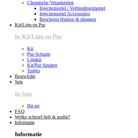
Chemische Verankering
Injectiemortel / Verbindingsmortel
Injectiemortel Accessoires
Bescherm Hulzen & pluggen
Kit/Lijm en Pur
In Kit/Lijm en Pur
Kit
Pur-Schuim
Lijmkit
Kit/Pur Spuiten
Tuitjes
Bouwfolie
Sets
In Sets
Bit set
FAQ
Welke schroef heb ik nodig?
Informatie
Informatie