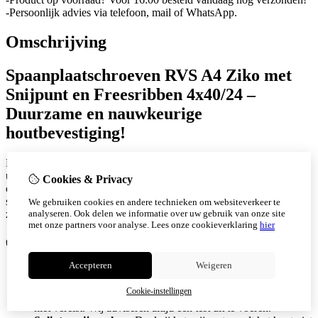
-Persoonlijk advies via telefoon, mail of WhatsApp.
Omschrijving
Spaanplaatschroeven RVS A4 Ziko met
Snijpunt en Freesribben 4x40/24 –
Duurzame en nauwkeurige
houtbevestiging!
Deze spaanplaatschroef van
RVS A4
in de maat 4x40/24 mm is
uitermate geschikt voor duurzame bevestigingen in veeleisende
Cookies & Privacy
omgevingen, zoals buitenconstructies en vochtige toepassingen. De
snijpunt voorkomt splijten van het hout, terwijl de freesribben
We gebruiken cookies en andere technieken om websiteverkeer te
analyseren. Ook delen we informatie over uw gebruik van onze site
zorgen voor lage indraaimomenten – zelfs bij hardhout
met onze partners voor analyse.
Lees onze cookieverklaring
hier
✅
Voordelen:
Accepteren
Weigeren
Lage inschroefkrachten:
Freesribben zorgen voor
moeiteloos indraaien, zelfs bij harde materialen.
Cookie-instellingen
Geen voorboren nodig:
In de meeste gevallen is voorboren
niet vereist. Wij adviseren altijd een test uit te voeren.