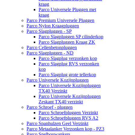
kraag
Parco Universele Pluggen met
kraag
Parco Premium Universele Pluggen
Parco Nylon Kraagpluggen
Parco Slagpluggen - SP
Parco Slagpluggen SP cilinderkop
Parco Slagpluggen Kraag ZK
Parco Cellenbetonpluggen
Parco Slagpluggen - ND
Parco Slagplug verzonken kop
Parco Slagplug RVS verzonken
kop
Parco Slagplug grote tellerkop
Parco Universele Kozijnpluggen
Parco Universele Kozijnpluggen
TX40 Verzinkt
Parco Universele Kozijnpluggen
Zeskant TX40 verzinkt
Parco Schroef - pluggen
Parco Schroefpluggen Verzinkt
Parco Schroefpluggen RVS A2
Parco Spanhulzen Geel Verzinkt
Parco Metaalanker Verzonken kop - PZ3
Parco Snelbouwankers