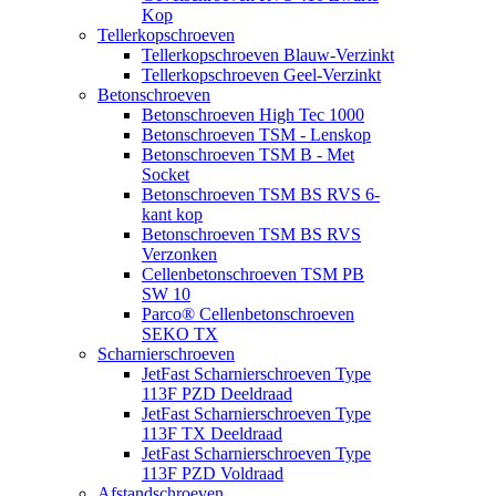
Kop
Tellerkopschroeven
Tellerkopschroeven Blauw-Verzinkt
Tellerkopschroeven Geel-Verzinkt
Betonschroeven
Betonschroeven High Tec 1000
Betonschroeven TSM - Lenskop
Betonschroeven TSM B - Met
Socket
Betonschroeven TSM BS RVS 6-
kant kop
Betonschroeven TSM BS RVS
Verzonken
Cellenbetonschroeven TSM PB
SW 10
Parco® Cellenbetonschroeven
SEKO TX
Scharnierschroeven
JetFast Scharnierschroeven Type
113F PZD Deeldraad
JetFast Scharnierschroeven Type
113F TX Deeldraad
JetFast Scharnierschroeven Type
113F PZD Voldraad
Afstandschroeven