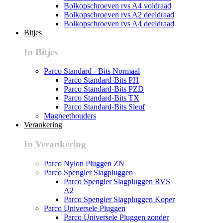
Bolkopschroeven rvs A4 voldraad
Bolkopschroeven rvs A2 deeldraad
Bolkopschroeven rvs A4 deeldraad
Bitjes
In Bitjes
Parco Standard - Bits Normaal
Parco Standard-Bits PH
Parco Standard-Bits PZD
Parco Standard-Bits TX
Parco Standard-Bits Sleuf
Magneethouders
Verankering
In Verankering
Parco Nylon Pluggen ZN
Parco Spengler Slagpluggen
Parco Spengler Slagpluggen RVS
A2
Parco Spengler Slagpluggen Koper
Parco Universele Pluggen
Parco Universele Pluggen zonder