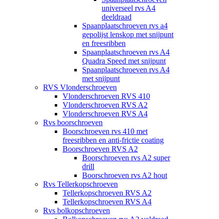
universeel rvs A4
deeldraad
Spaanplaatschroeven rvs a4
gepolijst lenskop met snijpunt
en freesribben
Spaanplaatschroeven rvs A4
Quadra Speed met snijpunt
Spaanplaatschroeven rvs A4
met snijpunt
RVS Vlonderschroeven
Vlonderschroeven RVS 410
Vlonderschroeven RVS A2
Vlonderschroeven RVS A4
Rvs boorschroeven
Boorschroeven rvs 410 met
freesribben en anti-frictie coating
Boorschroeven RVS A2
Boorschroeven rvs A2 super
drill
Boorschroeven rvs A2 hout
Rvs Tellerkopschroeven
Tellerkopschroeven RVS A2
Tellerkopschroeven RVS A4
Rvs bolkopschroeven