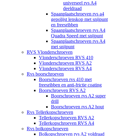
universeel rvs A4
deeldraad
Spaanplaatschroeven rvs a4
gepolijst lenskop met snijpunt
en freesribben
Spaanplaatschroeven rvs A4
Quadra Speed met snijpunt
Spaanplaatschroeven rvs A4
met snijpunt
RVS Vlonderschroeven
Vlonderschroeven RVS 410
Vlonderschroeven RVS A2
Vlonderschroeven RVS A4
Rvs boorschroeven
Boorschroeven rvs 410 met
freesribben en anti-frictie coating
Boorschroeven RVS A2
Boorschroeven rvs A2 super
drill
Boorschroeven rvs A2 hout
Rvs Tellerkopschroeven
Tellerkopschroeven RVS A2
Tellerkopschroeven RVS A4
Rvs bolkopschroeven
Bolkopschroeven rvs A2 voldraad