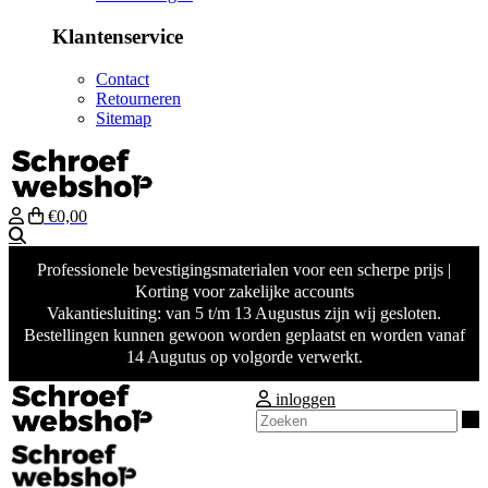
Klantenservice
Contact
Retourneren
Sitemap
€0,00
Zoeken
Professionele bevestigingsmaterialen voor een scherpe prijs |
Korting voor zakelijke accounts
Vakantiesluiting: van 5 t/m 13 Augustus zijn wij gesloten.
Bestellingen kunnen gewoon worden geplaatst en worden vanaf
14 Augutus op volgorde verwerkt.
inloggen
Z