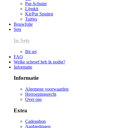
Pur-Schuim
Lijmkit
Kit/Pur Spuiten
Tuitjes
Bouwfolie
Sets
In Sets
Bit set
FAQ
Welke schroef heb ik nodig?
Informatie
Informatie
Algemene voorwaarden
Herroepingsrecht
Over ons
Extra
Cadeaubon
Aanbiedingen