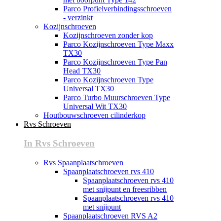
Parco Profielverbindingsschroeven
- verzinkt
Kozijnschroeven
Kozijnschroeven zonder kop
Parco Kozijnschroeven Type Maxx
TX30
Parco Kozijnschroeven Type Pan
Head TX30
Parco Kozijnschroeven Type
Universal TX30
Parco Turbo Muurschroeven Type
Universal Wit TX30
Houtbouwschroeven cilinderkop
Rvs Schroeven
In Rvs Schroeven
Rvs Spaanplaatschroeven
Spaanplaatschroeven rvs 410
Spaanplaatschroeven rvs 410
met snijpunt en freesribben
Spaanplaatschroeven rvs 410
met snijpunt
Spaanplaatschroeven RVS A2