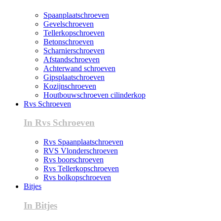
Spaanplaatschroeven
Gevelschroeven
Tellerkopschroeven
Betonschroeven
Scharnierschroeven
Afstandschroeven
Achterwand schroeven
Gipsplaatschroeven
Kozijnschroeven
Houtbouwschroeven cilinderkop
Rvs Schroeven
In Rvs Schroeven
Rvs Spaanplaatschroeven
RVS Vlonderschroeven
Rvs boorschroeven
Rvs Tellerkopschroeven
Rvs bolkopschroeven
Bitjes
In Bitjes