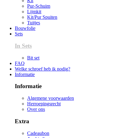
Kit
Pur-Schuim
Lijmkit
Kit/Pur Spuiten
Tuitjes
Bouwfolie
Sets
In Sets
Bit set
FAQ
Welke schroef heb ik nodig?
Informatie
Informatie
Algemene voorwaarden
Herroepingsrecht
Over ons
Extra
Cadeaubon