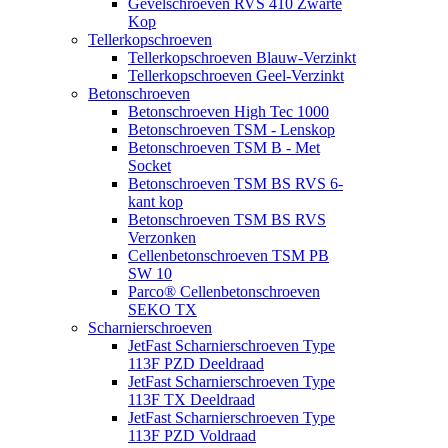
Gevelschroeven RVS 410 Zwarte
Kop
Tellerkopschroeven
Tellerkopschroeven Blauw-Verzinkt
Tellerkopschroeven Geel-Verzinkt
Betonschroeven
Betonschroeven High Tec 1000
Betonschroeven TSM - Lenskop
Betonschroeven TSM B - Met
Socket
Betonschroeven TSM BS RVS 6-
kant kop
Betonschroeven TSM BS RVS
Verzonken
Cellenbetonschroeven TSM PB
SW 10
Parco® Cellenbetonschroeven
SEKO TX
Scharnierschroeven
JetFast Scharnierschroeven Type
113F PZD Deeldraad
JetFast Scharnierschroeven Type
113F TX Deeldraad
JetFast Scharnierschroeven Type
113F PZD Voldraad