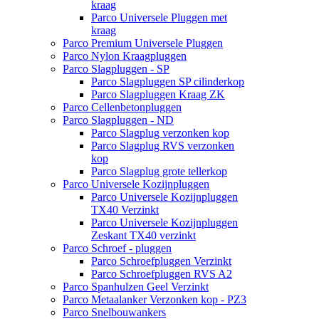
kraag
Parco Universele Pluggen met
kraag
Parco Premium Universele Pluggen
Parco Nylon Kraagpluggen
Parco Slagpluggen - SP
Parco Slagpluggen SP cilinderkop
Parco Slagpluggen Kraag ZK
Parco Cellenbetonpluggen
Parco Slagpluggen - ND
Parco Slagplug verzonken kop
Parco Slagplug RVS verzonken
kop
Parco Slagplug grote tellerkop
Parco Universele Kozijnpluggen
Parco Universele Kozijnpluggen
TX40 Verzinkt
Parco Universele Kozijnpluggen
Zeskant TX40 verzinkt
Parco Schroef - pluggen
Parco Schroefpluggen Verzinkt
Parco Schroefpluggen RVS A2
Parco Spanhulzen Geel Verzinkt
Parco Metaalanker Verzonken kop - PZ3
Parco Snelbouwankers