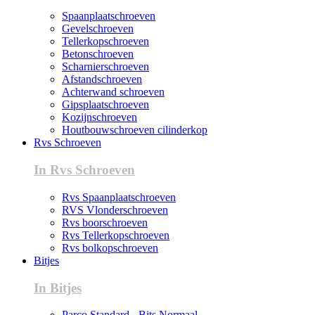
Spaanplaatschroeven
Gevelschroeven
Tellerkopschroeven
Betonschroeven
Scharnierschroeven
Afstandschroeven
Achterwand schroeven
Gipsplaatschroeven
Kozijnschroeven
Houtbouwschroeven cilinderkop
Rvs Schroeven
In Rvs Schroeven
Rvs Spaanplaatschroeven
RVS Vlonderschroeven
Rvs boorschroeven
Rvs Tellerkopschroeven
Rvs bolkopschroeven
Bitjes
In Bitjes
Parco Standard - Bits Normaal