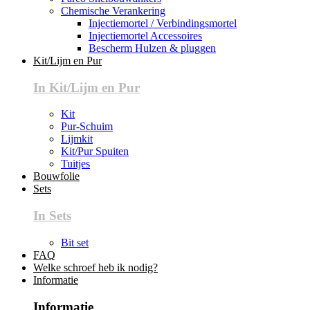
Chemische Verankering
Injectiemortel / Verbindingsmortel
Injectiemortel Accessoires
Bescherm Hulzen & pluggen
Kit/Lijm en Pur
In Kit/Lijm en Pur
Kit
Pur-Schuim
Lijmkit
Kit/Pur Spuiten
Tuitjes
Bouwfolie
Sets
In Sets
Bit set
FAQ
Welke schroef heb ik nodig?
Informatie
Informatie