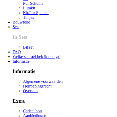
Pur-Schuim
Lijmkit
Kit/Pur Spuiten
Tuitjes
Bouwfolie
Sets
In Sets
Bit set
FAQ
Welke schroef heb ik nodig?
Informatie
Informatie
Algemene voorwaarden
Herroepingsrecht
Over ons
Extra
Cadeaubon
Aanbiedingen