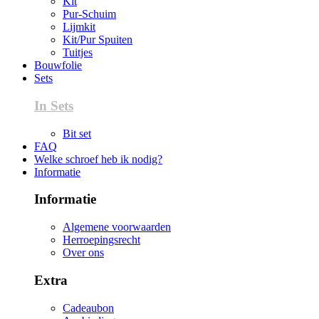
Kit
Pur-Schuim
Lijmkit
Kit/Pur Spuiten
Tuitjes
Bouwfolie
Sets
In Sets
Bit set
FAQ
Welke schroef heb ik nodig?
Informatie
Informatie
Algemene voorwaarden
Herroepingsrecht
Over ons
Extra
Cadeaubon