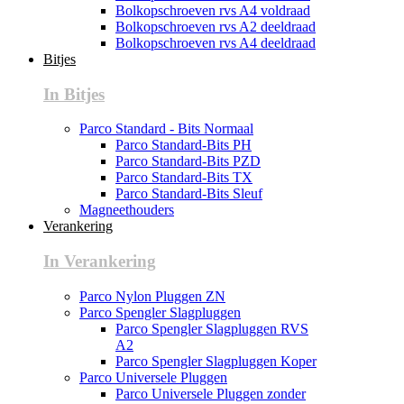
Bolkopschroeven rvs A4 voldraad
Bolkopschroeven rvs A2 deeldraad
Bolkopschroeven rvs A4 deeldraad
Bitjes
In Bitjes
Parco Standard - Bits Normaal
Parco Standard-Bits PH
Parco Standard-Bits PZD
Parco Standard-Bits TX
Parco Standard-Bits Sleuf
Magneethouders
Verankering
In Verankering
Parco Nylon Pluggen ZN
Parco Spengler Slagpluggen
Parco Spengler Slagpluggen RVS
A2
Parco Spengler Slagpluggen Koper
Parco Universele Pluggen
Parco Universele Pluggen zonder