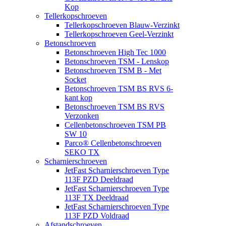
Kop
Tellerkopschroeven
Tellerkopschroeven Blauw-Verzinkt
Tellerkopschroeven Geel-Verzinkt
Betonschroeven
Betonschroeven High Tec 1000
Betonschroeven TSM - Lenskop
Betonschroeven TSM B - Met
Socket
Betonschroeven TSM BS RVS 6-
kant kop
Betonschroeven TSM BS RVS
Verzonken
Cellenbetonschroeven TSM PB
SW 10
Parco® Cellenbetonschroeven
SEKO TX
Scharnierschroeven
JetFast Scharnierschroeven Type
113F PZD Deeldraad
JetFast Scharnierschroeven Type
113F TX Deeldraad
JetFast Scharnierschroeven Type
113F PZD Voldraad
Afstandschroeven