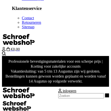
Klantenservice
Contact
Retourneren
Sitemap
€0,00
Zoeken
Professionele bevestigingsmaterialen voor een scherpe prijs |
Korting voor zakelijke accounts
Vakantiesluiting: van 5 t/m 13 Augustus zijn wij gesloten.
Bestellingen kunnen gewoon worden geplaatst en worden vanaf
14 Augutus op volgorde verwerkt.
inloggen
Z