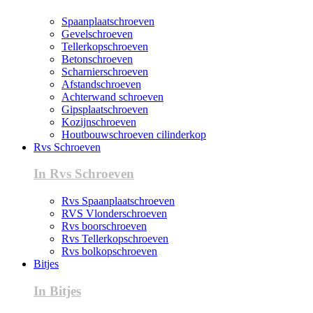
Spaanplaatschroeven
Gevelschroeven
Tellerkopschroeven
Betonschroeven
Scharnierschroeven
Afstandschroeven
Achterwand schroeven
Gipsplaatschroeven
Kozijnschroeven
Houtbouwschroeven cilinderkop
Rvs Schroeven
In Rvs Schroeven
Rvs Spaanplaatschroeven
RVS Vlonderschroeven
Rvs boorschroeven
Rvs Tellerkopschroeven
Rvs bolkopschroeven
Bitjes
In Bitjes