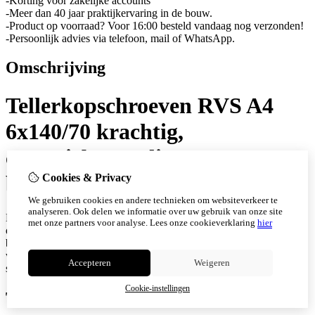
-Korting voor zakelijke accounts
-Meer dan 40 jaar praktijkervaring in de bouw.
-Product op voorraad? Voor 16:00 besteld vandaag nog verzonden!
-Persoonlijk advies via telefoon, mail of WhatsApp.
Omschrijving
Tellerkopschroeven RVS A4
6x140/70 krachtig,
corrosiebestendig en
betrouwbaar
Cookies & Privacy
We gebruiken cookies en andere technieken om websiteverkeer te
analyseren. Ook delen we informatie over uw gebruik van onze site
Met de tellerkopschroeven rvs A4 van Schroefwebshop kies je voor
met onze partners voor analyse.
Lees onze cookieverklaring
hier
de ultieme combinatie van sterkte, duurzaamheid en
betrouwbaarheid. Dankzij meer dan 40 jaar ervaring in de bouw
weten wij precies waar vakmensen behoefte aan hebben, namelijk
Accepteren
Weigeren
schroeven die presteren onder de meest zware omstandigheden.
Cookie-instellingen
Technische gegevens