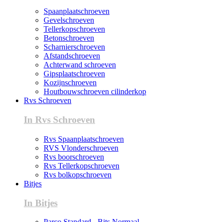
Spaanplaatschroeven
Gevelschroeven
Tellerkopschroeven
Betonschroeven
Scharnierschroeven
Afstandschroeven
Achterwand schroeven
Gipsplaatschroeven
Kozijnschroeven
Houtbouwschroeven cilinderkop
Rvs Schroeven
In Rvs Schroeven
Rvs Spaanplaatschroeven
RVS Vlonderschroeven
Rvs boorschroeven
Rvs Tellerkopschroeven
Rvs bolkopschroeven
Bitjes
In Bitjes
Parco Standard - Bits Normaal