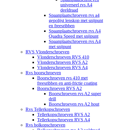
universeel rvs A4
deeldraad
Spaanplaatschroeven rvs a4
gepolijst lenskop met snijpunt
en freesribben
Spaanplaatschroeven rvs A4
Quadra Speed met snijpunt
Spaanplaatschroeven rvs A4
met snijpunt
RVS Vlonderschroeven
Vlonderschroeven RVS 410
Vlonderschroeven RVS A2
Vlonderschroeven RVS A4
Rvs boorschroeven
Boorschroeven rvs 410 met
freesribben en anti-frictie coating
Boorschroeven RVS A2
Boorschroeven rvs A2 super
drill
Boorschroeven rvs A2 hout
Rvs Tellerkopschroeven
Tellerkopschroeven RVS A2
Tellerkopschroeven RVS A4
Rvs bolkopschroeven