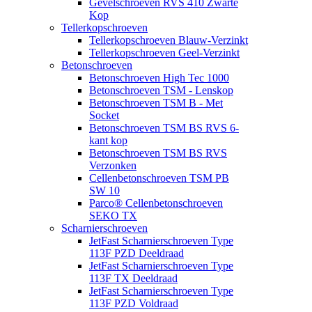
Gevelschroeven RVS 410 Zwarte
Kop
Tellerkopschroeven
Tellerkopschroeven Blauw-Verzinkt
Tellerkopschroeven Geel-Verzinkt
Betonschroeven
Betonschroeven High Tec 1000
Betonschroeven TSM - Lenskop
Betonschroeven TSM B - Met
Socket
Betonschroeven TSM BS RVS 6-
kant kop
Betonschroeven TSM BS RVS
Verzonken
Cellenbetonschroeven TSM PB
SW 10
Parco® Cellenbetonschroeven
SEKO TX
Scharnierschroeven
JetFast Scharnierschroeven Type
113F PZD Deeldraad
JetFast Scharnierschroeven Type
113F TX Deeldraad
JetFast Scharnierschroeven Type
113F PZD Voldraad