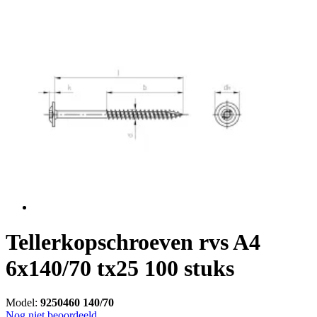
Tellerkopschroeven rvs A4
6x140/70 tx25 100 stuks
Model:
9250460 140/70
Nog niet beoordeeld