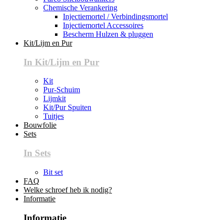
Chemische Verankering
Injectiemortel / Verbindingsmortel
Injectiemortel Accessoires
Bescherm Hulzen & pluggen
Kit/Lijm en Pur
In Kit/Lijm en Pur
Kit
Pur-Schuim
Lijmkit
Kit/Pur Spuiten
Tuitjes
Bouwfolie
Sets
In Sets
Bit set
FAQ
Welke schroef heb ik nodig?
Informatie
Informatie