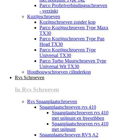
Parco Profielverbindingsschroeven
- verzinkt
Kozijnschroeven
Kozijnschroeven zonder kop
Parco Kozijnschroeven Type Maxx
TX30
Parco Kozijnschroeven Type Pan
Head TX30
Parco Kozijnschroeven Type
Universal TX30
Parco Turbo Muurschroeven Type
Universal Wit TX30
Houtbouwschroeven cilinderkop
Rvs Schroeven
In Rvs Schroeven
Rvs Spaanplaatschroeven
Spaanplaatschroeven rvs 410
Spaanplaatschroeven rvs 410
met snijpunt en freesribben
Spaanplaatschroeven rvs 410
met snijpunt
Spaanplaatschroeven RVS A2