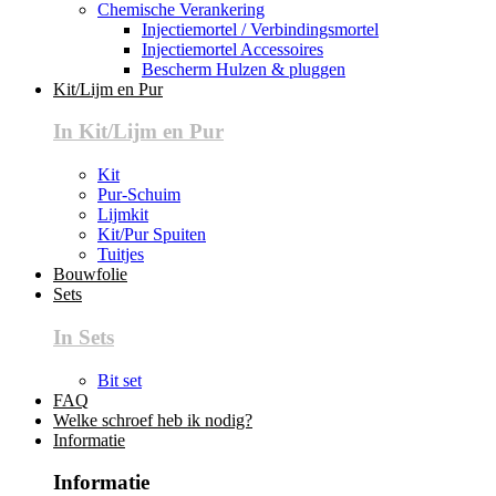
Chemische Verankering
Injectiemortel / Verbindingsmortel
Injectiemortel Accessoires
Bescherm Hulzen & pluggen
Kit/Lijm en Pur
In Kit/Lijm en Pur
Kit
Pur-Schuim
Lijmkit
Kit/Pur Spuiten
Tuitjes
Bouwfolie
Sets
In Sets
Bit set
FAQ
Welke schroef heb ik nodig?
Informatie
Informatie