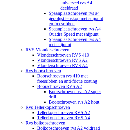
universeel rvs A4
deeldraad
Spaanplaatschroeven rvs a4
gepolijst lenskop met snijpunt
en freesribben
Spaanplaatschroeven rvs A4
Quadra Speed met snijpunt
Spaanplaatschroeven rvs A4
met snijpunt
RVS Vlonderschroeven
Vlonderschroeven RVS 410
Vlonderschroeven RVS A2
Vlonderschroeven RVS A4
Rvs boorschroeven
Boorschroeven rvs 410 met
freesribben en anti-frictie coating
Boorschroeven RVS A2
Boorschroeven rvs A2 super
drill
Boorschroeven rvs A2 hout
Rvs Tellerkopschroeven
Tellerkopschroeven RVS A2
Tellerkopschroeven RVS A4
Rvs bolkopschroeven
Bolkopschroeven rvs A2 voldraad