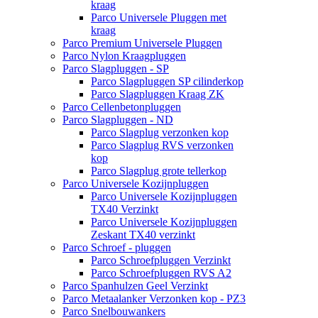
kraag
Parco Universele Pluggen met
kraag
Parco Premium Universele Pluggen
Parco Nylon Kraagpluggen
Parco Slagpluggen - SP
Parco Slagpluggen SP cilinderkop
Parco Slagpluggen Kraag ZK
Parco Cellenbetonpluggen
Parco Slagpluggen - ND
Parco Slagplug verzonken kop
Parco Slagplug RVS verzonken
kop
Parco Slagplug grote tellerkop
Parco Universele Kozijnpluggen
Parco Universele Kozijnpluggen
TX40 Verzinkt
Parco Universele Kozijnpluggen
Zeskant TX40 verzinkt
Parco Schroef - pluggen
Parco Schroefpluggen Verzinkt
Parco Schroefpluggen RVS A2
Parco Spanhulzen Geel Verzinkt
Parco Metaalanker Verzonken kop - PZ3
Parco Snelbouwankers