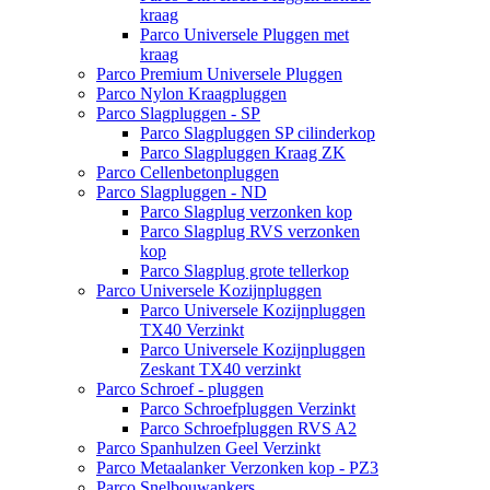
kraag
Parco Universele Pluggen met
kraag
Parco Premium Universele Pluggen
Parco Nylon Kraagpluggen
Parco Slagpluggen - SP
Parco Slagpluggen SP cilinderkop
Parco Slagpluggen Kraag ZK
Parco Cellenbetonpluggen
Parco Slagpluggen - ND
Parco Slagplug verzonken kop
Parco Slagplug RVS verzonken
kop
Parco Slagplug grote tellerkop
Parco Universele Kozijnpluggen
Parco Universele Kozijnpluggen
TX40 Verzinkt
Parco Universele Kozijnpluggen
Zeskant TX40 verzinkt
Parco Schroef - pluggen
Parco Schroefpluggen Verzinkt
Parco Schroefpluggen RVS A2
Parco Spanhulzen Geel Verzinkt
Parco Metaalanker Verzonken kop - PZ3
Parco Snelbouwankers