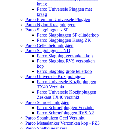
kraag
Parco Universele Pluggen met
kraag
Parco Premium Universele Pluggen
Parco Nylon Kraagpluggen
Parco Slagpluggen - SP
Parco Slagpluggen SP cilinderkop
Parco Slagpluggen Kraag ZK
Parco Cellenbetonpluggen
Parco Slagpluggen - ND
Parco Slagplug verzonken kop
Parco Slagplug RVS verzonken
kop
Parco Slagplug grote tellerkop
Parco Universele Kozijnpluggen
Parco Universele Kozijnpluggen
TX40 Verzinkt
Parco Universele Kozijnpluggen
Zeskant TX40 verzinkt
Parco Schroef - pluggen
Parco Schroefpluggen Verzinkt
Parco Schroefpluggen RVS A2
Parco Spanhulzen Geel Verzinkt
Parco Metaalanker Verzonken kop - PZ3
Parco Snelbouwankers