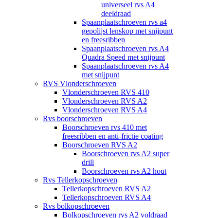
universeel rvs A4
deeldraad
Spaanplaatschroeven rvs a4
gepolijst lenskop met snijpunt
en freesribben
Spaanplaatschroeven rvs A4
Quadra Speed met snijpunt
Spaanplaatschroeven rvs A4
met snijpunt
RVS Vlonderschroeven
Vlonderschroeven RVS 410
Vlonderschroeven RVS A2
Vlonderschroeven RVS A4
Rvs boorschroeven
Boorschroeven rvs 410 met
freesribben en anti-frictie coating
Boorschroeven RVS A2
Boorschroeven rvs A2 super
drill
Boorschroeven rvs A2 hout
Rvs Tellerkopschroeven
Tellerkopschroeven RVS A2
Tellerkopschroeven RVS A4
Rvs bolkopschroeven
Bolkopschroeven rvs A2 voldraad