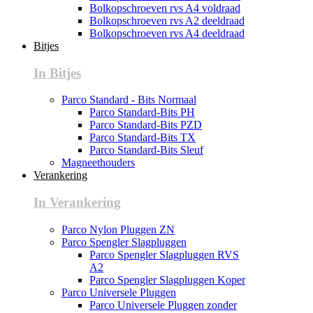
Bolkopschroeven rvs A4 voldraad
Bolkopschroeven rvs A2 deeldraad
Bolkopschroeven rvs A4 deeldraad
Bitjes
In Bitjes
Parco Standard - Bits Normaal
Parco Standard-Bits PH
Parco Standard-Bits PZD
Parco Standard-Bits TX
Parco Standard-Bits Sleuf
Magneethouders
Verankering
In Verankering
Parco Nylon Pluggen ZN
Parco Spengler Slagpluggen
Parco Spengler Slagpluggen RVS
A2
Parco Spengler Slagpluggen Koper
Parco Universele Pluggen
Parco Universele Pluggen zonder