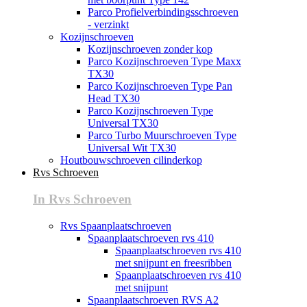
Parco Profielverbindingsschroeven
- verzinkt
Kozijnschroeven
Kozijnschroeven zonder kop
Parco Kozijnschroeven Type Maxx
TX30
Parco Kozijnschroeven Type Pan
Head TX30
Parco Kozijnschroeven Type
Universal TX30
Parco Turbo Muurschroeven Type
Universal Wit TX30
Houtbouwschroeven cilinderkop
Rvs Schroeven
In Rvs Schroeven
Rvs Spaanplaatschroeven
Spaanplaatschroeven rvs 410
Spaanplaatschroeven rvs 410
met snijpunt en freesribben
Spaanplaatschroeven rvs 410
met snijpunt
Spaanplaatschroeven RVS A2