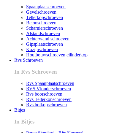
Spaanplaatschroeven
Gevelschroeven
Tellerkopschroeven
Betonschroeven
Scharnierschroeven
Afstandschroeven
Achterwand schroeven
Gipsplaatschroeven
Kozijnschroeven
Houtbouwschroeven cilinderkop
Rvs Schroeven
In Rvs Schroeven
Rvs Spaanplaatschroeven
RVS Vlonderschroeven
Rvs boorschroeven
Rvs Tellerkopschroeven
Rvs bolkopschroeven
Bitjes
In Bitjes
Parco Standard - Bits Normaal