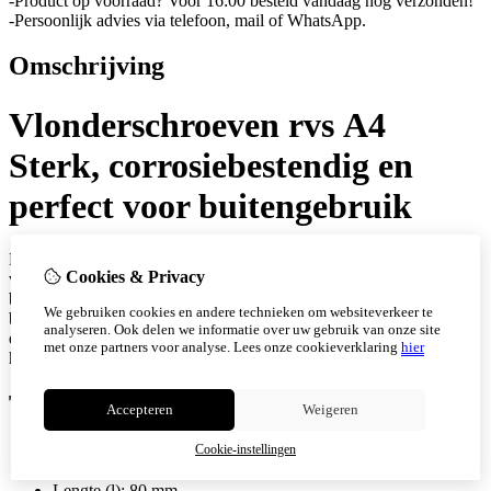
-Product op voorraad? Voor 16:00 besteld vandaag nog verzonden!
-Persoonlijk advies via telefoon, mail of WhatsApp.
Omschrijving
Vlonderschroeven rvs A4
Sterk, corrosiebestendig en
perfect voor buitengebruik
De vlonderschroeven rvs A4 van Schroefwebshop zijn ontwikkeld
Cookies & Privacy
voor wie alleen genoegen neemt met de hoogste kwaliteit in
buitenbevestigingen. Met meer dan 40 jaar praktijkervaring in de
We gebruiken cookies en andere technieken om websiteverkeer te
bouw leveren wij schroeven die uitblinken in duurzaamheid, kracht
analyseren. Ook delen we informatie over uw gebruik van onze site
en gebruiksgemak welke ideaal zijn voor vlonders, terrassen en
met onze partners voor analyse.
Lees onze cookieverklaring
hier
houten constructies die bestand moeten zijn tegen weer en wind.\
Technische gegevens
Accepteren
Weigeren
Cookie-instellingen
Aantal Stuks: 100
Diameter (d): 5 mm
Lengte (l): 80 mm