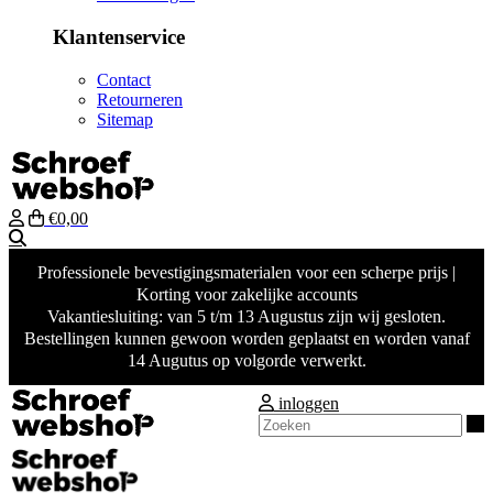
Klantenservice
Contact
Retourneren
Sitemap
€0,00
Zoeken
Professionele bevestigingsmaterialen voor een scherpe prijs |
Korting voor zakelijke accounts
Vakantiesluiting: van 5 t/m 13 Augustus zijn wij gesloten.
Bestellingen kunnen gewoon worden geplaatst en worden vanaf
14 Augutus op volgorde verwerkt.
inloggen
Z