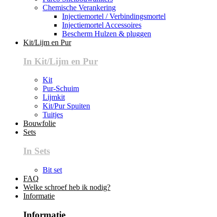
Chemische Verankering
Injectiemortel / Verbindingsmortel
Injectiemortel Accessoires
Bescherm Hulzen & pluggen
Kit/Lijm en Pur
In Kit/Lijm en Pur
Kit
Pur-Schuim
Lijmkit
Kit/Pur Spuiten
Tuitjes
Bouwfolie
Sets
In Sets
Bit set
FAQ
Welke schroef heb ik nodig?
Informatie
Informatie