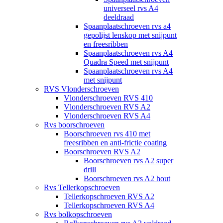
universeel rvs A4
deeldraad
Spaanplaatschroeven rvs a4
gepolijst lenskop met snijpunt
en freesribben
Spaanplaatschroeven rvs A4
Quadra Speed met snijpunt
Spaanplaatschroeven rvs A4
met snijpunt
RVS Vlonderschroeven
Vlonderschroeven RVS 410
Vlonderschroeven RVS A2
Vlonderschroeven RVS A4
Rvs boorschroeven
Boorschroeven rvs 410 met
freesribben en anti-frictie coating
Boorschroeven RVS A2
Boorschroeven rvs A2 super
drill
Boorschroeven rvs A2 hout
Rvs Tellerkopschroeven
Tellerkopschroeven RVS A2
Tellerkopschroeven RVS A4
Rvs bolkopschroeven