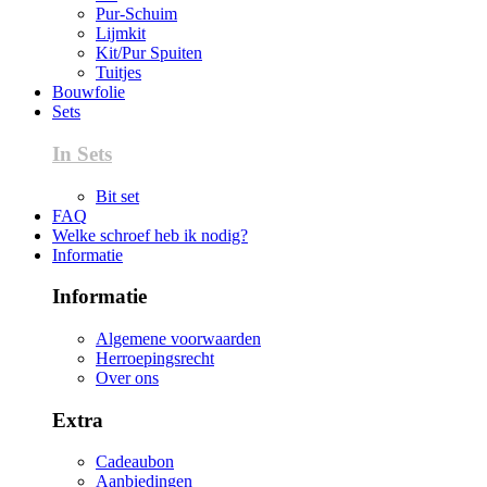
Pur-Schuim
Lijmkit
Kit/Pur Spuiten
Tuitjes
Bouwfolie
Sets
In Sets
Bit set
FAQ
Welke schroef heb ik nodig?
Informatie
Informatie
Algemene voorwaarden
Herroepingsrecht
Over ons
Extra
Cadeaubon
Aanbiedingen