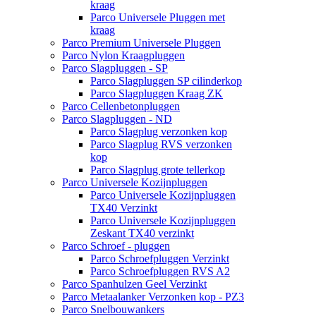
kraag
Parco Universele Pluggen met
kraag
Parco Premium Universele Pluggen
Parco Nylon Kraagpluggen
Parco Slagpluggen - SP
Parco Slagpluggen SP cilinderkop
Parco Slagpluggen Kraag ZK
Parco Cellenbetonpluggen
Parco Slagpluggen - ND
Parco Slagplug verzonken kop
Parco Slagplug RVS verzonken
kop
Parco Slagplug grote tellerkop
Parco Universele Kozijnpluggen
Parco Universele Kozijnpluggen
TX40 Verzinkt
Parco Universele Kozijnpluggen
Zeskant TX40 verzinkt
Parco Schroef - pluggen
Parco Schroefpluggen Verzinkt
Parco Schroefpluggen RVS A2
Parco Spanhulzen Geel Verzinkt
Parco Metaalanker Verzonken kop - PZ3
Parco Snelbouwankers