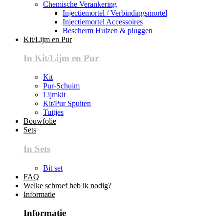
Chemische Verankering
Injectiemortel / Verbindingsmortel
Injectiemortel Accessoires
Bescherm Hulzen & pluggen
Kit/Lijm en Pur
In Kit/Lijm en Pur
Kit
Pur-Schuim
Lijmkit
Kit/Pur Spuiten
Tuitjes
Bouwfolie
Sets
In Sets
Bit set
FAQ
Welke schroef heb ik nodig?
Informatie
Informatie