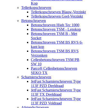
Kop
Tellerkopschroeven
Tellerkopschroeven Blauw-Verzinkt
Tellerkopschroeven Geel-Verzinkt
Betonschroeven
Betonschroeven High Tec 1000
Betonschroeven TSM - Lenskop
Betonschroeven TSM B - Met
Socket
Betonschroeven TSM BS RVS 6-
kant kop
Betonschroeven TSM BS RVS
Verzonken
Cellenbetonschroeven TSM PB
SW 10
Parco® Cellenbetonschroeven
SEKO TX
Scharnierschroeven
JetFast Scharnierschroeven Type
113F PZD Deeldraad
JetFast Scharnierschroeven Type
113F TX Deeldraad
JetFast Scharnierschroeven Type
113F PZD Voldraad
Afstandschroeven