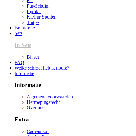
Kit
Pur-Schuim
Lijmkit
Kit/Pur Spuiten
Tuitjes
Bouwfolie
Sets
In Sets
Bit set
FAQ
Welke schroef heb ik nodig?
Informatie
Informatie
Algemene voorwaarden
Herroepingsrecht
Over ons
Extra
Cadeaubon