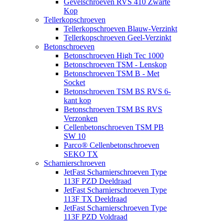
Gevelschroeven RVS 410 Zwarte
Kop
Tellerkopschroeven
Tellerkopschroeven Blauw-Verzinkt
Tellerkopschroeven Geel-Verzinkt
Betonschroeven
Betonschroeven High Tec 1000
Betonschroeven TSM - Lenskop
Betonschroeven TSM B - Met
Socket
Betonschroeven TSM BS RVS 6-
kant kop
Betonschroeven TSM BS RVS
Verzonken
Cellenbetonschroeven TSM PB
SW 10
Parco® Cellenbetonschroeven
SEKO TX
Scharnierschroeven
JetFast Scharnierschroeven Type
113F PZD Deeldraad
JetFast Scharnierschroeven Type
113F TX Deeldraad
JetFast Scharnierschroeven Type
113F PZD Voldraad