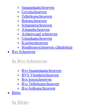
Spaanplaatschroeven
Gevelschroeven
Tellerkopschroeven
Betonschroeven
Scharnierschroeven
Afstandschroeven
Achterwand schroeven
Gipsplaatschroeven
Kozijnschroeven
Houtbouwschroeven cilinderkop
Rvs Schroeven
In Rvs Schroeven
Rvs Spaanplaatschroeven
RVS Vlonderschroeven
Rvs boorschroeven
Rvs Tellerkopschroeven
Rvs bolkopschroeven
Bitjes
In Bitjes