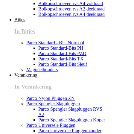
Bolkopschroeven rvs A4 voldraad
Bolkopschroeven rvs A2 deeldraad
Bolkopschroeven rvs A4 deeldraad
Bitjes
In Bitjes
Parco Standard - Bits Normaal
Parco Standard-Bits PH
Parco Standard-Bits PZD
Parco Standard-Bits TX
Parco Standard-Bits Sleuf
Magneethouders
Verankering
In Verankering
Parco Nylon Pluggen ZN
Parco Spengler Slagpluggen
Parco Spengler Slagpluggen RVS
A2
Parco Spengler Slagpluggen Koper
Parco Universele Pluggen
Parco Universele Pluggen zonder