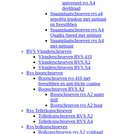
universeel rvs A4
deeldraad
Spaanplaatschroeven rvs a4
gepolijst lenskop met snijpunt
en freesribben
Spaanplaatschroeven rvs A4
Quadra Speed met snijpunt
Spaanplaatschroeven rvs A4
met snijpunt
RVS Vlonderschroeven
Vlonderschroeven RVS 410
Vlonderschroeven RVS A2
Vlonderschroeven RVS A4
Rvs boorschroeven
Boorschroeven rvs 410 met
freesribben en anti-frictie coating
Boorschroeven RVS A2
Boorschroeven rvs A2 super
drill
Boorschroeven rvs A2 hout
Rvs Tellerkopschroeven
Tellerkopschroeven RVS A2
Tellerkopschroeven RVS A4
Rvs bolkopschroeven
Bolkopschroeven rvs A2 voldraad