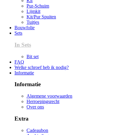
Kit
Pur-Schuim
Lijmkit
Kit/Pur Spuiten
Tuitjes
Bouwfolie
Sets
In Sets
Bit set
FAQ
Welke schroef heb ik nodig?
Informatie
Informatie
Algemene voorwaarden
Herroepingsrecht
Over ons
Extra
Cadeaubon