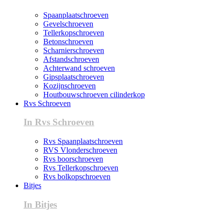
Spaanplaatschroeven
Gevelschroeven
Tellerkopschroeven
Betonschroeven
Scharnierschroeven
Afstandschroeven
Achterwand schroeven
Gipsplaatschroeven
Kozijnschroeven
Houtbouwschroeven cilinderkop
Rvs Schroeven
In Rvs Schroeven
Rvs Spaanplaatschroeven
RVS Vlonderschroeven
Rvs boorschroeven
Rvs Tellerkopschroeven
Rvs bolkopschroeven
Bitjes
In Bitjes