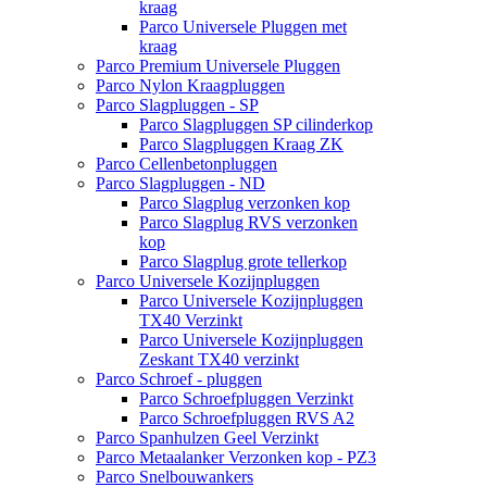
kraag
Parco Universele Pluggen met
kraag
Parco Premium Universele Pluggen
Parco Nylon Kraagpluggen
Parco Slagpluggen - SP
Parco Slagpluggen SP cilinderkop
Parco Slagpluggen Kraag ZK
Parco Cellenbetonpluggen
Parco Slagpluggen - ND
Parco Slagplug verzonken kop
Parco Slagplug RVS verzonken
kop
Parco Slagplug grote tellerkop
Parco Universele Kozijnpluggen
Parco Universele Kozijnpluggen
TX40 Verzinkt
Parco Universele Kozijnpluggen
Zeskant TX40 verzinkt
Parco Schroef - pluggen
Parco Schroefpluggen Verzinkt
Parco Schroefpluggen RVS A2
Parco Spanhulzen Geel Verzinkt
Parco Metaalanker Verzonken kop - PZ3
Parco Snelbouwankers