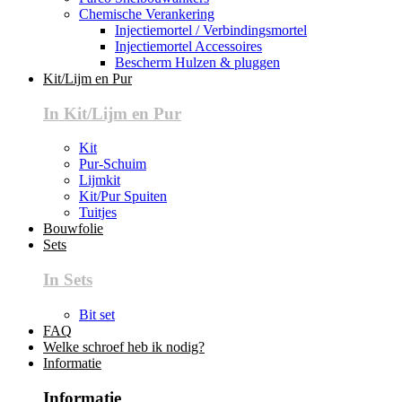
Chemische Verankering
Injectiemortel / Verbindingsmortel
Injectiemortel Accessoires
Bescherm Hulzen & pluggen
Kit/Lijm en Pur
In Kit/Lijm en Pur
Kit
Pur-Schuim
Lijmkit
Kit/Pur Spuiten
Tuitjes
Bouwfolie
Sets
In Sets
Bit set
FAQ
Welke schroef heb ik nodig?
Informatie
Informatie