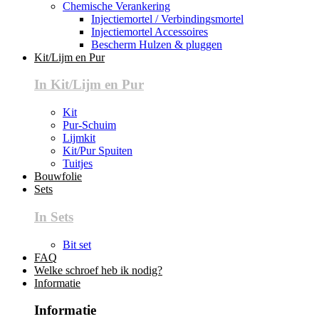
Chemische Verankering
Injectiemortel / Verbindingsmortel
Injectiemortel Accessoires
Bescherm Hulzen & pluggen
Kit/Lijm en Pur
In Kit/Lijm en Pur
Kit
Pur-Schuim
Lijmkit
Kit/Pur Spuiten
Tuitjes
Bouwfolie
Sets
In Sets
Bit set
FAQ
Welke schroef heb ik nodig?
Informatie
Informatie