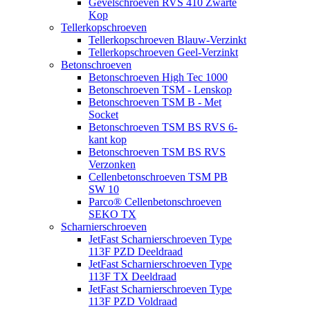
Gevelschroeven RVS 410 Zwarte
Kop
Tellerkopschroeven
Tellerkopschroeven Blauw-Verzinkt
Tellerkopschroeven Geel-Verzinkt
Betonschroeven
Betonschroeven High Tec 1000
Betonschroeven TSM - Lenskop
Betonschroeven TSM B - Met
Socket
Betonschroeven TSM BS RVS 6-
kant kop
Betonschroeven TSM BS RVS
Verzonken
Cellenbetonschroeven TSM PB
SW 10
Parco® Cellenbetonschroeven
SEKO TX
Scharnierschroeven
JetFast Scharnierschroeven Type
113F PZD Deeldraad
JetFast Scharnierschroeven Type
113F TX Deeldraad
JetFast Scharnierschroeven Type
113F PZD Voldraad