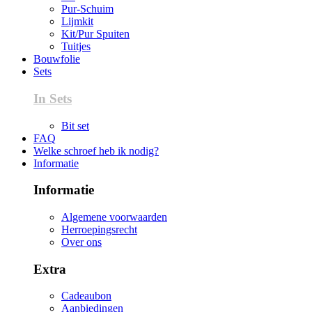
Pur-Schuim
Lijmkit
Kit/Pur Spuiten
Tuitjes
Bouwfolie
Sets
In Sets
Bit set
FAQ
Welke schroef heb ik nodig?
Informatie
Informatie
Algemene voorwaarden
Herroepingsrecht
Over ons
Extra
Cadeaubon
Aanbiedingen