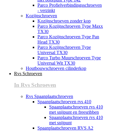
Parco Profielverbindingsschroeven
- verzinkt
Kozijnschroeven
Kozijnschroeven zonder kop
Parco Kozijnschroeven Type Maxx
TX30
Parco Kozijnschroeven Type Pan
Head TX30
Parco Kozijnschroeven Type
Universal TX30
Parco Turbo Muurschroeven Type
Universal Wit TX30
Houtbouwschroeven cilinderkop
Rvs Schroeven
In Rvs Schroeven
Rvs Spaanplaatschroeven
Spaanplaatschroeven rvs 410
Spaanplaatschroeven rvs 410
met snijpunt en freesribben
Spaanplaatschroeven rvs 410
met snijpunt
Spaanplaatschroeven RVS A2