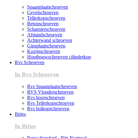
Spaanplaatschroeven
Gevelschroeven
Tellerkopschroeven
Betonschroeven
Scharnierschroeven
Afstandschroeven
Achterwand schroeven
Gipsplaatschroeven
Kozijnschroeven
Houtbouwschroeven cilinderkop
Rvs Schroeven
In Rvs Schroeven
Rvs Spaanplaatschroeven
RVS Vlonderschroeven
Rvs boorschroeven
Rvs Tellerkopschroeven
Rvs bolkopschroeven
Bitjes
In Bitjes
Parco Standard - Bits Normaal