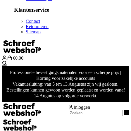
Klantenservice
Contact
Retourneren
Sitemap
€0,00
Zoeken
Professionele bevestigingsmaterialen voor een scherpe prijs |
Korting voor zakelijke accounts
Vakantiesluiting: van 5 t/m 13 Augustus zijn wij gesloten.
Bestellingen kunnen gewoon worden geplaatst en worden vanaf
14 Augutus op volgorde verwerkt.
inloggen
Z