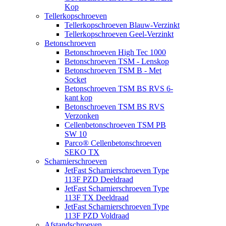
Kop
Tellerkopschroeven
Tellerkopschroeven Blauw-Verzinkt
Tellerkopschroeven Geel-Verzinkt
Betonschroeven
Betonschroeven High Tec 1000
Betonschroeven TSM - Lenskop
Betonschroeven TSM B - Met
Socket
Betonschroeven TSM BS RVS 6-
kant kop
Betonschroeven TSM BS RVS
Verzonken
Cellenbetonschroeven TSM PB
SW 10
Parco® Cellenbetonschroeven
SEKO TX
Scharnierschroeven
JetFast Scharnierschroeven Type
113F PZD Deeldraad
JetFast Scharnierschroeven Type
113F TX Deeldraad
JetFast Scharnierschroeven Type
113F PZD Voldraad
Afstandschroeven