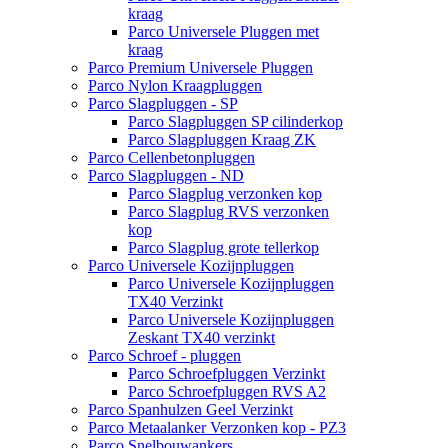
kraag
Parco Universele Pluggen met
kraag
Parco Premium Universele Pluggen
Parco Nylon Kraagpluggen
Parco Slagpluggen - SP
Parco Slagpluggen SP cilinderkop
Parco Slagpluggen Kraag ZK
Parco Cellenbetonpluggen
Parco Slagpluggen - ND
Parco Slagplug verzonken kop
Parco Slagplug RVS verzonken
kop
Parco Slagplug grote tellerkop
Parco Universele Kozijnpluggen
Parco Universele Kozijnpluggen
TX40 Verzinkt
Parco Universele Kozijnpluggen
Zeskant TX40 verzinkt
Parco Schroef - pluggen
Parco Schroefpluggen Verzinkt
Parco Schroefpluggen RVS A2
Parco Spanhulzen Geel Verzinkt
Parco Metaalanker Verzonken kop - PZ3
Parco Snelbouwankers