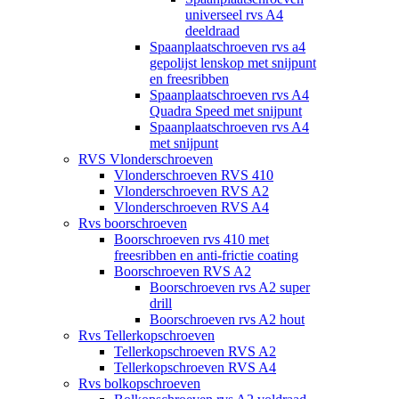
universeel rvs A4
deeldraad
Spaanplaatschroeven rvs a4
gepolijst lenskop met snijpunt
en freesribben
Spaanplaatschroeven rvs A4
Quadra Speed met snijpunt
Spaanplaatschroeven rvs A4
met snijpunt
RVS Vlonderschroeven
Vlonderschroeven RVS 410
Vlonderschroeven RVS A2
Vlonderschroeven RVS A4
Rvs boorschroeven
Boorschroeven rvs 410 met
freesribben en anti-frictie coating
Boorschroeven RVS A2
Boorschroeven rvs A2 super
drill
Boorschroeven rvs A2 hout
Rvs Tellerkopschroeven
Tellerkopschroeven RVS A2
Tellerkopschroeven RVS A4
Rvs bolkopschroeven