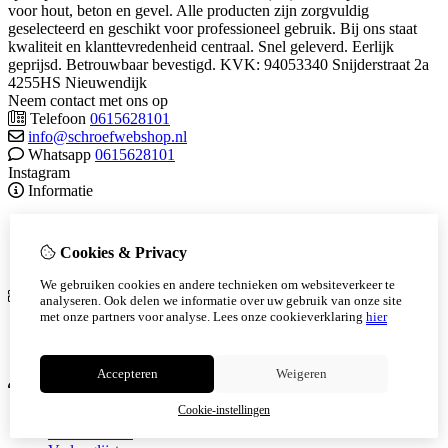
voor hout, beton en gevel. Alle producten zijn zorgvuldig
geselecteerd en geschikt voor professioneel gebruik. Bij ons staat
kwaliteit en klanttevredenheid centraal. Snel geleverd. Eerlijk
geprijsd. Betrouwbaar bevestigd. KVK: 94053340 Snijderstraat 2a
4255HS Nieuwendijk
Neem contact met ons op
Telefoon
0615628101
info@schroefwebshop.nl
Whatsapp
0615628101
Instagram
Informatie
Algemene voorwaarden
Herroepingsrecht
Cookies & Privacy
Over ons
We gebruiken cookies en andere technieken om websiteverkeer te
Extra
analyseren. Ook delen we informatie over uw gebruik van onze site
met onze partners voor analyse.
Lees onze cookieverklaring
hier
Cadeaubon
Aanbiedingen
Accepteren
Weigeren
Mijn account
Cookie-instellingen
Inloggen
Bestelhistorie