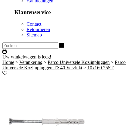
Aanbiedingen
Klantenservice
Contact
Retourneren
Sitemap
Zoeken
Uw winkelwagen is leeg!
Home
>
Verankering
>
Parco Universele Kozijnpluggen
>
Parco
Universele Kozijnpluggen TX40 Verzinkt
>
10x160 25ST