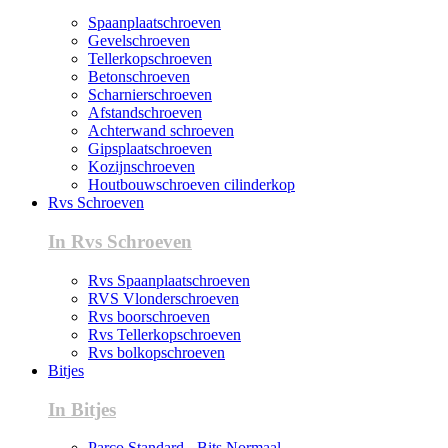
Spaanplaatschroeven
Gevelschroeven
Tellerkopschroeven
Betonschroeven
Scharnierschroeven
Afstandschroeven
Achterwand schroeven
Gipsplaatschroeven
Kozijnschroeven
Houtbouwschroeven cilinderkop
Rvs Schroeven
In Rvs Schroeven
Rvs Spaanplaatschroeven
RVS Vlonderschroeven
Rvs boorschroeven
Rvs Tellerkopschroeven
Rvs bolkopschroeven
Bitjes
In Bitjes
Parco Standard - Bits Normaal