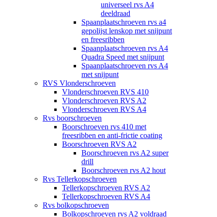
universeel rvs A4
deeldraad
Spaanplaatschroeven rvs a4
gepolijst lenskop met snijpunt
en freesribben
Spaanplaatschroeven rvs A4
Quadra Speed met snijpunt
Spaanplaatschroeven rvs A4
met snijpunt
RVS Vlonderschroeven
Vlonderschroeven RVS 410
Vlonderschroeven RVS A2
Vlonderschroeven RVS A4
Rvs boorschroeven
Boorschroeven rvs 410 met
freesribben en anti-frictie coating
Boorschroeven RVS A2
Boorschroeven rvs A2 super
drill
Boorschroeven rvs A2 hout
Rvs Tellerkopschroeven
Tellerkopschroeven RVS A2
Tellerkopschroeven RVS A4
Rvs bolkopschroeven
Bolkopschroeven rvs A2 voldraad