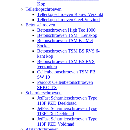
Kop
Tellerkopschroeven
Tellerkopschroeven Blauw-Verzinkt
Tellerkopschroeven Geel-Verzinkt
Betonschroeven
Betonschroeven High Tec 1000
Betonschroeven TSM - Lenskop
Betonschroeven TSM B - Met
Socket
Betonschroeven TSM BS RVS 6-
kant kop
Betonschroeven TSM BS RVS
Verzonken
Cellenbetonschroeven TSM PB
SW 10
Parco® Cellenbetonschroeven
SEKO TX
Scharnierschroeven
JetFast Scharnierschroeven Type
113F PZD Deeldraad
JetFast Scharnierschroeven Type
113F TX Deeldraad
JetFast Scharnierschroeven Type
113F PZD Voldraad
Afstandschroeven