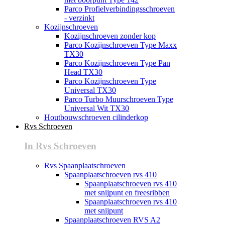
Parco Profielverbindingsschroeven
- verzinkt
Kozijnschroeven
Kozijnschroeven zonder kop
Parco Kozijnschroeven Type Maxx
TX30
Parco Kozijnschroeven Type Pan
Head TX30
Parco Kozijnschroeven Type
Universal TX30
Parco Turbo Muurschroeven Type
Universal Wit TX30
Houtbouwschroeven cilinderkop
Rvs Schroeven
In Rvs Schroeven
Rvs Spaanplaatschroeven
Spaanplaatschroeven rvs 410
Spaanplaatschroeven rvs 410
met snijpunt en freesribben
Spaanplaatschroeven rvs 410
met snijpunt
Spaanplaatschroeven RVS A2