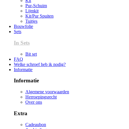
Kit
Pur-Schuim
Lijmkit
Kit/Pur Spuiten
Tuitjes
Bouwfolie
Sets
In Sets
Bit set
FAQ
Welke schroef heb ik nodig?
Informatie
Informatie
Algemene voorwaarden
Herroepingsrecht
Over ons
Extra
Cadeaubon