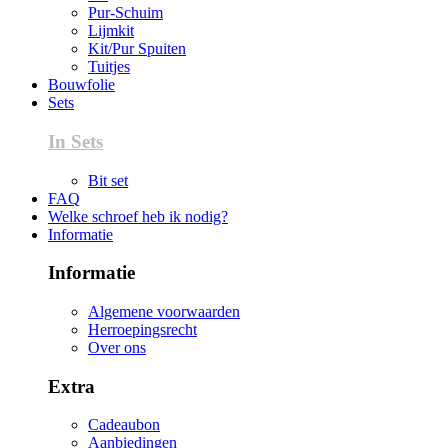
Pur-Schuim
Lijmkit
Kit/Pur Spuiten
Tuitjes
Bouwfolie
Sets
In Sets
Bit set
FAQ
Welke schroef heb ik nodig?
Informatie
Informatie
Algemene voorwaarden
Herroepingsrecht
Over ons
Extra
Cadeaubon
Aanbiedingen