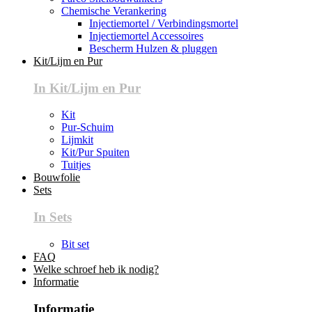
Chemische Verankering
Injectiemortel / Verbindingsmortel
Injectiemortel Accessoires
Bescherm Hulzen & pluggen
Kit/Lijm en Pur
In Kit/Lijm en Pur
Kit
Pur-Schuim
Lijmkit
Kit/Pur Spuiten
Tuitjes
Bouwfolie
Sets
In Sets
Bit set
FAQ
Welke schroef heb ik nodig?
Informatie
Informatie