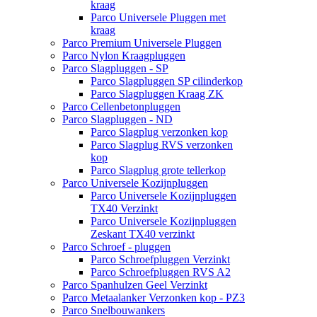
kraag
Parco Universele Pluggen met
kraag
Parco Premium Universele Pluggen
Parco Nylon Kraagpluggen
Parco Slagpluggen - SP
Parco Slagpluggen SP cilinderkop
Parco Slagpluggen Kraag ZK
Parco Cellenbetonpluggen
Parco Slagpluggen - ND
Parco Slagplug verzonken kop
Parco Slagplug RVS verzonken
kop
Parco Slagplug grote tellerkop
Parco Universele Kozijnpluggen
Parco Universele Kozijnpluggen
TX40 Verzinkt
Parco Universele Kozijnpluggen
Zeskant TX40 verzinkt
Parco Schroef - pluggen
Parco Schroefpluggen Verzinkt
Parco Schroefpluggen RVS A2
Parco Spanhulzen Geel Verzinkt
Parco Metaalanker Verzonken kop - PZ3
Parco Snelbouwankers