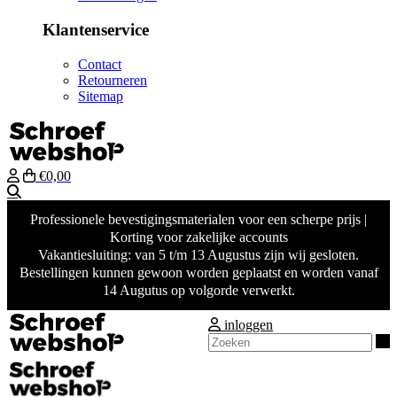
Klantenservice
Contact
Retourneren
Sitemap
€0,00
Zoeken
Professionele bevestigingsmaterialen voor een scherpe prijs |
Korting voor zakelijke accounts
Vakantiesluiting: van 5 t/m 13 Augustus zijn wij gesloten.
Bestellingen kunnen gewoon worden geplaatst en worden vanaf
14 Augutus op volgorde verwerkt.
inloggen
Z