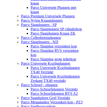
kraag
Parco Universele Pluggen met
kraag
Parco Premium Universele Pluggen
Parco Nylon Kraagpluggen
Parco Slagpluggen - SP
Parco Slagpluggen SP cilinderkop
Parco Slagpluggen Kraag ZK
Parco Cellenbetonpluggen
Parco Slagpluggen - ND
Parco Slagplug verzonken kop
Parco Slagplug RVS verzonken
kop
Parco Slagplug grote tellerkop
Parco Universele Kozijnpluggen
Parco Universele Kozijnpluggen
TX40 Verzinkt
Parco Universele Kozijnpluggen
Zeskant TX40 verzinkt
Parco Schroef - pluggen
Parco Schroefpluggen Verzinkt
Parco Schroefpluggen RVS A2
Parco Spanhulzen Geel Verzinkt
Parco Metaalanker Verzonken kop - PZ3
Parco Snelbouwankers