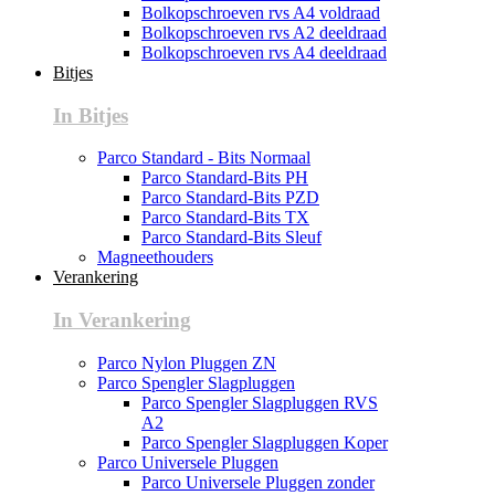
Bolkopschroeven rvs A4 voldraad
Bolkopschroeven rvs A2 deeldraad
Bolkopschroeven rvs A4 deeldraad
Bitjes
In Bitjes
Parco Standard - Bits Normaal
Parco Standard-Bits PH
Parco Standard-Bits PZD
Parco Standard-Bits TX
Parco Standard-Bits Sleuf
Magneethouders
Verankering
In Verankering
Parco Nylon Pluggen ZN
Parco Spengler Slagpluggen
Parco Spengler Slagpluggen RVS
A2
Parco Spengler Slagpluggen Koper
Parco Universele Pluggen
Parco Universele Pluggen zonder