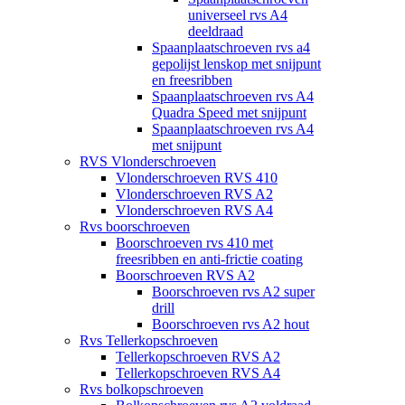
universeel rvs A4
deeldraad
Spaanplaatschroeven rvs a4
gepolijst lenskop met snijpunt
en freesribben
Spaanplaatschroeven rvs A4
Quadra Speed met snijpunt
Spaanplaatschroeven rvs A4
met snijpunt
RVS Vlonderschroeven
Vlonderschroeven RVS 410
Vlonderschroeven RVS A2
Vlonderschroeven RVS A4
Rvs boorschroeven
Boorschroeven rvs 410 met
freesribben en anti-frictie coating
Boorschroeven RVS A2
Boorschroeven rvs A2 super
drill
Boorschroeven rvs A2 hout
Rvs Tellerkopschroeven
Tellerkopschroeven RVS A2
Tellerkopschroeven RVS A4
Rvs bolkopschroeven