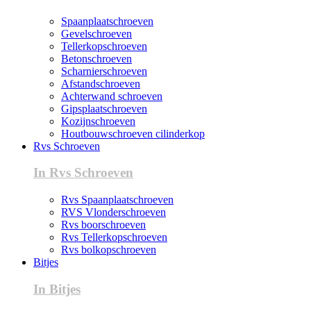
Spaanplaatschroeven
Gevelschroeven
Tellerkopschroeven
Betonschroeven
Scharnierschroeven
Afstandschroeven
Achterwand schroeven
Gipsplaatschroeven
Kozijnschroeven
Houtbouwschroeven cilinderkop
Rvs Schroeven
In Rvs Schroeven
Rvs Spaanplaatschroeven
RVS Vlonderschroeven
Rvs boorschroeven
Rvs Tellerkopschroeven
Rvs bolkopschroeven
Bitjes
In Bitjes