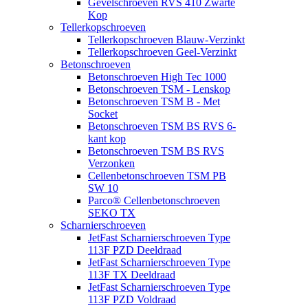
Gevelschroeven RVS 410 Zwarte
Kop
Tellerkopschroeven
Tellerkopschroeven Blauw-Verzinkt
Tellerkopschroeven Geel-Verzinkt
Betonschroeven
Betonschroeven High Tec 1000
Betonschroeven TSM - Lenskop
Betonschroeven TSM B - Met
Socket
Betonschroeven TSM BS RVS 6-
kant kop
Betonschroeven TSM BS RVS
Verzonken
Cellenbetonschroeven TSM PB
SW 10
Parco® Cellenbetonschroeven
SEKO TX
Scharnierschroeven
JetFast Scharnierschroeven Type
113F PZD Deeldraad
JetFast Scharnierschroeven Type
113F TX Deeldraad
JetFast Scharnierschroeven Type
113F PZD Voldraad