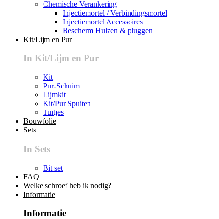
Chemische Verankering
Injectiemortel / Verbindingsmortel
Injectiemortel Accessoires
Bescherm Hulzen & pluggen
Kit/Lijm en Pur
In Kit/Lijm en Pur
Kit
Pur-Schuim
Lijmkit
Kit/Pur Spuiten
Tuitjes
Bouwfolie
Sets
In Sets
Bit set
FAQ
Welke schroef heb ik nodig?
Informatie
Informatie