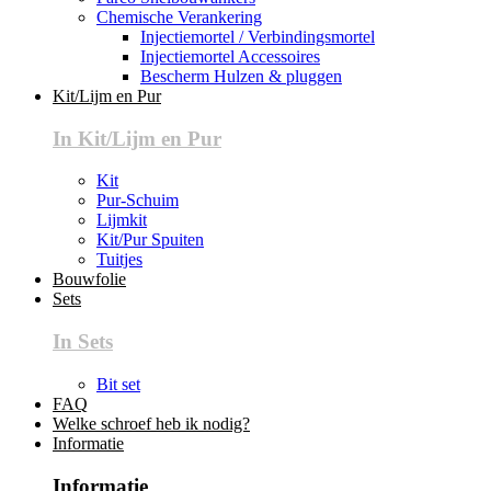
Chemische Verankering
Injectiemortel / Verbindingsmortel
Injectiemortel Accessoires
Bescherm Hulzen & pluggen
Kit/Lijm en Pur
In Kit/Lijm en Pur
Kit
Pur-Schuim
Lijmkit
Kit/Pur Spuiten
Tuitjes
Bouwfolie
Sets
In Sets
Bit set
FAQ
Welke schroef heb ik nodig?
Informatie
Informatie