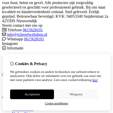
voor hout, beton en gevel. Alle producten zijn zorgvuldig
geselecteerd en geschikt voor professioneel gebruik. Bij ons staat
kwaliteit en klanttevredenheid centraal. Snel geleverd. Eerlijk
geprijsd. Betrouwbaar bevestigd. KVK: 94053340 Snijderstraat 2a
4255HS Nieuwendijk
Neem contact met ons op
Telefoon
0615628101
info@schroefwebshop.nl
Whatsapp
0615628101
Instagram
Informatie
Algemene voorwaarden
Herroepingsrecht
Cookies & Privacy
Over ons
We gebruiken cookies en andere technieken om websiteverkeer te
Extra
analyseren. Ook delen we informatie over uw gebruik van onze site
met onze partners voor analyse.
Lees onze cookieverklaring
hier
Cadeaubon
Aanbiedingen
Accepteren
Weigeren
Mijn account
Cookie-instellingen
Inloggen
Bestelhistorie