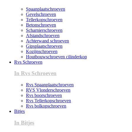
Spaanplaatschroeven
Gevelschroeven
Tellerkopschroeven
Betonschroeven
Scharnierschroeven
Afstandschroeven
Achterwand schroeven
Gipsplaatschroeven
Kozijnschroeven
Houtbouwschroeven cilinderkop
Rvs Schroeven
In Rvs Schroeven
Rvs Spaanplaatschroeven
RVS Vlonderschroeven
Rvs boorschroeven
Rvs Tellerkopschroeven
Rvs bolkopschroeven
Bitjes
In Bitjes