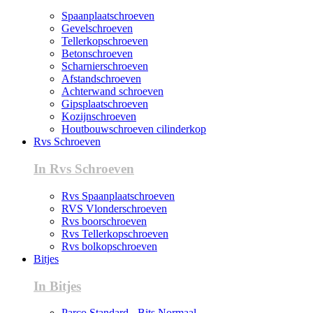
Spaanplaatschroeven
Gevelschroeven
Tellerkopschroeven
Betonschroeven
Scharnierschroeven
Afstandschroeven
Achterwand schroeven
Gipsplaatschroeven
Kozijnschroeven
Houtbouwschroeven cilinderkop
Rvs Schroeven
In Rvs Schroeven
Rvs Spaanplaatschroeven
RVS Vlonderschroeven
Rvs boorschroeven
Rvs Tellerkopschroeven
Rvs bolkopschroeven
Bitjes
In Bitjes
Parco Standard - Bits Normaal