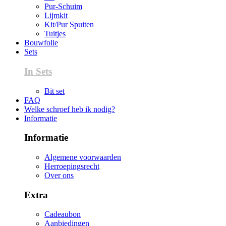
Pur-Schuim
Lijmkit
Kit/Pur Spuiten
Tuitjes
Bouwfolie
Sets
In Sets
Bit set
FAQ
Welke schroef heb ik nodig?
Informatie
Informatie
Algemene voorwaarden
Herroepingsrecht
Over ons
Extra
Cadeaubon
Aanbiedingen