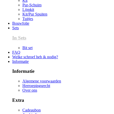
Kit
Pur-Schuim
Lijmkit
Kit/Pur Spuiten
Tuitjes
Bouwfolie
Sets
In Sets
Bit set
FAQ
Welke schroef heb ik nodig?
Informatie
Informatie
Algemene voorwaarden
Herroepingsrecht
Over ons
Extra
Cadeaubon