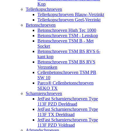
Kop
Tellerkopschroeven
Tellerkopschroeven Blauw-Verzinkt
Tellerkopschroeven Geel-Verzinkt
Betonschroeven
Betonschroeven High Tec 1000
Betonschroeven TSM - Lenskop
Betonschroeven TSM B - Met
Socket
Betonschroeven TSM BS RVS 6-
kant kop
Betonschroeven TSM BS RVS
Verzonken
Cellenbetonschroeven TSM PB
SW 10
Parco® Cellenbetonschroeven
SEKO TX
Scharnierschroeven
JetFast Scharnierschroeven Type
113F PZD Deeldraad
JetFast Scharnierschroeven Type
113F TX Deeldraad
JetFast Scharnierschroeven Type
113F PZD Voldraad
Afstandschroeven