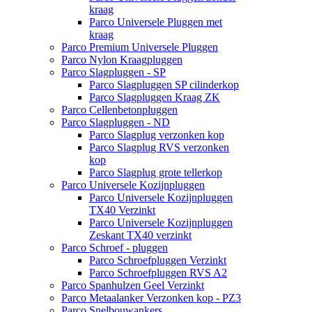
kraag
Parco Universele Pluggen met
kraag
Parco Premium Universele Pluggen
Parco Nylon Kraagpluggen
Parco Slagpluggen - SP
Parco Slagpluggen SP cilinderkop
Parco Slagpluggen Kraag ZK
Parco Cellenbetonpluggen
Parco Slagpluggen - ND
Parco Slagplug verzonken kop
Parco Slagplug RVS verzonken
kop
Parco Slagplug grote tellerkop
Parco Universele Kozijnpluggen
Parco Universele Kozijnpluggen
TX40 Verzinkt
Parco Universele Kozijnpluggen
Zeskant TX40 verzinkt
Parco Schroef - pluggen
Parco Schroefpluggen Verzinkt
Parco Schroefpluggen RVS A2
Parco Spanhulzen Geel Verzinkt
Parco Metaalanker Verzonken kop - PZ3
Parco Snelbouwankers