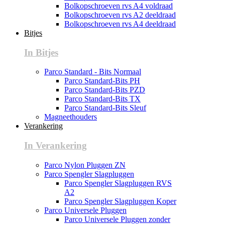
Bolkopschroeven rvs A4 voldraad
Bolkopschroeven rvs A2 deeldraad
Bolkopschroeven rvs A4 deeldraad
Bitjes
In Bitjes
Parco Standard - Bits Normaal
Parco Standard-Bits PH
Parco Standard-Bits PZD
Parco Standard-Bits TX
Parco Standard-Bits Sleuf
Magneethouders
Verankering
In Verankering
Parco Nylon Pluggen ZN
Parco Spengler Slagpluggen
Parco Spengler Slagpluggen RVS
A2
Parco Spengler Slagpluggen Koper
Parco Universele Pluggen
Parco Universele Pluggen zonder