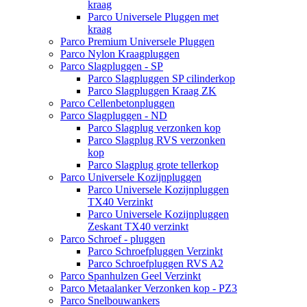
kraag
Parco Universele Pluggen met
kraag
Parco Premium Universele Pluggen
Parco Nylon Kraagpluggen
Parco Slagpluggen - SP
Parco Slagpluggen SP cilinderkop
Parco Slagpluggen Kraag ZK
Parco Cellenbetonpluggen
Parco Slagpluggen - ND
Parco Slagplug verzonken kop
Parco Slagplug RVS verzonken
kop
Parco Slagplug grote tellerkop
Parco Universele Kozijnpluggen
Parco Universele Kozijnpluggen
TX40 Verzinkt
Parco Universele Kozijnpluggen
Zeskant TX40 verzinkt
Parco Schroef - pluggen
Parco Schroefpluggen Verzinkt
Parco Schroefpluggen RVS A2
Parco Spanhulzen Geel Verzinkt
Parco Metaalanker Verzonken kop - PZ3
Parco Snelbouwankers