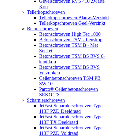
Gevelschroeven RVS 410 Zwarte
Kop
Tellerkopschroeven
Tellerkopschroeven Blauw-Verzinkt
Tellerkopschroeven Geel-Verzinkt
Betonschroeven
Betonschroeven High Tec 1000
Betonschroeven TSM - Lenskop
Betonschroeven TSM B - Met
Socket
Betonschroeven TSM BS RVS 6-
kant kop
Betonschroeven TSM BS RVS
Verzonken
Cellenbetonschroeven TSM PB
SW 10
Parco® Cellenbetonschroeven
SEKO TX
Scharnierschroeven
JetFast Scharnierschroeven Type
113F PZD Deeldraad
JetFast Scharnierschroeven Type
113F TX Deeldraad
JetFast Scharnierschroeven Type
113F PZD Voldraad