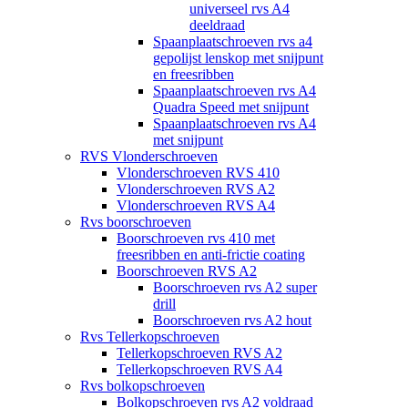
universeel rvs A4
deeldraad
Spaanplaatschroeven rvs a4
gepolijst lenskop met snijpunt
en freesribben
Spaanplaatschroeven rvs A4
Quadra Speed met snijpunt
Spaanplaatschroeven rvs A4
met snijpunt
RVS Vlonderschroeven
Vlonderschroeven RVS 410
Vlonderschroeven RVS A2
Vlonderschroeven RVS A4
Rvs boorschroeven
Boorschroeven rvs 410 met
freesribben en anti-frictie coating
Boorschroeven RVS A2
Boorschroeven rvs A2 super
drill
Boorschroeven rvs A2 hout
Rvs Tellerkopschroeven
Tellerkopschroeven RVS A2
Tellerkopschroeven RVS A4
Rvs bolkopschroeven
Bolkopschroeven rvs A2 voldraad