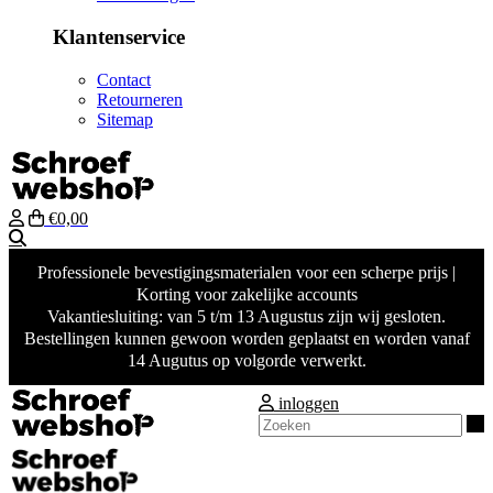
Klantenservice
Contact
Retourneren
Sitemap
€0,00
Zoeken
Professionele bevestigingsmaterialen voor een scherpe prijs |
Korting voor zakelijke accounts
Vakantiesluiting: van 5 t/m 13 Augustus zijn wij gesloten.
Bestellingen kunnen gewoon worden geplaatst en worden vanaf
14 Augutus op volgorde verwerkt.
inloggen
Z