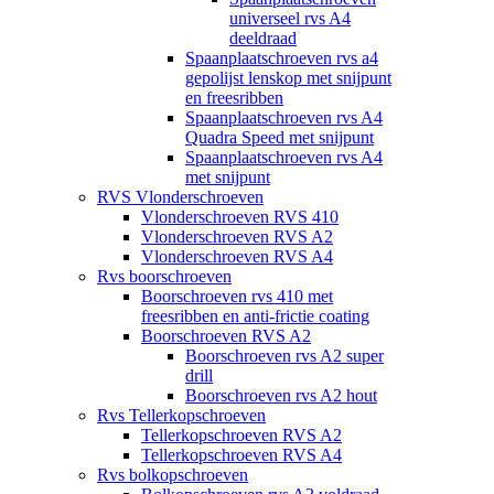
universeel rvs A4
deeldraad
Spaanplaatschroeven rvs a4
gepolijst lenskop met snijpunt
en freesribben
Spaanplaatschroeven rvs A4
Quadra Speed met snijpunt
Spaanplaatschroeven rvs A4
met snijpunt
RVS Vlonderschroeven
Vlonderschroeven RVS 410
Vlonderschroeven RVS A2
Vlonderschroeven RVS A4
Rvs boorschroeven
Boorschroeven rvs 410 met
freesribben en anti-frictie coating
Boorschroeven RVS A2
Boorschroeven rvs A2 super
drill
Boorschroeven rvs A2 hout
Rvs Tellerkopschroeven
Tellerkopschroeven RVS A2
Tellerkopschroeven RVS A4
Rvs bolkopschroeven