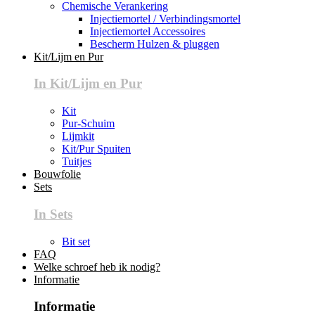
Chemische Verankering
Injectiemortel / Verbindingsmortel
Injectiemortel Accessoires
Bescherm Hulzen & pluggen
Kit/Lijm en Pur
In Kit/Lijm en Pur
Kit
Pur-Schuim
Lijmkit
Kit/Pur Spuiten
Tuitjes
Bouwfolie
Sets
In Sets
Bit set
FAQ
Welke schroef heb ik nodig?
Informatie
Informatie