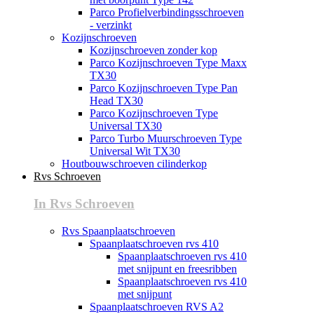
Parco Profielverbindingsschroeven
- verzinkt
Kozijnschroeven
Kozijnschroeven zonder kop
Parco Kozijnschroeven Type Maxx
TX30
Parco Kozijnschroeven Type Pan
Head TX30
Parco Kozijnschroeven Type
Universal TX30
Parco Turbo Muurschroeven Type
Universal Wit TX30
Houtbouwschroeven cilinderkop
Rvs Schroeven
In Rvs Schroeven
Rvs Spaanplaatschroeven
Spaanplaatschroeven rvs 410
Spaanplaatschroeven rvs 410
met snijpunt en freesribben
Spaanplaatschroeven rvs 410
met snijpunt
Spaanplaatschroeven RVS A2