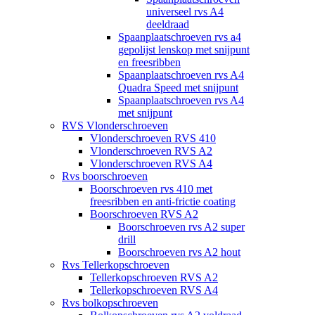
universeel rvs A4
deeldraad
Spaanplaatschroeven rvs a4
gepolijst lenskop met snijpunt
en freesribben
Spaanplaatschroeven rvs A4
Quadra Speed met snijpunt
Spaanplaatschroeven rvs A4
met snijpunt
RVS Vlonderschroeven
Vlonderschroeven RVS 410
Vlonderschroeven RVS A2
Vlonderschroeven RVS A4
Rvs boorschroeven
Boorschroeven rvs 410 met
freesribben en anti-frictie coating
Boorschroeven RVS A2
Boorschroeven rvs A2 super
drill
Boorschroeven rvs A2 hout
Rvs Tellerkopschroeven
Tellerkopschroeven RVS A2
Tellerkopschroeven RVS A4
Rvs bolkopschroeven