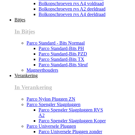
Bolkopschroeven rvs A4 voldraad
Bolkopschroeven rvs A2 deeldraad
Bolkopschroeven rvs A4 deeldraad
Bitjes
In Bitjes
Parco Standard - Bits Normaal
Parco Standard-Bits PH
Parco Standard-Bits PZD
Parco Standard-Bits TX
Parco Standard-Bits Sleuf
Magneethouders
Verankering
In Verankering
Parco Nylon Pluggen ZN
Parco Spengler Slagpluggen
Parco Spengler Slagpluggen RVS
A2
Parco Spengler Slagpluggen Koper
Parco Universele Pluggen
Parco Universele Pluggen zonder