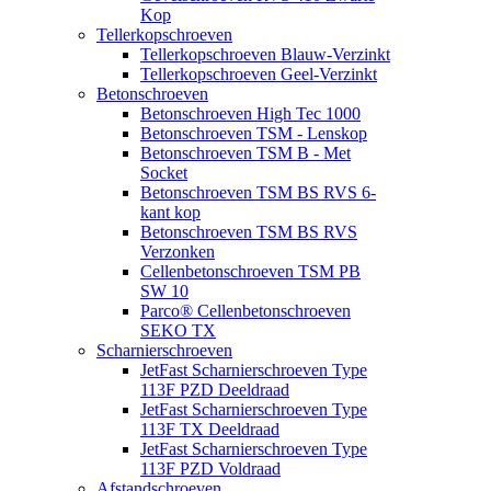
Kop
Tellerkopschroeven
Tellerkopschroeven Blauw-Verzinkt
Tellerkopschroeven Geel-Verzinkt
Betonschroeven
Betonschroeven High Tec 1000
Betonschroeven TSM - Lenskop
Betonschroeven TSM B - Met
Socket
Betonschroeven TSM BS RVS 6-
kant kop
Betonschroeven TSM BS RVS
Verzonken
Cellenbetonschroeven TSM PB
SW 10
Parco® Cellenbetonschroeven
SEKO TX
Scharnierschroeven
JetFast Scharnierschroeven Type
113F PZD Deeldraad
JetFast Scharnierschroeven Type
113F TX Deeldraad
JetFast Scharnierschroeven Type
113F PZD Voldraad
Afstandschroeven