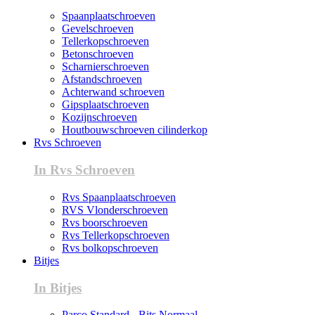
Spaanplaatschroeven
Gevelschroeven
Tellerkopschroeven
Betonschroeven
Scharnierschroeven
Afstandschroeven
Achterwand schroeven
Gipsplaatschroeven
Kozijnschroeven
Houtbouwschroeven cilinderkop
Rvs Schroeven
In Rvs Schroeven
Rvs Spaanplaatschroeven
RVS Vlonderschroeven
Rvs boorschroeven
Rvs Tellerkopschroeven
Rvs bolkopschroeven
Bitjes
In Bitjes
Parco Standard - Bits Normaal