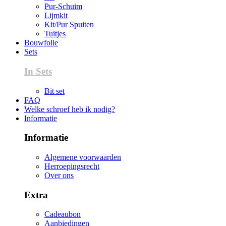
Pur-Schuim
Lijmkit
Kit/Pur Spuiten
Tuitjes
Bouwfolie
Sets
In Sets
Bit set
FAQ
Welke schroef heb ik nodig?
Informatie
Informatie
Algemene voorwaarden
Herroepingsrecht
Over ons
Extra
Cadeaubon
Aanbiedingen