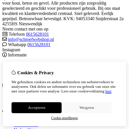
voor hout, beton en gevel. Alle producten zijn zorgvuldig
geselecteerd en geschikt voor professioneel gebruik. Bij ons staat
kwaliteit en klanttevredenheid centraal. Snel geleverd. Eerlijk
geprijsd. Betrouwbaar bevestigd. KVK: 94053340 Snijderstraat 2a
4255HS Nieuwendijk
Neem contact met ons op
Telefoon
0615628101
info@schroefwebshop.nl
Whatsapp
0615628101
Instagram
Informatie
Algemene voorwaarden
Herroepingsrecht
Cookies & Privacy
Over ons
We gebruiken cookies en andere technieken om websiteverkeer te
Extra
analyseren. Ook delen we informatie over uw gebruik van onze site
met onze partners voor analyse.
Lees onze cookieverklaring
hier
Cadeaubon
Aanbiedingen
Accepteren
Weigeren
Mijn account
Cookie-instellingen
Inloggen
Bestelhistorie