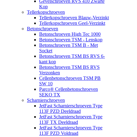
Gevelschroeven RVS 410 Zwarte
Kop
Tellerkopschroeven
Tellerkopschroeven Blauw-Verzinkt
Tellerkopschroeven Geel-Verzinkt
Betonschroeven
Betonschroeven High Tec 1000
Betonschroeven TSM - Lenskop
Betonschroeven TSM B - Met
Socket
Betonschroeven TSM BS RVS 6-
kant kop
Betonschroeven TSM BS RVS
Verzonken
Cellenbetonschroeven TSM PB
SW 10
Parco® Cellenbetonschroeven
SEKO TX
Scharnierschroeven
JetFast Scharnierschroeven Type
113F PZD Deeldraad
JetFast Scharnierschroeven Type
113F TX Deeldraad
JetFast Scharnierschroeven Type
113F PZD Voldraad