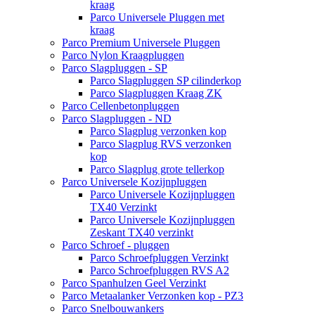
kraag
Parco Universele Pluggen met
kraag
Parco Premium Universele Pluggen
Parco Nylon Kraagpluggen
Parco Slagpluggen - SP
Parco Slagpluggen SP cilinderkop
Parco Slagpluggen Kraag ZK
Parco Cellenbetonpluggen
Parco Slagpluggen - ND
Parco Slagplug verzonken kop
Parco Slagplug RVS verzonken
kop
Parco Slagplug grote tellerkop
Parco Universele Kozijnpluggen
Parco Universele Kozijnpluggen
TX40 Verzinkt
Parco Universele Kozijnpluggen
Zeskant TX40 verzinkt
Parco Schroef - pluggen
Parco Schroefpluggen Verzinkt
Parco Schroefpluggen RVS A2
Parco Spanhulzen Geel Verzinkt
Parco Metaalanker Verzonken kop - PZ3
Parco Snelbouwankers