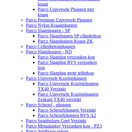
kraag
Parco Universele Pluggen met
kraag
Parco Premium Universele Pluggen
Parco Nylon Kraagpluggen
Parco Slagpluggen - SP
Parco Slagpluggen SP cilinderkop
Parco Slagpluggen Kraag ZK
Parco Cellenbetonpluggen
Parco Slagpluggen - ND
Parco Slagplug verzonken kop
Parco Slagplug RVS verzonken
kop
Parco Slagplug grote tellerkop
Parco Universele Kozijnpluggen
Parco Universele Kozijnpluggen
TX40 Verzinkt
Parco Universele Kozijnpluggen
Zeskant TX40 verzinkt
Parco Schroef - pluggen
Parco Schroefpluggen Verzinkt
Parco Schroefpluggen RVS A2
Parco Spanhulzen Geel Verzinkt
Parco Metaalanker Verzonken kop - PZ3
Parco Snelbouwankers