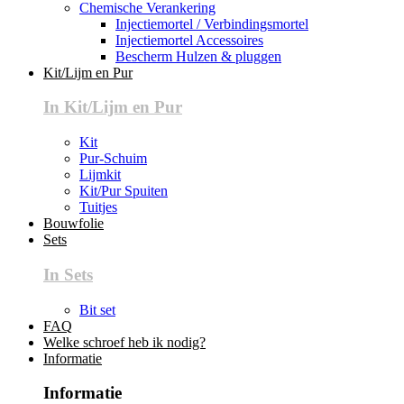
Chemische Verankering
Injectiemortel / Verbindingsmortel
Injectiemortel Accessoires
Bescherm Hulzen & pluggen
Kit/Lijm en Pur
In Kit/Lijm en Pur
Kit
Pur-Schuim
Lijmkit
Kit/Pur Spuiten
Tuitjes
Bouwfolie
Sets
In Sets
Bit set
FAQ
Welke schroef heb ik nodig?
Informatie
Informatie