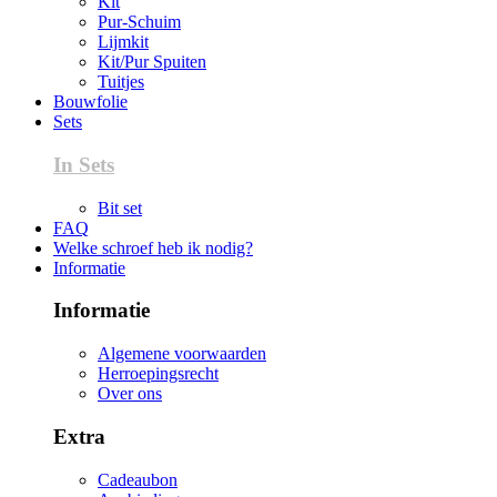
Kit
Pur-Schuim
Lijmkit
Kit/Pur Spuiten
Tuitjes
Bouwfolie
Sets
In Sets
Bit set
FAQ
Welke schroef heb ik nodig?
Informatie
Informatie
Algemene voorwaarden
Herroepingsrecht
Over ons
Extra
Cadeaubon