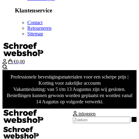
Klantenservice
Contact
Retourneren
Sitemap
€0,00
Zoeken
Professionele bevestigingsmaterialen voor een scherpe prijs |
Korting voor zakelijke accounts
Vakantiesluiting: van 5 t/m 13 Augustus zijn wij gesloten.
Bestellingen kunnen gewoon worden geplaatst en worden vanaf
14 Augutus op volgorde verwerkt.
inloggen
Z