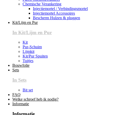
Chemische Verankering
Injectiemortel / Verbindingsmortel
Injectiemortel Accessoires
Bescherm Hulzen & pluggen
Kit/Lijm en Pur
In Kit/Lijm en Pur
Kit
Pur-Schuim
Lijmkit
Kit/Pur Spuiten
Tuitjes
Bouwfolie
Sets
In Sets
Bit set
FAQ
Welke schroef heb ik nodig?
Informatie
Informatie