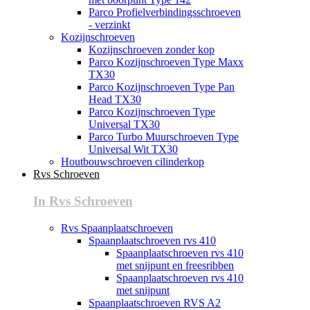
Parco Profielverbindingsschroeven
- verzinkt
Kozijnschroeven
Kozijnschroeven zonder kop
Parco Kozijnschroeven Type Maxx
TX30
Parco Kozijnschroeven Type Pan
Head TX30
Parco Kozijnschroeven Type
Universal TX30
Parco Turbo Muurschroeven Type
Universal Wit TX30
Houtbouwschroeven cilinderkop
Rvs Schroeven
In Rvs Schroeven
Rvs Spaanplaatschroeven
Spaanplaatschroeven rvs 410
Spaanplaatschroeven rvs 410
met snijpunt en freesribben
Spaanplaatschroeven rvs 410
met snijpunt
Spaanplaatschroeven RVS A2