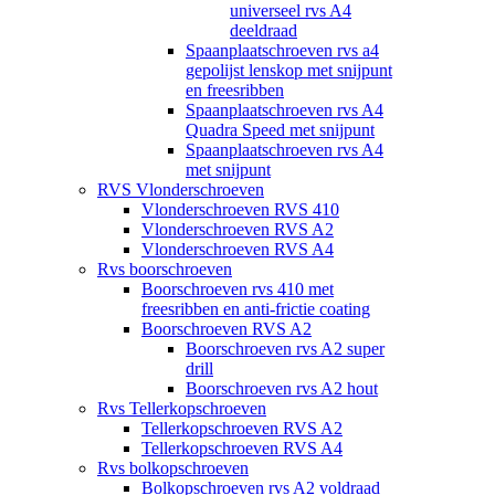
universeel rvs A4
deeldraad
Spaanplaatschroeven rvs a4
gepolijst lenskop met snijpunt
en freesribben
Spaanplaatschroeven rvs A4
Quadra Speed met snijpunt
Spaanplaatschroeven rvs A4
met snijpunt
RVS Vlonderschroeven
Vlonderschroeven RVS 410
Vlonderschroeven RVS A2
Vlonderschroeven RVS A4
Rvs boorschroeven
Boorschroeven rvs 410 met
freesribben en anti-frictie coating
Boorschroeven RVS A2
Boorschroeven rvs A2 super
drill
Boorschroeven rvs A2 hout
Rvs Tellerkopschroeven
Tellerkopschroeven RVS A2
Tellerkopschroeven RVS A4
Rvs bolkopschroeven
Bolkopschroeven rvs A2 voldraad