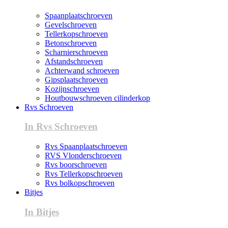
Spaanplaatschroeven
Gevelschroeven
Tellerkopschroeven
Betonschroeven
Scharnierschroeven
Afstandschroeven
Achterwand schroeven
Gipsplaatschroeven
Kozijnschroeven
Houtbouwschroeven cilinderkop
Rvs Schroeven
In Rvs Schroeven
Rvs Spaanplaatschroeven
RVS Vlonderschroeven
Rvs boorschroeven
Rvs Tellerkopschroeven
Rvs bolkopschroeven
Bitjes
In Bitjes