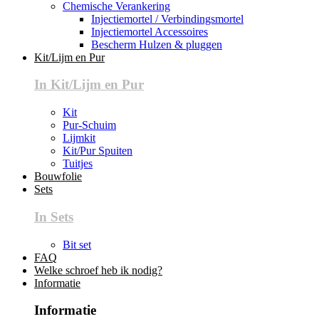
Chemische Verankering
Injectiemortel / Verbindingsmortel
Injectiemortel Accessoires
Bescherm Hulzen & pluggen
Kit/Lijm en Pur
In Kit/Lijm en Pur
Kit
Pur-Schuim
Lijmkit
Kit/Pur Spuiten
Tuitjes
Bouwfolie
Sets
In Sets
Bit set
FAQ
Welke schroef heb ik nodig?
Informatie
Informatie