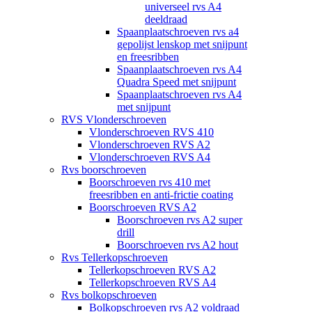
universeel rvs A4
deeldraad
Spaanplaatschroeven rvs a4
gepolijst lenskop met snijpunt
en freesribben
Spaanplaatschroeven rvs A4
Quadra Speed met snijpunt
Spaanplaatschroeven rvs A4
met snijpunt
RVS Vlonderschroeven
Vlonderschroeven RVS 410
Vlonderschroeven RVS A2
Vlonderschroeven RVS A4
Rvs boorschroeven
Boorschroeven rvs 410 met
freesribben en anti-frictie coating
Boorschroeven RVS A2
Boorschroeven rvs A2 super
drill
Boorschroeven rvs A2 hout
Rvs Tellerkopschroeven
Tellerkopschroeven RVS A2
Tellerkopschroeven RVS A4
Rvs bolkopschroeven
Bolkopschroeven rvs A2 voldraad