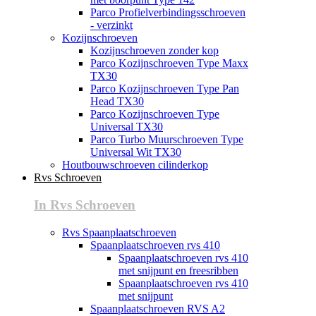
Parco Profielverbindingsschroeven
- verzinkt
Kozijnschroeven
Kozijnschroeven zonder kop
Parco Kozijnschroeven Type Maxx
TX30
Parco Kozijnschroeven Type Pan
Head TX30
Parco Kozijnschroeven Type
Universal TX30
Parco Turbo Muurschroeven Type
Universal Wit TX30
Houtbouwschroeven cilinderkop
Rvs Schroeven
In Rvs Schroeven
Rvs Spaanplaatschroeven
Spaanplaatschroeven rvs 410
Spaanplaatschroeven rvs 410
met snijpunt en freesribben
Spaanplaatschroeven rvs 410
met snijpunt
Spaanplaatschroeven RVS A2