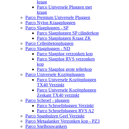
kraag
Parco Universele Pluggen met
kraag
Parco Premium Universele Pluggen
Parco Nylon Kraagpluggen
Parco Slagpluggen - SP
Parco Slagpluggen SP cilinderkop
Parco Slagpluggen Kraag ZK
Parco Cellenbetonpluggen
Parco Slagpluggen - ND
Parco Slagplug verzonken kop
Parco Slagplug RVS verzonken
kop
Parco Slagplug grote tellerkop
Parco Universele Kozijnpluggen
Parco Universele Kozijnpluggen
TX40 Verzinkt
Parco Universele Kozijnpluggen
Zeskant TX40 verzinkt
Parco Schroef - pluggen
Parco Schroefpluggen Verzinkt
Parco Schroefpluggen RVS A2
Parco Spanhulzen Geel Verzinkt
Parco Metaalanker Verzonken kop - PZ3
Parco Snelbouwankers