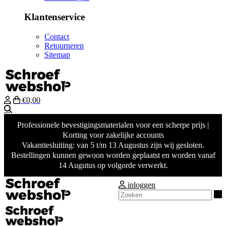
Klantenservice
Contact
Retourneren
Sitemap
€0,00
Zoeken
Professionele bevestigingsmaterialen voor een scherpe prijs |
Korting voor zakelijke accounts
Vakantiesluiting: van 5 t/m 13 Augustus zijn wij gesloten.
Bestellingen kunnen gewoon worden geplaatst en worden vanaf
14 Augutus op volgorde verwerkt.
inloggen
Z