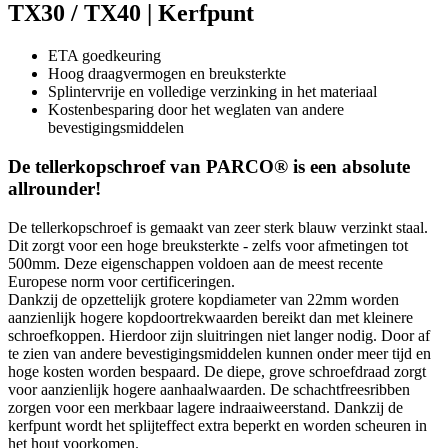
TX30 / TX40 | Kerfpunt
ETA goedkeuring
Hoog draagvermogen en breuksterkte
Splintervrije en volledige verzinking in het materiaal
Kostenbesparing door het weglaten van andere
bevestigingsmiddelen
De tellerkopschroef van PARCO® is een absolute
allrounder!
De tellerkopschroef is gemaakt van zeer sterk blauw verzinkt staal.
Dit zorgt voor een hoge breuksterkte - zelfs voor afmetingen tot
500mm. Deze eigenschappen voldoen aan de meest recente
Europese norm voor certificeringen.
Dankzij de opzettelijk grotere kopdiameter van 22mm worden
aanzienlijk hogere kopdoortrekwaarden bereikt dan met kleinere
schroefkoppen. Hierdoor zijn sluitringen niet langer nodig. Door af
te zien van andere bevestigingsmiddelen kunnen onder meer tijd en
hoge kosten worden bespaard. De diepe, grove schroefdraad zorgt
voor aanzienlijk hogere aanhaalwaarden. De schachtfreesribben
zorgen voor een merkbaar lagere indraaiweerstand. Dankzij de
kerfpunt wordt het splijteffect extra beperkt en worden scheuren in
het hout voorkomen.