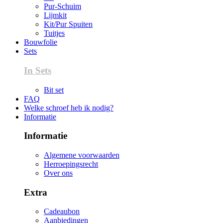
Pur-Schuim
Lijmkit
Kit/Pur Spuiten
Tuitjes
Bouwfolie
Sets
In Sets
Bit set
FAQ
Welke schroef heb ik nodig?
Informatie
Informatie
Algemene voorwaarden
Herroepingsrecht
Over ons
Extra
Cadeaubon
Aanbiedingen