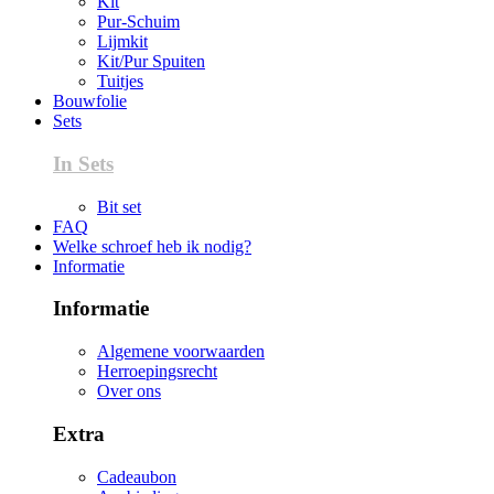
Kit
Pur-Schuim
Lijmkit
Kit/Pur Spuiten
Tuitjes
Bouwfolie
Sets
In Sets
Bit set
FAQ
Welke schroef heb ik nodig?
Informatie
Informatie
Algemene voorwaarden
Herroepingsrecht
Over ons
Extra
Cadeaubon