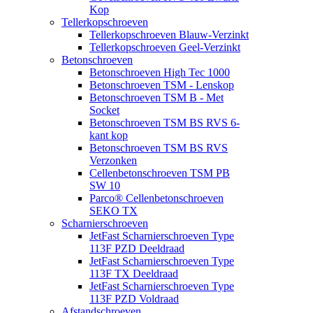
Kop
Tellerkopschroeven
Tellerkopschroeven Blauw-Verzinkt
Tellerkopschroeven Geel-Verzinkt
Betonschroeven
Betonschroeven High Tec 1000
Betonschroeven TSM - Lenskop
Betonschroeven TSM B - Met
Socket
Betonschroeven TSM BS RVS 6-
kant kop
Betonschroeven TSM BS RVS
Verzonken
Cellenbetonschroeven TSM PB
SW 10
Parco® Cellenbetonschroeven
SEKO TX
Scharnierschroeven
JetFast Scharnierschroeven Type
113F PZD Deeldraad
JetFast Scharnierschroeven Type
113F TX Deeldraad
JetFast Scharnierschroeven Type
113F PZD Voldraad
Afstandschroeven