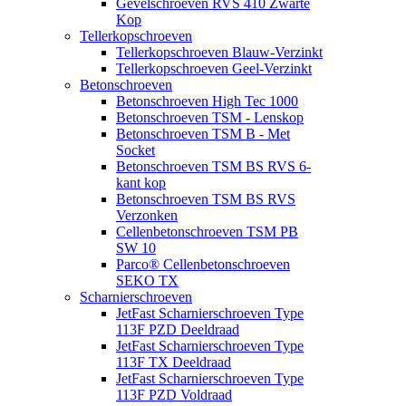
Gevelschroeven RVS 410 Zwarte
Kop
Tellerkopschroeven
Tellerkopschroeven Blauw-Verzinkt
Tellerkopschroeven Geel-Verzinkt
Betonschroeven
Betonschroeven High Tec 1000
Betonschroeven TSM - Lenskop
Betonschroeven TSM B - Met
Socket
Betonschroeven TSM BS RVS 6-
kant kop
Betonschroeven TSM BS RVS
Verzonken
Cellenbetonschroeven TSM PB
SW 10
Parco® Cellenbetonschroeven
SEKO TX
Scharnierschroeven
JetFast Scharnierschroeven Type
113F PZD Deeldraad
JetFast Scharnierschroeven Type
113F TX Deeldraad
JetFast Scharnierschroeven Type
113F PZD Voldraad