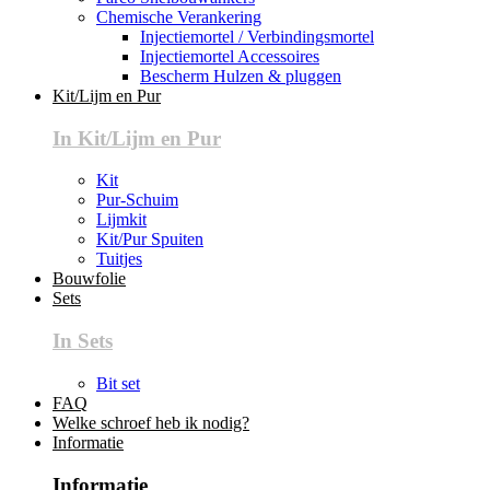
Chemische Verankering
Injectiemortel / Verbindingsmortel
Injectiemortel Accessoires
Bescherm Hulzen & pluggen
Kit/Lijm en Pur
In Kit/Lijm en Pur
Kit
Pur-Schuim
Lijmkit
Kit/Pur Spuiten
Tuitjes
Bouwfolie
Sets
In Sets
Bit set
FAQ
Welke schroef heb ik nodig?
Informatie
Informatie