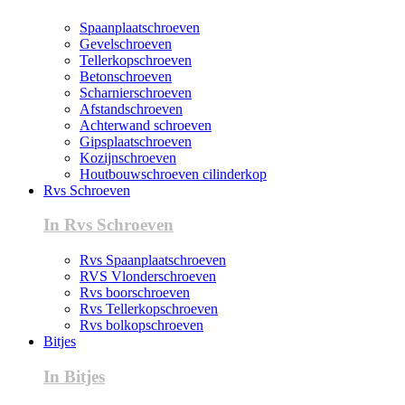
Spaanplaatschroeven
Gevelschroeven
Tellerkopschroeven
Betonschroeven
Scharnierschroeven
Afstandschroeven
Achterwand schroeven
Gipsplaatschroeven
Kozijnschroeven
Houtbouwschroeven cilinderkop
Rvs Schroeven
In Rvs Schroeven
Rvs Spaanplaatschroeven
RVS Vlonderschroeven
Rvs boorschroeven
Rvs Tellerkopschroeven
Rvs bolkopschroeven
Bitjes
In Bitjes