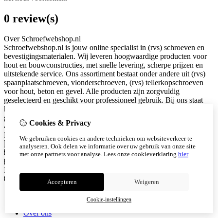
0 review(s)
Over Schroefwebshop.nl
Schroefwebshop.nl is jouw online specialist in (rvs) schroeven en
bevestigingsmaterialen. Wij leveren hoogwaardige producten voor
hout en bouwconstructies, met snelle levering, scherpe prijzen en
uitstekende service. Ons assortiment bestaat onder andere uit (rvs)
spaanplaatschroeven, vlonderschroeven, (rvs) tellerkopschroeven
voor hout, beton en gevel. Alle producten zijn zorgvuldig
geselecteerd en geschikt voor professioneel gebruik. Bij ons staat
kwaliteit en klanttevredenheid centraal. Snel geleverd. Eerlijk
geprijsd. Betrouwbaar bevestigd. KVK: 94053340 Snijderstraat 2a
Cookies & Privacy
4255HS Nieuwendijk
Neem contact met ons op
We gebruiken cookies en andere technieken om websiteverkeer te
Telefoon
0615628101
analyseren. Ook delen we informatie over uw gebruik van onze site
info@schroefwebshop.nl
met onze partners voor analyse.
Lees onze cookieverklaring
hier
Whatsapp
0615628101
Instagram
Informatie
Accepteren
Weigeren
Algemene voorwaarden
Cookie-instellingen
Herroepingsrecht
Over ons