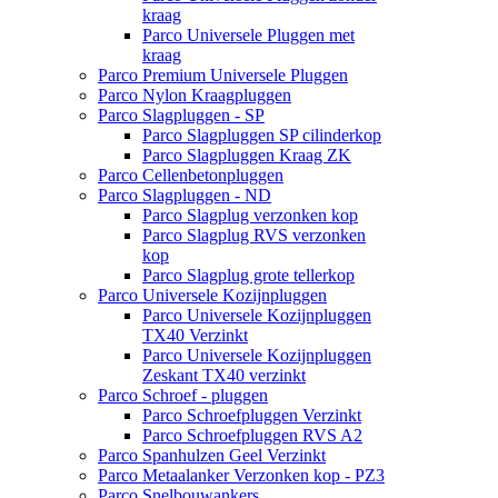
kraag
Parco Universele Pluggen met
kraag
Parco Premium Universele Pluggen
Parco Nylon Kraagpluggen
Parco Slagpluggen - SP
Parco Slagpluggen SP cilinderkop
Parco Slagpluggen Kraag ZK
Parco Cellenbetonpluggen
Parco Slagpluggen - ND
Parco Slagplug verzonken kop
Parco Slagplug RVS verzonken
kop
Parco Slagplug grote tellerkop
Parco Universele Kozijnpluggen
Parco Universele Kozijnpluggen
TX40 Verzinkt
Parco Universele Kozijnpluggen
Zeskant TX40 verzinkt
Parco Schroef - pluggen
Parco Schroefpluggen Verzinkt
Parco Schroefpluggen RVS A2
Parco Spanhulzen Geel Verzinkt
Parco Metaalanker Verzonken kop - PZ3
Parco Snelbouwankers