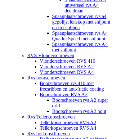
universeel rvs A4
deeldraad
Spaanplaatschroeven rvs a4
gepolijst lenskop met snijpunt
en freesribben
Spaanplaatschroeven rvs A4
Quadra Speed met snijpunt
Spaanplaatschroeven rvs A4
met snijpunt
RVS Vlonderschroeven
Vlonderschroeven RVS 410
Vlonderschroeven RVS A2
Vlonderschroeven RVS A4
Rvs boorschroeven
Boorschroeven rvs 410 met
freesribben en anti-frictie coating
Boorschroeven RVS A2
Boorschroeven rvs A2 super
drill
Boorschroeven rvs A2 hout
Rvs Tellerkopschroeven
Tellerkopschroeven RVS A2
Tellerkopschroeven RVS A4
Rvs bolkopschroeven