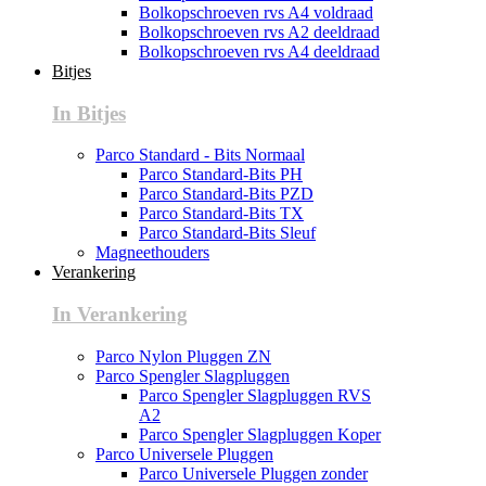
Bolkopschroeven rvs A4 voldraad
Bolkopschroeven rvs A2 deeldraad
Bolkopschroeven rvs A4 deeldraad
Bitjes
In Bitjes
Parco Standard - Bits Normaal
Parco Standard-Bits PH
Parco Standard-Bits PZD
Parco Standard-Bits TX
Parco Standard-Bits Sleuf
Magneethouders
Verankering
In Verankering
Parco Nylon Pluggen ZN
Parco Spengler Slagpluggen
Parco Spengler Slagpluggen RVS
A2
Parco Spengler Slagpluggen Koper
Parco Universele Pluggen
Parco Universele Pluggen zonder