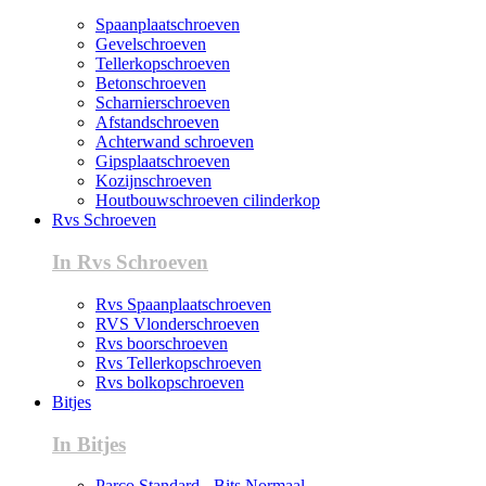
Spaanplaatschroeven
Gevelschroeven
Tellerkopschroeven
Betonschroeven
Scharnierschroeven
Afstandschroeven
Achterwand schroeven
Gipsplaatschroeven
Kozijnschroeven
Houtbouwschroeven cilinderkop
Rvs Schroeven
In Rvs Schroeven
Rvs Spaanplaatschroeven
RVS Vlonderschroeven
Rvs boorschroeven
Rvs Tellerkopschroeven
Rvs bolkopschroeven
Bitjes
In Bitjes
Parco Standard - Bits Normaal