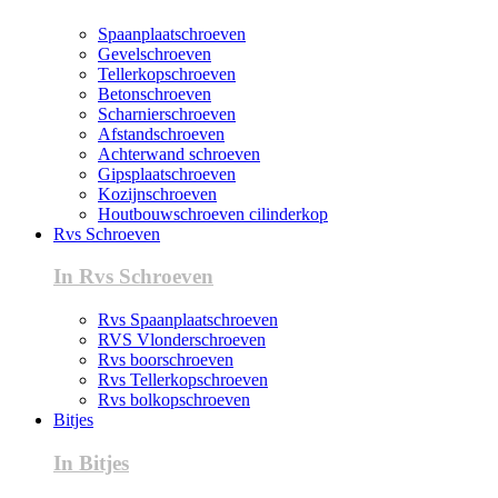
Spaanplaatschroeven
Gevelschroeven
Tellerkopschroeven
Betonschroeven
Scharnierschroeven
Afstandschroeven
Achterwand schroeven
Gipsplaatschroeven
Kozijnschroeven
Houtbouwschroeven cilinderkop
Rvs Schroeven
In Rvs Schroeven
Rvs Spaanplaatschroeven
RVS Vlonderschroeven
Rvs boorschroeven
Rvs Tellerkopschroeven
Rvs bolkopschroeven
Bitjes
In Bitjes