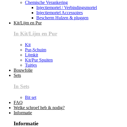
Chemische Verankering
Injectiemortel / Verbindingsmortel
Injectiemortel Accessoires
Bescherm Hulzen & pluggen
Kit/Lijm en Pur
In Kit/Lijm en Pur
Kit
Pur-Schuim
Lijmkit
Kit/Pur Spuiten
Tuitjes
Bouwfolie
Sets
In Sets
Bit set
FAQ
Welke schroef heb ik nodig?
Informatie
Informatie