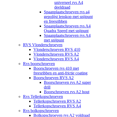
universeel rvs A4
deeldraad
Spaanplaatschroeven rvs a4
gepolijst lenskop met snijpunt
en freesribben
Spaanplaatschroeven rvs A4
Quadra Speed met snijpunt
Spaanplaatschroeven rvs A4
met snijpunt
RVS Vlonderschroeven
Vlonderschroeven RVS 410
Vlonderschroeven RVS A2
Vlonderschroeven RVS A4
Rvs boorschroeven
Boorschroeven rvs 410 met
freesribben en anti-frictie coating
Boorschroeven RVS A2
Boorschroeven rvs A2 super
drill
Boorschroeven rvs A2 hout
Rvs Tellerkopschroeven
Tellerkopschroeven RVS A2
Tellerkopschroeven RVS A4
Rvs bolkopschroeven
Bolkopschroeven rvs A2 voldraad