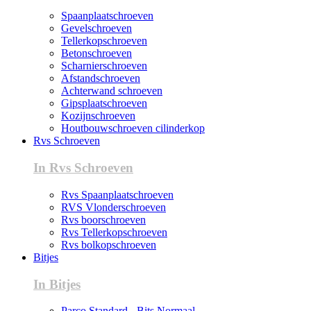
Spaanplaatschroeven
Gevelschroeven
Tellerkopschroeven
Betonschroeven
Scharnierschroeven
Afstandschroeven
Achterwand schroeven
Gipsplaatschroeven
Kozijnschroeven
Houtbouwschroeven cilinderkop
Rvs Schroeven
In Rvs Schroeven
Rvs Spaanplaatschroeven
RVS Vlonderschroeven
Rvs boorschroeven
Rvs Tellerkopschroeven
Rvs bolkopschroeven
Bitjes
In Bitjes
Parco Standard - Bits Normaal