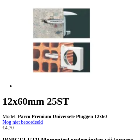
12x60mm 25ST
Model:
Parco Premium Universele Pluggen 12x60
Nog niet beoordeeld
€4,70
!!OPGELET!! Momenteel ondervinden wij langere