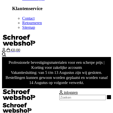
Klantenservice
Contact
Retourneren
Sitemap
€0,00
Zoeken
Professionele bevestigingsmaterialen voor een scherpe prijs |
Korting voor zakelijke accounts
Vakantiesluiting: van 5 t/m 13 Augustus zijn wij gesloten.
Bestellingen kunnen gewoon worden geplaatst en worden vanaf
14 Augutus op volgorde verwerkt.
inloggen
Z