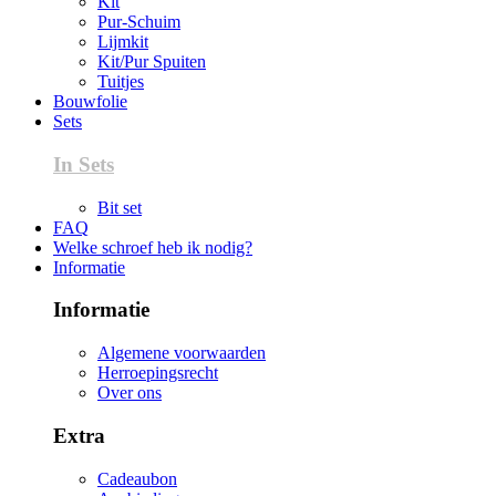
Kit
Pur-Schuim
Lijmkit
Kit/Pur Spuiten
Tuitjes
Bouwfolie
Sets
In Sets
Bit set
FAQ
Welke schroef heb ik nodig?
Informatie
Informatie
Algemene voorwaarden
Herroepingsrecht
Over ons
Extra
Cadeaubon