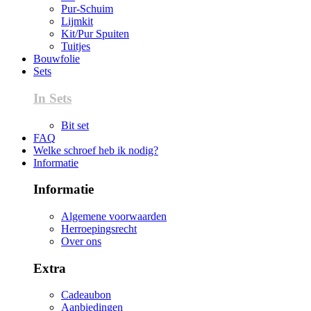
Pur-Schuim
Lijmkit
Kit/Pur Spuiten
Tuitjes
Bouwfolie
Sets
In Sets
Bit set
FAQ
Welke schroef heb ik nodig?
Informatie
Informatie
Algemene voorwaarden
Herroepingsrecht
Over ons
Extra
Cadeaubon
Aanbiedingen