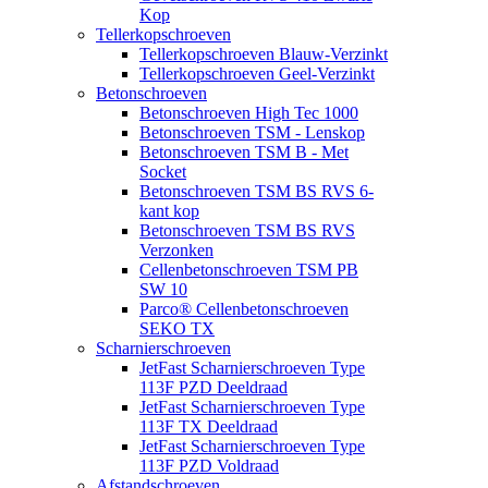
Kop
Tellerkopschroeven
Tellerkopschroeven Blauw-Verzinkt
Tellerkopschroeven Geel-Verzinkt
Betonschroeven
Betonschroeven High Tec 1000
Betonschroeven TSM - Lenskop
Betonschroeven TSM B - Met
Socket
Betonschroeven TSM BS RVS 6-
kant kop
Betonschroeven TSM BS RVS
Verzonken
Cellenbetonschroeven TSM PB
SW 10
Parco® Cellenbetonschroeven
SEKO TX
Scharnierschroeven
JetFast Scharnierschroeven Type
113F PZD Deeldraad
JetFast Scharnierschroeven Type
113F TX Deeldraad
JetFast Scharnierschroeven Type
113F PZD Voldraad
Afstandschroeven