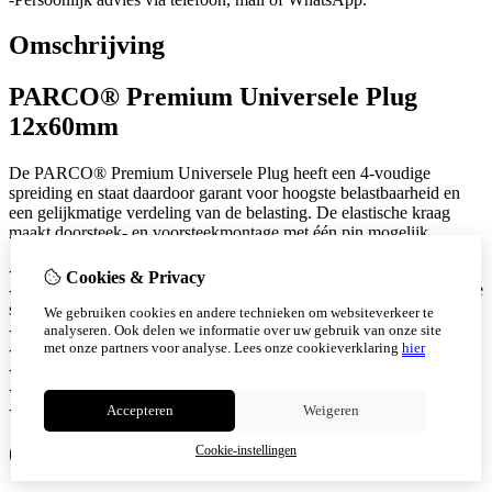
Omschrijving
PARCO® Premium Universele Plug
12x60mm
De PARCO® Premium Universele Plug heeft een 4-voudige
spreiding en staat daardoor garant voor hoogste belastbaarheid en
een gelijkmatige verdeling van de belasting. De elastische kraag
maakt doorsteek- en voorsteekmontage met één pin mogelijk.
-Torsiebeveiliging voorkomt meedraaien in het boorgat
Cookies & Privacy
-Voor gebruik met houtschroeven, spaanplaatschroeven en metrische
schroeven
We gebruiken cookies en andere technieken om websiteverkeer te
-Massieve centreerpen vergemakkelijkt het inbrengen in het boorgat
analyseren. Ook delen we informatie over uw gebruik van onze site
met onze partners voor analyse.
Lees onze cookieverklaring
hier
-Hoogwaardig PA6.
-Voor schroeven van 8 tot 10mm
-Diameter boorgat: 12mm
-Ankerlengte: 60mm
Accepteren
Weigeren
0 review(s)
Cookie-instellingen