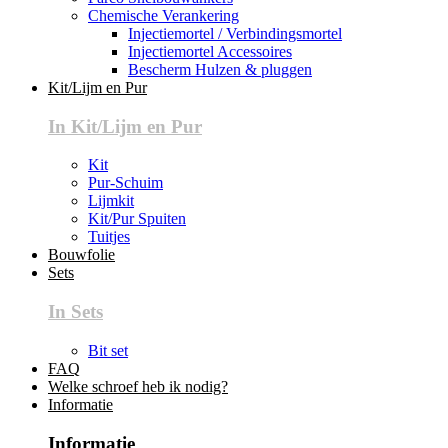
Chemische Verankering
Injectiemortel / Verbindingsmortel
Injectiemortel Accessoires
Bescherm Hulzen & pluggen
Kit/Lijm en Pur
In Kit/Lijm en Pur
Kit
Pur-Schuim
Lijmkit
Kit/Pur Spuiten
Tuitjes
Bouwfolie
Sets
In Sets
Bit set
FAQ
Welke schroef heb ik nodig?
Informatie
Informatie