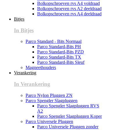
Bolkopschroeven rvs A4 voldraad
Bolkopschroeven rvs A2 deeldraad
Bolkopschroeven rvs A4 deeldraad
Bitjes
In Bitjes
Parco Standard - Bits Normaal
Parco Standard-Bits PH
Parco Standard-Bits PZD
Parco Standard-Bits TX
Parco Standard-Bits Sleuf
Magneethouders
Verankering
In Verankering
Parco Nylon Pluggen ZN
Parco Spengler Slagpluggen
Parco Spengler Slagpluggen RVS
A2
Parco Spengler Slagpluggen Koper
Parco Universele Pluggen
Parco Universele Pluggen zonder