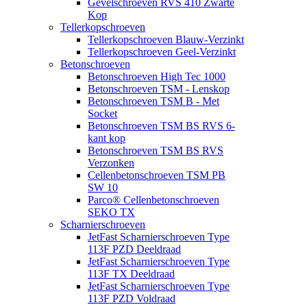
Gevelschroeven RVS 410 Zwarte
Kop
Tellerkopschroeven
Tellerkopschroeven Blauw-Verzinkt
Tellerkopschroeven Geel-Verzinkt
Betonschroeven
Betonschroeven High Tec 1000
Betonschroeven TSM - Lenskop
Betonschroeven TSM B - Met
Socket
Betonschroeven TSM BS RVS 6-
kant kop
Betonschroeven TSM BS RVS
Verzonken
Cellenbetonschroeven TSM PB
SW 10
Parco® Cellenbetonschroeven
SEKO TX
Scharnierschroeven
JetFast Scharnierschroeven Type
113F PZD Deeldraad
JetFast Scharnierschroeven Type
113F TX Deeldraad
JetFast Scharnierschroeven Type
113F PZD Voldraad