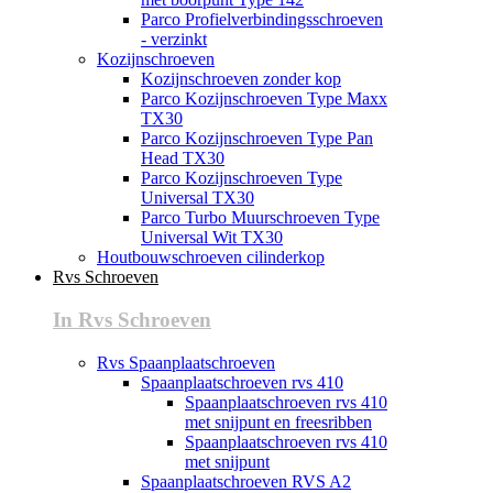
Parco Profielverbindingsschroeven
- verzinkt
Kozijnschroeven
Kozijnschroeven zonder kop
Parco Kozijnschroeven Type Maxx
TX30
Parco Kozijnschroeven Type Pan
Head TX30
Parco Kozijnschroeven Type
Universal TX30
Parco Turbo Muurschroeven Type
Universal Wit TX30
Houtbouwschroeven cilinderkop
Rvs Schroeven
In Rvs Schroeven
Rvs Spaanplaatschroeven
Spaanplaatschroeven rvs 410
Spaanplaatschroeven rvs 410
met snijpunt en freesribben
Spaanplaatschroeven rvs 410
met snijpunt
Spaanplaatschroeven RVS A2