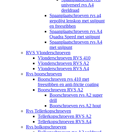
universeel rvs A4
deeldraad
Spaanplaatschroeven rvs a4
gepolijst lenskop met snijpunt
en freesribben
Spaanplaatschroeven rvs A4
Quadra Speed met snijpunt
Spaanplaatschroeven rvs A4
met snijpunt
RVS Vlonderschroeven
Vlonderschroeven RVS 410
Vlonderschroeven RVS A2
Vlonderschroeven RVS A4
Rvs boorschroeven
Boorschroeven rvs 410 met
freesribben en anti-frictie coating
Boorschroeven RVS A2
Boorschroeven rvs A2 super
drill
Boorschroeven rvs A2 hout
Rvs Tellerkopschroeven
Tellerkopschroeven RVS A2
Tellerkopschroeven RVS A4
Rvs bolkopschroeven