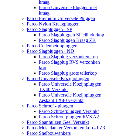
kraag
Parco Universele Pluggen met
kraag
Parco Premium Universele Pluggen
Parco Nylon Kraagpluggen
Parco Slagpluggen - SP
Parco Slagpluggen SP cilinderkop
Parco Slagpluggen Kraag ZK
Parco Cellenbetonpluggen
Parco Slagpluggen - ND
Parco Slagplug verzonken kop
Parco Slagplug RVS verzonken
kop
Parco Slagplug grote tellerkop
Parco Universele Kozijnpluggen
Parco Universele Kozijnpluggen
TX40 Verzinkt
Parco Universele Kozijnpluggen
Zeskant TX40 verzinkt
Parco Schroef - pluggen
Parco Schroefpluggen Verzinkt
Parco Schroefpluggen RVS A2
Parco Spanhulzen Geel Verzinkt
Parco Metaalanker Verzonken kop - PZ3
Parco Snelbouwankers