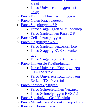
kraag
Parco Universele Pluggen met
kraag
Parco Premium Universele Pluggen
Parco Nylon Kraagpluggen
Parco Slagpluggen - SP
Parco Slagpluggen SP cilinderkop
Parco Slagpluggen Kraag ZK
Parco Cellenbetonpluggen
Parco Slagpluggen - ND
Parco Slagplug verzonken kop
Parco Slagplug RVS verzonken
kop
Parco Slagplug grote tellerkop
Parco Universele Kozijnpluggen
Parco Universele Kozijnpluggen
TX40 Verzinkt
Parco Universele Kozijnpluggen
Zeskant TX40 verzinkt
Parco Schroef - pluggen
Parco Schroefpluggen Verzinkt
Parco Schroefpluggen RVS A2
Parco Spanhulzen Geel Verzinkt
Parco Metaalanker Verzonken kop - PZ3
Parco Snelbouwankers