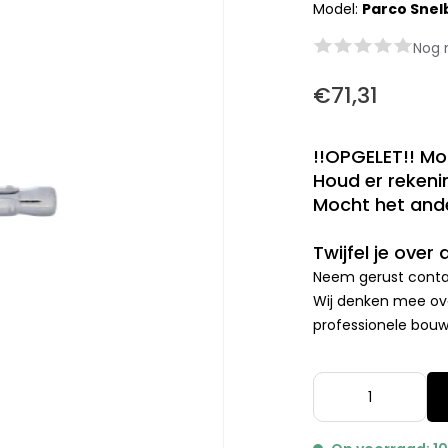
Model:
Parco Snel
Nog 
€71,31
!!OPGELET!! Mo
Houd er rekenin
Mocht het ande
Twijfel je over
Neem gerust contac
Wij denken mee ove
professionele bouwp