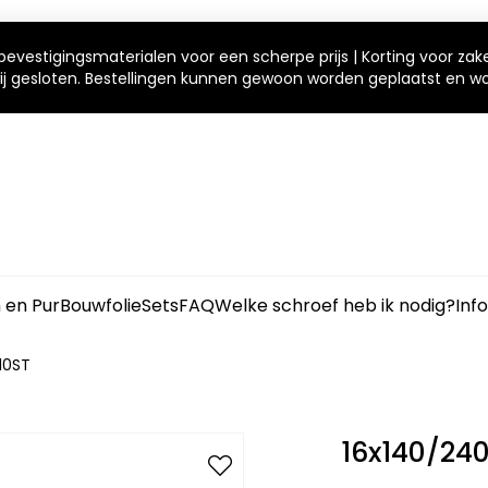
bevestigingsmaterialen voor een scherpe prijs | Korting voor zak
 wij gesloten. Bestellingen kunnen gewoon worden geplaatst en 
m en Pur
Bouwfolie
Sets
FAQ
Welke schroef heb ik nodig?
Inf
10ST
16x140/240