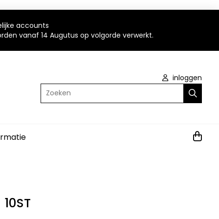
elijke accounts
worden vanaf 14 Augutus op volgorde verwerkt.
inloggen
Zoeken
ormatie
 10ST