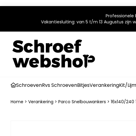
Professionele 
Vakantiesluiting: van 5 t/m 13 Augustus zijn
Schroeven
Rvs Schroeven
Bitjes
Verankering
Kit/Lij
Home
>
Verankering
>
Parco Snelbouwankers
>
16x140/240 