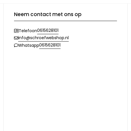
Neem contact met ons op
0615628101
Telefoon
info@schroefwebshop.nl
0615628101
Whatsapp