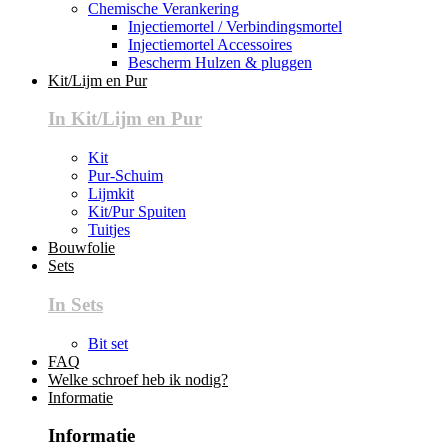
Chemische Verankering
Injectiemortel / Verbindingsmortel
Injectiemortel Accessoires
Bescherm Hulzen & pluggen
Kit/Lijm en Pur
In Kit/Lijm en Pur
Kit
Pur-Schuim
Lijmkit
Kit/Pur Spuiten
Tuitjes
Bouwfolie
Sets
In Sets
Bit set
FAQ
Welke schroef heb ik nodig?
Informatie
Informatie