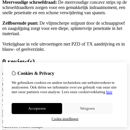
Meervoudige schroefdraad:
De meervoudige concave strips op de
schroefdraadkern zorgen voor een gemakkelijk indraaimoment, een
snelle penetratie en een schone verwijdering van spanen.
Zelfborende punt:
De vlijmscherpe snijpunt door de schraapgroef
en zaagslijping zorgt voor een diepe, splintervrije penetratie in het
materiaal.
Verkrijgbaar in vele uitvoeringen met PZD of TX aandrijving en in
blauw- of geelverzinkt.
0 review(s)
Cookies & Privacy
Over Schroefwebshop.nl
Schroefwebshop.nl is jouw online specialist in (rvs) schroeven en
We gebruiken cookies en andere technieken om websiteverkeer te
bevestigingsmaterialen. Wij leveren hoogwaardige producten voor
analyseren. Ook delen we informatie over uw gebruik van onze site
hout en bouwconstructies, met snelle levering, scherpe prijzen en
met onze partners voor analyse.
Lees onze cookieverklaring
hier
uitstekende service. Ons assortiment bestaat onder andere uit (rvs)
spaanplaatschroeven, vlonderschroeven, (rvs) tellerkopschroeven
voor hout, beton en gevel. Alle producten zijn zorgvuldig
Accepteren
Weigeren
geselecteerd en geschikt voor professioneel gebruik. Bij ons staat
kwaliteit en klanttevredenheid centraal. Snel geleverd. Eerlijk
Cookie-instellingen
geprijsd. Betrouwbaar bevestigd. KVK: 94053340 Snijderstraat 2a
4255HS Nieuwendijk