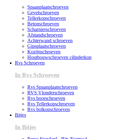
Spaanplaatschroeven
Gevelschroeven
Tellerkopschroeven
Betonschroeven
Scharnierschroeven
Afstandschroeven
Achterwand schroeven
Gipsplaatschroeven
Kozijnschroeven
Houtbouwschroeven cilinderkop
Rvs Schroeven
In Rvs Schroeven
Rvs Spaanplaatschroeven
RVS Vlonderschroeven
Rvs boorschroeven
Rvs Tellerkopschroeven
Rvs bolkopschroeven
Bitjes
In Bitjes
Parco Standard - Bits Normaal