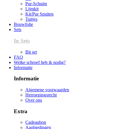
Pur-Schuim
Lijmkit
Kit/Pur Spuiten
Tuitjes
Bouwfolie
Sets
In Sets
Bit set
FAQ
Welke schroef heb ik nodig?
Informatie
Informatie
Algemene voorwaarden
Herroepingsrecht
Over ons
Extra
Cadeaubon
Aanbiedingen