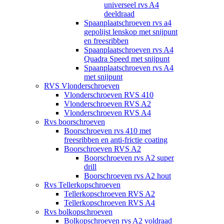
universeel rvs A4
deeldraad
Spaanplaatschroeven rvs a4
gepolijst lenskop met snijpunt
en freesribben
Spaanplaatschroeven rvs A4
Quadra Speed met snijpunt
Spaanplaatschroeven rvs A4
met snijpunt
RVS Vlonderschroeven
Vlonderschroeven RVS 410
Vlonderschroeven RVS A2
Vlonderschroeven RVS A4
Rvs boorschroeven
Boorschroeven rvs 410 met
freesribben en anti-frictie coating
Boorschroeven RVS A2
Boorschroeven rvs A2 super
drill
Boorschroeven rvs A2 hout
Rvs Tellerkopschroeven
Tellerkopschroeven RVS A2
Tellerkopschroeven RVS A4
Rvs bolkopschroeven
Bolkopschroeven rvs A2 voldraad