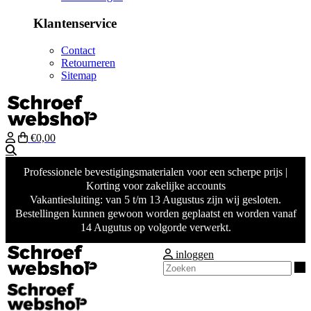
Klantenservice
Contact
Retourneren
Sitemap
€0,00
Zoeken
Professionele bevestigingsmaterialen voor een scherpe prijs |
Korting voor zakelijke accounts
Vakantiesluiting: van 5 t/m 13 Augustus zijn wij gesloten.
Bestellingen kunnen gewoon worden geplaatst en worden vanaf
14 Augutus op volgorde verwerkt.
inloggen
Z