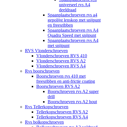
universeel rvs A4
deeldraad
Spaanplaatschroeven rvs a4
gepolijst lenskop met snijpunt
en freesribben
Spaanplaatschroeven rvs A4
Quadra Speed met snijpunt
Spaanplaatschroeven rvs A4
met snijpunt
RVS Vlonderschroeven
Vlonderschroeven RVS 410
Vlonderschroeven RVS A2
Vlonderschroeven RVS A4
Rvs boorschroeven
Boorschroeven rvs 410 met
freesribben en anti-frictie coating
Boorschroeven RVS A2
Boorschroeven rvs A2 super
drill
Boorschroeven rvs A2 hout
Rvs Tellerkopschroeven
Tellerkopschroeven RVS A2
Tellerkopschroeven RVS A4
Rvs bolkopschroeven