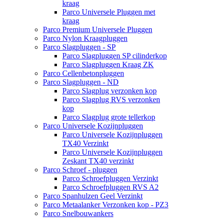
kraag
Parco Universele Pluggen met
kraag
Parco Premium Universele Pluggen
Parco Nylon Kraagpluggen
Parco Slagpluggen - SP
Parco Slagpluggen SP cilinderkop
Parco Slagpluggen Kraag ZK
Parco Cellenbetonpluggen
Parco Slagpluggen - ND
Parco Slagplug verzonken kop
Parco Slagplug RVS verzonken
kop
Parco Slagplug grote tellerkop
Parco Universele Kozijnpluggen
Parco Universele Kozijnpluggen
TX40 Verzinkt
Parco Universele Kozijnpluggen
Zeskant TX40 verzinkt
Parco Schroef - pluggen
Parco Schroefpluggen Verzinkt
Parco Schroefpluggen RVS A2
Parco Spanhulzen Geel Verzinkt
Parco Metaalanker Verzonken kop - PZ3
Parco Snelbouwankers