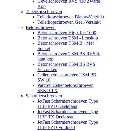
Gevelschroeven RVS 410 Zwarte
Kop
Tellerkopschroeven
Tellerkopschroeven Blauw-Verzinkt
Tellerkopschroeven Geel-Verzinkt
Betonschroeven
Betonschroeven High Tec 1000
Betonschroeven TSM - Lenskop
Betonschroeven TSM B - Met
Socket
Betonschroeven TSM BS RVS 6-
kant kop
Betonschroeven TSM BS RVS
Verzonken
Cellenbetonschroeven TSM PB
SW 10
Parco® Cellenbetonschroeven
SEKO TX
Scharnierschroeven
JetFast Scharnierschroeven Type
113F PZD Deeldraad
JetFast Scharnierschroeven Type
113F TX Deeldraad
JetFast Scharnierschroeven Type
113F PZD Voldraad