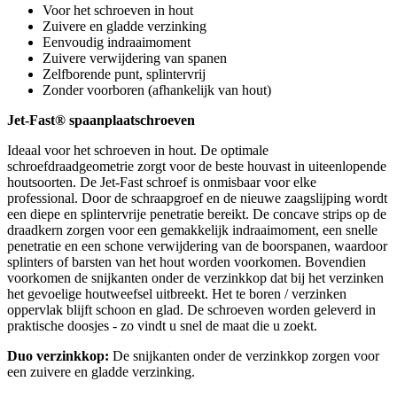
Voor het schroeven in hout
Zuivere en gladde verzinking
Eenvoudig indraaimoment
Zuivere verwijdering van spanen
Zelfborende punt, splintervrij
Zonder voorboren (afhankelijk van hout)
Jet-Fast® spaanplaatschroeven
Ideaal voor het schroeven in hout. De optimale
schroefdraadgeometrie zorgt voor de beste houvast in uiteenlopende
houtsoorten. De Jet-Fast schroef is onmisbaar voor elke
professional. Door de schraapgroef en de nieuwe zaagslijping wordt
een diepe en splintervrije penetratie bereikt. De concave strips op de
draadkern zorgen voor een gemakkelijk indraaimoment, een snelle
penetratie en een schone verwijdering van de boorspanen, waardoor
splinters of barsten van het hout worden voorkomen. Bovendien
voorkomen de snijkanten onder de verzinkkop dat bij het verzinken
het gevoelige houtweefsel uitbreekt. Het te boren / verzinken
oppervlak blijft schoon en glad. De schroeven worden geleverd in
praktische doosjes - zo vindt u snel de maat die u zoekt.
Duo verzinkkop:
De snijkanten onder de verzinkkop zorgen voor
een zuivere en gladde verzinking.