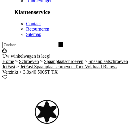
Aanbiedingen
Klantenservice
Contact
Retourneren
Sitemap
Zoeken
Uw winkelwagen is leeg!
Home
>
Schroeven
>
Spaanplaatschroeven
>
Spaanplaatschroeven
JetFast
>
JetFast Spaanplaatschroeven Torx Voldraad Blauw-
Verzinkt
>
3,0x40 500ST TX