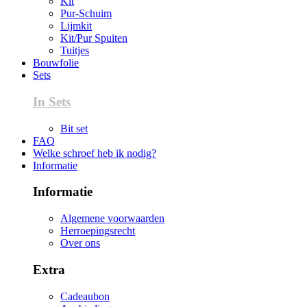
Kit
Pur-Schuim
Lijmkit
Kit/Pur Spuiten
Tuitjes
Bouwfolie
Sets
In Sets
Bit set
FAQ
Welke schroef heb ik nodig?
Informatie
Informatie
Algemene voorwaarden
Herroepingsrecht
Over ons
Extra
Cadeaubon