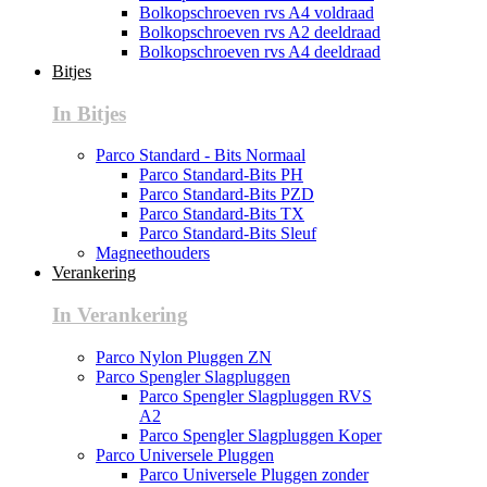
Bolkopschroeven rvs A4 voldraad
Bolkopschroeven rvs A2 deeldraad
Bolkopschroeven rvs A4 deeldraad
Bitjes
In Bitjes
Parco Standard - Bits Normaal
Parco Standard-Bits PH
Parco Standard-Bits PZD
Parco Standard-Bits TX
Parco Standard-Bits Sleuf
Magneethouders
Verankering
In Verankering
Parco Nylon Pluggen ZN
Parco Spengler Slagpluggen
Parco Spengler Slagpluggen RVS
A2
Parco Spengler Slagpluggen Koper
Parco Universele Pluggen
Parco Universele Pluggen zonder