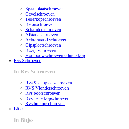
Spaanplaatschroeven
Gevelschroeven
Tellerkopschroeven
Betonschroeven
Scharnierschroeven
Afstandschroeven
Achterwand schroeven
Gipsplaatschroeven
Kozijnschroeven
Houtbouwschroeven cilinderkop
Rvs Schroeven
In Rvs Schroeven
Rvs Spaanplaatschroeven
RVS Vlonderschroeven
Rvs boorschroeven
Rvs Tellerkopschroeven
Rvs bolkopschroeven
Bitjes
In Bitjes