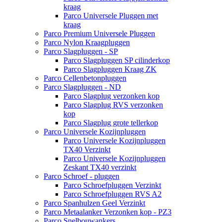
kraag
Parco Universele Pluggen met
kraag
Parco Premium Universele Pluggen
Parco Nylon Kraagpluggen
Parco Slagpluggen - SP
Parco Slagpluggen SP cilinderkop
Parco Slagpluggen Kraag ZK
Parco Cellenbetonpluggen
Parco Slagpluggen - ND
Parco Slagplug verzonken kop
Parco Slagplug RVS verzonken
kop
Parco Slagplug grote tellerkop
Parco Universele Kozijnpluggen
Parco Universele Kozijnpluggen
TX40 Verzinkt
Parco Universele Kozijnpluggen
Zeskant TX40 verzinkt
Parco Schroef - pluggen
Parco Schroefpluggen Verzinkt
Parco Schroefpluggen RVS A2
Parco Spanhulzen Geel Verzinkt
Parco Metaalanker Verzonken kop - PZ3
Parco Snelbouwankers