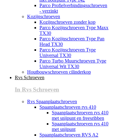
Parco Profielverbindingsschroeven
- verzinkt
Kozijnschroeven
Kozijnschroeven zonder kop
Parco Kozijnschroeven Type Maxx
TX30
Parco Kozijnschroeven Type Pan
Head TX30
Parco Kozijnschroeven Type
Universal TX30
Parco Turbo Muurschroeven Type
Universal Wit TX30
Houtbouwschroeven cilinderkop
Rvs Schroeven
In Rvs Schroeven
Rvs Spaanplaatschroeven
Spaanplaatschroeven rvs 410
Spaanplaatschroeven rvs 410
met snijpunt en freesribben
Spaanplaatschroeven rvs 410
met snijpunt
Spaanplaatschroeven RVS A2