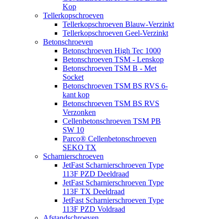
Kop
Tellerkopschroeven
Tellerkopschroeven Blauw-Verzinkt
Tellerkopschroeven Geel-Verzinkt
Betonschroeven
Betonschroeven High Tec 1000
Betonschroeven TSM - Lenskop
Betonschroeven TSM B - Met
Socket
Betonschroeven TSM BS RVS 6-
kant kop
Betonschroeven TSM BS RVS
Verzonken
Cellenbetonschroeven TSM PB
SW 10
Parco® Cellenbetonschroeven
SEKO TX
Scharnierschroeven
JetFast Scharnierschroeven Type
113F PZD Deeldraad
JetFast Scharnierschroeven Type
113F TX Deeldraad
JetFast Scharnierschroeven Type
113F PZD Voldraad
Afstandschroeven