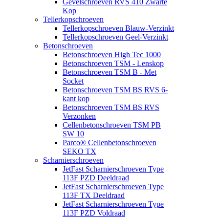
Gevelschroeven RVS 410 Zwarte
Kop
Tellerkopschroeven
Tellerkopschroeven Blauw-Verzinkt
Tellerkopschroeven Geel-Verzinkt
Betonschroeven
Betonschroeven High Tec 1000
Betonschroeven TSM - Lenskop
Betonschroeven TSM B - Met
Socket
Betonschroeven TSM BS RVS 6-
kant kop
Betonschroeven TSM BS RVS
Verzonken
Cellenbetonschroeven TSM PB
SW 10
Parco® Cellenbetonschroeven
SEKO TX
Scharnierschroeven
JetFast Scharnierschroeven Type
113F PZD Deeldraad
JetFast Scharnierschroeven Type
113F TX Deeldraad
JetFast Scharnierschroeven Type
113F PZD Voldraad