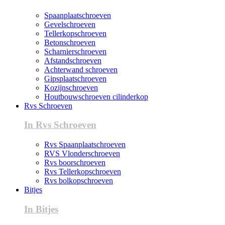
Spaanplaatschroeven
Gevelschroeven
Tellerkopschroeven
Betonschroeven
Scharnierschroeven
Afstandschroeven
Achterwand schroeven
Gipsplaatschroeven
Kozijnschroeven
Houtbouwschroeven cilinderkop
Rvs Schroeven
In Rvs Schroeven
Rvs Spaanplaatschroeven
RVS Vlonderschroeven
Rvs boorschroeven
Rvs Tellerkopschroeven
Rvs bolkopschroeven
Bitjes
In Bitjes