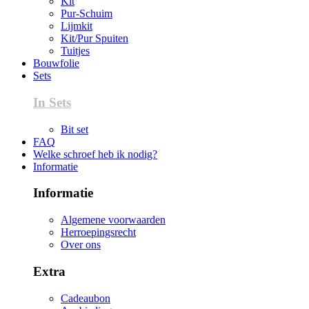
Kit
Pur-Schuim
Lijmkit
Kit/Pur Spuiten
Tuitjes
Bouwfolie
Sets
In Sets
Bit set
FAQ
Welke schroef heb ik nodig?
Informatie
Informatie
Algemene voorwaarden
Herroepingsrecht
Over ons
Extra
Cadeaubon