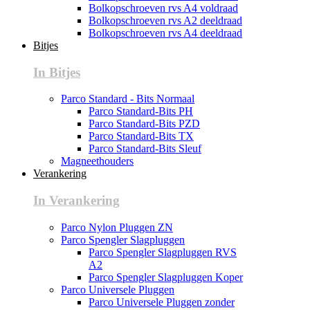
Bolkopschroeven rvs A4 voldraad
Bolkopschroeven rvs A2 deeldraad
Bolkopschroeven rvs A4 deeldraad
Bitjes
In Bitjes
Parco Standard - Bits Normaal
Parco Standard-Bits PH
Parco Standard-Bits PZD
Parco Standard-Bits TX
Parco Standard-Bits Sleuf
Magneethouders
Verankering
In Verankering
Parco Nylon Pluggen ZN
Parco Spengler Slagpluggen
Parco Spengler Slagpluggen RVS
A2
Parco Spengler Slagpluggen Koper
Parco Universele Pluggen
Parco Universele Pluggen zonder