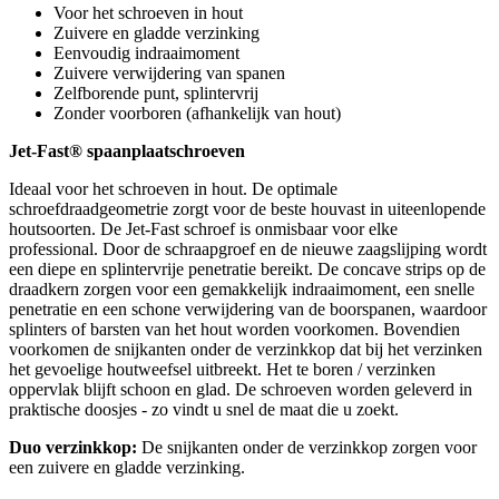
Voor het schroeven in hout
Zuivere en gladde verzinking
Eenvoudig indraaimoment
Zuivere verwijdering van spanen
Zelfborende punt, splintervrij
Zonder voorboren (afhankelijk van hout)
Jet-Fast® spaanplaatschroeven
Ideaal voor het schroeven in hout. De optimale
schroefdraadgeometrie zorgt voor de beste houvast in uiteenlopende
houtsoorten. De Jet-Fast schroef is onmisbaar voor elke
professional. Door de schraapgroef en de nieuwe zaagslijping wordt
een diepe en splintervrije penetratie bereikt. De concave strips op de
draadkern zorgen voor een gemakkelijk indraaimoment, een snelle
penetratie en een schone verwijdering van de boorspanen, waardoor
splinters of barsten van het hout worden voorkomen. Bovendien
voorkomen de snijkanten onder de verzinkkop dat bij het verzinken
het gevoelige houtweefsel uitbreekt. Het te boren / verzinken
oppervlak blijft schoon en glad. De schroeven worden geleverd in
praktische doosjes - zo vindt u snel de maat die u zoekt.
Duo verzinkkop:
De snijkanten onder de verzinkkop zorgen voor
een zuivere en gladde verzinking.