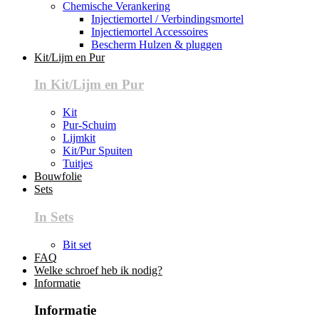
Chemische Verankering
Injectiemortel / Verbindingsmortel
Injectiemortel Accessoires
Bescherm Hulzen & pluggen
Kit/Lijm en Pur
In Kit/Lijm en Pur
Kit
Pur-Schuim
Lijmkit
Kit/Pur Spuiten
Tuitjes
Bouwfolie
Sets
In Sets
Bit set
FAQ
Welke schroef heb ik nodig?
Informatie
Informatie