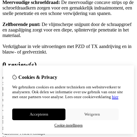
Meervoudige schroefdraad:
De meervoudige concave strips op de
schroefdraadkern zorgen voor een gemakkelijk indraaimoment, een
snelle penetratie en een schone verwijdering van spanen.
Zelfborende punt:
De vlijmscherpe snijpunt door de schraapgroef
en zaagslijping zorgt voor een diepe, splintervrije penetratie in het
materiaal.
Verkrijgbaar in vele uitvoeringen met PZD of TX aandrijving en in
blauw- of geelverzinkt.
0 review(s)
Cookies & Privacy
Over Schroefwebshop.nl
Schroefwebshop.nl is jouw online specialist in (rvs) schroeven en
We gebruiken cookies en andere technieken om websiteverkeer te
bevestigingsmaterialen. Wij leveren hoogwaardige producten voor
analyseren. Ook delen we informatie over uw gebruik van onze site
hout en bouwconstructies, met snelle levering, scherpe prijzen en
met onze partners voor analyse.
Lees onze cookieverklaring
hier
uitstekende service. Ons assortiment bestaat onder andere uit (rvs)
spaanplaatschroeven, vlonderschroeven, (rvs) tellerkopschroeven
voor hout, beton en gevel. Alle producten zijn zorgvuldig
Accepteren
Weigeren
geselecteerd en geschikt voor professioneel gebruik. Bij ons staat
kwaliteit en klanttevredenheid centraal. Snel geleverd. Eerlijk
Cookie-instellingen
geprijsd. Betrouwbaar bevestigd. KVK: 94053340 Snijderstraat 2a
4255HS Nieuwendijk