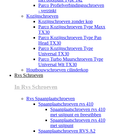
Parco Profielverbindingsschroeven
- verzinkt
Kozijnschroeven
Kozijnschroeven zonder kop
Parco Kozijnschroeven Type Maxx
TX30
Parco Kozijnschroeven Type Pan
Head TX30
Parco Kozijnschroeven Type
Universal TX30
Parco Turbo Muurschroeven Type
Universal Wit TX30
Houtbouwschroeven cilinderkop
Rvs Schroeven
In Rvs Schroeven
Rvs Spaanplaatschroeven
Spaanplaatschroeven rvs 410
Spaanplaatschroeven rvs 410
met snijpunt en freesribben
Spaanplaatschroeven rvs 410
met snijpunt
Spaanplaatschroeven RVS A2