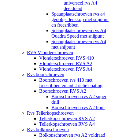
universeel rvs A4
deeldraad
Spaanplaatschroeven rvs a4
gepolijst lenskop met snijpunt
en freesribben
Spaanplaatschroeven rvs A4
Quadra Speed met snijpunt
Spaanplaatschroeven rvs A4
met snijpunt
RVS Vlonderschroeven
Vlonderschroeven RVS 410
Vlonderschroeven RVS A2
Vlonderschroeven RVS A4
Rvs boorschroeven
Boorschroeven rvs 410 met
freesribben en anti-frictie coating
Boorschroeven RVS A2
Boorschroeven rvs A2 super
drill
Boorschroeven rvs A2 hout
Rvs Tellerkopschroeven
Tellerkopschroeven RVS A2
Tellerkopschroeven RVS A4
Rvs bolkopschroeven
Bolkopschroeven rvs A2 voldraad