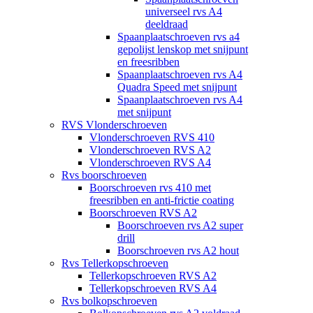
universeel rvs A4
deeldraad
Spaanplaatschroeven rvs a4
gepolijst lenskop met snijpunt
en freesribben
Spaanplaatschroeven rvs A4
Quadra Speed met snijpunt
Spaanplaatschroeven rvs A4
met snijpunt
RVS Vlonderschroeven
Vlonderschroeven RVS 410
Vlonderschroeven RVS A2
Vlonderschroeven RVS A4
Rvs boorschroeven
Boorschroeven rvs 410 met
freesribben en anti-frictie coating
Boorschroeven RVS A2
Boorschroeven rvs A2 super
drill
Boorschroeven rvs A2 hout
Rvs Tellerkopschroeven
Tellerkopschroeven RVS A2
Tellerkopschroeven RVS A4
Rvs bolkopschroeven