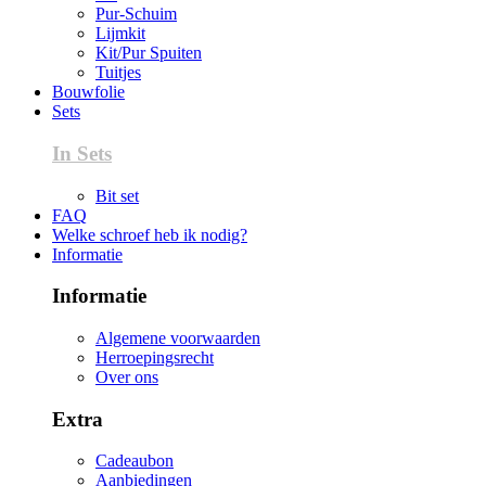
Pur-Schuim
Lijmkit
Kit/Pur Spuiten
Tuitjes
Bouwfolie
Sets
In Sets
Bit set
FAQ
Welke schroef heb ik nodig?
Informatie
Informatie
Algemene voorwaarden
Herroepingsrecht
Over ons
Extra
Cadeaubon
Aanbiedingen