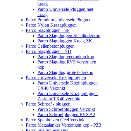
kraag
Parco Universele Pluggen met
kraag
Parco Premium Universele Pluggen
Parco Nylon Kraagpluggen
Parco Slagpluggen - SP
Parco Slagpluggen SP cilinderkop
Parco Slagpluggen Kraag ZK
Parco Cellenbetonpluggen
Parco Slagpluggen - ND
Parco Slagplug verzonken kop
Parco Slagplug RVS verzonken
kop
Parco Slagplug grote tellerkop
Parco Universele Kozijnpluggen
Parco Universele Kozijnpluggen
TX40 Verzinkt
Parco Universele Kozijnpluggen
Zeskant TX40 verzinkt
Parco Schroef - pluggen
Parco Schroefpluggen Verzinkt
Parco Schroefpluggen RVS A2
Parco Spanhulzen Geel Verzinkt
Parco Metaalanker Verzonken kop - PZ3
Parco Snelbouwankers