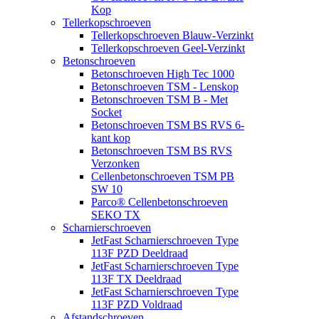
Kop
Tellerkopschroeven
Tellerkopschroeven Blauw-Verzinkt
Tellerkopschroeven Geel-Verzinkt
Betonschroeven
Betonschroeven High Tec 1000
Betonschroeven TSM - Lenskop
Betonschroeven TSM B - Met
Socket
Betonschroeven TSM BS RVS 6-
kant kop
Betonschroeven TSM BS RVS
Verzonken
Cellenbetonschroeven TSM PB
SW 10
Parco® Cellenbetonschroeven
SEKO TX
Scharnierschroeven
JetFast Scharnierschroeven Type
113F PZD Deeldraad
JetFast Scharnierschroeven Type
113F TX Deeldraad
JetFast Scharnierschroeven Type
113F PZD Voldraad
Afstandschroeven