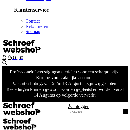
Klantenservice
Contact
Retourneren
Sitemap
€0,00
Zoeken
Professionele bevestigingsmaterialen voor een scherpe prijs |
Korting voor zakelijke accounts
Vakantiesluiting: van 5 t/m 13 Augustus zijn wij gesloten.
Bestellingen kunnen gewoon worden geplaatst en worden vanaf
14 Augutus op volgorde verwerkt.
inloggen
Z