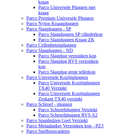
kraag
Parco Universele Pluggen met
kraag
Parco Premium Universele Pluggen
Parco Nylon Kraagpluggen
Parco Slagpluggen - SP
Parco Slagpluggen SP cilinderkop
Parco Slagpluggen Kraag ZK
Parco Cellenbetonpluggen
Parco Slagpluggen - ND
Parco Slagplug verzonken kop
Parco Slagplug RVS verzonken
kop
Parco Slagplug grote tellerkop
Parco Universele Kozijnpluggen
Parco Universele Kozijnpluggen
TX40 Verzinkt
Parco Universele Kozijnpluggen
Zeskant TX40 verzinkt
Parco Schroef - pluggen
Parco Schroefpluggen Verzinkt
Parco Schroefpluggen RVS A2
Parco Spanhulzen Geel Verzinkt
Parco Metaalanker Verzonken kop - PZ3
Parco Snelbouwankers