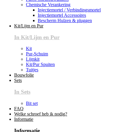
Chemische Verankering
Injectiemortel / Verbindingsmortel
Injectiemortel Accessoires
Bescherm Hulzen & pluggen
Kit/Lijm en Pur
In Kit/Lijm en Pur
Kit
Pur-Schuim
Lijmkit
Kit/Pur Spuiten
Tuitjes
Bouwfolie
Sets
In Sets
Bit set
FAQ
Welke schroef heb ik nodig?
Informatie
Informatie