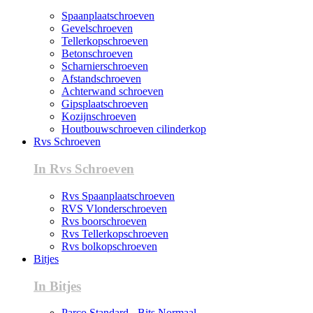
Spaanplaatschroeven
Gevelschroeven
Tellerkopschroeven
Betonschroeven
Scharnierschroeven
Afstandschroeven
Achterwand schroeven
Gipsplaatschroeven
Kozijnschroeven
Houtbouwschroeven cilinderkop
Rvs Schroeven
In Rvs Schroeven
Rvs Spaanplaatschroeven
RVS Vlonderschroeven
Rvs boorschroeven
Rvs Tellerkopschroeven
Rvs bolkopschroeven
Bitjes
In Bitjes
Parco Standard - Bits Normaal