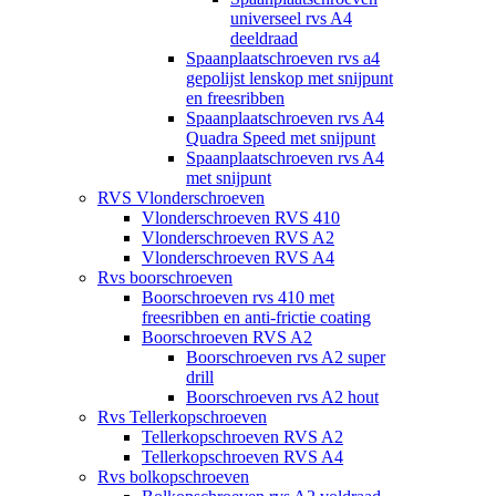
universeel rvs A4
deeldraad
Spaanplaatschroeven rvs a4
gepolijst lenskop met snijpunt
en freesribben
Spaanplaatschroeven rvs A4
Quadra Speed met snijpunt
Spaanplaatschroeven rvs A4
met snijpunt
RVS Vlonderschroeven
Vlonderschroeven RVS 410
Vlonderschroeven RVS A2
Vlonderschroeven RVS A4
Rvs boorschroeven
Boorschroeven rvs 410 met
freesribben en anti-frictie coating
Boorschroeven RVS A2
Boorschroeven rvs A2 super
drill
Boorschroeven rvs A2 hout
Rvs Tellerkopschroeven
Tellerkopschroeven RVS A2
Tellerkopschroeven RVS A4
Rvs bolkopschroeven