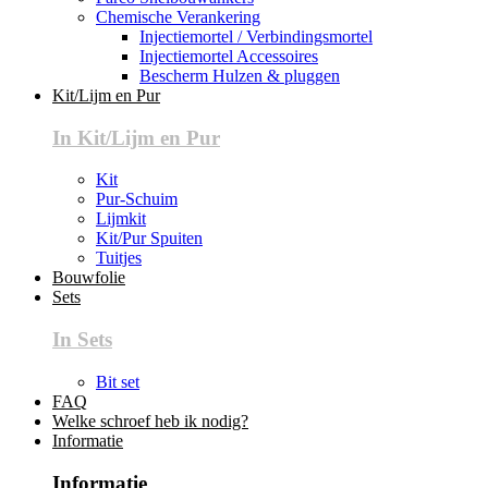
Chemische Verankering
Injectiemortel / Verbindingsmortel
Injectiemortel Accessoires
Bescherm Hulzen & pluggen
Kit/Lijm en Pur
In Kit/Lijm en Pur
Kit
Pur-Schuim
Lijmkit
Kit/Pur Spuiten
Tuitjes
Bouwfolie
Sets
In Sets
Bit set
FAQ
Welke schroef heb ik nodig?
Informatie
Informatie