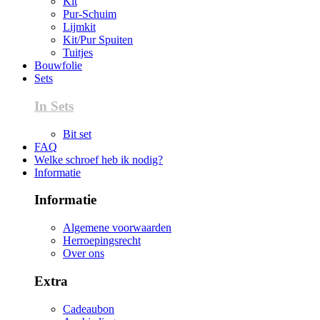
Kit
Pur-Schuim
Lijmkit
Kit/Pur Spuiten
Tuitjes
Bouwfolie
Sets
In Sets
Bit set
FAQ
Welke schroef heb ik nodig?
Informatie
Informatie
Algemene voorwaarden
Herroepingsrecht
Over ons
Extra
Cadeaubon