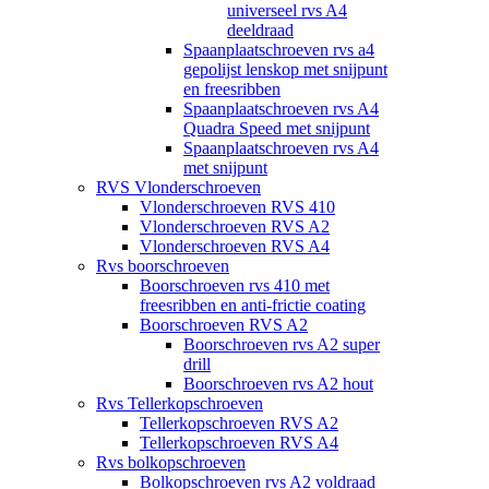
universeel rvs A4
deeldraad
Spaanplaatschroeven rvs a4
gepolijst lenskop met snijpunt
en freesribben
Spaanplaatschroeven rvs A4
Quadra Speed met snijpunt
Spaanplaatschroeven rvs A4
met snijpunt
RVS Vlonderschroeven
Vlonderschroeven RVS 410
Vlonderschroeven RVS A2
Vlonderschroeven RVS A4
Rvs boorschroeven
Boorschroeven rvs 410 met
freesribben en anti-frictie coating
Boorschroeven RVS A2
Boorschroeven rvs A2 super
drill
Boorschroeven rvs A2 hout
Rvs Tellerkopschroeven
Tellerkopschroeven RVS A2
Tellerkopschroeven RVS A4
Rvs bolkopschroeven
Bolkopschroeven rvs A2 voldraad