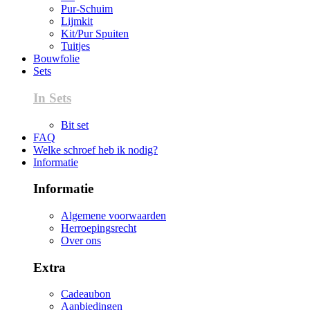
Pur-Schuim
Lijmkit
Kit/Pur Spuiten
Tuitjes
Bouwfolie
Sets
In Sets
Bit set
FAQ
Welke schroef heb ik nodig?
Informatie
Informatie
Algemene voorwaarden
Herroepingsrecht
Over ons
Extra
Cadeaubon
Aanbiedingen