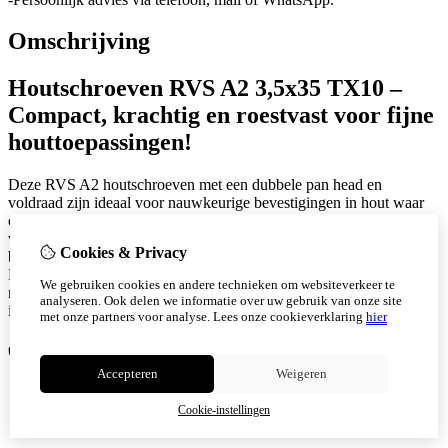
Omschrijving
Houtschroeven RVS A2 3,5x35 TX10 –
Compact, krachtig en roestvast voor fijne
houttoepassingen!
Deze RVS A2 houtschroeven met een dubbele pan head en
voldraad zijn ideaal voor nauwkeurige bevestigingen in hout waar
compacte afmetingen en maximale grip vereist zijn. Dankzij de
volledige schroefdraad en de TX10 binnenveelkant aandrijving
Cookies & Privacy
bieden deze schroeven optimale krachtoverdracht zonder wiebelen.
De combinatie van roestvast staal en doordachte schroefgeometrie
We gebruiken cookies en andere technieken om websiteverkeer te
maakt deze 3,5x35 mm schroef perfect voor fijn timmerwerk,
analyseren. Ook delen we informatie over uw gebruik van onze site
interieurbouw of toepassingen in de zonnesector.
met onze partners voor analyse.
Lees onze cookieverklaring
hier
✅
Voordelen:
Accepteren
Weigeren
Volledige draad voor maximale grip in korte bevestigingen
TX10 aandrijving voor stabiele, slipvrije montage
Cookie-instellingen
Geen voorboren nodig in de meeste houtsoorten