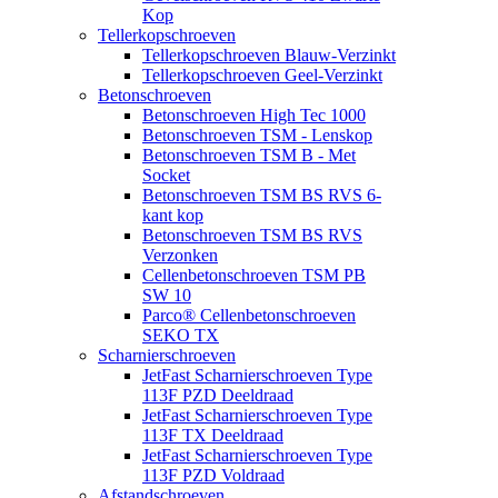
Kop
Tellerkopschroeven
Tellerkopschroeven Blauw-Verzinkt
Tellerkopschroeven Geel-Verzinkt
Betonschroeven
Betonschroeven High Tec 1000
Betonschroeven TSM - Lenskop
Betonschroeven TSM B - Met
Socket
Betonschroeven TSM BS RVS 6-
kant kop
Betonschroeven TSM BS RVS
Verzonken
Cellenbetonschroeven TSM PB
SW 10
Parco® Cellenbetonschroeven
SEKO TX
Scharnierschroeven
JetFast Scharnierschroeven Type
113F PZD Deeldraad
JetFast Scharnierschroeven Type
113F TX Deeldraad
JetFast Scharnierschroeven Type
113F PZD Voldraad
Afstandschroeven