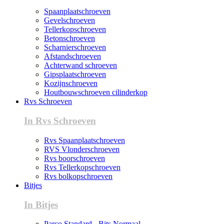
Spaanplaatschroeven
Gevelschroeven
Tellerkopschroeven
Betonschroeven
Scharnierschroeven
Afstandschroeven
Achterwand schroeven
Gipsplaatschroeven
Kozijnschroeven
Houtbouwschroeven cilinderkop
Rvs Schroeven
In Rvs Schroeven
Rvs Spaanplaatschroeven
RVS Vlonderschroeven
Rvs boorschroeven
Rvs Tellerkopschroeven
Rvs bolkopschroeven
Bitjes
In Bitjes
Parco Standard - Bits Normaal