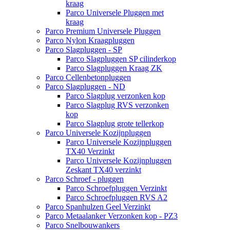
kraag
Parco Universele Pluggen met
kraag
Parco Premium Universele Pluggen
Parco Nylon Kraagpluggen
Parco Slagpluggen - SP
Parco Slagpluggen SP cilinderkop
Parco Slagpluggen Kraag ZK
Parco Cellenbetonpluggen
Parco Slagpluggen - ND
Parco Slagplug verzonken kop
Parco Slagplug RVS verzonken
kop
Parco Slagplug grote tellerkop
Parco Universele Kozijnpluggen
Parco Universele Kozijnpluggen
TX40 Verzinkt
Parco Universele Kozijnpluggen
Zeskant TX40 verzinkt
Parco Schroef - pluggen
Parco Schroefpluggen Verzinkt
Parco Schroefpluggen RVS A2
Parco Spanhulzen Geel Verzinkt
Parco Metaalanker Verzonken kop - PZ3
Parco Snelbouwankers