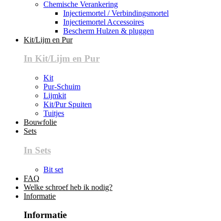
Chemische Verankering
Injectiemortel / Verbindingsmortel
Injectiemortel Accessoires
Bescherm Hulzen & pluggen
Kit/Lijm en Pur
In Kit/Lijm en Pur
Kit
Pur-Schuim
Lijmkit
Kit/Pur Spuiten
Tuitjes
Bouwfolie
Sets
In Sets
Bit set
FAQ
Welke schroef heb ik nodig?
Informatie
Informatie