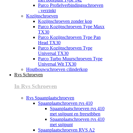
Parco Profielverbindingsschroeven
- verzinkt
Kozijnschroeven
Kozijnschroeven zonder kop
Parco Kozijnschroeven Type Maxx
TX30
Parco Kozijnschroeven Type Pan
Head TX30
Parco Kozijnschroeven Type
Universal TX30
Parco Turbo Muurschroeven Type
Universal Wit TX30
Houtbouwschroeven cilinderkop
Rvs Schroeven
In Rvs Schroeven
Rvs Spaanplaatschroeven
Spaanplaatschroeven rvs 410
Spaanplaatschroeven rvs 410
met snijpunt en freesribben
Spaanplaatschroeven rvs 410
met snijpunt
Spaanplaatschroeven RVS A2