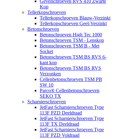
Gevelschroeven RVS 410 Zwarte
Kop
Tellerkopschroeven
Tellerkopschroeven Blauw-Verzinkt
Tellerkopschroeven Geel-Verzinkt
Betonschroeven
Betonschroeven High Tec 1000
Betonschroeven TSM - Lenskop
Betonschroeven TSM B - Met
Socket
Betonschroeven TSM BS RVS 6-
kant kop
Betonschroeven TSM BS RVS
Verzonken
Cellenbetonschroeven TSM PB
SW 10
Parco® Cellenbetonschroeven
SEKO TX
Scharnierschroeven
JetFast Scharnierschroeven Type
113F PZD Deeldraad
JetFast Scharnierschroeven Type
113F TX Deeldraad
JetFast Scharnierschroeven Type
113F PZD Voldraad