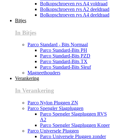
Bolkopschroeven rvs A4 voldraad
Bolkopschroeven rvs A2 deeldraad
Bolkopschroeven rvs A4 deeldraad
Bitjes
In Bitjes
Parco Standard - Bits Normaal
Parco Standard-Bits PH
Parco Standard-Bits PZD
Parco Standard-Bits TX
Parco Standard-Bits Sleuf
Magneethouders
Verankering
In Verankering
Parco Nylon Pluggen ZN
Parco Spengler Slagpluggen
Parco Spengler Slagpluggen RVS
A2
Parco Spengler Slagpluggen Koper
Parco Universele Pluggen
Parco Universele Pluggen zonder