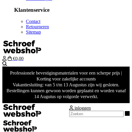
Klantenservice
Contact
Retourneren
Sitemap
€0,00
Zoeken
Professionele bevestigingsmaterialen voor een scherpe prijs |
Korting voor zakelijke accounts
Vakantiesluiting: van 5 t/m 13 Augustus zijn wij gesloten.
Bestellingen kunnen gewoon worden geplaatst en worden vanaf
14 Augutus op volgorde verwerkt.
inloggen
Z