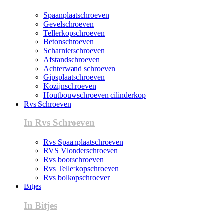
Spaanplaatschroeven
Gevelschroeven
Tellerkopschroeven
Betonschroeven
Scharnierschroeven
Afstandschroeven
Achterwand schroeven
Gipsplaatschroeven
Kozijnschroeven
Houtbouwschroeven cilinderkop
Rvs Schroeven
In Rvs Schroeven
Rvs Spaanplaatschroeven
RVS Vlonderschroeven
Rvs boorschroeven
Rvs Tellerkopschroeven
Rvs bolkopschroeven
Bitjes
In Bitjes