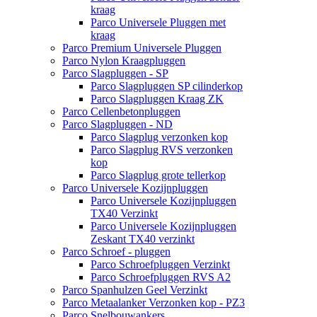
kraag
Parco Universele Pluggen met
kraag
Parco Premium Universele Pluggen
Parco Nylon Kraagpluggen
Parco Slagpluggen - SP
Parco Slagpluggen SP cilinderkop
Parco Slagpluggen Kraag ZK
Parco Cellenbetonpluggen
Parco Slagpluggen - ND
Parco Slagplug verzonken kop
Parco Slagplug RVS verzonken
kop
Parco Slagplug grote tellerkop
Parco Universele Kozijnpluggen
Parco Universele Kozijnpluggen
TX40 Verzinkt
Parco Universele Kozijnpluggen
Zeskant TX40 verzinkt
Parco Schroef - pluggen
Parco Schroefpluggen Verzinkt
Parco Schroefpluggen RVS A2
Parco Spanhulzen Geel Verzinkt
Parco Metaalanker Verzonken kop - PZ3
Parco Snelbouwankers