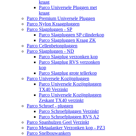
kraag
Parco Universele Pluggen met
kraag
Parco Premium Universele Pluggen
Parco Nylon Kraagpluggen
Parco Slagpluggen - SP
Parco Slagpluggen SP cilinderkop
Parco Slagpluggen Kraag ZK
Parco Cellenbetonpluggen
Parco Slagpluggen - ND
Parco Slagplug verzonken kop
Parco Slagplug RVS verzonken
kop
Parco Slagplug grote tellerkop
Parco Universele Kozijnpluggen
Parco Universele Kozijnpluggen
TX40 Verzinkt
Parco Universele Kozijnpluggen
Zeskant TX40 verzinkt
Parco Schroef - pluggen
Parco Schroefpluggen Verzinkt
Parco Schroefpluggen RVS A2
Parco Spanhulzen Geel Verzinkt
Parco Metaalanker Verzonken kop - PZ3
Parco Snelbouwankers