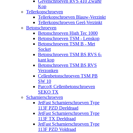
Gevelschroeven RVS 410 Zwarte
Kop
Tellerkopschroeven
Tellerkopschroeven Blauw-Verzinkt
Tellerkopschroeven Geel-Verzinkt
Betonschroeven
Betonschroeven High Tec 1000
Betonschroeven TSM - Lenskop
Betonschroeven TSM B - Met
Socket
Betonschroeven TSM BS RVS 6-
kant kop
Betonschroeven TSM BS RVS
Verzonken
Cellenbetonschroeven TSM PB
SW 10
Parco® Cellenbetonschroeven
SEKO TX
Scharnierschroeven
JetFast Scharnierschroeven Type
113F PZD Deeldraad
JetFast Scharnierschroeven Type
113F TX Deeldraad
JetFast Scharnierschroeven Type
113F PZD Voldraad