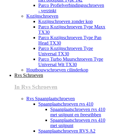
Parco Profielverbindingsschroeven
- verzinkt
Kozijnschroeven
Kozijnschroeven zonder kop
Parco Kozijnschroeven Type Maxx
TX30
Parco Kozijnschroeven Type Pan
Head TX30
Parco Kozijnschroeven Type
Universal TX30
Parco Turbo Muurschroeven Type
Universal Wit TX30
Houtbouwschroeven cilinderkop
Rvs Schroeven
In Rvs Schroeven
Rvs Spaanplaatschroeven
Spaanplaatschroeven rvs 410
Spaanplaatschroeven rvs 410
met snijpunt en freesribben
Spaanplaatschroeven rvs 410
met snijpunt
Spaanplaatschroeven RVS A2