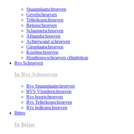
Spaanplaatschroeven
Gevelschroeven
Tellerkopschroeven
Betonschroeven
Scharnierschroeven
Afstandschroeven
Achterwand schroeven
Gipsplaatschroeven
Kozijnschroeven
Houtbouwschroeven cilinderkop
Rvs Schroeven
In Rvs Schroeven
Rvs Spaanplaatschroeven
RVS Vlonderschroeven
Rvs boorschroeven
Rvs Tellerkopschroeven
Rvs bolkopschroeven
Bitjes
In Bitjes