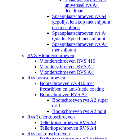
universeel rvs A4
deeldraad
Spaanplaatschroeven rvs a4
gepolijst lenskop met snijpunt
en freesribben
Spaanplaatschroeven rvs A4
Quadra Speed met snijpunt
Spaanplaatschroeven rvs A4
met snijpunt
RVS Vlonderschroeven
Vlonderschroeven RVS 410
Vlonderschroeven RVS A2
Vlonderschroeven RVS A4
Rvs boorschroeven
Boorschroeven rvs 410 met
freesribben en anti-frictie coating
Boorschroeven RVS A2
Boorschroeven rvs A2 super
drill
Boorschroeven rvs A2 hout
Rvs Tellerkopschroeven
Tellerkopschroeven RVS A2
Tellerkopschroeven RVS A4
Rvs bolkopschroeven