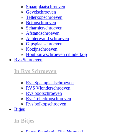
Spaanplaatschroeven
Gevelschroeven
Tellerkopschroeven
Betonschroeven
Scharnierschroeven
Afstandschroeven
Achterwand schroeven
Gipsplaatschroeven
Kozijnschroeven
Houtbouwschroeven cilinderkop
Rvs Schroeven
In Rvs Schroeven
Rvs Spaanplaatschroeven
RVS Vlonderschroeven
Rvs boorschroeven
Rvs Tellerkopschroeven
Rvs bolkopschroeven
Bitjes
In Bitjes
Parco Standard - Bits Normaal