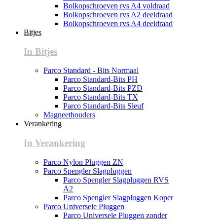
Bolkopschroeven rvs A4 voldraad
Bolkopschroeven rvs A2 deeldraad
Bolkopschroeven rvs A4 deeldraad
Bitjes
In Bitjes
Parco Standard - Bits Normaal
Parco Standard-Bits PH
Parco Standard-Bits PZD
Parco Standard-Bits TX
Parco Standard-Bits Sleuf
Magneethouders
Verankering
In Verankering
Parco Nylon Pluggen ZN
Parco Spengler Slagpluggen
Parco Spengler Slagpluggen RVS
A2
Parco Spengler Slagpluggen Koper
Parco Universele Pluggen
Parco Universele Pluggen zonder