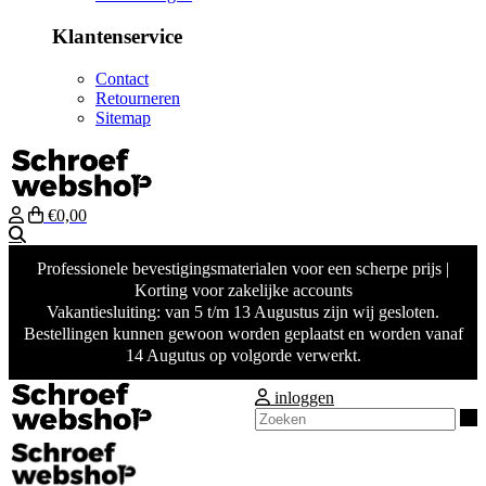
Klantenservice
Contact
Retourneren
Sitemap
€0,00
Zoeken
Professionele bevestigingsmaterialen voor een scherpe prijs |
Korting voor zakelijke accounts
Vakantiesluiting: van 5 t/m 13 Augustus zijn wij gesloten.
Bestellingen kunnen gewoon worden geplaatst en worden vanaf
14 Augutus op volgorde verwerkt.
inloggen
Z