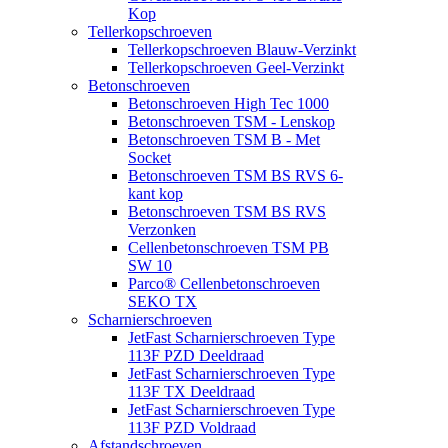
Kop
Tellerkopschroeven
Tellerkopschroeven Blauw-Verzinkt
Tellerkopschroeven Geel-Verzinkt
Betonschroeven
Betonschroeven High Tec 1000
Betonschroeven TSM - Lenskop
Betonschroeven TSM B - Met
Socket
Betonschroeven TSM BS RVS 6-
kant kop
Betonschroeven TSM BS RVS
Verzonken
Cellenbetonschroeven TSM PB
SW 10
Parco® Cellenbetonschroeven
SEKO TX
Scharnierschroeven
JetFast Scharnierschroeven Type
113F PZD Deeldraad
JetFast Scharnierschroeven Type
113F TX Deeldraad
JetFast Scharnierschroeven Type
113F PZD Voldraad
Afstandschroeven