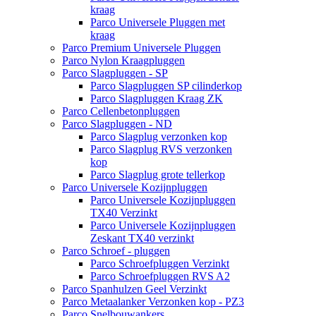
kraag
Parco Universele Pluggen met
kraag
Parco Premium Universele Pluggen
Parco Nylon Kraagpluggen
Parco Slagpluggen - SP
Parco Slagpluggen SP cilinderkop
Parco Slagpluggen Kraag ZK
Parco Cellenbetonpluggen
Parco Slagpluggen - ND
Parco Slagplug verzonken kop
Parco Slagplug RVS verzonken
kop
Parco Slagplug grote tellerkop
Parco Universele Kozijnpluggen
Parco Universele Kozijnpluggen
TX40 Verzinkt
Parco Universele Kozijnpluggen
Zeskant TX40 verzinkt
Parco Schroef - pluggen
Parco Schroefpluggen Verzinkt
Parco Schroefpluggen RVS A2
Parco Spanhulzen Geel Verzinkt
Parco Metaalanker Verzonken kop - PZ3
Parco Snelbouwankers