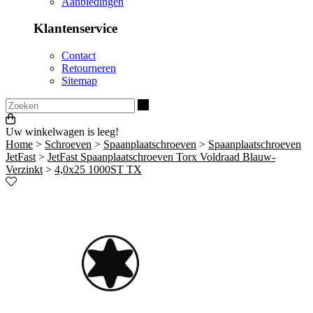
Aanbiedingen
Klantenservice
Contact
Retourneren
Sitemap
Zoeken
Uw winkelwagen is leeg!
Home
>
Schroeven
>
Spaanplaatschroeven
>
Spaanplaatschroeven
JetFast
>
JetFast Spaanplaatschroeven Torx Voldraad Blauw-
Verzinkt
>
4,0x25 1000ST TX