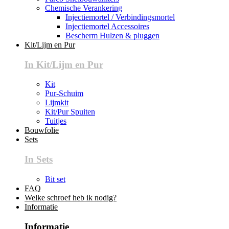
Chemische Verankering
Injectiemortel / Verbindingsmortel
Injectiemortel Accessoires
Bescherm Hulzen & pluggen
Kit/Lijm en Pur
In Kit/Lijm en Pur
Kit
Pur-Schuim
Lijmkit
Kit/Pur Spuiten
Tuitjes
Bouwfolie
Sets
In Sets
Bit set
FAQ
Welke schroef heb ik nodig?
Informatie
Informatie