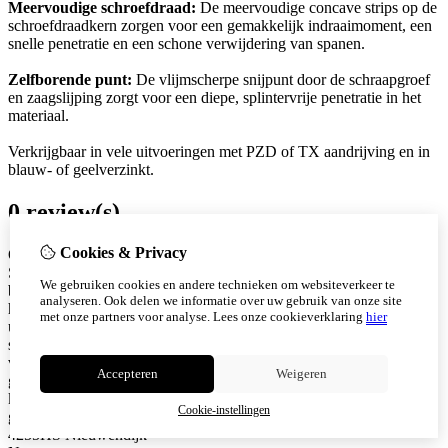
Meervoudige schroefdraad:
De meervoudige concave strips op de
schroefdraadkern zorgen voor een gemakkelijk indraaimoment, een
snelle penetratie en een schone verwijdering van spanen.
Zelfborende punt:
De vlijmscherpe snijpunt door de schraapgroef
en zaagslijping zorgt voor een diepe, splintervrije penetratie in het
materiaal.
Verkrijgbaar in vele uitvoeringen met PZD of TX aandrijving en in
blauw- of geelverzinkt.
0 review(s)
Cookies & Privacy
Over Schroefwebshop.nl
Schroefwebshop.nl is jouw online specialist in (rvs) schroeven en
We gebruiken cookies en andere technieken om websiteverkeer te
bevestigingsmaterialen. Wij leveren hoogwaardige producten voor
analyseren. Ook delen we informatie over uw gebruik van onze site
hout en bouwconstructies, met snelle levering, scherpe prijzen en
met onze partners voor analyse.
Lees onze cookieverklaring
hier
uitstekende service. Ons assortiment bestaat onder andere uit (rvs)
spaanplaatschroeven, vlonderschroeven, (rvs) tellerkopschroeven
voor hout, beton en gevel. Alle producten zijn zorgvuldig
Accepteren
Weigeren
geselecteerd en geschikt voor professioneel gebruik. Bij ons staat
kwaliteit en klanttevredenheid centraal. Snel geleverd. Eerlijk
Cookie-instellingen
geprijsd. Betrouwbaar bevestigd. KVK: 94053340 Snijderstraat 2a
4255HS Nieuwendijk