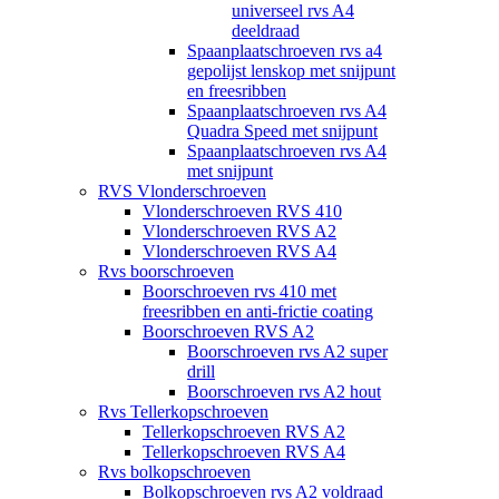
universeel rvs A4
deeldraad
Spaanplaatschroeven rvs a4
gepolijst lenskop met snijpunt
en freesribben
Spaanplaatschroeven rvs A4
Quadra Speed met snijpunt
Spaanplaatschroeven rvs A4
met snijpunt
RVS Vlonderschroeven
Vlonderschroeven RVS 410
Vlonderschroeven RVS A2
Vlonderschroeven RVS A4
Rvs boorschroeven
Boorschroeven rvs 410 met
freesribben en anti-frictie coating
Boorschroeven RVS A2
Boorschroeven rvs A2 super
drill
Boorschroeven rvs A2 hout
Rvs Tellerkopschroeven
Tellerkopschroeven RVS A2
Tellerkopschroeven RVS A4
Rvs bolkopschroeven
Bolkopschroeven rvs A2 voldraad