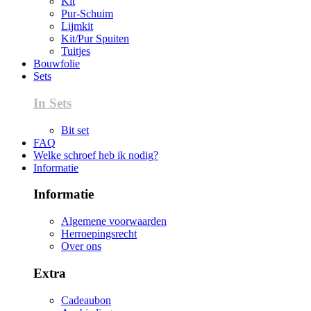
Kit
Pur-Schuim
Lijmkit
Kit/Pur Spuiten
Tuitjes
Bouwfolie
Sets
In Sets
Bit set
FAQ
Welke schroef heb ik nodig?
Informatie
Informatie
Algemene voorwaarden
Herroepingsrecht
Over ons
Extra
Cadeaubon