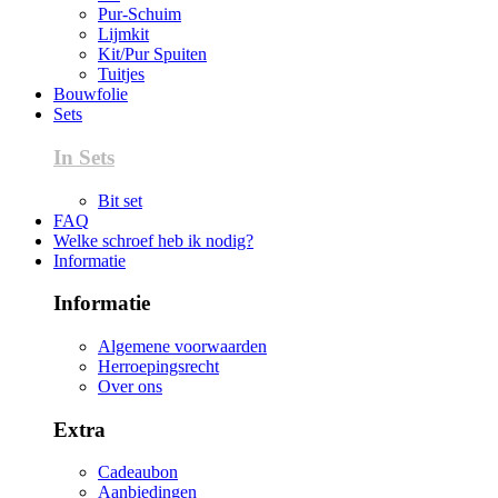
Pur-Schuim
Lijmkit
Kit/Pur Spuiten
Tuitjes
Bouwfolie
Sets
In Sets
Bit set
FAQ
Welke schroef heb ik nodig?
Informatie
Informatie
Algemene voorwaarden
Herroepingsrecht
Over ons
Extra
Cadeaubon
Aanbiedingen