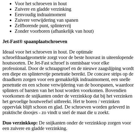
Voor het schroeven in hout
Zuivere en gladde verzinking
Eenvoudig indraaimoment
Zuivere verwijdering van spanen
Zelfborende punt, splintervrij
Zonder voorboren (afhankelijk van hout)
Jet-Fast® spaanplaatschroeven
Ideaal voor het schroeven in hout. De optimale
schroefdraadgeometrie zorgt voor de beste houvast in uiteenlopende
houtsoorten. De Jet-Fast schroef is onmisbaar voor elke
professional. Door de schraapgroef en de nieuwe zaagslijping wordt
een diepe en splintervrije penetratie bereikt. De concave strips op de
draadkern zorgen voor een gemakkelijk indraaimoment, een snelle
penetratie en een schone verwijdering van de boorspanen, waardoor
splinters of barsten van het hout worden voorkomen. Bovendien
voorkomen de snijkanten onder de verzinkkop dat bij het verzinken
het gevoelige houtweefsel uitbreekt. Het te boren / verzinken
oppervlak blijft schoon en glad. De schroeven worden geleverd in
praktische doosjes - zo vindt u snel de maat die u zoekt.
Duo verzinkkop:
De snijkanten onder de verzinkkop zorgen voor
een zuivere en gladde verzinking.