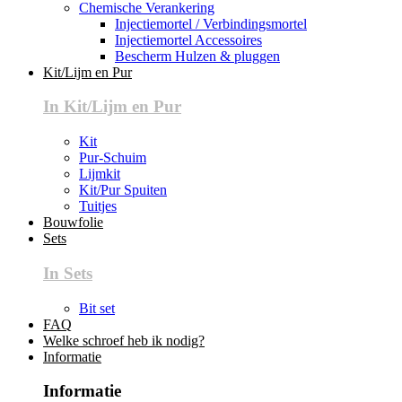
Chemische Verankering
Injectiemortel / Verbindingsmortel
Injectiemortel Accessoires
Bescherm Hulzen & pluggen
Kit/Lijm en Pur
In Kit/Lijm en Pur
Kit
Pur-Schuim
Lijmkit
Kit/Pur Spuiten
Tuitjes
Bouwfolie
Sets
In Sets
Bit set
FAQ
Welke schroef heb ik nodig?
Informatie
Informatie