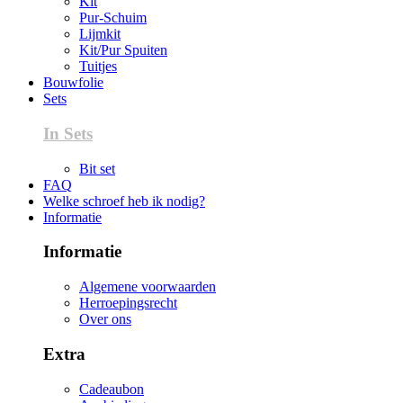
Kit
Pur-Schuim
Lijmkit
Kit/Pur Spuiten
Tuitjes
Bouwfolie
Sets
In Sets
Bit set
FAQ
Welke schroef heb ik nodig?
Informatie
Informatie
Algemene voorwaarden
Herroepingsrecht
Over ons
Extra
Cadeaubon