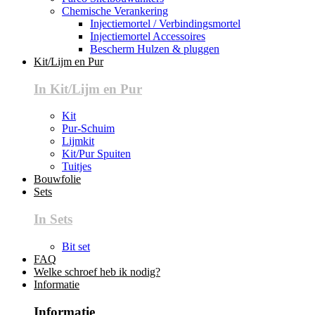
Chemische Verankering
Injectiemortel / Verbindingsmortel
Injectiemortel Accessoires
Bescherm Hulzen & pluggen
Kit/Lijm en Pur
In Kit/Lijm en Pur
Kit
Pur-Schuim
Lijmkit
Kit/Pur Spuiten
Tuitjes
Bouwfolie
Sets
In Sets
Bit set
FAQ
Welke schroef heb ik nodig?
Informatie
Informatie