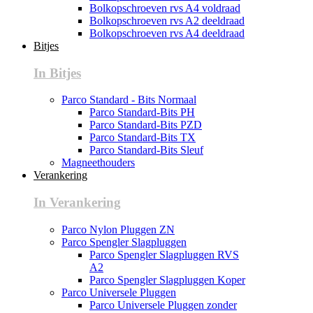
Bolkopschroeven rvs A4 voldraad
Bolkopschroeven rvs A2 deeldraad
Bolkopschroeven rvs A4 deeldraad
Bitjes
In Bitjes
Parco Standard - Bits Normaal
Parco Standard-Bits PH
Parco Standard-Bits PZD
Parco Standard-Bits TX
Parco Standard-Bits Sleuf
Magneethouders
Verankering
In Verankering
Parco Nylon Pluggen ZN
Parco Spengler Slagpluggen
Parco Spengler Slagpluggen RVS
A2
Parco Spengler Slagpluggen Koper
Parco Universele Pluggen
Parco Universele Pluggen zonder