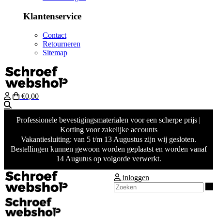
Klantenservice
Contact
Retourneren
Sitemap
€0,00
Zoeken
Professionele bevestigingsmaterialen voor een scherpe prijs |
Korting voor zakelijke accounts
Vakantiesluiting: van 5 t/m 13 Augustus zijn wij gesloten.
Bestellingen kunnen gewoon worden geplaatst en worden vanaf
14 Augutus op volgorde verwerkt.
inloggen
Z