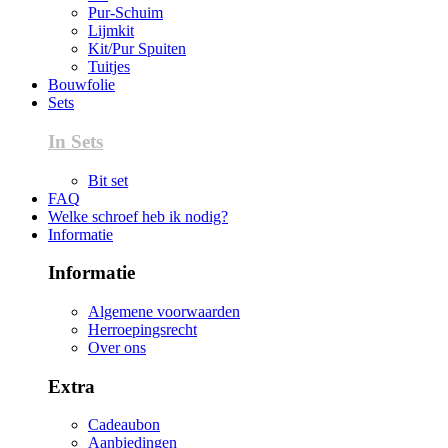
Pur-Schuim
Lijmkit
Kit/Pur Spuiten
Tuitjes
Bouwfolie
Sets
In Sets
Bit set
FAQ
Welke schroef heb ik nodig?
Informatie
Informatie
Algemene voorwaarden
Herroepingsrecht
Over ons
Extra
Cadeaubon
Aanbiedingen