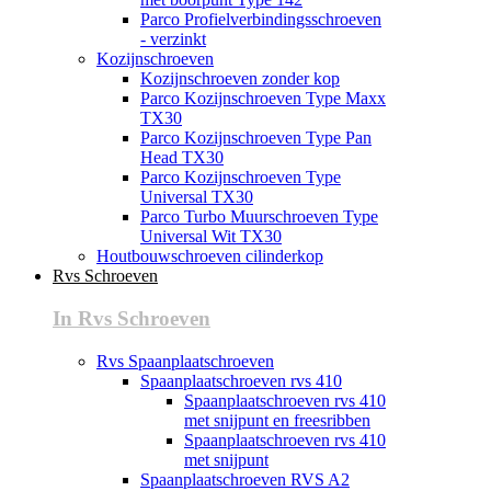
Parco Profielverbindingsschroeven
- verzinkt
Kozijnschroeven
Kozijnschroeven zonder kop
Parco Kozijnschroeven Type Maxx
TX30
Parco Kozijnschroeven Type Pan
Head TX30
Parco Kozijnschroeven Type
Universal TX30
Parco Turbo Muurschroeven Type
Universal Wit TX30
Houtbouwschroeven cilinderkop
Rvs Schroeven
In Rvs Schroeven
Rvs Spaanplaatschroeven
Spaanplaatschroeven rvs 410
Spaanplaatschroeven rvs 410
met snijpunt en freesribben
Spaanplaatschroeven rvs 410
met snijpunt
Spaanplaatschroeven RVS A2