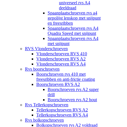
universeel rvs A4
deeldraad
Spaanplaatschroeven rvs a4
gepolijst lenskop met snijpunt
en freesribben
Spaanplaatschroeven rvs A4
Quadra Speed met snijpunt
Spaanplaatschroeven rvs A4
met snijpunt
RVS Vlonderschroeven
Vlonderschroeven RVS 410
Vlonderschroeven RVS A2
Vlonderschroeven RVS A4
Rvs boorschroeven
Boorschroeven rvs 410 met
freesribben en anti-frictie coating
Boorschroeven RVS A2
Boorschroeven rvs A2 super
drill
Boorschroeven rvs A2 hout
Rvs Tellerkopschroeven
Tellerkopschroeven RVS A2
Tellerkopschroeven RVS A4
Rvs bolkopschroeven
Bolkopschroeven rvs A2 voldraad