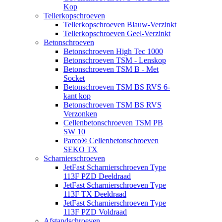
Kop
Tellerkopschroeven
Tellerkopschroeven Blauw-Verzinkt
Tellerkopschroeven Geel-Verzinkt
Betonschroeven
Betonschroeven High Tec 1000
Betonschroeven TSM - Lenskop
Betonschroeven TSM B - Met
Socket
Betonschroeven TSM BS RVS 6-
kant kop
Betonschroeven TSM BS RVS
Verzonken
Cellenbetonschroeven TSM PB
SW 10
Parco® Cellenbetonschroeven
SEKO TX
Scharnierschroeven
JetFast Scharnierschroeven Type
113F PZD Deeldraad
JetFast Scharnierschroeven Type
113F TX Deeldraad
JetFast Scharnierschroeven Type
113F PZD Voldraad
Afstandschroeven