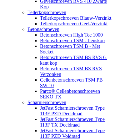
Gevelschroeven RVS 410 Zwarte
Kop
Tellerkopschroeven
Tellerkopschroeven Blauw-Verzinkt
Tellerkopschroeven Geel-Verzinkt
Betonschroeven
Betonschroeven High Tec 1000
Betonschroeven TSM - Lenskop
Betonschroeven TSM B - Met
Socket
Betonschroeven TSM BS RVS 6-
kant kop
Betonschroeven TSM BS RVS
Verzonken
Cellenbetonschroeven TSM PB
SW 10
Parco® Cellenbetonschroeven
SEKO TX
Scharnierschroeven
JetFast Scharnierschroeven Type
113F PZD Deeldraad
JetFast Scharnierschroeven Type
113F TX Deeldraad
JetFast Scharnierschroeven Type
113F PZD Voldraad