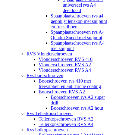
universeel rvs A4
deeldraad
Spaanplaatschroeven rvs a4
gepolijst lenskop met snijpunt
en freesribben
Spaanplaatschroeven rvs A4
Quadra Speed met snijpunt
Spaanplaatschroeven rvs A4
met snijpunt
RVS Vlonderschroeven
Vlonderschroeven RVS 410
Vlonderschroeven RVS A2
Vlonderschroeven RVS A4
Rvs boorschroeven
Boorschroeven rvs 410 met
freesribben en anti-frictie coating
Boorschroeven RVS A2
Boorschroeven rvs A2 super
drill
Boorschroeven rvs A2 hout
Rvs Tellerkopschroeven
Tellerkopschroeven RVS A2
Tellerkopschroeven RVS A4
Rvs bolkopschroeven