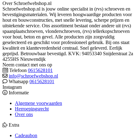
Over Schroefwebshop.nl
Schroefwebshop.nl is jouw online specialist in (rvs) schroeven en
bevestigingsmaterialen. Wij leveren hoogwaardige producten voor
hout en bouwconstructies, met snelle levering, scherpe prijzen en
uitstekende service. Ons assortiment bestaat onder andere uit (rvs)
spaanplaatschroeven, vlonderschroeven, (rvs) tellerkopschroeven
voor hout, beton en gevel. Alle producten zijn zorgvuldig
geselecteerd en geschikt voor professioneel gebruik. Bij ons staat
kwaliteit en klanttevredenheid centraal. Snel geleverd. Eerlijk
geprijsd. Betrouwbaar bevestigd. KVK: 94053340 Snijderstraat 2a
4255HS Nieuwendijk
Neem contact met ons op
Telefoon
0615628101
info@schroefwebshop.nl
Whatsapp
0615628101
Instagram
Informatie
Algemene voorwaarden
Herroepingsrecht
Over ons
Extra
Cadeaubon