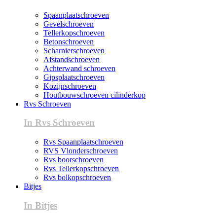
Spaanplaatschroeven
Gevelschroeven
Tellerkopschroeven
Betonschroeven
Scharnierschroeven
Afstandschroeven
Achterwand schroeven
Gipsplaatschroeven
Kozijnschroeven
Houtbouwschroeven cilinderkop
Rvs Schroeven
In Rvs Schroeven
Rvs Spaanplaatschroeven
RVS Vlonderschroeven
Rvs boorschroeven
Rvs Tellerkopschroeven
Rvs bolkopschroeven
Bitjes
In Bitjes