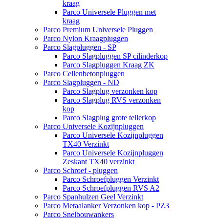
kraag
Parco Universele Pluggen met
kraag
Parco Premium Universele Pluggen
Parco Nylon Kraagpluggen
Parco Slagpluggen - SP
Parco Slagpluggen SP cilinderkop
Parco Slagpluggen Kraag ZK
Parco Cellenbetonpluggen
Parco Slagpluggen - ND
Parco Slagplug verzonken kop
Parco Slagplug RVS verzonken
kop
Parco Slagplug grote tellerkop
Parco Universele Kozijnpluggen
Parco Universele Kozijnpluggen
TX40 Verzinkt
Parco Universele Kozijnpluggen
Zeskant TX40 verzinkt
Parco Schroef - pluggen
Parco Schroefpluggen Verzinkt
Parco Schroefpluggen RVS A2
Parco Spanhulzen Geel Verzinkt
Parco Metaalanker Verzonken kop - PZ3
Parco Snelbouwankers