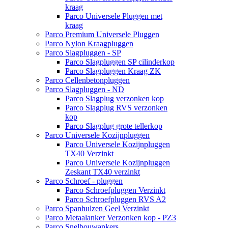
kraag
Parco Universele Pluggen met
kraag
Parco Premium Universele Pluggen
Parco Nylon Kraagpluggen
Parco Slagpluggen - SP
Parco Slagpluggen SP cilinderkop
Parco Slagpluggen Kraag ZK
Parco Cellenbetonpluggen
Parco Slagpluggen - ND
Parco Slagplug verzonken kop
Parco Slagplug RVS verzonken
kop
Parco Slagplug grote tellerkop
Parco Universele Kozijnpluggen
Parco Universele Kozijnpluggen
TX40 Verzinkt
Parco Universele Kozijnpluggen
Zeskant TX40 verzinkt
Parco Schroef - pluggen
Parco Schroefpluggen Verzinkt
Parco Schroefpluggen RVS A2
Parco Spanhulzen Geel Verzinkt
Parco Metaalanker Verzonken kop - PZ3
Parco Snelbouwankers