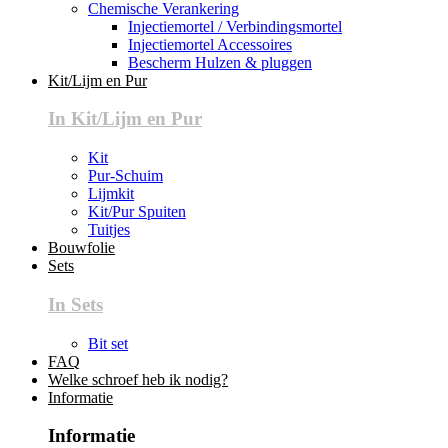
Chemische Verankering
Injectiemortel / Verbindingsmortel
Injectiemortel Accessoires
Bescherm Hulzen & pluggen
Kit/Lijm en Pur
In Kit/Lijm en Pur
Kit
Pur-Schuim
Lijmkit
Kit/Pur Spuiten
Tuitjes
Bouwfolie
Sets
In Sets
Bit set
FAQ
Welke schroef heb ik nodig?
Informatie
Informatie