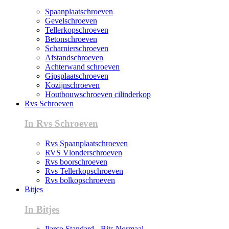
Spaanplaatschroeven
Gevelschroeven
Tellerkopschroeven
Betonschroeven
Scharnierschroeven
Afstandschroeven
Achterwand schroeven
Gipsplaatschroeven
Kozijnschroeven
Houtbouwschroeven cilinderkop
Rvs Schroeven
In Rvs Schroeven
Rvs Spaanplaatschroeven
RVS Vlonderschroeven
Rvs boorschroeven
Rvs Tellerkopschroeven
Rvs bolkopschroeven
Bitjes
In Bitjes
Parco Standard - Bits Normaal