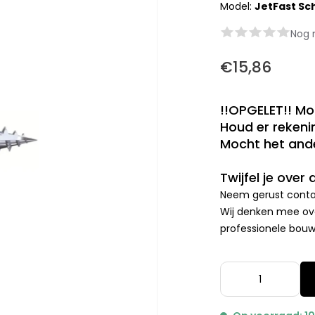
Model:
JetFast Sc
Nog 
€15,86
!!OPGELET!! Mo
Houd er rekenin
Mocht het ande
Twijfel je over
Neem gerust contac
Wij denken mee ove
professionele bouwp