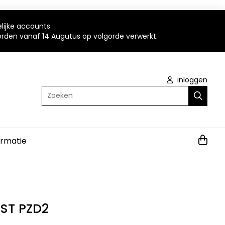
elijke accounts
worden vanaf 14 Augutus op volgorde verwerkt.
inloggen
Zoeken
ormatie
0ST PZD2