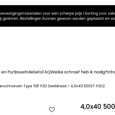
bevestigingsmaterialen voor een scherpe prijs | Korting voor zak
 wij gesloten. Bestellingen kunnen gewoon worden geplaatst en 
m en Pur
Bouwfolie
Sets
FAQ
Welke schroef heb ik nodig?
Inf
ierschroeven Type 113F PZD Deeldraad
>
4,0x40 500ST PZD2
4,0x40 50