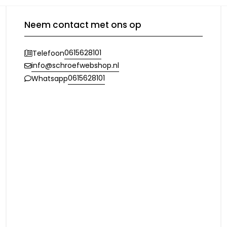
Neem contact met ons op
0615628101
Telefoon
info@schroefwebshop.nl
0615628101
Whatsapp