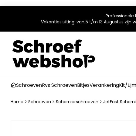
Professionele 
Vakantiesluiting: van 5 t/m 13 Augustus zijn
Schroeven
Rvs Schroeven
Bitjes
Verankering
Kit/Lij
Home
>
Schroeven
>
Scharnierschroeven
>
JetFast Scharn