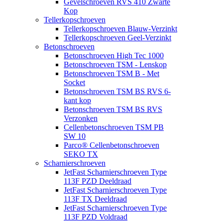
Gevelschroeven RVS 410 Zwarte
Kop
Tellerkopschroeven
Tellerkopschroeven Blauw-Verzinkt
Tellerkopschroeven Geel-Verzinkt
Betonschroeven
Betonschroeven High Tec 1000
Betonschroeven TSM - Lenskop
Betonschroeven TSM B - Met
Socket
Betonschroeven TSM BS RVS 6-
kant kop
Betonschroeven TSM BS RVS
Verzonken
Cellenbetonschroeven TSM PB
SW 10
Parco® Cellenbetonschroeven
SEKO TX
Scharnierschroeven
JetFast Scharnierschroeven Type
113F PZD Deeldraad
JetFast Scharnierschroeven Type
113F TX Deeldraad
JetFast Scharnierschroeven Type
113F PZD Voldraad