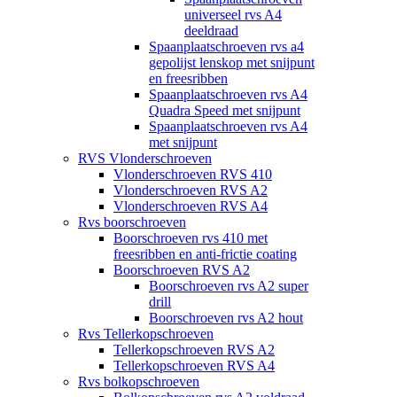
universeel rvs A4
deeldraad
Spaanplaatschroeven rvs a4
gepolijst lenskop met snijpunt
en freesribben
Spaanplaatschroeven rvs A4
Quadra Speed met snijpunt
Spaanplaatschroeven rvs A4
met snijpunt
RVS Vlonderschroeven
Vlonderschroeven RVS 410
Vlonderschroeven RVS A2
Vlonderschroeven RVS A4
Rvs boorschroeven
Boorschroeven rvs 410 met
freesribben en anti-frictie coating
Boorschroeven RVS A2
Boorschroeven rvs A2 super
drill
Boorschroeven rvs A2 hout
Rvs Tellerkopschroeven
Tellerkopschroeven RVS A2
Tellerkopschroeven RVS A4
Rvs bolkopschroeven