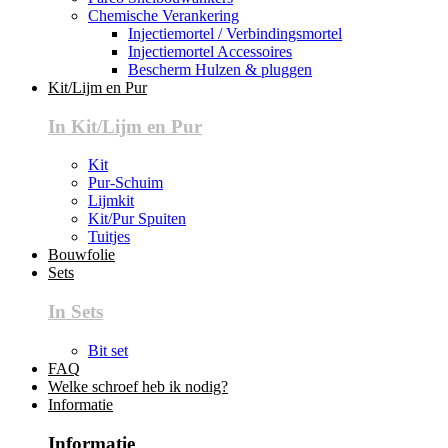
Chemische Verankering
Injectiemortel / Verbindingsmortel
Injectiemortel Accessoires
Bescherm Hulzen & pluggen
Kit/Lijm en Pur
In Kit/Lijm en Pur
Kit
Pur-Schuim
Lijmkit
Kit/Pur Spuiten
Tuitjes
Bouwfolie
Sets
In Sets
Bit set
FAQ
Welke schroef heb ik nodig?
Informatie
Informatie