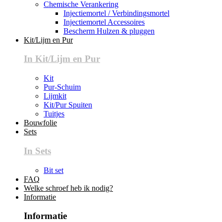
Chemische Verankering
Injectiemortel / Verbindingsmortel
Injectiemortel Accessoires
Bescherm Hulzen & pluggen
Kit/Lijm en Pur
In Kit/Lijm en Pur
Kit
Pur-Schuim
Lijmkit
Kit/Pur Spuiten
Tuitjes
Bouwfolie
Sets
In Sets
Bit set
FAQ
Welke schroef heb ik nodig?
Informatie
Informatie