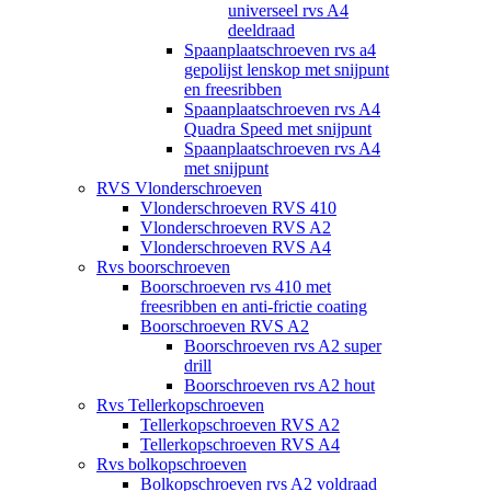
universeel rvs A4
deeldraad
Spaanplaatschroeven rvs a4
gepolijst lenskop met snijpunt
en freesribben
Spaanplaatschroeven rvs A4
Quadra Speed met snijpunt
Spaanplaatschroeven rvs A4
met snijpunt
RVS Vlonderschroeven
Vlonderschroeven RVS 410
Vlonderschroeven RVS A2
Vlonderschroeven RVS A4
Rvs boorschroeven
Boorschroeven rvs 410 met
freesribben en anti-frictie coating
Boorschroeven RVS A2
Boorschroeven rvs A2 super
drill
Boorschroeven rvs A2 hout
Rvs Tellerkopschroeven
Tellerkopschroeven RVS A2
Tellerkopschroeven RVS A4
Rvs bolkopschroeven
Bolkopschroeven rvs A2 voldraad