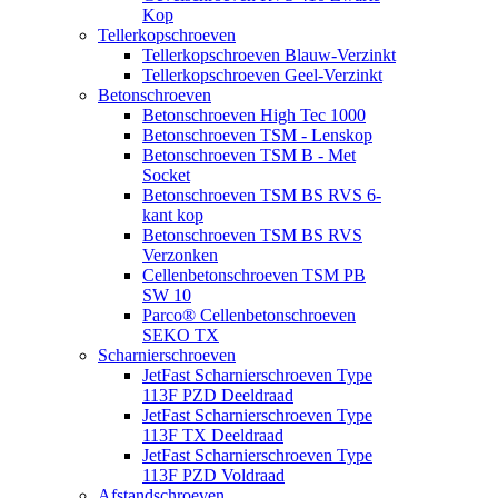
Kop
Tellerkopschroeven
Tellerkopschroeven Blauw-Verzinkt
Tellerkopschroeven Geel-Verzinkt
Betonschroeven
Betonschroeven High Tec 1000
Betonschroeven TSM - Lenskop
Betonschroeven TSM B - Met
Socket
Betonschroeven TSM BS RVS 6-
kant kop
Betonschroeven TSM BS RVS
Verzonken
Cellenbetonschroeven TSM PB
SW 10
Parco® Cellenbetonschroeven
SEKO TX
Scharnierschroeven
JetFast Scharnierschroeven Type
113F PZD Deeldraad
JetFast Scharnierschroeven Type
113F TX Deeldraad
JetFast Scharnierschroeven Type
113F PZD Voldraad
Afstandschroeven