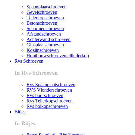
Spaanplaatschroeven
Gevelschroeven
Tellerkopschroeven
Betonschroeven
Scharnierschroeven
Afstandschroeven
Achterwand schroeven
Gipsplaatschroeven
Kozijnschroeven
Houtbouwschroeven cilinderkop
Rvs Schroeven
In Rvs Schroeven
Rvs Spaanplaatschroeven
RVS Vlonderschroeven
Rvs boorschroeven
Rvs Tellerkopschroeven
Rvs bolkopschroeven
Bitjes
In Bitjes
Parco Standard - Bits Normaal