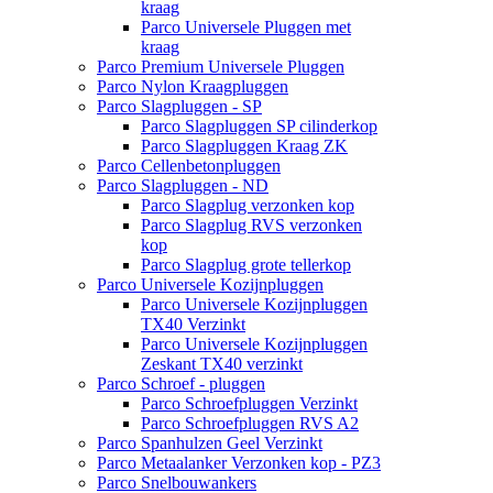
kraag
Parco Universele Pluggen met
kraag
Parco Premium Universele Pluggen
Parco Nylon Kraagpluggen
Parco Slagpluggen - SP
Parco Slagpluggen SP cilinderkop
Parco Slagpluggen Kraag ZK
Parco Cellenbetonpluggen
Parco Slagpluggen - ND
Parco Slagplug verzonken kop
Parco Slagplug RVS verzonken
kop
Parco Slagplug grote tellerkop
Parco Universele Kozijnpluggen
Parco Universele Kozijnpluggen
TX40 Verzinkt
Parco Universele Kozijnpluggen
Zeskant TX40 verzinkt
Parco Schroef - pluggen
Parco Schroefpluggen Verzinkt
Parco Schroefpluggen RVS A2
Parco Spanhulzen Geel Verzinkt
Parco Metaalanker Verzonken kop - PZ3
Parco Snelbouwankers