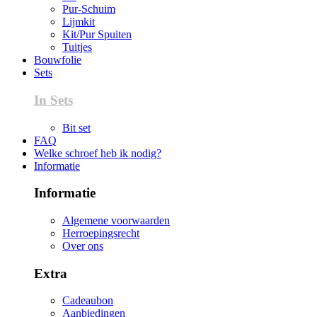
Pur-Schuim
Lijmkit
Kit/Pur Spuiten
Tuitjes
Bouwfolie
Sets
In Sets
Bit set
FAQ
Welke schroef heb ik nodig?
Informatie
Informatie
Algemene voorwaarden
Herroepingsrecht
Over ons
Extra
Cadeaubon
Aanbiedingen