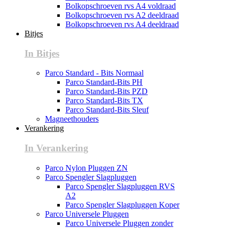
Bolkopschroeven rvs A4 voldraad
Bolkopschroeven rvs A2 deeldraad
Bolkopschroeven rvs A4 deeldraad
Bitjes
In Bitjes
Parco Standard - Bits Normaal
Parco Standard-Bits PH
Parco Standard-Bits PZD
Parco Standard-Bits TX
Parco Standard-Bits Sleuf
Magneethouders
Verankering
In Verankering
Parco Nylon Pluggen ZN
Parco Spengler Slagpluggen
Parco Spengler Slagpluggen RVS
A2
Parco Spengler Slagpluggen Koper
Parco Universele Pluggen
Parco Universele Pluggen zonder