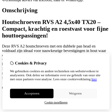
Omschrijving
Houtschroeven RVS A2 4,5x40 TX20 –
Compact, krachtig en roestvast voor fijne
houttoepassingen!
Deze RVS A2 houtschroeven met een dubbele pan head en
voldraad zijn ideaal voor nauwkeurige bevestigingen in hout waar
compacte afmetingen en maximale grip vereist zijn. Dankzij de
volledige schroefdraad en de TX20 binnenveelkant aandrijving
Cookies & Privacy
bieden deze schroeven optimale krachtoverdracht zonder wiebelen.
De combinatie van roestvast staal en doordachte schroefgeometrie
We gebruiken cookies en andere technieken om websiteverkeer te
maakt deze 4,5x40 mm schroef perfect voor fijn timmerwerk,
analyseren. Ook delen we informatie over uw gebruik van onze site
interieurbouw of toepassingen in de zonnesector.
met onze partners voor analyse.
Lees onze cookieverklaring
hier
✅
Voordelen:
Accepteren
Weigeren
Volledige draad voor maximale grip in korte bevestigingen
TX20 aandrijving voor stabiele, slipvrije montage
Cookie-instellingen
Geen voorboren nodig in de meeste houtsoorten