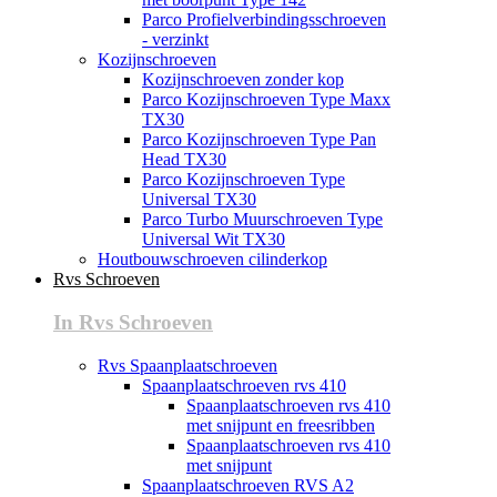
Parco Profielverbindingsschroeven
- verzinkt
Kozijnschroeven
Kozijnschroeven zonder kop
Parco Kozijnschroeven Type Maxx
TX30
Parco Kozijnschroeven Type Pan
Head TX30
Parco Kozijnschroeven Type
Universal TX30
Parco Turbo Muurschroeven Type
Universal Wit TX30
Houtbouwschroeven cilinderkop
Rvs Schroeven
In Rvs Schroeven
Rvs Spaanplaatschroeven
Spaanplaatschroeven rvs 410
Spaanplaatschroeven rvs 410
met snijpunt en freesribben
Spaanplaatschroeven rvs 410
met snijpunt
Spaanplaatschroeven RVS A2