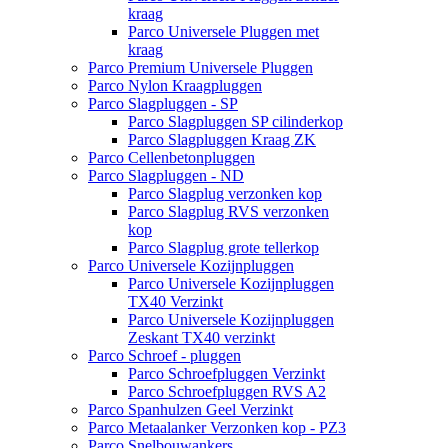
kraag
Parco Universele Pluggen met
kraag
Parco Premium Universele Pluggen
Parco Nylon Kraagpluggen
Parco Slagpluggen - SP
Parco Slagpluggen SP cilinderkop
Parco Slagpluggen Kraag ZK
Parco Cellenbetonpluggen
Parco Slagpluggen - ND
Parco Slagplug verzonken kop
Parco Slagplug RVS verzonken
kop
Parco Slagplug grote tellerkop
Parco Universele Kozijnpluggen
Parco Universele Kozijnpluggen
TX40 Verzinkt
Parco Universele Kozijnpluggen
Zeskant TX40 verzinkt
Parco Schroef - pluggen
Parco Schroefpluggen Verzinkt
Parco Schroefpluggen RVS A2
Parco Spanhulzen Geel Verzinkt
Parco Metaalanker Verzonken kop - PZ3
Parco Snelbouwankers