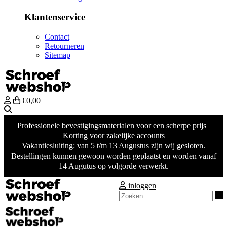
Klantenservice
Contact
Retourneren
Sitemap
€0,00
Zoeken
Professionele bevestigingsmaterialen voor een scherpe prijs |
Korting voor zakelijke accounts
Vakantiesluiting: van 5 t/m 13 Augustus zijn wij gesloten.
Bestellingen kunnen gewoon worden geplaatst en worden vanaf
14 Augutus op volgorde verwerkt.
inloggen
Z