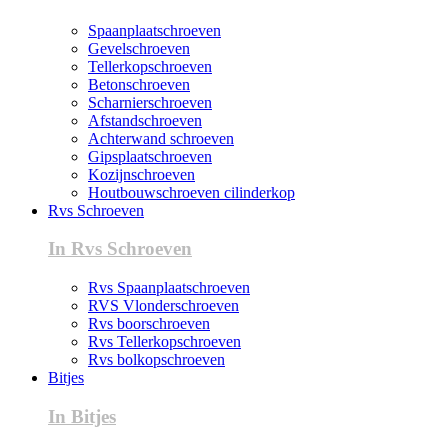
Spaanplaatschroeven
Gevelschroeven
Tellerkopschroeven
Betonschroeven
Scharnierschroeven
Afstandschroeven
Achterwand schroeven
Gipsplaatschroeven
Kozijnschroeven
Houtbouwschroeven cilinderkop
Rvs Schroeven
In Rvs Schroeven
Rvs Spaanplaatschroeven
RVS Vlonderschroeven
Rvs boorschroeven
Rvs Tellerkopschroeven
Rvs bolkopschroeven
Bitjes
In Bitjes