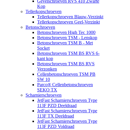
Gevelschroeven RVS 410 Zwarte
Kop
Tellerkopschroeven
Tellerkopschroeven Blauw-Verzinkt
Tellerkopschroeven Geel-Verzinkt
Betonschroeven
Betonschroeven High Tec 1000
Betonschroeven TSM - Lenskop
Betonschroeven TSM B - Met
Socket
Betonschroeven TSM BS RVS 6-
kant kop
Betonschroeven TSM BS RVS
Verzonken
Cellenbetonschroeven TSM PB
SW 10
Parco® Cellenbetonschroeven
SEKO TX
Scharnierschroeven
JetFast Scharnierschroeven Type
113F PZD Deeldraad
JetFast Scharnierschroeven Type
113F TX Deeldraad
JetFast Scharnierschroeven Type
113F PZD Voldraad