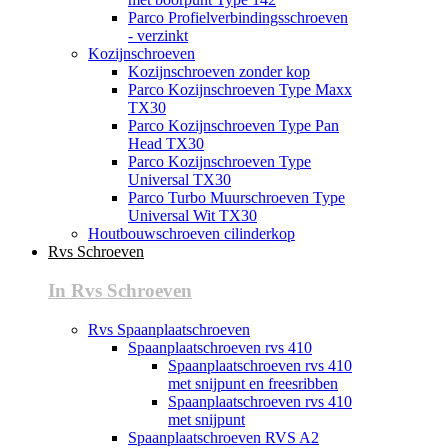
Parco Profielverbindingsschroeven
- verzinkt
Kozijnschroeven
Kozijnschroeven zonder kop
Parco Kozijnschroeven Type Maxx
TX30
Parco Kozijnschroeven Type Pan
Head TX30
Parco Kozijnschroeven Type
Universal TX30
Parco Turbo Muurschroeven Type
Universal Wit TX30
Houtbouwschroeven cilinderkop
Rvs Schroeven
In Rvs Schroeven
Rvs Spaanplaatschroeven
Spaanplaatschroeven rvs 410
Spaanplaatschroeven rvs 410
met snijpunt en freesribben
Spaanplaatschroeven rvs 410
met snijpunt
Spaanplaatschroeven RVS A2