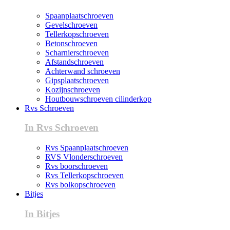
Spaanplaatschroeven
Gevelschroeven
Tellerkopschroeven
Betonschroeven
Scharnierschroeven
Afstandschroeven
Achterwand schroeven
Gipsplaatschroeven
Kozijnschroeven
Houtbouwschroeven cilinderkop
Rvs Schroeven
In Rvs Schroeven
Rvs Spaanplaatschroeven
RVS Vlonderschroeven
Rvs boorschroeven
Rvs Tellerkopschroeven
Rvs bolkopschroeven
Bitjes
In Bitjes