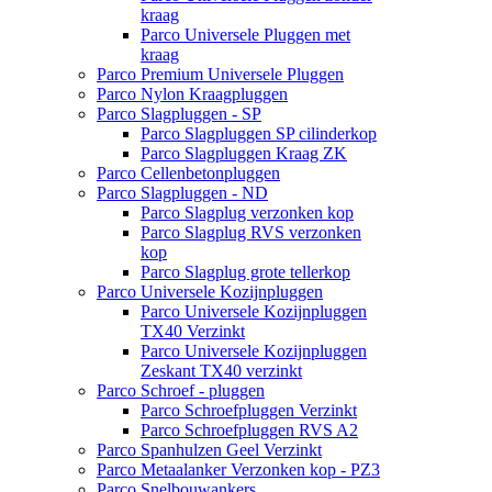
kraag
Parco Universele Pluggen met
kraag
Parco Premium Universele Pluggen
Parco Nylon Kraagpluggen
Parco Slagpluggen - SP
Parco Slagpluggen SP cilinderkop
Parco Slagpluggen Kraag ZK
Parco Cellenbetonpluggen
Parco Slagpluggen - ND
Parco Slagplug verzonken kop
Parco Slagplug RVS verzonken
kop
Parco Slagplug grote tellerkop
Parco Universele Kozijnpluggen
Parco Universele Kozijnpluggen
TX40 Verzinkt
Parco Universele Kozijnpluggen
Zeskant TX40 verzinkt
Parco Schroef - pluggen
Parco Schroefpluggen Verzinkt
Parco Schroefpluggen RVS A2
Parco Spanhulzen Geel Verzinkt
Parco Metaalanker Verzonken kop - PZ3
Parco Snelbouwankers