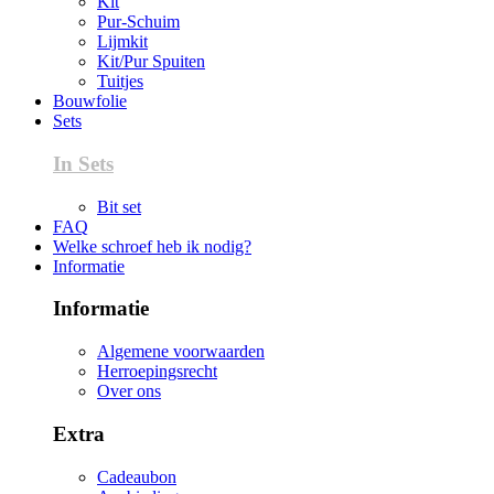
Kit
Pur-Schuim
Lijmkit
Kit/Pur Spuiten
Tuitjes
Bouwfolie
Sets
In Sets
Bit set
FAQ
Welke schroef heb ik nodig?
Informatie
Informatie
Algemene voorwaarden
Herroepingsrecht
Over ons
Extra
Cadeaubon