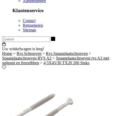
Aanbiedingen
Klantenservice
Contact
Retourneren
Sitemap
Zoeken
Uw winkelwagen is leeg!
Home
>
Rvs Schroeven
>
Rvs Spaanplaatschroeven
>
Spaanplaatschroeven RVS A2
>
Spaanplaatschroeven rvs A2 met
snijpunt en freesribben
>
4,5X45/30 TX20 200 Stuks