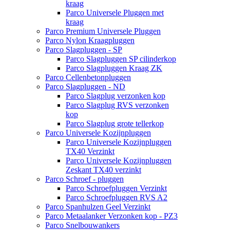
kraag
Parco Universele Pluggen met
kraag
Parco Premium Universele Pluggen
Parco Nylon Kraagpluggen
Parco Slagpluggen - SP
Parco Slagpluggen SP cilinderkop
Parco Slagpluggen Kraag ZK
Parco Cellenbetonpluggen
Parco Slagpluggen - ND
Parco Slagplug verzonken kop
Parco Slagplug RVS verzonken
kop
Parco Slagplug grote tellerkop
Parco Universele Kozijnpluggen
Parco Universele Kozijnpluggen
TX40 Verzinkt
Parco Universele Kozijnpluggen
Zeskant TX40 verzinkt
Parco Schroef - pluggen
Parco Schroefpluggen Verzinkt
Parco Schroefpluggen RVS A2
Parco Spanhulzen Geel Verzinkt
Parco Metaalanker Verzonken kop - PZ3
Parco Snelbouwankers