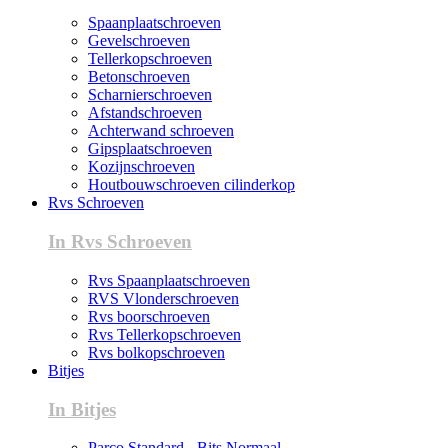
Spaanplaatschroeven
Gevelschroeven
Tellerkopschroeven
Betonschroeven
Scharnierschroeven
Afstandschroeven
Achterwand schroeven
Gipsplaatschroeven
Kozijnschroeven
Houtbouwschroeven cilinderkop
Rvs Schroeven
In Rvs Schroeven
Rvs Spaanplaatschroeven
RVS Vlonderschroeven
Rvs boorschroeven
Rvs Tellerkopschroeven
Rvs bolkopschroeven
Bitjes
In Bitjes
Parco Standard - Bits Normaal