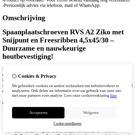
-Persoonlijk advies via telefoon, mail of WhatsApp.
Omschrijving
Spaanplaatschroeven RVS A2 Ziko met
Snijpunt en Freesribben 4,5x45/30 –
Duurzame en nauwkeurige
houtbevestiging!
De
Spaanplaatschroeven RVS A2 Ziko 4,5x45/30
zijn dé
oplossing voor een sterke, duurzame bevestiging in diverse
Cookies & Privacy
houtsoorten. Dankzij de freesribben en het snijpunt bieden deze
schroeven een perfecte combinatie van minimale inschroefweerstand
We gebruiken cookies en andere technieken om websiteverkeer te
analyseren. Ook delen we informatie over uw gebruik van onze site
en maximale grip, zelfs in hardhout.
met onze partners voor analyse.
Lees onze cookieverklaring
hier
✅
Voordelen:
Accepteren
Weigeren
Lage inschroefkrachten:
Freesribben zorgen voor
moeiteloos indraaien, zelfs bij harde materialen.
Cookie-instellingen
Geen voorboren nodig:
In de meeste gevallen is voorboren
niet vereist. Wij adviseren altijd een test uit te voeren.