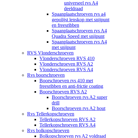
universeel rvs A4
deeldraad
Spaanplaatschroeven rvs a4
gepolijst lenskop met snijpunt
en freesribben
Spaanplaatschroeven rvs A4
Quadra Speed met snijpunt
Spaanplaatschroeven rvs A4
met snijpunt
RVS Vlonderschroeven
Vlonderschroeven RVS 410
Vlonderschroeven RVS A2
Vlonderschroeven RVS A4
Rvs boorschroeven
Boorschroeven rvs 410 met
freesribben en anti-frictie coating
Boorschroeven RVS A2
Boorschroeven rvs A2 super
drill
Boorschroeven rvs A2 hout
Rvs Tellerkopschroeven
Tellerkopschroeven RVS A2
Tellerkopschroeven RVS A4
Rvs bolkopschroeven
Bolkopschroeven rvs A2 voldraad