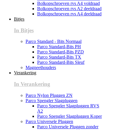
Bolkopschroeven rvs A4 voldraad
Bolkopschroeven rvs A2 deeldraad
Bolkopschroeven rvs A4 deeldraad
Bitjes
In Bitjes
Parco Standard - Bits Normaal
Parco Standard-Bits PH
Parco Standard-Bits PZD
Parco Standard-Bits TX
Parco Standard-Bits Sleuf
Magneethouders
Verankering
In Verankering
Parco Nylon Pluggen ZN
Parco Spengler Slagpluggen
Parco Spengler Slagpluggen RVS
A2
Parco Spengler Slagpluggen Koper
Parco Universele Pluggen
Parco Universele Pluggen zonder