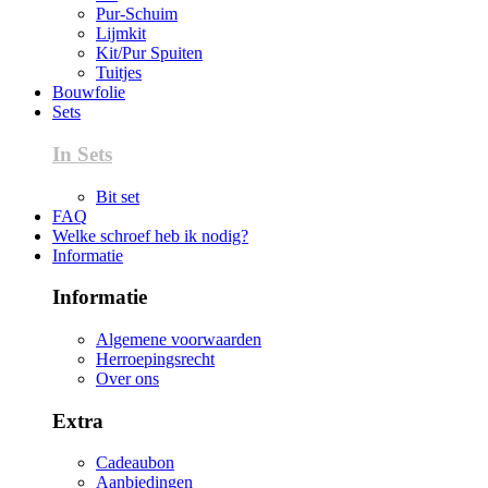
Pur-Schuim
Lijmkit
Kit/Pur Spuiten
Tuitjes
Bouwfolie
Sets
In Sets
Bit set
FAQ
Welke schroef heb ik nodig?
Informatie
Informatie
Algemene voorwaarden
Herroepingsrecht
Over ons
Extra
Cadeaubon
Aanbiedingen