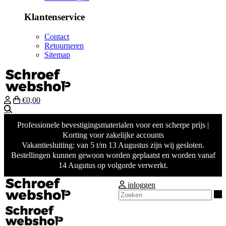
Klantenservice
Contact
Retourneren
Sitemap
€0,00
Zoeken
Professionele bevestigingsmaterialen voor een scherpe prijs |
Korting voor zakelijke accounts
Vakantiesluiting: van 5 t/m 13 Augustus zijn wij gesloten.
Bestellingen kunnen gewoon worden geplaatst en worden vanaf
14 Augutus op volgorde verwerkt.
inloggen
Z