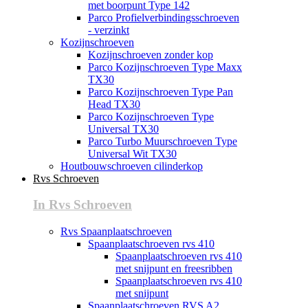
met boorpunt Type 142
Parco Profielverbindingsschroeven
- verzinkt
Kozijnschroeven
Kozijnschroeven zonder kop
Parco Kozijnschroeven Type Maxx
TX30
Parco Kozijnschroeven Type Pan
Head TX30
Parco Kozijnschroeven Type
Universal TX30
Parco Turbo Muurschroeven Type
Universal Wit TX30
Houtbouwschroeven cilinderkop
Rvs Schroeven
In Rvs Schroeven
Rvs Spaanplaatschroeven
Spaanplaatschroeven rvs 410
Spaanplaatschroeven rvs 410
met snijpunt en freesribben
Spaanplaatschroeven rvs 410
met snijpunt
Spaanplaatschroeven RVS A2