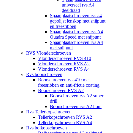
universeel rvs A4
deeldraad
Spaanplaatschroeven rvs a4
gepolijst lenskop met snijpunt
en freesribben
Spaanplaatschroeven rvs A4
Quadra Speed met snijpunt
Spaanplaatschroeven rvs A4
met snijpunt
RVS Vlonderschroeven
Vlonderschroeven RVS 410
Vlonderschroeven RVS A2
Vlonderschroeven RVS A4
Rvs boorschroeven
Boorschroeven rvs 410 met
freesribben en anti-frictie coating
Boorschroeven RVS A2
Boorschroeven rvs A2 super
drill
Boorschroeven rvs A2 hout
Rvs Tellerkopschroeven
Tellerkopschroeven RVS A2
Tellerkopschroeven RVS A4
Rvs bolkopschroeven