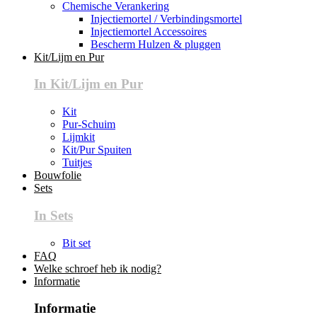
Chemische Verankering
Injectiemortel / Verbindingsmortel
Injectiemortel Accessoires
Bescherm Hulzen & pluggen
Kit/Lijm en Pur
In Kit/Lijm en Pur
Kit
Pur-Schuim
Lijmkit
Kit/Pur Spuiten
Tuitjes
Bouwfolie
Sets
In Sets
Bit set
FAQ
Welke schroef heb ik nodig?
Informatie
Informatie