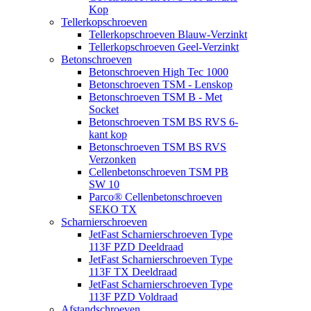
Kop
Tellerkopschroeven
Tellerkopschroeven Blauw-Verzinkt
Tellerkopschroeven Geel-Verzinkt
Betonschroeven
Betonschroeven High Tec 1000
Betonschroeven TSM - Lenskop
Betonschroeven TSM B - Met
Socket
Betonschroeven TSM BS RVS 6-
kant kop
Betonschroeven TSM BS RVS
Verzonken
Cellenbetonschroeven TSM PB
SW 10
Parco® Cellenbetonschroeven
SEKO TX
Scharnierschroeven
JetFast Scharnierschroeven Type
113F PZD Deeldraad
JetFast Scharnierschroeven Type
113F TX Deeldraad
JetFast Scharnierschroeven Type
113F PZD Voldraad
Afstandschroeven