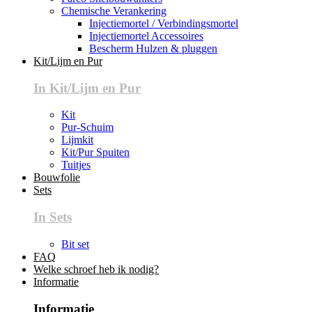
Chemische Verankering
Injectiemortel / Verbindingsmortel
Injectiemortel Accessoires
Bescherm Hulzen & pluggen
Kit/Lijm en Pur
In Kit/Lijm en Pur
Kit
Pur-Schuim
Lijmkit
Kit/Pur Spuiten
Tuitjes
Bouwfolie
Sets
In Sets
Bit set
FAQ
Welke schroef heb ik nodig?
Informatie
Informatie