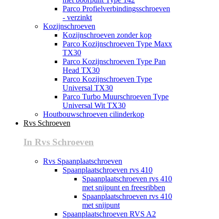
Parco Profielverbindingsschroeven
- verzinkt
Kozijnschroeven
Kozijnschroeven zonder kop
Parco Kozijnschroeven Type Maxx
TX30
Parco Kozijnschroeven Type Pan
Head TX30
Parco Kozijnschroeven Type
Universal TX30
Parco Turbo Muurschroeven Type
Universal Wit TX30
Houtbouwschroeven cilinderkop
Rvs Schroeven
In Rvs Schroeven
Rvs Spaanplaatschroeven
Spaanplaatschroeven rvs 410
Spaanplaatschroeven rvs 410
met snijpunt en freesribben
Spaanplaatschroeven rvs 410
met snijpunt
Spaanplaatschroeven RVS A2