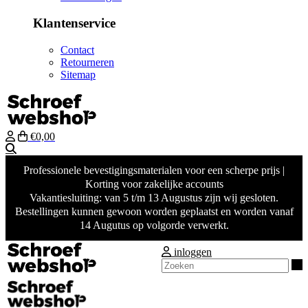
Klantenservice
Contact
Retourneren
Sitemap
€0,00
Zoeken
Professionele bevestigingsmaterialen voor een scherpe prijs |
Korting voor zakelijke accounts
Vakantiesluiting: van 5 t/m 13 Augustus zijn wij gesloten.
Bestellingen kunnen gewoon worden geplaatst en worden vanaf
14 Augutus op volgorde verwerkt.
inloggen
Z