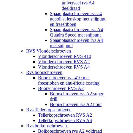
universeel rvs A4
deeldraad
Spaanplaatschroeven rvs a4
gepolijst lenskop met snijpunt
en freesribben
Spaanplaatschroeven rvs A4
Quadra Speed met snijpunt
Spaanplaatschroeven rvs A4
met snijpunt
RVS Vlonderschroeven
Vlonderschroeven RVS 410
Vlonderschroeven RVS A2
Vlonderschroeven RVS A4
Rvs boorschroeven
Boorschroeven rvs 410 met
freesribben en anti-frictie coating
Boorschroeven RVS A2
Boorschroeven rvs A2 super
drill
Boorschroeven rvs A2 hout
Rvs Tellerkopschroeven
Tellerkopschroeven RVS A2
Tellerkopschroeven RVS A4
Rvs bolkopschroeven
Bolkopschroeven rvs A2 voldraad