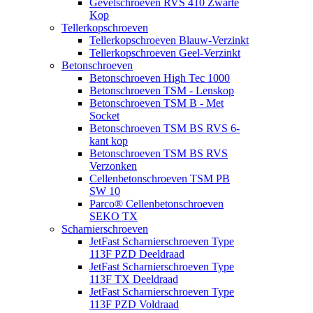
Gevelschroeven RVS 410 Zwarte
Kop
Tellerkopschroeven
Tellerkopschroeven Blauw-Verzinkt
Tellerkopschroeven Geel-Verzinkt
Betonschroeven
Betonschroeven High Tec 1000
Betonschroeven TSM - Lenskop
Betonschroeven TSM B - Met
Socket
Betonschroeven TSM BS RVS 6-
kant kop
Betonschroeven TSM BS RVS
Verzonken
Cellenbetonschroeven TSM PB
SW 10
Parco® Cellenbetonschroeven
SEKO TX
Scharnierschroeven
JetFast Scharnierschroeven Type
113F PZD Deeldraad
JetFast Scharnierschroeven Type
113F TX Deeldraad
JetFast Scharnierschroeven Type
113F PZD Voldraad