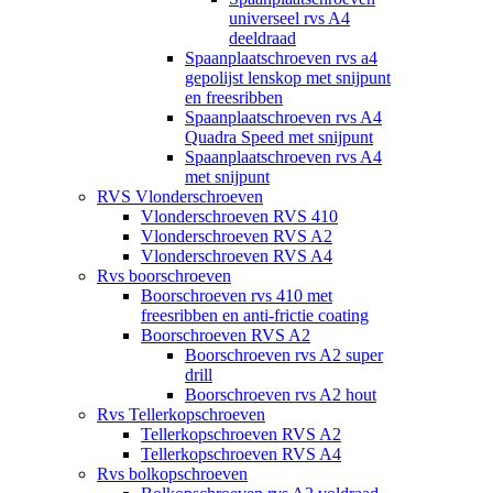
universeel rvs A4
deeldraad
Spaanplaatschroeven rvs a4
gepolijst lenskop met snijpunt
en freesribben
Spaanplaatschroeven rvs A4
Quadra Speed met snijpunt
Spaanplaatschroeven rvs A4
met snijpunt
RVS Vlonderschroeven
Vlonderschroeven RVS 410
Vlonderschroeven RVS A2
Vlonderschroeven RVS A4
Rvs boorschroeven
Boorschroeven rvs 410 met
freesribben en anti-frictie coating
Boorschroeven RVS A2
Boorschroeven rvs A2 super
drill
Boorschroeven rvs A2 hout
Rvs Tellerkopschroeven
Tellerkopschroeven RVS A2
Tellerkopschroeven RVS A4
Rvs bolkopschroeven