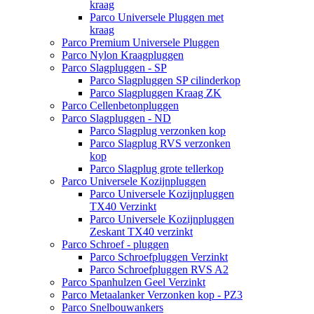
kraag
Parco Universele Pluggen met
kraag
Parco Premium Universele Pluggen
Parco Nylon Kraagpluggen
Parco Slagpluggen - SP
Parco Slagpluggen SP cilinderkop
Parco Slagpluggen Kraag ZK
Parco Cellenbetonpluggen
Parco Slagpluggen - ND
Parco Slagplug verzonken kop
Parco Slagplug RVS verzonken
kop
Parco Slagplug grote tellerkop
Parco Universele Kozijnpluggen
Parco Universele Kozijnpluggen
TX40 Verzinkt
Parco Universele Kozijnpluggen
Zeskant TX40 verzinkt
Parco Schroef - pluggen
Parco Schroefpluggen Verzinkt
Parco Schroefpluggen RVS A2
Parco Spanhulzen Geel Verzinkt
Parco Metaalanker Verzonken kop - PZ3
Parco Snelbouwankers