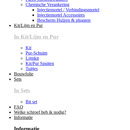
Chemische Verankering
Injectiemortel / Verbindingsmortel
Injectiemortel Accessoires
Bescherm Hulzen & pluggen
Kit/Lijm en Pur
In Kit/Lijm en Pur
Kit
Pur-Schuim
Lijmkit
Kit/Pur Spuiten
Tuitjes
Bouwfolie
Sets
In Sets
Bit set
FAQ
Welke schroef heb ik nodig?
Informatie
Informatie