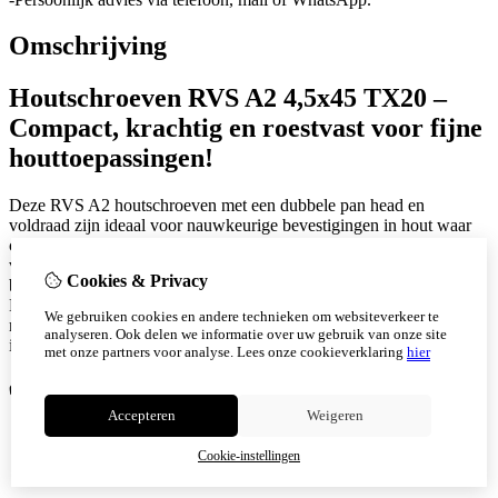
Omschrijving
Houtschroeven RVS A2 4,5x45 TX20 –
Compact, krachtig en roestvast voor fijne
houttoepassingen!
Deze RVS A2 houtschroeven met een dubbele pan head en
voldraad zijn ideaal voor nauwkeurige bevestigingen in hout waar
compacte afmetingen en maximale grip vereist zijn. Dankzij de
volledige schroefdraad en de TX20 binnenveelkant aandrijving
Cookies & Privacy
bieden deze schroeven optimale krachtoverdracht zonder wiebelen.
De combinatie van roestvast staal en doordachte schroefgeometrie
We gebruiken cookies en andere technieken om websiteverkeer te
maakt deze 4,5x45 mm schroef perfect voor fijn timmerwerk,
analyseren. Ook delen we informatie over uw gebruik van onze site
interieurbouw of toepassingen in de zonnesector.
met onze partners voor analyse.
Lees onze cookieverklaring
hier
✅
Voordelen:
Accepteren
Weigeren
Volledige draad voor maximale grip in korte bevestigingen
TX20 aandrijving voor stabiele, slipvrije montage
Cookie-instellingen
Geen voorboren nodig in de meeste houtsoorten