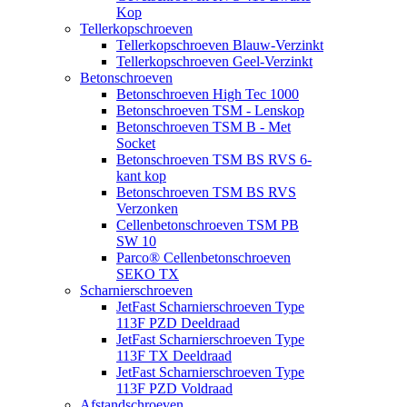
Kop
Tellerkopschroeven
Tellerkopschroeven Blauw-Verzinkt
Tellerkopschroeven Geel-Verzinkt
Betonschroeven
Betonschroeven High Tec 1000
Betonschroeven TSM - Lenskop
Betonschroeven TSM B - Met
Socket
Betonschroeven TSM BS RVS 6-
kant kop
Betonschroeven TSM BS RVS
Verzonken
Cellenbetonschroeven TSM PB
SW 10
Parco® Cellenbetonschroeven
SEKO TX
Scharnierschroeven
JetFast Scharnierschroeven Type
113F PZD Deeldraad
JetFast Scharnierschroeven Type
113F TX Deeldraad
JetFast Scharnierschroeven Type
113F PZD Voldraad
Afstandschroeven