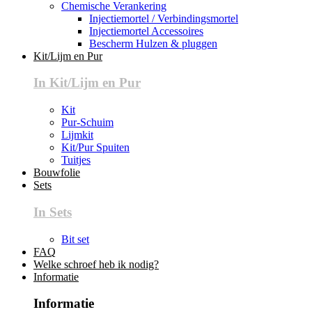
Chemische Verankering
Injectiemortel / Verbindingsmortel
Injectiemortel Accessoires
Bescherm Hulzen & pluggen
Kit/Lijm en Pur
In Kit/Lijm en Pur
Kit
Pur-Schuim
Lijmkit
Kit/Pur Spuiten
Tuitjes
Bouwfolie
Sets
In Sets
Bit set
FAQ
Welke schroef heb ik nodig?
Informatie
Informatie