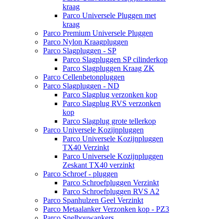
kraag
Parco Universele Pluggen met
kraag
Parco Premium Universele Pluggen
Parco Nylon Kraagpluggen
Parco Slagpluggen - SP
Parco Slagpluggen SP cilinderkop
Parco Slagpluggen Kraag ZK
Parco Cellenbetonpluggen
Parco Slagpluggen - ND
Parco Slagplug verzonken kop
Parco Slagplug RVS verzonken
kop
Parco Slagplug grote tellerkop
Parco Universele Kozijnpluggen
Parco Universele Kozijnpluggen
TX40 Verzinkt
Parco Universele Kozijnpluggen
Zeskant TX40 verzinkt
Parco Schroef - pluggen
Parco Schroefpluggen Verzinkt
Parco Schroefpluggen RVS A2
Parco Spanhulzen Geel Verzinkt
Parco Metaalanker Verzonken kop - PZ3
Parco Snelbouwankers