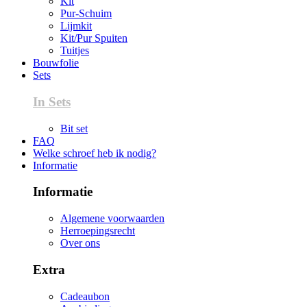
Kit
Pur-Schuim
Lijmkit
Kit/Pur Spuiten
Tuitjes
Bouwfolie
Sets
In Sets
Bit set
FAQ
Welke schroef heb ik nodig?
Informatie
Informatie
Algemene voorwaarden
Herroepingsrecht
Over ons
Extra
Cadeaubon