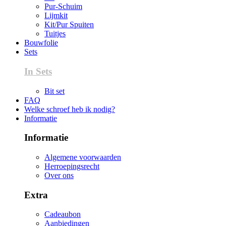
Pur-Schuim
Lijmkit
Kit/Pur Spuiten
Tuitjes
Bouwfolie
Sets
In Sets
Bit set
FAQ
Welke schroef heb ik nodig?
Informatie
Informatie
Algemene voorwaarden
Herroepingsrecht
Over ons
Extra
Cadeaubon
Aanbiedingen