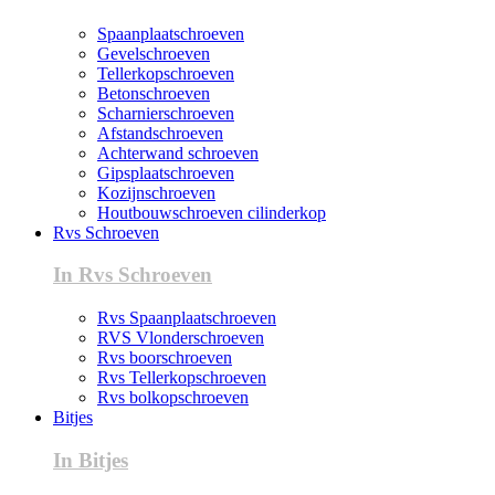
Spaanplaatschroeven
Gevelschroeven
Tellerkopschroeven
Betonschroeven
Scharnierschroeven
Afstandschroeven
Achterwand schroeven
Gipsplaatschroeven
Kozijnschroeven
Houtbouwschroeven cilinderkop
Rvs Schroeven
In Rvs Schroeven
Rvs Spaanplaatschroeven
RVS Vlonderschroeven
Rvs boorschroeven
Rvs Tellerkopschroeven
Rvs bolkopschroeven
Bitjes
In Bitjes