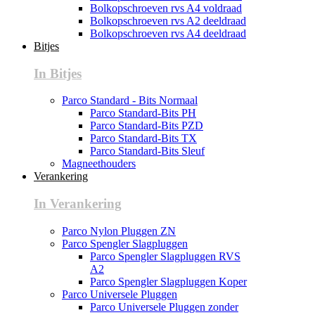
Bolkopschroeven rvs A4 voldraad
Bolkopschroeven rvs A2 deeldraad
Bolkopschroeven rvs A4 deeldraad
Bitjes
In Bitjes
Parco Standard - Bits Normaal
Parco Standard-Bits PH
Parco Standard-Bits PZD
Parco Standard-Bits TX
Parco Standard-Bits Sleuf
Magneethouders
Verankering
In Verankering
Parco Nylon Pluggen ZN
Parco Spengler Slagpluggen
Parco Spengler Slagpluggen RVS
A2
Parco Spengler Slagpluggen Koper
Parco Universele Pluggen
Parco Universele Pluggen zonder