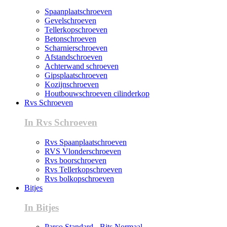
Spaanplaatschroeven
Gevelschroeven
Tellerkopschroeven
Betonschroeven
Scharnierschroeven
Afstandschroeven
Achterwand schroeven
Gipsplaatschroeven
Kozijnschroeven
Houtbouwschroeven cilinderkop
Rvs Schroeven
In Rvs Schroeven
Rvs Spaanplaatschroeven
RVS Vlonderschroeven
Rvs boorschroeven
Rvs Tellerkopschroeven
Rvs bolkopschroeven
Bitjes
In Bitjes
Parco Standard - Bits Normaal