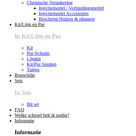
Chemische Verankering
Injectiemortel / Verbindingsmortel
Injectiemortel Accessoires
Bescherm Hulzen & pluggen
Kit/Lijm en Pur
In Kit/Lijm en Pur
Kit
Pur-Schuim
Lijmkit
Kit/Pur Spuiten
Tuitjes
Bouwfolie
Sets
In Sets
Bit set
FAQ
Welke schroef heb ik nodig?
Informatie
Informatie