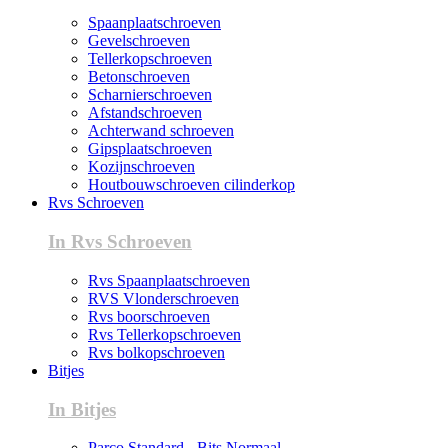
Spaanplaatschroeven
Gevelschroeven
Tellerkopschroeven
Betonschroeven
Scharnierschroeven
Afstandschroeven
Achterwand schroeven
Gipsplaatschroeven
Kozijnschroeven
Houtbouwschroeven cilinderkop
Rvs Schroeven
In Rvs Schroeven
Rvs Spaanplaatschroeven
RVS Vlonderschroeven
Rvs boorschroeven
Rvs Tellerkopschroeven
Rvs bolkopschroeven
Bitjes
In Bitjes
Parco Standard - Bits Normaal