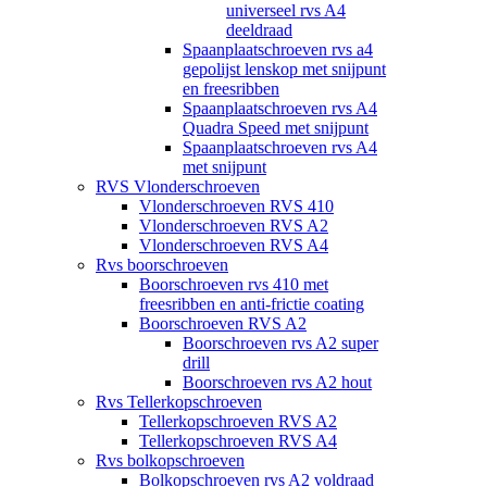
universeel rvs A4
deeldraad
Spaanplaatschroeven rvs a4
gepolijst lenskop met snijpunt
en freesribben
Spaanplaatschroeven rvs A4
Quadra Speed met snijpunt
Spaanplaatschroeven rvs A4
met snijpunt
RVS Vlonderschroeven
Vlonderschroeven RVS 410
Vlonderschroeven RVS A2
Vlonderschroeven RVS A4
Rvs boorschroeven
Boorschroeven rvs 410 met
freesribben en anti-frictie coating
Boorschroeven RVS A2
Boorschroeven rvs A2 super
drill
Boorschroeven rvs A2 hout
Rvs Tellerkopschroeven
Tellerkopschroeven RVS A2
Tellerkopschroeven RVS A4
Rvs bolkopschroeven
Bolkopschroeven rvs A2 voldraad