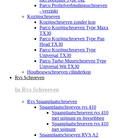
Parco Profielverbindingsschroeven
- verzinkt
Kozijnschroeven
Kozijnschroeven zonder kop
Parco Kozijnschroeven Type Maxx
TX30
Parco Kozijnschroeven Type Pan
Head TX30
Parco Kozijnschroeven Type
Universal TX30
Parco Turbo Muurschroeven Type
Universal Wit TX30
Houtbouwschroeven cilinderkop
Rvs Schroeven
In Rvs Schroeven
Rvs Spaanplaatschroeven
Spaanplaatschroeven rvs 410
Spaanplaatschroeven rvs 410
met snijpunt en freesribben
Spaanplaatschroeven rvs 410
met snijpunt
Spaanplaatschroeven RVS A2