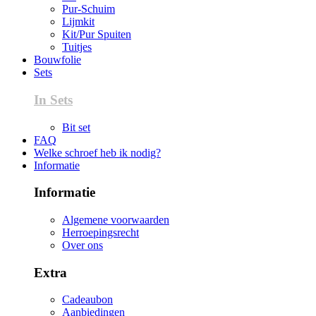
Pur-Schuim
Lijmkit
Kit/Pur Spuiten
Tuitjes
Bouwfolie
Sets
In Sets
Bit set
FAQ
Welke schroef heb ik nodig?
Informatie
Informatie
Algemene voorwaarden
Herroepingsrecht
Over ons
Extra
Cadeaubon
Aanbiedingen