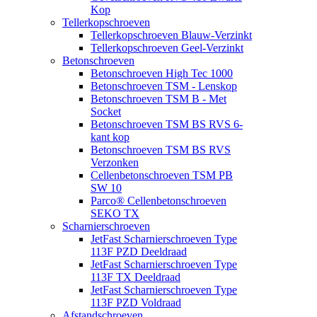
Kop
Tellerkopschroeven
Tellerkopschroeven Blauw-Verzinkt
Tellerkopschroeven Geel-Verzinkt
Betonschroeven
Betonschroeven High Tec 1000
Betonschroeven TSM - Lenskop
Betonschroeven TSM B - Met
Socket
Betonschroeven TSM BS RVS 6-
kant kop
Betonschroeven TSM BS RVS
Verzonken
Cellenbetonschroeven TSM PB
SW 10
Parco® Cellenbetonschroeven
SEKO TX
Scharnierschroeven
JetFast Scharnierschroeven Type
113F PZD Deeldraad
JetFast Scharnierschroeven Type
113F TX Deeldraad
JetFast Scharnierschroeven Type
113F PZD Voldraad
Afstandschroeven