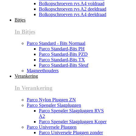
Bolkopschroeven rvs A4 voldraad
Bolkopschroeven rvs A2 deeldraad
Bolkopschroeven rvs A4 deeldraad
Bitjes
In Bitjes
Parco Standard - Bits Normaal
Parco Standard-Bits PH
Parco Standard-Bits PZD
Parco Standard-Bits TX
Parco Standard-Bits Sleuf
Magneethouders
Verankering
In Verankering
Parco Nylon Pluggen ZN
Parco Spengler Slagpluggen
Parco Spengler Slagpluggen RVS
A2
Parco Spengler Slagpluggen Koper
Parco Universele Pluggen
Parco Universele Pluggen zonder