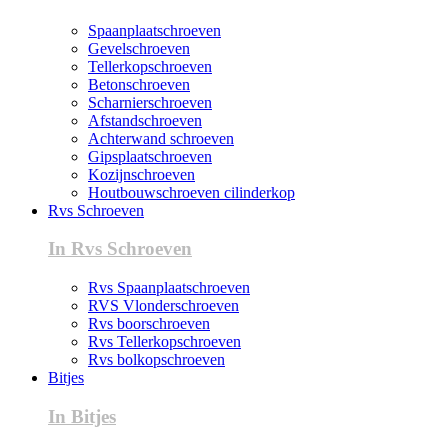
Spaanplaatschroeven
Gevelschroeven
Tellerkopschroeven
Betonschroeven
Scharnierschroeven
Afstandschroeven
Achterwand schroeven
Gipsplaatschroeven
Kozijnschroeven
Houtbouwschroeven cilinderkop
Rvs Schroeven
In Rvs Schroeven
Rvs Spaanplaatschroeven
RVS Vlonderschroeven
Rvs boorschroeven
Rvs Tellerkopschroeven
Rvs bolkopschroeven
Bitjes
In Bitjes