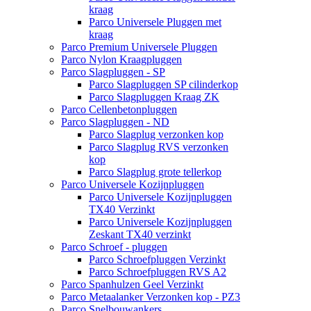
kraag
Parco Universele Pluggen met
kraag
Parco Premium Universele Pluggen
Parco Nylon Kraagpluggen
Parco Slagpluggen - SP
Parco Slagpluggen SP cilinderkop
Parco Slagpluggen Kraag ZK
Parco Cellenbetonpluggen
Parco Slagpluggen - ND
Parco Slagplug verzonken kop
Parco Slagplug RVS verzonken
kop
Parco Slagplug grote tellerkop
Parco Universele Kozijnpluggen
Parco Universele Kozijnpluggen
TX40 Verzinkt
Parco Universele Kozijnpluggen
Zeskant TX40 verzinkt
Parco Schroef - pluggen
Parco Schroefpluggen Verzinkt
Parco Schroefpluggen RVS A2
Parco Spanhulzen Geel Verzinkt
Parco Metaalanker Verzonken kop - PZ3
Parco Snelbouwankers