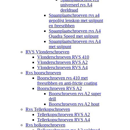
universeel rvs A4
deeldraad
Spaanplaatschroeven rvs a4
gepolijst lenskop met snijpunt
en freesribben
Spaanplaatschroeven rvs A4
Quadra Speed met snijpunt
Spaanplaatschroeven rvs A4
met snijpunt
RVS Vlonderschroeven
Vlonderschroeven RVS 410
Vlonderschroeven RVS A2
Vlonderschroeven RVS A4
Rvs boorschroeven
Boorschroeven rvs 410 met
freesribben en anti-frictie coating
Boorschroeven RVS A2
Boorschroeven rvs A2 super
drill
Boorschroeven rvs A2 hout
Rvs Tellerkopschroeven
Tellerkopschroeven RVS A2
Tellerkopschroeven RVS A4
Rvs bolkopschroeven