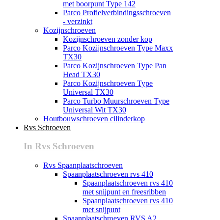
met boorpunt Type 142
Parco Profielverbindingsschroeven
- verzinkt
Kozijnschroeven
Kozijnschroeven zonder kop
Parco Kozijnschroeven Type Maxx
TX30
Parco Kozijnschroeven Type Pan
Head TX30
Parco Kozijnschroeven Type
Universal TX30
Parco Turbo Muurschroeven Type
Universal Wit TX30
Houtbouwschroeven cilinderkop
Rvs Schroeven
In Rvs Schroeven
Rvs Spaanplaatschroeven
Spaanplaatschroeven rvs 410
Spaanplaatschroeven rvs 410
met snijpunt en freesribben
Spaanplaatschroeven rvs 410
met snijpunt
Spaanplaatschroeven RVS A2