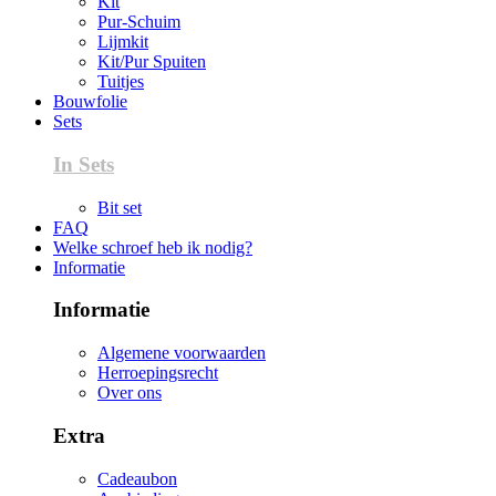
Kit
Pur-Schuim
Lijmkit
Kit/Pur Spuiten
Tuitjes
Bouwfolie
Sets
In Sets
Bit set
FAQ
Welke schroef heb ik nodig?
Informatie
Informatie
Algemene voorwaarden
Herroepingsrecht
Over ons
Extra
Cadeaubon