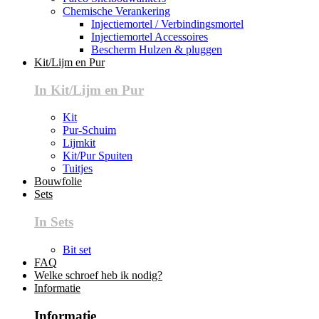
Chemische Verankering
Injectiemortel / Verbindingsmortel
Injectiemortel Accessoires
Bescherm Hulzen & pluggen
Kit/Lijm en Pur
In Kit/Lijm en Pur
Kit
Pur-Schuim
Lijmkit
Kit/Pur Spuiten
Tuitjes
Bouwfolie
Sets
In Sets
Bit set
FAQ
Welke schroef heb ik nodig?
Informatie
Informatie