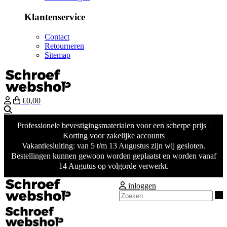
Klantenservice
Contact
Retourneren
Sitemap
€0,00
Zoeken
Professionele bevestigingsmaterialen voor een scherpe prijs |
Korting voor zakelijke accounts
Vakantiesluiting: van 5 t/m 13 Augustus zijn wij gesloten.
Bestellingen kunnen gewoon worden geplaatst en worden vanaf
14 Augutus op volgorde verwerkt.
inloggen
Z