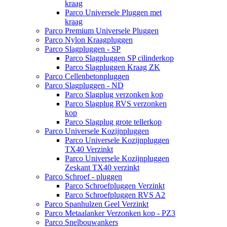
kraag
Parco Universele Pluggen met
kraag
Parco Premium Universele Pluggen
Parco Nylon Kraagpluggen
Parco Slagpluggen - SP
Parco Slagpluggen SP cilinderkop
Parco Slagpluggen Kraag ZK
Parco Cellenbetonpluggen
Parco Slagpluggen - ND
Parco Slagplug verzonken kop
Parco Slagplug RVS verzonken
kop
Parco Slagplug grote tellerkop
Parco Universele Kozijnpluggen
Parco Universele Kozijnpluggen
TX40 Verzinkt
Parco Universele Kozijnpluggen
Zeskant TX40 verzinkt
Parco Schroef - pluggen
Parco Schroefpluggen Verzinkt
Parco Schroefpluggen RVS A2
Parco Spanhulzen Geel Verzinkt
Parco Metaalanker Verzonken kop - PZ3
Parco Snelbouwankers