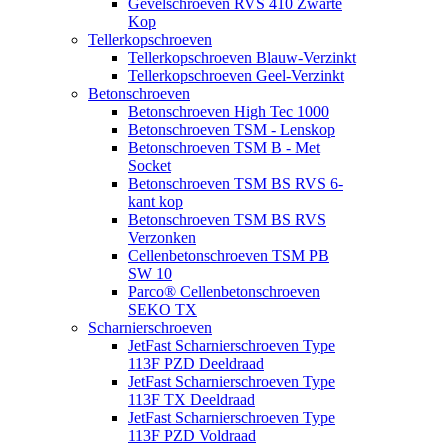
Gevelschroeven RVS 410 Zwarte
Kop
Tellerkopschroeven
Tellerkopschroeven Blauw-Verzinkt
Tellerkopschroeven Geel-Verzinkt
Betonschroeven
Betonschroeven High Tec 1000
Betonschroeven TSM - Lenskop
Betonschroeven TSM B - Met
Socket
Betonschroeven TSM BS RVS 6-
kant kop
Betonschroeven TSM BS RVS
Verzonken
Cellenbetonschroeven TSM PB
SW 10
Parco® Cellenbetonschroeven
SEKO TX
Scharnierschroeven
JetFast Scharnierschroeven Type
113F PZD Deeldraad
JetFast Scharnierschroeven Type
113F TX Deeldraad
JetFast Scharnierschroeven Type
113F PZD Voldraad