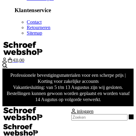
Klantenservice
Contact
Retourneren
Sitemap
€0,00
Zoeken
Professionele bevestigingsmaterialen voor een scherpe prijs |
Korting voor zakelijke accounts
Vakantiesluiting: van 5 t/m 13 Augustus zijn wij gesloten.
Bestellingen kunnen gewoon worden geplaatst en worden vanaf
14 Augutus op volgorde verwerkt.
inloggen
Z