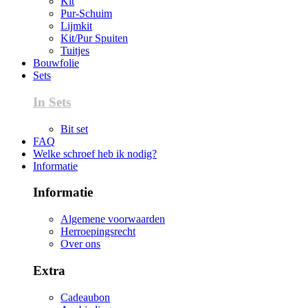
Kit
Pur-Schuim
Lijmkit
Kit/Pur Spuiten
Tuitjes
Bouwfolie
Sets
In Sets
Bit set
FAQ
Welke schroef heb ik nodig?
Informatie
Informatie
Algemene voorwaarden
Herroepingsrecht
Over ons
Extra
Cadeaubon