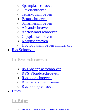
Spaanplaatschroeven
Gevelschroeven
Tellerkopschroeven
Betonschroeven
Scharnierschroeven
Afstandschroeven
Achterwand schroeven
Gipsplaatschroeven
Kozijnschroeven
Houtbouwschroeven cilinderkop
Rvs Schroeven
In Rvs Schroeven
Rvs Spaanplaatschroeven
RVS Vlonderschroeven
Rvs boorschroeven
Rvs Tellerkopschroeven
Rvs bolkopschroeven
Bitjes
In Bitjes
Parco Standard - Bits Normaal