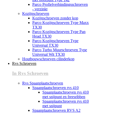
Parco Profielverbindingsschroeven
- verzinkt
Kozijnschroeven
Kozijnschroeven zonder kop
Parco Kozijnschroeven Type Maxx
TX30
Parco Kozijnschroeven Type Pan
Head TX30
Parco Kozijnschroeven Type
Universal TX30
Parco Turbo Muurschroeven Type
Universal Wit TX30
Houtbouwschroeven cilinderkop
Rvs Schroeven
In Rvs Schroeven
Rvs Spaanplaatschroeven
Spaanplaatschroeven rvs 410
Spaanplaatschroeven rvs 410
met snijpunt en freesribben
Spaanplaatschroeven rvs 410
met snijpunt
Spaanplaatschroeven RVS A2