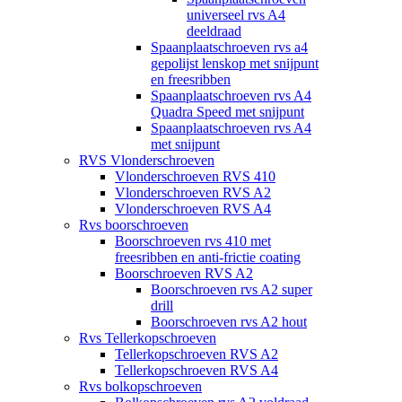
universeel rvs A4
deeldraad
Spaanplaatschroeven rvs a4
gepolijst lenskop met snijpunt
en freesribben
Spaanplaatschroeven rvs A4
Quadra Speed met snijpunt
Spaanplaatschroeven rvs A4
met snijpunt
RVS Vlonderschroeven
Vlonderschroeven RVS 410
Vlonderschroeven RVS A2
Vlonderschroeven RVS A4
Rvs boorschroeven
Boorschroeven rvs 410 met
freesribben en anti-frictie coating
Boorschroeven RVS A2
Boorschroeven rvs A2 super
drill
Boorschroeven rvs A2 hout
Rvs Tellerkopschroeven
Tellerkopschroeven RVS A2
Tellerkopschroeven RVS A4
Rvs bolkopschroeven