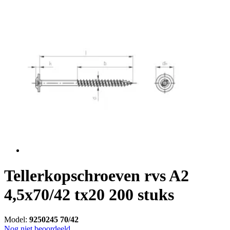
Tellerkopschroeven rvs A2
4,5x70/42 tx20 200 stuks
Model:
9250245 70/42
Nog niet beoordeeld