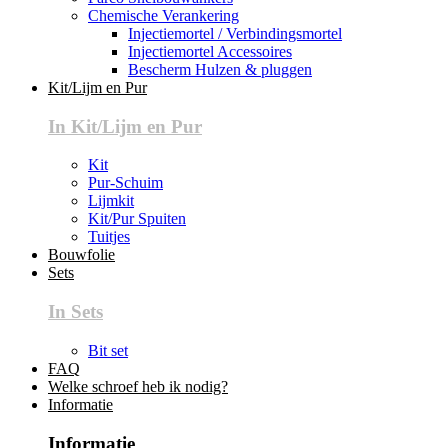
Chemische Verankering
Injectiemortel / Verbindingsmortel
Injectiemortel Accessoires
Bescherm Hulzen & pluggen
Kit/Lijm en Pur
In Kit/Lijm en Pur
Kit
Pur-Schuim
Lijmkit
Kit/Pur Spuiten
Tuitjes
Bouwfolie
Sets
In Sets
Bit set
FAQ
Welke schroef heb ik nodig?
Informatie
Informatie