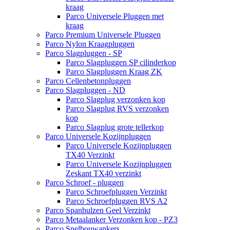
kraag
Parco Universele Pluggen met
kraag
Parco Premium Universele Pluggen
Parco Nylon Kraagpluggen
Parco Slagpluggen - SP
Parco Slagpluggen SP cilinderkop
Parco Slagpluggen Kraag ZK
Parco Cellenbetonpluggen
Parco Slagpluggen - ND
Parco Slagplug verzonken kop
Parco Slagplug RVS verzonken
kop
Parco Slagplug grote tellerkop
Parco Universele Kozijnpluggen
Parco Universele Kozijnpluggen
TX40 Verzinkt
Parco Universele Kozijnpluggen
Zeskant TX40 verzinkt
Parco Schroef - pluggen
Parco Schroefpluggen Verzinkt
Parco Schroefpluggen RVS A2
Parco Spanhulzen Geel Verzinkt
Parco Metaalanker Verzonken kop - PZ3
Parco Snelbouwankers