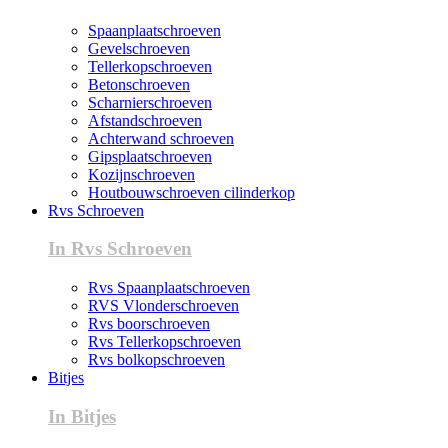
Spaanplaatschroeven
Gevelschroeven
Tellerkopschroeven
Betonschroeven
Scharnierschroeven
Afstandschroeven
Achterwand schroeven
Gipsplaatschroeven
Kozijnschroeven
Houtbouwschroeven cilinderkop
Rvs Schroeven
In Rvs Schroeven
Rvs Spaanplaatschroeven
RVS Vlonderschroeven
Rvs boorschroeven
Rvs Tellerkopschroeven
Rvs bolkopschroeven
Bitjes
In Bitjes