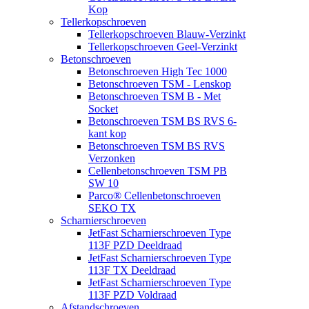
Kop
Tellerkopschroeven
Tellerkopschroeven Blauw-Verzinkt
Tellerkopschroeven Geel-Verzinkt
Betonschroeven
Betonschroeven High Tec 1000
Betonschroeven TSM - Lenskop
Betonschroeven TSM B - Met
Socket
Betonschroeven TSM BS RVS 6-
kant kop
Betonschroeven TSM BS RVS
Verzonken
Cellenbetonschroeven TSM PB
SW 10
Parco® Cellenbetonschroeven
SEKO TX
Scharnierschroeven
JetFast Scharnierschroeven Type
113F PZD Deeldraad
JetFast Scharnierschroeven Type
113F TX Deeldraad
JetFast Scharnierschroeven Type
113F PZD Voldraad
Afstandschroeven