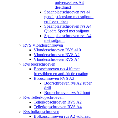
universeel rvs A4
deeldraad
Spaanplaatschroeven rvs a4
gepolijst lenskop met snijpunt
en freesribben
Spaanplaatschroeven rvs A4
Quadra Speed met snijpunt
Spaanplaatschroeven rvs A4
met snijpunt
RVS Vlonderschroeven
Vlonderschroeven RVS 410
Vlonderschroeven RVS A2
Vlonderschroeven RVS A4
Rvs boorschroeven
Boorschroeven rvs 410 met
freesribben en anti-frictie coating
Boorschroeven RVS A2
Boorschroeven rvs A2 super
drill
Boorschroeven rvs A2 hout
Rvs Tellerkopschroeven
Tellerkopschroeven RVS A2
Tellerkopschroeven RVS A4
Rvs bolkopschroeven
Bolkopschroeven rvs A2 voldraad