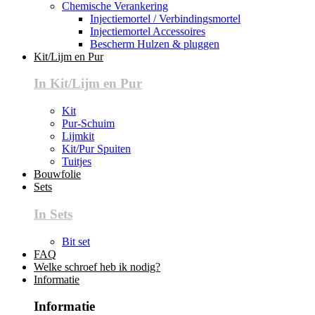
Chemische Verankering
Injectiemortel / Verbindingsmortel
Injectiemortel Accessoires
Bescherm Hulzen & pluggen
Kit/Lijm en Pur
In Kit/Lijm en Pur
Kit
Pur-Schuim
Lijmkit
Kit/Pur Spuiten
Tuitjes
Bouwfolie
Sets
In Sets
Bit set
FAQ
Welke schroef heb ik nodig?
Informatie
Informatie