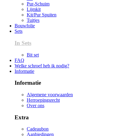
Pur-Schuim
Lijmkit
Kit/Pur Spuiten
Tuitjes
Bouwfolie
Sets
In Sets
Bit set
FAQ
Welke schroef heb ik nodig?
Informatie
Informatie
Algemene voorwaarden
Herroepingsrecht
Over ons
Extra
Cadeaubon
Aanbiedingen