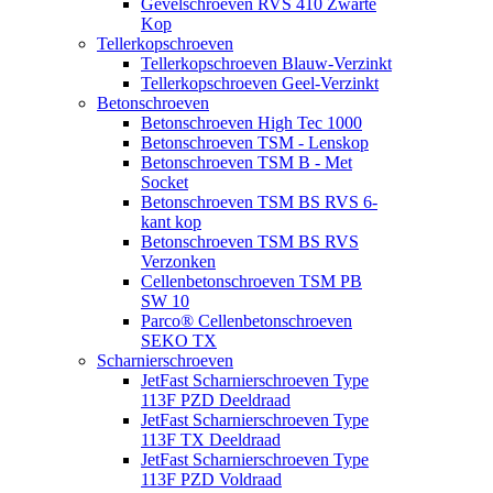
Gevelschroeven RVS 410 Zwarte
Kop
Tellerkopschroeven
Tellerkopschroeven Blauw-Verzinkt
Tellerkopschroeven Geel-Verzinkt
Betonschroeven
Betonschroeven High Tec 1000
Betonschroeven TSM - Lenskop
Betonschroeven TSM B - Met
Socket
Betonschroeven TSM BS RVS 6-
kant kop
Betonschroeven TSM BS RVS
Verzonken
Cellenbetonschroeven TSM PB
SW 10
Parco® Cellenbetonschroeven
SEKO TX
Scharnierschroeven
JetFast Scharnierschroeven Type
113F PZD Deeldraad
JetFast Scharnierschroeven Type
113F TX Deeldraad
JetFast Scharnierschroeven Type
113F PZD Voldraad