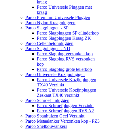
kraag
Parco Universele Pluggen met
kraag
Parco Premium Universele Pluggen
Parco Nylon Kraagpluggen
Parco Slagpluggen - SP
Parco Slagpluggen SP cilinderkop
Parco Slagpluggen Kraag ZK
Parco Cellenbetonpluggen
Parco Slagpluggen - ND
Parco Slagplug verzonken kop
Parco Slagplug RVS verzonken
kop
Parco Slagplug grote tellerkop
Parco Universele Kozijnpluggen
Parco Universele Kozijnpluggen
TX40 Verzinkt
Parco Universele Kozijnpluggen
Zeskant TX40 verzinkt
Parco Schroef - pluggen
Parco Schroefpluggen Verzinkt
Parco Schroefpluggen RVS A2
Parco Spanhulzen Geel Verzinkt
Parco Metaalanker Verzonken kop - PZ3
Parco Snelbouwankers