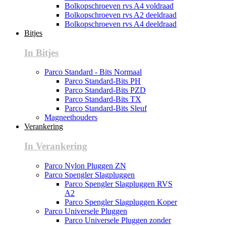
Bolkopschroeven rvs A4 voldraad
Bolkopschroeven rvs A2 deeldraad
Bolkopschroeven rvs A4 deeldraad
Bitjes
In Bitjes
Parco Standard - Bits Normaal
Parco Standard-Bits PH
Parco Standard-Bits PZD
Parco Standard-Bits TX
Parco Standard-Bits Sleuf
Magneethouders
Verankering
In Verankering
Parco Nylon Pluggen ZN
Parco Spengler Slagpluggen
Parco Spengler Slagpluggen RVS
A2
Parco Spengler Slagpluggen Koper
Parco Universele Pluggen
Parco Universele Pluggen zonder