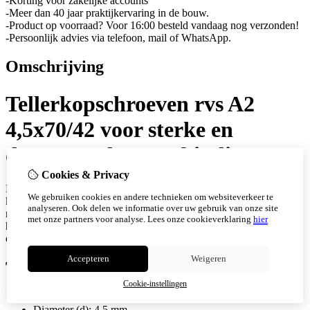
-Korting voor zakelijke accounts
-Meer dan 40 jaar praktijkervaring in de bouw.
-Product op voorraad? Voor 16:00 besteld vandaag nog verzonden!
-Persoonlijk advies via telefoon, mail of WhatsApp.
Omschrijving
Tellerkopschroeven rvs A2
4,5x70/42 voor sterke en
duurzame houtverbindingen
Cookies & Privacy
Met de tellerkopschroeven rvs A2 van schroefwebshop kies je voor
We gebruiken cookies en andere technieken om websiteverkeer te
kwaliteit, kracht en duurzaamheid in elke houtconstructie. Dankzij
analyseren. Ook delen we informatie over uw gebruik van onze site
ruim 40 jaar ervaring in de bouw weten wij wat vakmensen nodig
met onze partners voor analyse.
Lees onze cookieverklaring
hier
hebben, namelijk een schroef die eenvoudig indraait, perfect houdt
en lang meegaat zelfs onder zware omstandigheden.
Accepteren
Weigeren
Technische gegevens
Cookie-instellingen
Aantal Stuks: 200
Diameter (d): 4,5 mm