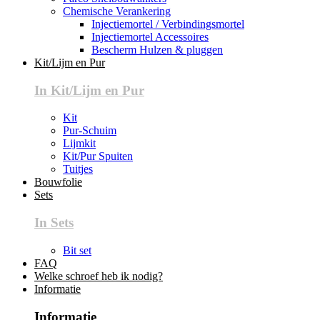
Chemische Verankering
Injectiemortel / Verbindingsmortel
Injectiemortel Accessoires
Bescherm Hulzen & pluggen
Kit/Lijm en Pur
In Kit/Lijm en Pur
Kit
Pur-Schuim
Lijmkit
Kit/Pur Spuiten
Tuitjes
Bouwfolie
Sets
In Sets
Bit set
FAQ
Welke schroef heb ik nodig?
Informatie
Informatie