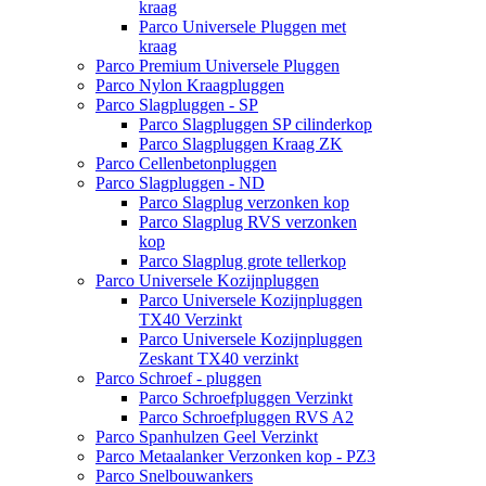
kraag
Parco Universele Pluggen met
kraag
Parco Premium Universele Pluggen
Parco Nylon Kraagpluggen
Parco Slagpluggen - SP
Parco Slagpluggen SP cilinderkop
Parco Slagpluggen Kraag ZK
Parco Cellenbetonpluggen
Parco Slagpluggen - ND
Parco Slagplug verzonken kop
Parco Slagplug RVS verzonken
kop
Parco Slagplug grote tellerkop
Parco Universele Kozijnpluggen
Parco Universele Kozijnpluggen
TX40 Verzinkt
Parco Universele Kozijnpluggen
Zeskant TX40 verzinkt
Parco Schroef - pluggen
Parco Schroefpluggen Verzinkt
Parco Schroefpluggen RVS A2
Parco Spanhulzen Geel Verzinkt
Parco Metaalanker Verzonken kop - PZ3
Parco Snelbouwankers