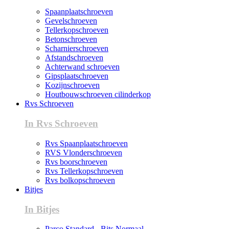
Spaanplaatschroeven
Gevelschroeven
Tellerkopschroeven
Betonschroeven
Scharnierschroeven
Afstandschroeven
Achterwand schroeven
Gipsplaatschroeven
Kozijnschroeven
Houtbouwschroeven cilinderkop
Rvs Schroeven
In Rvs Schroeven
Rvs Spaanplaatschroeven
RVS Vlonderschroeven
Rvs boorschroeven
Rvs Tellerkopschroeven
Rvs bolkopschroeven
Bitjes
In Bitjes
Parco Standard - Bits Normaal