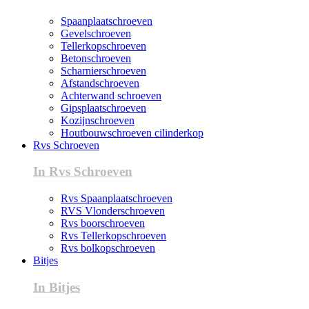
Spaanplaatschroeven
Gevelschroeven
Tellerkopschroeven
Betonschroeven
Scharnierschroeven
Afstandschroeven
Achterwand schroeven
Gipsplaatschroeven
Kozijnschroeven
Houtbouwschroeven cilinderkop
Rvs Schroeven
In Rvs Schroeven
Rvs Spaanplaatschroeven
RVS Vlonderschroeven
Rvs boorschroeven
Rvs Tellerkopschroeven
Rvs bolkopschroeven
Bitjes
In Bitjes