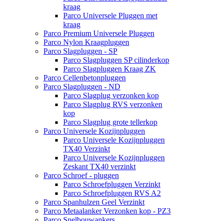
kraag
Parco Universele Pluggen met
kraag
Parco Premium Universele Pluggen
Parco Nylon Kraagpluggen
Parco Slagpluggen - SP
Parco Slagpluggen SP cilinderkop
Parco Slagpluggen Kraag ZK
Parco Cellenbetonpluggen
Parco Slagpluggen - ND
Parco Slagplug verzonken kop
Parco Slagplug RVS verzonken
kop
Parco Slagplug grote tellerkop
Parco Universele Kozijnpluggen
Parco Universele Kozijnpluggen
TX40 Verzinkt
Parco Universele Kozijnpluggen
Zeskant TX40 verzinkt
Parco Schroef - pluggen
Parco Schroefpluggen Verzinkt
Parco Schroefpluggen RVS A2
Parco Spanhulzen Geel Verzinkt
Parco Metaalanker Verzonken kop - PZ3
Parco Snelbouwankers