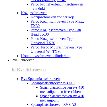
Parco Profielverbindingsschroeven
- verzinkt
Kozijnschroeven
Kozijnschroeven zonder kop
Parco Kozijnschroeven Type Maxx
TX30
Parco Kozijnschroeven Type Pan
Head TX30
Parco Kozijnschroeven Type
Universal TX30
Parco Turbo Muurschroeven Type
Universal Wit TX30
Houtbouwschroeven cilinderkop
Rvs Schroeven
In Rvs Schroeven
Rvs Spaanplaatschroeven
Spaanplaatschroeven rvs 410
Spaanplaatschroeven rvs 410
met snijpunt en freesribben
Spaanplaatschroeven rvs 410
met snijpunt
Spaanplaatschroeven RVS A2