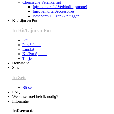
Chemische Verankering
Injectiemortel / Verbindingsmortel
Injectiemortel Accessoires
Bescherm Hulzen & pluggen
Kit/Lijm en Pur
In Kit/Lijm en Pur
Kit
Pur-Schuim
Lijmkit
Kit/Pur Spuiten
Tuitjes
Bouwfolie
Sets
In Sets
Bit set
FAQ
Welke schroef heb ik nodig?
Informatie
Informatie