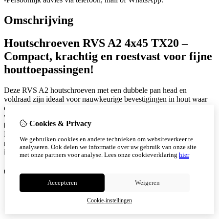
Omschrijving
Houtschroeven RVS A2 4x45 TX20 –
Compact, krachtig en roestvast voor fijne
houttoepassingen!
Deze RVS A2 houtschroeven met een dubbele pan head en
voldraad zijn ideaal voor nauwkeurige bevestigingen in hout waar
compacte afmetingen en maximale grip vereist zijn. Dankzij de
volledige schroefdraad en de TX20 binnenveelkant aandrijving
Cookies & Privacy
bieden deze schroeven optimale krachtoverdracht zonder wiebelen.
De combinatie van roestvast staal en doordachte schroefgeometrie
We gebruiken cookies en andere technieken om websiteverkeer te
maakt deze 4x45 mm schroef perfect voor fijn timmerwerk,
analyseren. Ook delen we informatie over uw gebruik van onze site
interieurbouw of toepassingen in de zonnesector.
met onze partners voor analyse.
Lees onze cookieverklaring
hier
✅
Voordelen:
Accepteren
Weigeren
Volledige draad voor maximale grip in korte bevestigingen
TX20 aandrijving voor stabiele, slipvrije montage
Cookie-instellingen
Geen voorboren nodig in de meeste houtsoorten