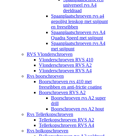
universeel rvs A4
deeldraad
Spaanplaatschroeven rvs a4
gepolijst lenskop met snijpunt
en freesribben
Spaanplaatschroeven rvs A4
Quadra Speed met snijpunt
Spaanplaatschroeven rvs A4
met snijpunt
RVS Vlonderschroeven
Vlonderschroeven RVS 410
Vlonderschroeven RVS A2
Vlonderschroeven RVS A4
Rvs boorschroeven
Boorschroeven rvs 410 met
freesribben en anti-frictie coating
Boorschroeven RVS A2
Boorschroeven rvs A2 super
drill
Boorschroeven rvs A2 hout
Rvs Tellerkopschroeven
Tellerkopschroeven RVS A2
Tellerkopschroeven RVS A4
Rvs bolkopschroeven