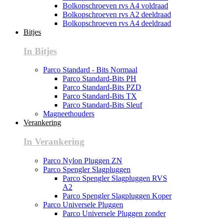
Bolkopschroeven rvs A4 voldraad
Bolkopschroeven rvs A2 deeldraad
Bolkopschroeven rvs A4 deeldraad
Bitjes
In Bitjes
Parco Standard - Bits Normaal
Parco Standard-Bits PH
Parco Standard-Bits PZD
Parco Standard-Bits TX
Parco Standard-Bits Sleuf
Magneethouders
Verankering
In Verankering
Parco Nylon Pluggen ZN
Parco Spengler Slagpluggen
Parco Spengler Slagpluggen RVS
A2
Parco Spengler Slagpluggen Koper
Parco Universele Pluggen
Parco Universele Pluggen zonder