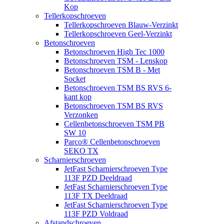
Kop
Tellerkopschroeven
Tellerkopschroeven Blauw-Verzinkt
Tellerkopschroeven Geel-Verzinkt
Betonschroeven
Betonschroeven High Tec 1000
Betonschroeven TSM - Lenskop
Betonschroeven TSM B - Met
Socket
Betonschroeven TSM BS RVS 6-
kant kop
Betonschroeven TSM BS RVS
Verzonken
Cellenbetonschroeven TSM PB
SW 10
Parco® Cellenbetonschroeven
SEKO TX
Scharnierschroeven
JetFast Scharnierschroeven Type
113F PZD Deeldraad
JetFast Scharnierschroeven Type
113F TX Deeldraad
JetFast Scharnierschroeven Type
113F PZD Voldraad
Afstandschroeven