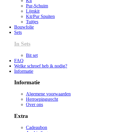
Kit
Pur-Schuim
Lijmkit
Kit/Pur Spuiten
Tuitjes
Bouwfolie
Sets
In Sets
Bit set
FAQ
Welke schroef heb ik nodig?
Informatie
Informatie
Algemene voorwaarden
Herroepingsrecht
Over ons
Extra
Cadeaubon