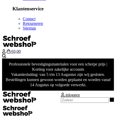
Klantenservice
Contact
Retourneren
Sitemap
€0,00
Zoeken
Professionele bevestigingsmaterialen voor een scherpe prijs |
Korting voor zakelijke accounts
Vakantiesluiting: van 5 t/m 13 Augustus zijn wij gesloten.
Bestellingen kunnen gewoon worden geplaatst en worden vanaf
14 Augutus op volgorde verwerkt.
inloggen
Z