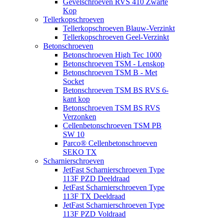
Gevelschroeven RVS 410 Zwarte
Kop
Tellerkopschroeven
Tellerkopschroeven Blauw-Verzinkt
Tellerkopschroeven Geel-Verzinkt
Betonschroeven
Betonschroeven High Tec 1000
Betonschroeven TSM - Lenskop
Betonschroeven TSM B - Met
Socket
Betonschroeven TSM BS RVS 6-
kant kop
Betonschroeven TSM BS RVS
Verzonken
Cellenbetonschroeven TSM PB
SW 10
Parco® Cellenbetonschroeven
SEKO TX
Scharnierschroeven
JetFast Scharnierschroeven Type
113F PZD Deeldraad
JetFast Scharnierschroeven Type
113F TX Deeldraad
JetFast Scharnierschroeven Type
113F PZD Voldraad