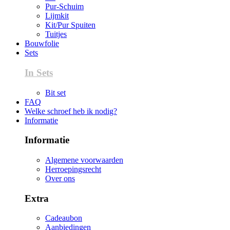
Pur-Schuim
Lijmkit
Kit/Pur Spuiten
Tuitjes
Bouwfolie
Sets
In Sets
Bit set
FAQ
Welke schroef heb ik nodig?
Informatie
Informatie
Algemene voorwaarden
Herroepingsrecht
Over ons
Extra
Cadeaubon
Aanbiedingen