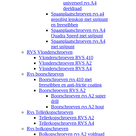
universeel rvs A4
deeldraad
Spaanplaatschroeven rvs a4
gepolijst lenskop met snijpunt
en freesribben
Spaanplaatschroeven rvs A4
Quadra Speed met snijpunt
Spaanplaatschroeven rvs A4
met snijpunt
RVS Vlonderschroeven
Vlonderschroeven RVS 410
Vlonderschroeven RVS A2
Vlonderschroeven RVS A4
Rvs boorschroeven
Boorschroeven rvs 410 met
freesribben en anti-frictie coating
Boorschroeven RVS A2
Boorschroeven rvs A2 super
drill
Boorschroeven rvs A2 hout
Rvs Tellerkopschroeven
Tellerkopschroeven RVS A2
Tellerkopschroeven RVS A4
Rvs bolkopschroeven
Bolkopschroeven rvs A2 voldraad