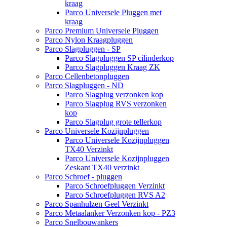
kraag
Parco Universele Pluggen met
kraag
Parco Premium Universele Pluggen
Parco Nylon Kraagpluggen
Parco Slagpluggen - SP
Parco Slagpluggen SP cilinderkop
Parco Slagpluggen Kraag ZK
Parco Cellenbetonpluggen
Parco Slagpluggen - ND
Parco Slagplug verzonken kop
Parco Slagplug RVS verzonken
kop
Parco Slagplug grote tellerkop
Parco Universele Kozijnpluggen
Parco Universele Kozijnpluggen
TX40 Verzinkt
Parco Universele Kozijnpluggen
Zeskant TX40 verzinkt
Parco Schroef - pluggen
Parco Schroefpluggen Verzinkt
Parco Schroefpluggen RVS A2
Parco Spanhulzen Geel Verzinkt
Parco Metaalanker Verzonken kop - PZ3
Parco Snelbouwankers