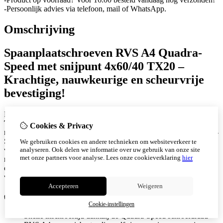
-Persoonlijk advies via telefoon, mail of WhatsApp.
Omschrijving
Spaanplaatschroeven RVS A4 Quadra-
Speed met snijpunt 4x60/40 TX20 –
Krachtige, nauwkeurige en scheurvrije
bevestiging!
De
RVS A4 Spaanplaatschroeven Quadra-Speed 4x60/40
TX20
bieden optimale grip, snelle verwerking en een
Cookies & Privacy
roestbestendige bevestiging in hout. Dankzij de innovatieve Quadra-
Speed schroefdraad en scherpe snijpunt worden splijten en
We gebruiken cookies en andere technieken om websiteverkeer te
analyseren. Ook delen we informatie over uw gebruik van onze site
voorboren tot het verleden gerekend. Gemaakt van hoogwaardig
met onze partners voor analyse.
Lees onze cookieverklaring
hier
roestvast staal (A4), zijn deze schroeven perfect bestand tegen
corrosie en dus uitermate geschikt voor buitentoepassingen en
vochtige omgevingen.
Accepteren
Weigeren
✅
Voordelen:
Cookie-instellingen
Snelle inschroeftijd dankzij de Quadra-Speed schroefdraad