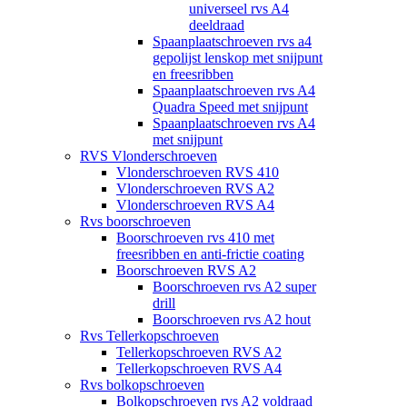
universeel rvs A4
deeldraad
Spaanplaatschroeven rvs a4
gepolijst lenskop met snijpunt
en freesribben
Spaanplaatschroeven rvs A4
Quadra Speed met snijpunt
Spaanplaatschroeven rvs A4
met snijpunt
RVS Vlonderschroeven
Vlonderschroeven RVS 410
Vlonderschroeven RVS A2
Vlonderschroeven RVS A4
Rvs boorschroeven
Boorschroeven rvs 410 met
freesribben en anti-frictie coating
Boorschroeven RVS A2
Boorschroeven rvs A2 super
drill
Boorschroeven rvs A2 hout
Rvs Tellerkopschroeven
Tellerkopschroeven RVS A2
Tellerkopschroeven RVS A4
Rvs bolkopschroeven
Bolkopschroeven rvs A2 voldraad