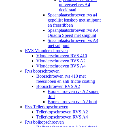
universeel rvs A4
deeldraad
Spaanplaatschroeven rvs a4
gepolijst lenskop met snijpunt
en freesribben
Spaanplaatschroeven rvs A4
Quadra Speed met snijpunt
Spaanplaatschroeven rvs A4
met snijpunt
RVS Vlonderschroeven
Vlonderschroeven RVS 410
Vlonderschroeven RVS A2
Vlonderschroeven RVS A4
Rvs boorschroeven
Boorschroeven rvs 410 met
freesribben en anti-frictie coating
Boorschroeven RVS A2
Boorschroeven rvs A2 super
drill
Boorschroeven rvs A2 hout
Rvs Tellerkopschroeven
Tellerkopschroeven RVS A2
Tellerkopschroeven RVS A4
Rvs bolkopschroeven