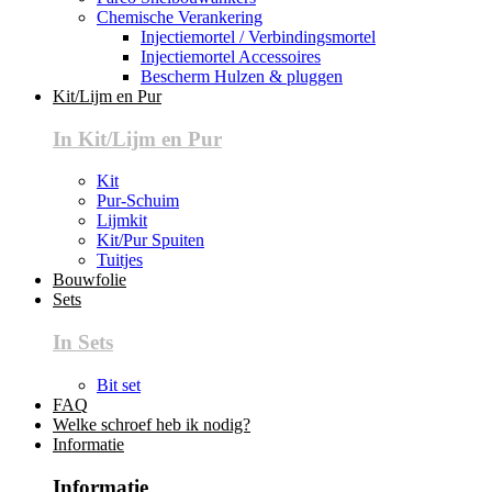
Chemische Verankering
Injectiemortel / Verbindingsmortel
Injectiemortel Accessoires
Bescherm Hulzen & pluggen
Kit/Lijm en Pur
In Kit/Lijm en Pur
Kit
Pur-Schuim
Lijmkit
Kit/Pur Spuiten
Tuitjes
Bouwfolie
Sets
In Sets
Bit set
FAQ
Welke schroef heb ik nodig?
Informatie
Informatie