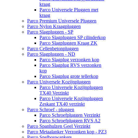
kraag
Parco Universele Pluggen met
kraag
Parco Premium Universele Pluggen
Parco Nylon Kraagpluggen
Parco Slagpluggen - SP
Parco Slagpluggen SP cilinderkop
Parco Slagpluggen Kraag ZK
Parco Cellenbetonpluggen
Parco Slagpluggen - ND
Parco Slagplug verzonken kop
Parco Slagplug RVS verzonken
kop
Parco Slagplug grote tellerkop
Parco Universele Kozijnpluggen
Parco Universele Kozijnpluggen
TX40 Verzinkt
Parco Universele Kozijnpluggen
Zeskant TX40 verzinkt
Parco Schroef - pluggen
Parco Schroefpluggen Verzinkt
Parco Schroefpluggen RVS A2
Parco Spanhulzen Geel Verzinkt
Parco Metaalanker Verzonken kop - PZ3
Parco Snelbouwankers