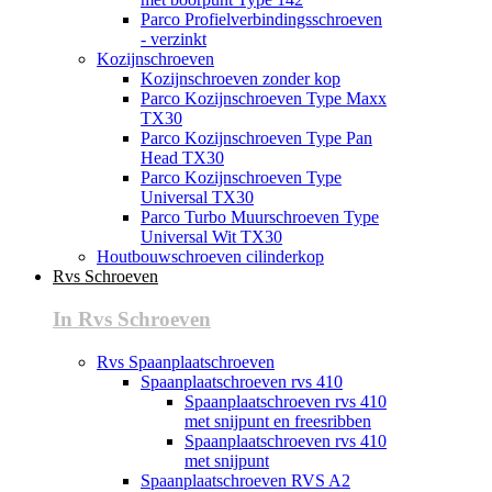
Parco Profielverbindingsschroeven
- verzinkt
Kozijnschroeven
Kozijnschroeven zonder kop
Parco Kozijnschroeven Type Maxx
TX30
Parco Kozijnschroeven Type Pan
Head TX30
Parco Kozijnschroeven Type
Universal TX30
Parco Turbo Muurschroeven Type
Universal Wit TX30
Houtbouwschroeven cilinderkop
Rvs Schroeven
In Rvs Schroeven
Rvs Spaanplaatschroeven
Spaanplaatschroeven rvs 410
Spaanplaatschroeven rvs 410
met snijpunt en freesribben
Spaanplaatschroeven rvs 410
met snijpunt
Spaanplaatschroeven RVS A2