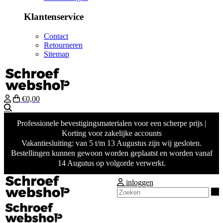
Klantenservice
Contact
Retourneren
Sitemap
€0,00
Zoeken
Professionele bevestigingsmaterialen voor een scherpe prijs |
Korting voor zakelijke accounts
Vakantiesluiting: van 5 t/m 13 Augustus zijn wij gesloten.
Bestellingen kunnen gewoon worden geplaatst en worden vanaf
14 Augutus op volgorde verwerkt.
inloggen
Z