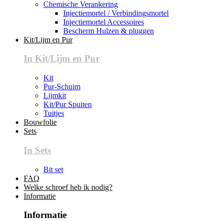
Chemische Verankering
Injectiemortel / Verbindingsmortel
Injectiemortel Accessoires
Bescherm Hulzen & pluggen
Kit/Lijm en Pur
In Kit/Lijm en Pur
Kit
Pur-Schuim
Lijmkit
Kit/Pur Spuiten
Tuitjes
Bouwfolie
Sets
In Sets
Bit set
FAQ
Welke schroef heb ik nodig?
Informatie
Informatie