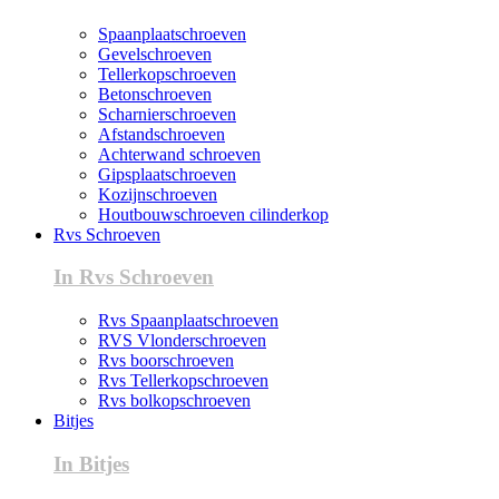
Spaanplaatschroeven
Gevelschroeven
Tellerkopschroeven
Betonschroeven
Scharnierschroeven
Afstandschroeven
Achterwand schroeven
Gipsplaatschroeven
Kozijnschroeven
Houtbouwschroeven cilinderkop
Rvs Schroeven
In Rvs Schroeven
Rvs Spaanplaatschroeven
RVS Vlonderschroeven
Rvs boorschroeven
Rvs Tellerkopschroeven
Rvs bolkopschroeven
Bitjes
In Bitjes