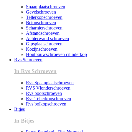
Spaanplaatschroeven
Gevelschroeven
Tellerkopschroeven
Betonschroeven
Scharnierschroeven
Afstandschroeven
Achterwand schroeven
Gipsplaatschroeven
Kozijnschroeven
Houtbouwschroeven cilinderkop
Rvs Schroeven
In Rvs Schroeven
Rvs Spaanplaatschroeven
RVS Vlonderschroeven
Rvs boorschroeven
Rvs Tellerkopschroeven
Rvs bolkopschroeven
Bitjes
In Bitjes
Parco Standard - Bits Normaal