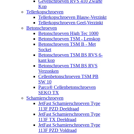
Gevelschroeven RVS 410 Zwarte
Kop
Tellerkopschroeven
Tellerkopschroeven Blauw-Verzinkt
Tellerkopschroeven Geel-Verzinkt
Betonschroeven
Betonschroeven High Tec 1000
Betonschroeven TSM - Lenskop
Betonschroeven TSM B - Met
Socket
Betonschroeven TSM BS RVS 6-
kant kop
Betonschroeven TSM BS RVS
Verzonken
Cellenbetonschroeven TSM PB
SW 10
Parco® Cellenbetonschroeven
SEKO TX
Scharnierschroeven
JetFast Scharnierschroeven Type
113F PZD Deeldraad
JetFast Scharnierschroeven Type
113F TX Deeldraad
JetFast Scharnierschroeven Type
113F PZD Voldraad