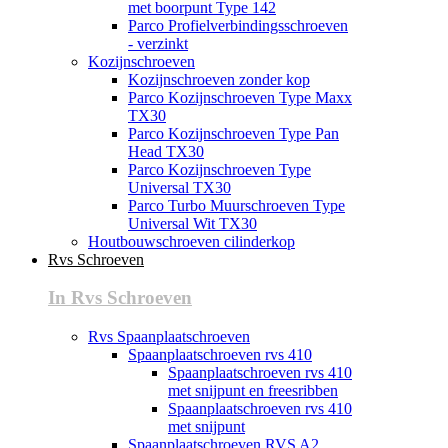
met boorpunt Type 142
Parco Profielverbindingsschroeven
- verzinkt
Kozijnschroeven
Kozijnschroeven zonder kop
Parco Kozijnschroeven Type Maxx
TX30
Parco Kozijnschroeven Type Pan
Head TX30
Parco Kozijnschroeven Type
Universal TX30
Parco Turbo Muurschroeven Type
Universal Wit TX30
Houtbouwschroeven cilinderkop
Rvs Schroeven
In Rvs Schroeven
Rvs Spaanplaatschroeven
Spaanplaatschroeven rvs 410
Spaanplaatschroeven rvs 410
met snijpunt en freesribben
Spaanplaatschroeven rvs 410
met snijpunt
Spaanplaatschroeven RVS A2