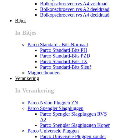
Bolkopschroeven rvs A4 voldraad
Bolkopschroeven rvs A2 deeldraad
Bolkopschroeven rvs A4 deeldraad
Bitjes
In Bitjes
Parco Standard - Bits Normaal
Parco Standard-Bits PH
Parco Standard-Bits PZD
Parco Standard-Bits TX
Parco Standard-Bits Sleuf
Magneethouders
Verankering
In Verankering
Parco Nylon Pluggen ZN
Parco Spengler Slagpluggen
Parco Spengler Slagpluggen RVS
A2
Parco Spengler Slagpluggen Koper
Parco Universele Pluggen
Parco Universele Pluggen zonder