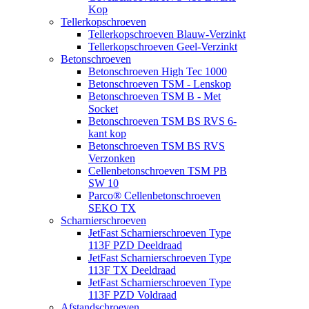
Kop
Tellerkopschroeven
Tellerkopschroeven Blauw-Verzinkt
Tellerkopschroeven Geel-Verzinkt
Betonschroeven
Betonschroeven High Tec 1000
Betonschroeven TSM - Lenskop
Betonschroeven TSM B - Met
Socket
Betonschroeven TSM BS RVS 6-
kant kop
Betonschroeven TSM BS RVS
Verzonken
Cellenbetonschroeven TSM PB
SW 10
Parco® Cellenbetonschroeven
SEKO TX
Scharnierschroeven
JetFast Scharnierschroeven Type
113F PZD Deeldraad
JetFast Scharnierschroeven Type
113F TX Deeldraad
JetFast Scharnierschroeven Type
113F PZD Voldraad
Afstandschroeven