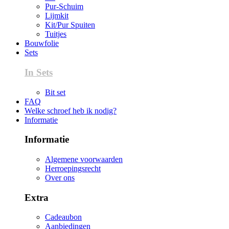
Pur-Schuim
Lijmkit
Kit/Pur Spuiten
Tuitjes
Bouwfolie
Sets
In Sets
Bit set
FAQ
Welke schroef heb ik nodig?
Informatie
Informatie
Algemene voorwaarden
Herroepingsrecht
Over ons
Extra
Cadeaubon
Aanbiedingen