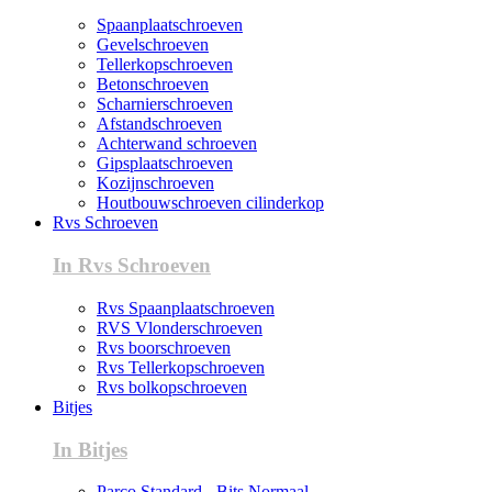
Spaanplaatschroeven
Gevelschroeven
Tellerkopschroeven
Betonschroeven
Scharnierschroeven
Afstandschroeven
Achterwand schroeven
Gipsplaatschroeven
Kozijnschroeven
Houtbouwschroeven cilinderkop
Rvs Schroeven
In Rvs Schroeven
Rvs Spaanplaatschroeven
RVS Vlonderschroeven
Rvs boorschroeven
Rvs Tellerkopschroeven
Rvs bolkopschroeven
Bitjes
In Bitjes
Parco Standard - Bits Normaal