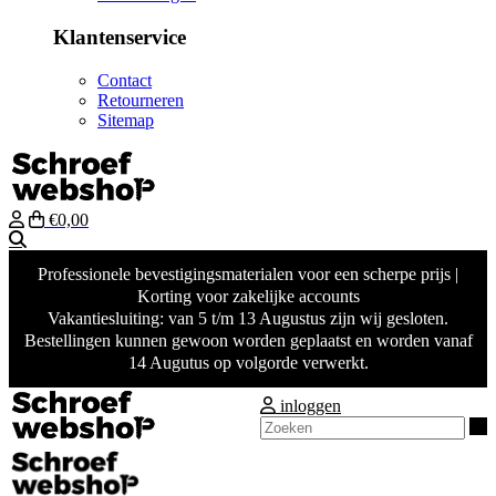
Klantenservice
Contact
Retourneren
Sitemap
€0,00
Zoeken
Professionele bevestigingsmaterialen voor een scherpe prijs |
Korting voor zakelijke accounts
Vakantiesluiting: van 5 t/m 13 Augustus zijn wij gesloten.
Bestellingen kunnen gewoon worden geplaatst en worden vanaf
14 Augutus op volgorde verwerkt.
inloggen
Z