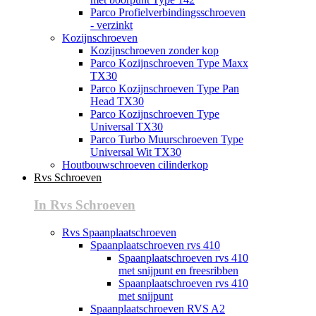
Parco Profielverbindingsschroeven
- verzinkt
Kozijnschroeven
Kozijnschroeven zonder kop
Parco Kozijnschroeven Type Maxx
TX30
Parco Kozijnschroeven Type Pan
Head TX30
Parco Kozijnschroeven Type
Universal TX30
Parco Turbo Muurschroeven Type
Universal Wit TX30
Houtbouwschroeven cilinderkop
Rvs Schroeven
In Rvs Schroeven
Rvs Spaanplaatschroeven
Spaanplaatschroeven rvs 410
Spaanplaatschroeven rvs 410
met snijpunt en freesribben
Spaanplaatschroeven rvs 410
met snijpunt
Spaanplaatschroeven RVS A2