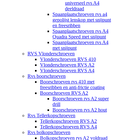
universeel rvs A4
deeldraad
Spaanplaatschroeven rvs a4
gepolijst lenskop met snijpunt
en freesribben
Spaanplaatschroeven rvs A4
Quadra Speed met snijpunt
Spaanplaatschroeven rvs A4
met snijpunt
RVS Vlonderschroeven
Vlonderschroeven RVS 410
Vlonderschroeven RVS A2
Vlonderschroeven RVS A4
Rvs boorschroeven
Boorschroeven rvs 410 met
freesribben en anti-frictie coating
Boorschroeven RVS A2
Boorschroeven rvs A2 super
drill
Boorschroeven rvs A2 hout
Rvs Tellerkopschroeven
Tellerkopschroeven RVS A2
Tellerkopschroeven RVS A4
Rvs bolkopschroeven
Bolkopschroeven rvs A2 voldraad