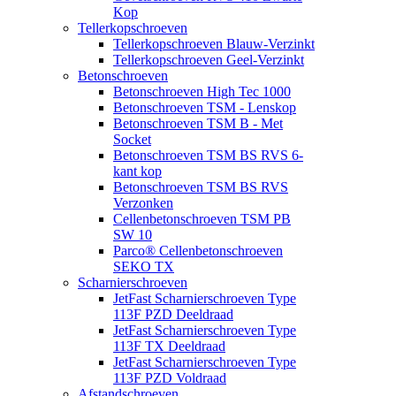
Kop
Tellerkopschroeven
Tellerkopschroeven Blauw-Verzinkt
Tellerkopschroeven Geel-Verzinkt
Betonschroeven
Betonschroeven High Tec 1000
Betonschroeven TSM - Lenskop
Betonschroeven TSM B - Met
Socket
Betonschroeven TSM BS RVS 6-
kant kop
Betonschroeven TSM BS RVS
Verzonken
Cellenbetonschroeven TSM PB
SW 10
Parco® Cellenbetonschroeven
SEKO TX
Scharnierschroeven
JetFast Scharnierschroeven Type
113F PZD Deeldraad
JetFast Scharnierschroeven Type
113F TX Deeldraad
JetFast Scharnierschroeven Type
113F PZD Voldraad
Afstandschroeven