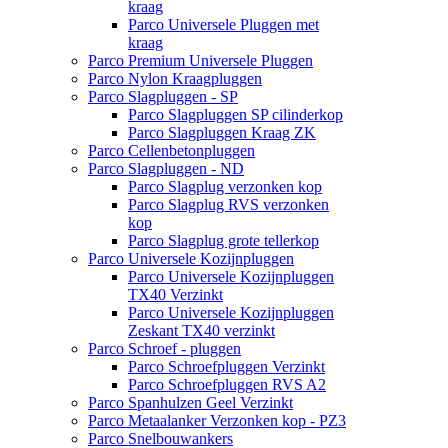
kraag
Parco Universele Pluggen met
kraag
Parco Premium Universele Pluggen
Parco Nylon Kraagpluggen
Parco Slagpluggen - SP
Parco Slagpluggen SP cilinderkop
Parco Slagpluggen Kraag ZK
Parco Cellenbetonpluggen
Parco Slagpluggen - ND
Parco Slagplug verzonken kop
Parco Slagplug RVS verzonken
kop
Parco Slagplug grote tellerkop
Parco Universele Kozijnpluggen
Parco Universele Kozijnpluggen
TX40 Verzinkt
Parco Universele Kozijnpluggen
Zeskant TX40 verzinkt
Parco Schroef - pluggen
Parco Schroefpluggen Verzinkt
Parco Schroefpluggen RVS A2
Parco Spanhulzen Geel Verzinkt
Parco Metaalanker Verzonken kop - PZ3
Parco Snelbouwankers