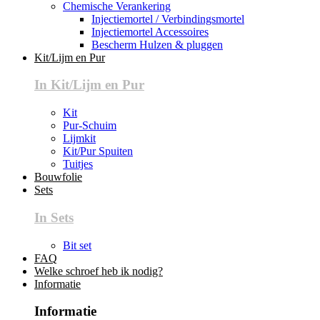
Chemische Verankering
Injectiemortel / Verbindingsmortel
Injectiemortel Accessoires
Bescherm Hulzen & pluggen
Kit/Lijm en Pur
In Kit/Lijm en Pur
Kit
Pur-Schuim
Lijmkit
Kit/Pur Spuiten
Tuitjes
Bouwfolie
Sets
In Sets
Bit set
FAQ
Welke schroef heb ik nodig?
Informatie
Informatie