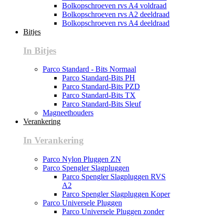
Bolkopschroeven rvs A4 voldraad
Bolkopschroeven rvs A2 deeldraad
Bolkopschroeven rvs A4 deeldraad
Bitjes
In Bitjes
Parco Standard - Bits Normaal
Parco Standard-Bits PH
Parco Standard-Bits PZD
Parco Standard-Bits TX
Parco Standard-Bits Sleuf
Magneethouders
Verankering
In Verankering
Parco Nylon Pluggen ZN
Parco Spengler Slagpluggen
Parco Spengler Slagpluggen RVS
A2
Parco Spengler Slagpluggen Koper
Parco Universele Pluggen
Parco Universele Pluggen zonder