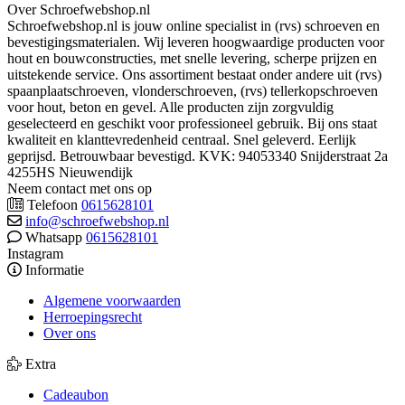
Over Schroefwebshop.nl
Schroefwebshop.nl is jouw online specialist in (rvs) schroeven en
bevestigingsmaterialen. Wij leveren hoogwaardige producten voor
hout en bouwconstructies, met snelle levering, scherpe prijzen en
uitstekende service. Ons assortiment bestaat onder andere uit (rvs)
spaanplaatschroeven, vlonderschroeven, (rvs) tellerkopschroeven
voor hout, beton en gevel. Alle producten zijn zorgvuldig
geselecteerd en geschikt voor professioneel gebruik. Bij ons staat
kwaliteit en klanttevredenheid centraal. Snel geleverd. Eerlijk
geprijsd. Betrouwbaar bevestigd. KVK: 94053340 Snijderstraat 2a
4255HS Nieuwendijk
Neem contact met ons op
Telefoon
0615628101
info@schroefwebshop.nl
Whatsapp
0615628101
Instagram
Informatie
Algemene voorwaarden
Herroepingsrecht
Over ons
Extra
Cadeaubon