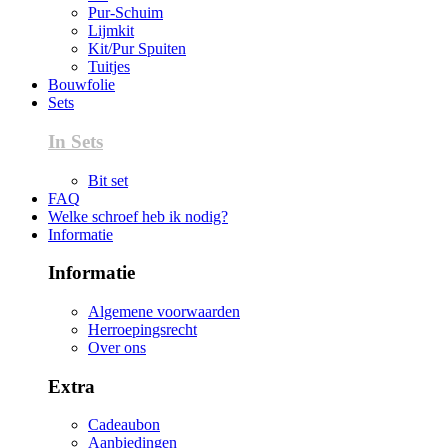
Pur-Schuim
Lijmkit
Kit/Pur Spuiten
Tuitjes
Bouwfolie
Sets
In Sets
Bit set
FAQ
Welke schroef heb ik nodig?
Informatie
Informatie
Algemene voorwaarden
Herroepingsrecht
Over ons
Extra
Cadeaubon
Aanbiedingen