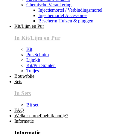
Chemische Verankering
Injectiemortel / Verbindingsmortel
Injectiemortel Accessoires
Bescherm Hulzen & pluggen
Kit/Lijm en Pur
In Kit/Lijm en Pur
Kit
Pur-Schuim
Lijmkit
Kit/Pur Spuiten
Tuitjes
Bouwfolie
Sets
In Sets
Bit set
FAQ
Welke schroef heb ik nodig?
Informatie
Informatie