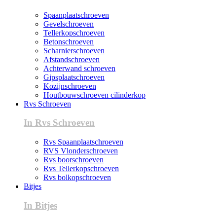
Spaanplaatschroeven
Gevelschroeven
Tellerkopschroeven
Betonschroeven
Scharnierschroeven
Afstandschroeven
Achterwand schroeven
Gipsplaatschroeven
Kozijnschroeven
Houtbouwschroeven cilinderkop
Rvs Schroeven
In Rvs Schroeven
Rvs Spaanplaatschroeven
RVS Vlonderschroeven
Rvs boorschroeven
Rvs Tellerkopschroeven
Rvs bolkopschroeven
Bitjes
In Bitjes