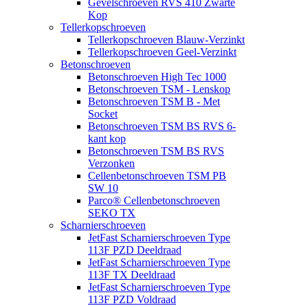
Gevelschroeven RVS 410 Zwarte
Kop
Tellerkopschroeven
Tellerkopschroeven Blauw-Verzinkt
Tellerkopschroeven Geel-Verzinkt
Betonschroeven
Betonschroeven High Tec 1000
Betonschroeven TSM - Lenskop
Betonschroeven TSM B - Met
Socket
Betonschroeven TSM BS RVS 6-
kant kop
Betonschroeven TSM BS RVS
Verzonken
Cellenbetonschroeven TSM PB
SW 10
Parco® Cellenbetonschroeven
SEKO TX
Scharnierschroeven
JetFast Scharnierschroeven Type
113F PZD Deeldraad
JetFast Scharnierschroeven Type
113F TX Deeldraad
JetFast Scharnierschroeven Type
113F PZD Voldraad