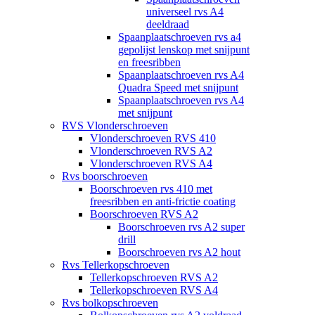
universeel rvs A4
deeldraad
Spaanplaatschroeven rvs a4
gepolijst lenskop met snijpunt
en freesribben
Spaanplaatschroeven rvs A4
Quadra Speed met snijpunt
Spaanplaatschroeven rvs A4
met snijpunt
RVS Vlonderschroeven
Vlonderschroeven RVS 410
Vlonderschroeven RVS A2
Vlonderschroeven RVS A4
Rvs boorschroeven
Boorschroeven rvs 410 met
freesribben en anti-frictie coating
Boorschroeven RVS A2
Boorschroeven rvs A2 super
drill
Boorschroeven rvs A2 hout
Rvs Tellerkopschroeven
Tellerkopschroeven RVS A2
Tellerkopschroeven RVS A4
Rvs bolkopschroeven