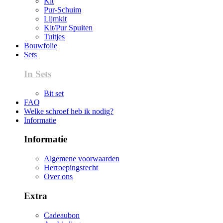
Kit
Pur-Schuim
Lijmkit
Kit/Pur Spuiten
Tuitjes
Bouwfolie
Sets
In Sets
Bit set
FAQ
Welke schroef heb ik nodig?
Informatie
Informatie
Algemene voorwaarden
Herroepingsrecht
Over ons
Extra
Cadeaubon