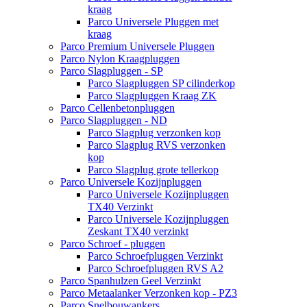
kraag
Parco Universele Pluggen met
kraag
Parco Premium Universele Pluggen
Parco Nylon Kraagpluggen
Parco Slagpluggen - SP
Parco Slagpluggen SP cilinderkop
Parco Slagpluggen Kraag ZK
Parco Cellenbetonpluggen
Parco Slagpluggen - ND
Parco Slagplug verzonken kop
Parco Slagplug RVS verzonken
kop
Parco Slagplug grote tellerkop
Parco Universele Kozijnpluggen
Parco Universele Kozijnpluggen
TX40 Verzinkt
Parco Universele Kozijnpluggen
Zeskant TX40 verzinkt
Parco Schroef - pluggen
Parco Schroefpluggen Verzinkt
Parco Schroefpluggen RVS A2
Parco Spanhulzen Geel Verzinkt
Parco Metaalanker Verzonken kop - PZ3
Parco Snelbouwankers